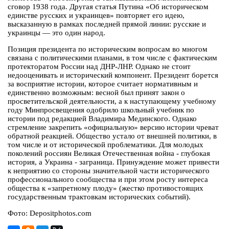
сговор 1938 года. Другая статья Путина «Об историческом
единстве русских и украинцев» повторяет его идею,
высказанную в рамках последней прямой линии: русские и
украинцы — это один народ.
Позиция президента по историческим вопросам во многом
связана с политическими планами, в том числе с фактическим
протекторатом России над ДНР-ЛНР. Однако не стоит
недооценивать и исторический компонент. Президент борется
за восприятие истории, которое считает нормативным и
единственно возможным: весной был принят закон о
просветительской деятельности, а к наступающему учебному
году Минпросвещения одобрило школьный учебник по
истории под редакцией Владимира Мединского. Однако
стремление закрепить «официальную» версию истории чреват
обратной реакцией. Общество устало от внешней политики, в
том числе и от исторической проблематики. Для молодых
поколений россиян Великая Отечественная война - глубокая
история, а Украина - заграница. Принуждение может привести
к неприятию со стороны значительной части исторического
профессионального сообщества и при этом росту интереса
общества к «запретному плоду» (жестко противостоящих
государственным трактовкам исторических событий).
Фото: Depositphotos.com