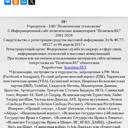
18+
Учредитель - ЗАО "Политические технологии"
© Информационный сайт политических комментариев "Политком.RU"
2001-2018
Свидетельство о регистрации средства массовой информации Эл № ФС77-
69227 от 06 апреля 2017 г.
Регистрирующий орган: Федеральная служба по надзору в сфере связи,
информационных технологий и массовых коммуникаций.
При полном или частичном использовании материалов сайта активная
гиперссылка на "Политком.RU" обязательна
Разработчик:
Standarta.NET
*Организации, экстремисты и террористы, запрещенные в РФ: Meta
(Facebook и Instagram), Русский добровольческий корпус (РДК), Украинская
повстанческая армия (УПА), Грузинский легион, Национал-Большевистская
партия (НБП), Талибан, Свидетели Иеговы, Мизантропик Дивижн,
Братство, Артподготовка, Тризуб им. Степана Бандеры, НСО, Славянский
союз, Формат-18, Хизб ут-Тахрир, Исламская партия Туркестана, Хайят
Тахрир аш-Шам, Таухид валь-Джихад, АУЕ, Братья мусульмане, Легион
«Свобода России» («Легион Свобода России»), «Чеченская Республика
Ичкерия», «Правый сектор», «Азов» (батальон «Азов», полк «Азов»),
«Айдар», «Национальный корпус», «Исламское государство» («Исламское
Государство Ирака и Сирии», «Исламское Государство Ирака и Леванта»,
«Исламское Государство Ирака и Шама», ИГ, ИГИЛ, ДАИШ), «Джабхат
Фатх аш-Шам», «Священная война» («Аль-Джихад» или «Египетский