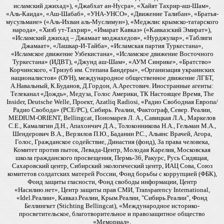
исламский джихад»), «Джабхат ан-Нусра», «Хайят Тахрир-аш-Шам»,
«Аль-Каида», «Аш-Шабаб», «УНА-УНСО», «Движение Талибан», «Братья-
мусульмане» («Аль-Ихван аль-Муслимун»), «Меджлис крымско-татарского
народа», «Хизб ут-Тахрир», «Имарат Кавказ» («Кавказский Эмират»),
«Исламский джихад – Джамаат моджахедов», «Нурджулар», «Таблиги
Джамаат», «Лашкар-И-Тайба», «Исламская партия Туркестана»,
«Исламское движение Узбекистана», «Исламское движение Восточного
Туркестана» (ИДВТ), «Джунд аш-Шам», «АУМ Синрике», «Братство»
Корчинского, «Тризуб им. Степана Бандеры», «Организация украинских
националистов» (ОУН), международное общественное движение ЛГБТ,
А.Навальный, К.Буданов, Д.Гордон, А.Арестович. Иностранные агенты:
Телеканал «Дождь», Медуза, Голос Америки, ТК Настоящее Время, The
Insider, Deutsche Welle, Проект, Azatliq Radiosi, «Радио Свободная Европа/
Радио Свобода» (PCE/PC), Сибирь. Реалии, Фактограф, Север. Реалии,
MEDIUM-ORIENT, Bellingcat, Пономарев Л. А., Савицкая Л.А., Маркелов
С.Е., Камалягин Д.Н., Апахончич Д.А., Толоконникова Н.А., Гельман М.А.,
Шендерович В.А., Верзилов П.Ю., Баданин Р.С., Альянс Врачей, Агора,
Голос, Гражданское содействие, Династия (фонд), За права человека,
Комитет против пыток, Левада-Центр, Молодая Карелия, Московская
школа гражданского просвещения, Пермь-36, Ракурс, Русь Сидящая,
Сахаровский центр, Сибирский экологический центр, ИАЦ Сова, Союз
комитетов солдатских матерей России, Фонд борьбы с коррупцией (ФБК),
Фонд защиты гласности, Фонд свободы информации, Центр
«Насилию.нет», Центр защиты прав СМИ, Transparency International,
«Idel.Реалии», Кавказ.Реалии, Крым.Реалии, "Сибирь.Реалии", Фонд
Беллингкет (Stichting Bellingcat), «Международное историко-
просветительское, благотворительное и правозащитное общество
«Мемориал».