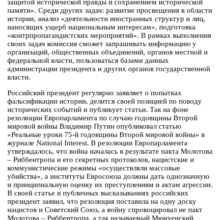
защитой исторической правды и сохранением исторической
памяти». Среди других задач: развитие просвещения в области
истории, анализ «деятельности иностранных структур и лиц,
наносящих ущерб национальным интересам», подготовка
«контрпропагандистских мероприятий». В рамках выполнения
своих задач комиссия сможет запрашивать информацию у
организаций, общественных объединений, органов местной и
федеральной власти, пользоваться базами данных
администрации президента и других органов государственной
власти.
Российский президент регулярно заявляет о попытках
фальсификации истории, делится своей позицией по поводу
исторических событий и публикует статьи. Так на фоне
резолюции Европарламента по случаю годовщины Второй
мировой войны Владимир Путин опубликовал статью
«Реальные уроки 75-й годовщины Второй мировой войны» в
журнале National Interest. В резолюции Европарламента
утверждалось, что война началась в результате пакта Молотова
– Риббентропа и его секретных протоколов, нацистские и
коммунистические режимы «осуществляли массовые
убийства», а институты Евросоюза должны дать однозначную
и принципиальную оценку их преступлениям и актам агрессии.
В своей статье и публичных высказываниях российских
президент заявил, что резолюция поставила на одну доску
нацистов и Советский Союз, а войну спровоцировал не пакт
Молотова – Риббентропа, а так называемый Мюнхенский