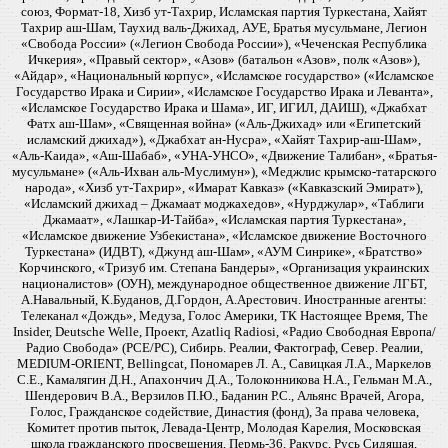
союз, Формат-18, Хизб ут-Тахрир, Исламская партия Туркестана, Хайят
Тахрир аш-Шам, Таухид валь-Джихад, АУЕ, Братья мусульмане, Легион
«Свобода России» («Легион Свобода России»), «Чеченская Республика
Ичкерия», «Правый сектор», «Азов» (батальон «Азов», полк «Азов»),
«Айдар», «Национальный корпус», «Исламское государство» («Исламское
Государство Ирака и Сирии», «Исламское Государство Ирака и Леванта»,
«Исламское Государство Ирака и Шама», ИГ, ИГИЛ, ДАИШ), «Джабхат
Фатх аш-Шам», «Священная война» («Аль-Джихад» или «Египетский
исламский джихад»), «Джабхат ан-Нусра», «Хайят Тахрир-аш-Шам»,
«Аль-Каида», «Аш-Шабаб», «УНА-УНСО», «Движение Талибан», «Братья-
мусульмане» («Аль-Ихван аль-Муслимун»), «Меджлис крымско-татарского
народа», «Хизб ут-Тахрир», «Имарат Кавказ» («Кавказский Эмират»),
«Исламский джихад – Джамаат моджахедов», «Нурджулар», «Таблиги
Джамаат», «Лашкар-И-Тайба», «Исламская партия Туркестана»,
«Исламское движение Узбекистана», «Исламское движение Восточного
Туркестана» (ИДВТ), «Джунд аш-Шам», «АУМ Синрике», «Братство»
Корчинского, «Тризуб им. Степана Бандеры», «Организация украинских
националистов» (ОУН), международное общественное движение ЛГБТ,
А.Навальный, К.Буданов, Д.Гордон, А.Арестович. Иностранные агенты:
Телеканал «Дождь», Медуза, Голос Америки, ТК Настоящее Время, The
Insider, Deutsche Welle, Проект, Azatliq Radiosi, «Радио Свободная Европа/
Радио Свобода» (PCE/PC), Сибирь. Реалии, Фактограф, Север. Реалии,
MEDIUM-ORIENT, Bellingcat, Пономарев Л. А., Савицкая Л.А., Маркелов
С.Е., Камалягин Д.Н., Апахончич Д.А., Толоконникова Н.А., Гельман М.А.,
Шендерович В.А., Верзилов П.Ю., Баданин Р.С., Альянс Врачей, Агора,
Голос, Гражданское содействие, Династия (фонд), За права человека,
Комитет против пыток, Левада-Центр, Молодая Карелия, Московская
школа гражданского просвещения, Пермь-36, Ракурс, Русь Сидящая,