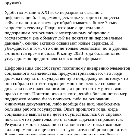
оружия).
Удобство жизни в XXI веке неразрывно связано с
цифровизацией. Пандемия здесь тоже ускорила процессы —
сейчас на портале госуслуг обрабатывается более 7 тыс.
запросов в секунду. Люди, которые еще недавно с
подозрением относились к электронному общению с
государством (не обманут ли? не похитят ли персональные
данные?), сейчас активно осваивают новые сервисы. И
убеждаются в том, что они не только безопасны, но и удобны:
экономятся время и силы. К концу 2023 года большинство
услуг должно предоставляться в онлайн-формате.
Цифровизация способствует поэтапному внедрению элементов
социального казначейства, предусматривающего, что люди
должны получать государственную поддержку не потому, что
они собрали соответствующие многочисленные справки и
доказали свое право на помощь, а просто потому, что такое
право имеют. Понятно, что для того, чтобы большинство мер
поддержки можно было получать либо на основании
минимума документов, либо вообще без них, необходима
большая работа государства. Опыт прошлого года, когда
социальные выплаты на детей осуществлялись без справок,
показал, что правительство с такими задачами справляется.
Результатом для гражданина становится не только экономия
сил и времени, а еще и отказ от унизительной роли просителя.
В сервисном государстве, ориентированном на удобство