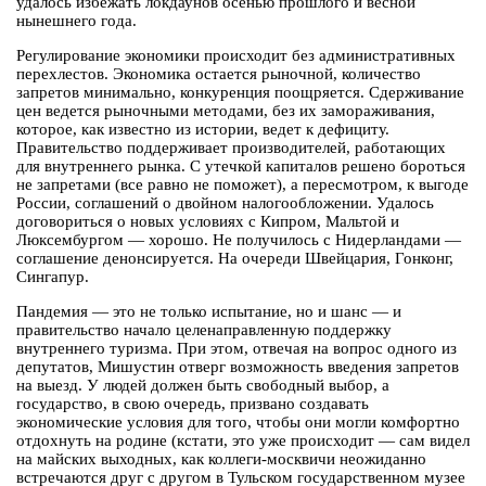
удалось избежать локдаунов осенью прошлого и весной
нынешнего года.
Регулирование экономики происходит без административных
перехлестов. Экономика остается рыночной, количество
запретов минимально, конкуренция поощряется. Сдерживание
цен ведется рыночными методами, без их замораживания,
которое, как известно из истории, ведет к дефициту.
Правительство поддерживает производителей, работающих
для внутреннего рынка. С утечкой капиталов решено бороться
не запретами (все равно не поможет), а пересмотром, к выгоде
России, соглашений о двойном налогообложении. Удалось
договориться о новых условиях с Кипром, Мальтой и
Люксембургом — хорошо. Не получилось с Нидерландами —
соглашение денонсируется. На очереди Швейцария, Гонконг,
Сингапур.
Пандемия — это не только испытание, но и шанс — и
правительство начало целенаправленную поддержку
внутреннего туризма. При этом, отвечая на вопрос одного из
депутатов, Мишустин отверг возможность введения запретов
на выезд. У людей должен быть свободный выбор, а
государство, в свою очередь, призвано создавать
экономические условия для того, чтобы они могли комфортно
отдохнуть на родине (кстати, это уже происходит — сам видел
на майских выходных, как коллеги-москвичи неожиданно
встречаются друг с другом в Тульском государственном музее