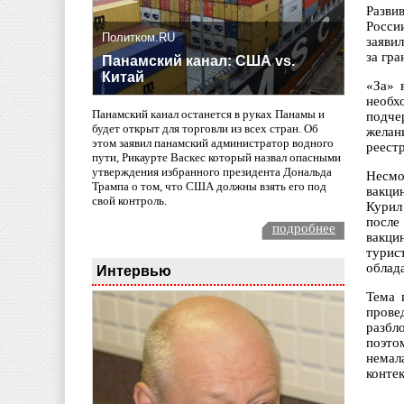
Разви
Росси
Политком.RU
заяви
за гр
Панамский канал: США vs.
Китай
«За» 
необх
Панамский канал останется в руках Панамы и
подче
будет открыт для торговли из всех стран. Об
желан
этом заявил панамский администратор водного
реест
пути, Рикаурте Васкес который назвал опасными
утверждения избранного президента Дональда
Несмо
Трампа о том, что США должны взять его под
вакци
свой контроль.
Курил
после
подробнее
вакци
турис
облада
Интервью
Тема 
прове
разбл
поэто
немал
конте