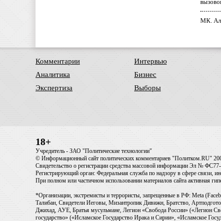
вызово
МК. Ал
Комментарии
Интервью
Аналитика
Бизнес
Экспертиза
Выборы
18+
Учредитель - ЗАО "Политические технологии"
© Информационный сайт политических комментариев "Политком.RU" 20
Свидетельство о регистрации средства массовой информации Эл № ФС77-6
Регистрирующий орган: Федеральная служба по надзору в сфере связи, 
При полном или частичном использовании материалов сайта активная ги
*Организации, экстремисты и террористы, запрещенные в РФ: Meta (Faceb
Талибан, Свидетели Иеговы, Мизантропик Дивижн, Братство, Артподготов
Джихад, АУЕ, Братья мусульмане, Легион «Свобода России» («Легион Св
государство» («Исламское Государство Ирака и Сирии», «Исламское Го