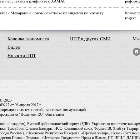
в и перспектив в конфликте с ХАМАС
реформ
ексей Макаркин о новом советнике президента по климату
Коммерс
кодекс
Колонка экономиста
ЦПТ в других СМИ
Мы 
Видео
Новости ЦПТ
01-2026
9227 от 06 апреля 2017 г.
информационных технологий и массовых коммуникаций.
перссылка на "Политком.RU" обязательна
ook и Instagram), Русский добровольческий корпус (РДК), Украинская повстанческая а
ка, Тризуб им. Степана Бандеры, НСО, Славянский союз, Формат-18, Хизб ут-Тахрир, 
обода России»), «Чеченская Республика Ичкерия», «Правый сектор», «Азов» (батальон
сударство Ирака и Леванта», «Исламское Государство Ирака и Шама», ИГ, ИГИЛ, ДАИШ