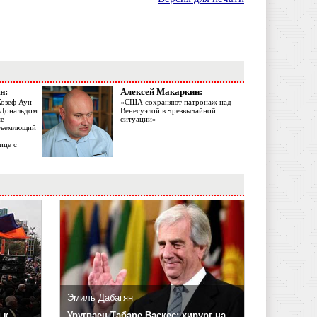
н:
Алексей Макаркин:
Жозеф Аун
«США сохраняют патронаж над
с Дональдом
Венесуэлой в чрезвычайной
ме
ситуации»
объемлющий
ице с
Эмиль Дабагян
 к
Уругваец Табаре Васкес: хирург на