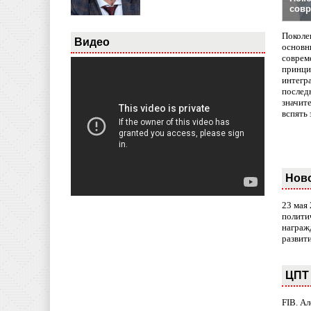
совр
Поколе
Видео
основн
совреме
принци
интегр
послед
значит
вспять 
Нов
23 мая
полити
награж
развит
ЦПТ 
FIB. А