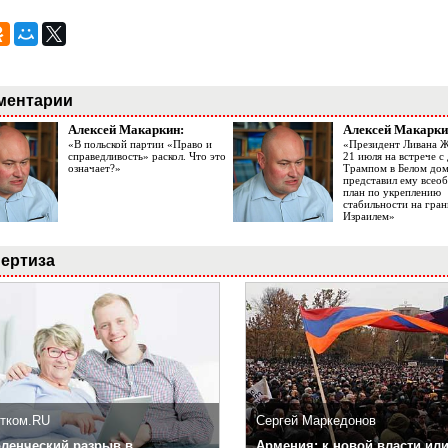
ментарии
Алексей Макаркин:
Алексей Макарки
«В польской партии «Право и
«Президент Ливана 
справедливость» раскол. Что это
21 июля на встрече 
означает?»
Трампом в Белом до
представил ему все
план по укреплению
стабильности на гран
Израилем»
ертиза
тком.RU
Сергей Маркедонов
ленческий разрыв в
Армения: к новой власти или