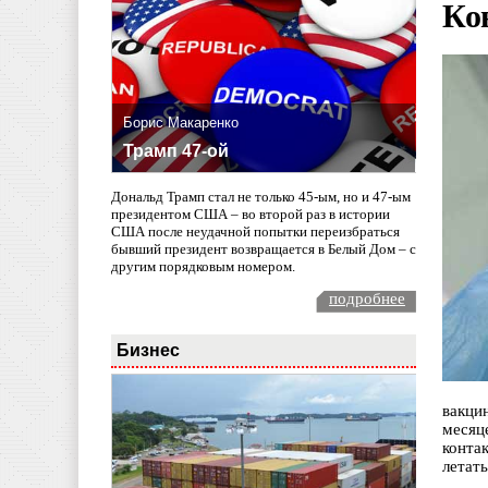
Ко
Борис Макаренко
Трамп 47-ой
Дональд Трамп стал не только 45-ым, но и 47-ым
президентом США – во второй раз в истории
США после неудачной попытки переизбраться
бывший президент возвращается в Белый Дом – с
другим порядковым номером.
подробнее
Бизнес
вакци
месяц
конта
летать