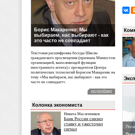
Борис Макаренко: Мы
Ком
выбираем, нас выбирают - как
это часто не совпадает
Текстовая расшифровка беседы Школы
гражданского просвещения (признана Минюстом
организацией, выполняющей функции
иностранного агента) с президентом Центра
политических технологий Борисом Макаренко на
тему «Мы выбираем, нас выбирают - как это
Эксп
часто не совпадает».
подробнее
Колонка экономиста
Никита Масленников
Банк России снизил
ставку и ужесточил
Поли
сигнал
Поко