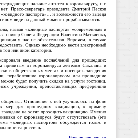
дтверждающих наличие антител к коронавирусу, и в
 нет. Пресс-секретарь президента Дмитрий Песков
а «ковидного паспорта»… и возможности его выезда
ли ином виде на данный момент прорабатываются.
кова, назвав «ковидные паспорта» «современным и
ла спикер Совета Федерации Валентина Матвиенко,
цинация у нас не обязательная. Впрочем, в случае
редоставить. Однако необходимо вести электронный
 той или иной категории.
нсировали введение послаблений для прошедших
ем привитым от коронавируса жителям Сахалина и
аски в общественных местах и посещать заведения
рии, переболевшие коронавирусом или прошедшие
 можно будет получить скидки на услуги гостиниц,
писок учреждений, предоставляющих преференции
и общества. Отношение к ней улучшилось на фоне
ных мер для прошедших вакцинацию, к примеру
и граждане не хотят проходить вакцинацию. Именно
ививки от коронавируса будут отсутствовать (это
ема «ковидных паспортов» обсуждается только в
ольшинства россиян.
Версия для печати