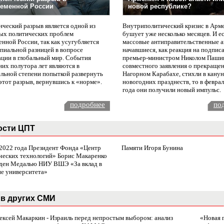
еменной России
новой республике?
нческий разрыв является одной из
Внутриполитический кризис в Арм
ых политических проблем
бушует уже несколько месяцев. И е
нной России, так как усугубляется
массовые антиправительственные а
пиальной разницей в вопросе
начавшиеся, как реакция на подпис
ации в глобальный мир. События
премьер-министром Николом Паши
них полутора лет являются в
совместного заявления о прекращен
ельной степени попыткой развернуть
Нагорном Карабахе, стихли в канун
этот разрыв, вернувшись к «норме».
новогодних празднеств, то в февра
года они получили новый импульс.
подробнее
по
ости ЦПТ
 2022 года Президент Фонда «Центр
Памяти Игоря Бунина
ческих технологий» Борис Макаренко
ден Медалью НИУ ВШЭ «За вклад в
ие университета»
в других СМИ
лексей Макаркин - Израиль перед непростым выбором: анализ
«Новая 