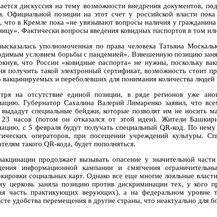
вается дискуссия на тему возможности внедрения документов, по
и. Официальной позиции на этот счет у российской власти пока
л, что в Кремле пока «не увязывают вопросы наличия у гражданин
аницу». Фактически вопросы введения ковидных паспортов в том и
высказалась уполномоченная по права человека Татьяна Москаль
одимым условием борьбы с пандемией». Взвешенную позицию заня
ркнув, что России «ковидные паспорта» не нужны, поскольку вак
ия получить такой электронный сертификат, возможность стоит п
р вакцинируемых и переболевших для понимания количества людей в
тря на отсутствие единой позиции, в ряде регионов уже ано
нацию. Губернатор Сахалина Валерий Лимаренко заявил, что вс
 выдадут специальные бейджи, которые позволят им не носить м
 23 часов (потом он отказался от этой идеи). Жители Башки
нацию, с 5 февраля будут получать специальный QR-код. По нему
тических операторов, при посещении учреждений культуры. С
телям такого QR-кода, будет пополняться.
вакцинации продолжает вызывать опасение у значительной част
дения информационной кампании и смягчения ограничитель
окировки социальных карт. Однако все еще многие лояльные власт
му церковь заняла позицию против дискриминации тех, у кого пр
ая часть практикующих верующих), а на федеральном уровне т
ксте удобства перемещения в другие страны, что неактуально для б