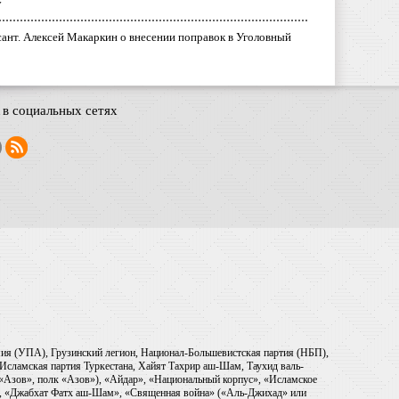
у
ант. Алексей Макаркин о внесении поправок в Уголовный
в социальных сетях
рмия (УПА), Грузинский легион, Национал-Большевистская партия (НБП),
Исламская партия Туркестана, Хайят Тахрир аш-Шам, Таухид валь-
 «Азов», полк «Азов»), «Айдар», «Национальный корпус», «Исламское
), «Джабхат Фатх аш-Шам», «Священная война» («Аль-Джихад» или