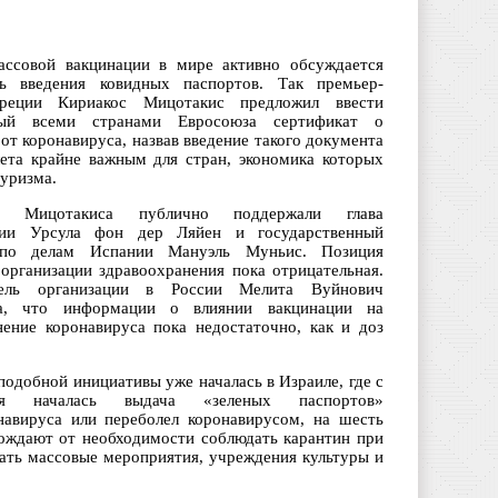
ссовой вакцинации в мире активно обсуждается
ть введения ковидных паспортов. Так премьер-
реции Кириакос Мицотакис предложил ввести
мый всеми странами Евросоюза сертификат о
от коронавируса, назвав введение такого документа
лета крайне важным для стран, экономика которых
туризма.
ву Мицотакиса публично поддержали глава
сии Урсула фон дер Ляйен и государственный
 по делам Испании Мануэль Муньис. Позиция
организации здравоохранения пока отрицательная.
тель организации в России Мелита Вуйнович
ла, что информации о влиянии вакцинации на
нение коронавируса пока недостаточно, как и доз
подобной инициативы уже началась в Израиле, где с
я началась выдача «зеленых паспортов»
авируса или переболел коронавирусом, на шесть
ождают от необходимости соблюдать карантин при
щать массовые мероприятия, учреждения культуры и