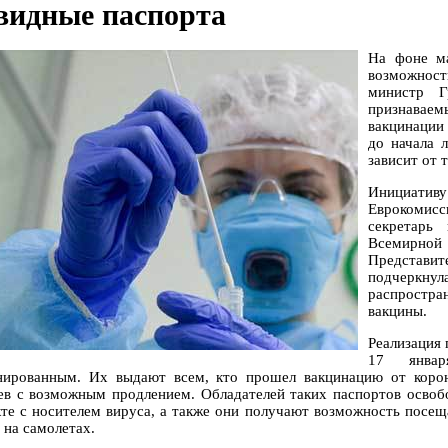
видные паспорта
На фоне ма
возможнос
министр Г
признавае
вакцинации 
до начала 
зависит от 
Инициати
Еврокомис
секретарь
Всемирной 
Представи
подчеркну
распростра
вакцины.
Реализация 
17 январ
нированным. Их выдают всем, кто прошел вакцинацию от корон
ев с возможным продлением. Обладателей таких паспортов освоб
кте с носителем вируса, а также они получают возможность посе
 на самолетах.