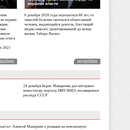
вершине власти
ении
6 декабря 2020 года перешагнув 80 лет, от
сли первые
тяжелой болезни скончался обаятельный
кции,
человек, выдающийся деятель, блестящий
ание
медик онколог, практиковавший до конца
няном
жизни, Табаре Васкес.
ии огня в
ле 2021
дробнее
подробнее
24 декабря Борис Макаренко дал интервью
новостному порталу НИУ ВШЭ, посвященное
распаду СССР
газета». Алексей Макаркин о реакции на пенсионную