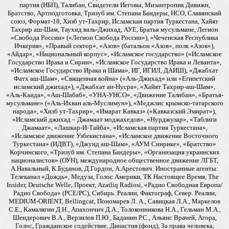
партия (НБП), Талибан, Свидетели Иеговы, Мизантропик Дивижн,
Братство, Артподготовка, Тризуб им. Степана Бандеры, НСО, Славянский
союз, Формат-18, Хизб ут-Тахрир, Исламская партия Туркестана, Хайят
Тахрир аш-Шам, Таухид валь-Джихад, АУЕ, Братья мусульмане, Легион
«Свобода России» («Легион Свобода России»), «Чеченская Республика
Ичкерия», «Правый сектор», «Азов» (батальон «Азов», полк «Азов»),
«Айдар», «Национальный корпус», «Исламское государство» («Исламское
Государство Ирака и Сирии», «Исламское Государство Ирака и Леванта»,
«Исламское Государство Ирака и Шама», ИГ, ИГИЛ, ДАИШ), «Джабхат
Фатх аш-Шам», «Священная война» («Аль-Джихад» или «Египетский
исламский джихад»), «Джабхат ан-Нусра», «Хайят Тахрир-аш-Шам»,
«Аль-Каида», «Аш-Шабаб», «УНА-УНСО», «Движение Талибан», «Братья-
мусульмане» («Аль-Ихван аль-Муслимун»), «Меджлис крымско-татарского
народа», «Хизб ут-Тахрир», «Имарат Кавказ» («Кавказский Эмират»),
«Исламский джихад – Джамаат моджахедов», «Нурджулар», «Таблиги
Джамаат», «Лашкар-И-Тайба», «Исламская партия Туркестана»,
«Исламское движение Узбекистана», «Исламское движение Восточного
Туркестана» (ИДВТ), «Джунд аш-Шам», «АУМ Синрике», «Братство»
Корчинского, «Тризуб им. Степана Бандеры», «Организация украинских
националистов» (ОУН), международное общественное движение ЛГБТ,
А.Навальный, К.Буданов, Д.Гордон, А.Арестович. Иностранные агенты:
Телеканал «Дождь», Медуза, Голос Америки, ТК Настоящее Время, The
Insider, Deutsche Welle, Проект, Azatliq Radiosi, «Радио Свободная Европа/
Радио Свобода» (PCE/PC), Сибирь. Реалии, Фактограф, Север. Реалии,
MEDIUM-ORIENT, Bellingcat, Пономарев Л. А., Савицкая Л.А., Маркелов
С.Е., Камалягин Д.Н., Апахончич Д.А., Толоконникова Н.А., Гельман М.А.,
Шендерович В.А., Верзилов П.Ю., Баданин Р.С., Альянс Врачей, Агора,
Голос, Гражданское содействие, Династия (фонд), За права человека,