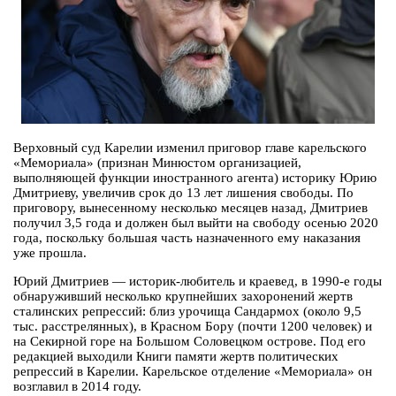
Верховный суд Карелии изменил приговор главе карельского
«Мемориала» (признан Минюстом организацией,
выполняющей функции иностранного агента) историку Юрию
Дмитриеву, увеличив срок до 13 лет лишения свободы. По
приговору, вынесенному несколько месяцев назад, Дмитриев
получил 3,5 года и должен был выйти на свободу осенью 2020
года, поскольку большая часть назначенного ему наказания
уже прошла.
Юрий Дмитриев — историк-любитель и краевед, в 1990-е годы
обнаруживший несколько крупнейших захоронений жертв
сталинских репрессий: близ урочища Сандармох (около 9,5
тыс. расстрелянных), в Красном Бору (почти 1200 человек) и
на Секирной горе на Большом Соловецком острове. Под его
редакцией выходили Книги памяти жертв политических
репрессий в Карелии. Карельское отделение «Мемориала» он
возглавил в 2014 году.