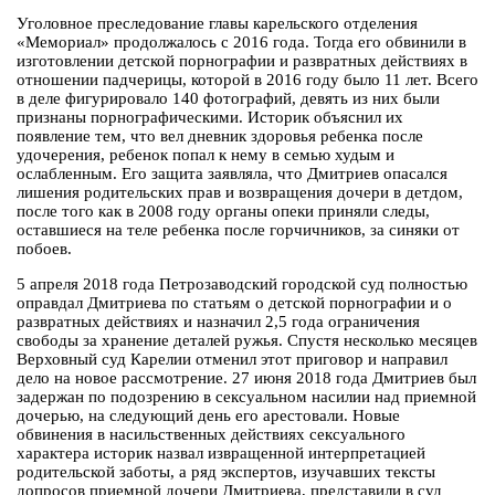
Уголовное преследование главы карельского отделения
«Мемориал» продолжалось с 2016 года. Тогда его обвинили в
изготовлении детской порнографии и развратных действиях в
отношении падчерицы, которой в 2016 году было 11 лет. Всего
в деле фигурировало 140 фотографий, девять из них были
признаны порнографическими. Историк объяснил их
появление тем, что вел дневник здоровья ребенка после
удочерения, ребенок попал к нему в семью худым и
ослабленным. Его защита заявляла, что Дмитриев опасался
лишения родительских прав и возвращения дочери в детдом,
после того как в 2008 году органы опеки приняли следы,
оставшиеся на теле ребенка после горчичников, за синяки от
побоев.
5 апреля 2018 года Петрозаводский городской суд полностью
оправдал Дмитриева по статьям о детской порнографии и о
развратных действиях и назначил 2,5 года ограничения
свободы за хранение деталей ружья. Спустя несколько месяцев
Верховный суд Карелии отменил этот приговор и направил
дело на новое рассмотрение. 27 июня 2018 года Дмитриев был
задержан по подозрению в сексуальном насилии над приемной
дочерью, на следующий день его арестовали. Новые
обвинения в насильственных действиях сексуального
характера историк назвал извращенной интерпретацией
родительской заботы, а ряд экспертов, изучавших тексты
допросов приемной дочери Дмитриева, представили в суд