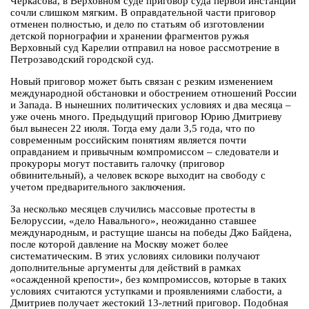
Черкасова, в Верховном суде приговор суда первой инстанции
сочли слишком мягким. В оправдательной части приговор
отменен полностью, и дело по статьям об изготовлении
детской порнографии и хранении фрагментов ружья
Верховный суд Карелии отправил на новое рассмотрение в
Петрозаводский городской суд.
Новый приговор может быть связан с резким изменением
международной обстановки и обострением отношений России
и Запада. В нынешних политических условиях и два месяца –
уже очень много. Предыдущий приговор Юрию Дмитриеву
был вынесен 22 июля. Тогда ему дали 3,5 года, что по
современным российским понятиям является почти
оправданием и привычным компромиссом – следователи и
прокуроры могут поставить галочку (приговор
обвинительный), а человек вскоре выходит на свободу с
учетом предварительного заключения.
За несколько месяцев случились массовые протесты в
Белоруссии, «дело Навального», неожиданно ставшее
международным, и растущие шансы на победы Джо Байдена,
после которой давление на Москву может более
систематическим. В этих условиях силовики получают
дополнительные аргументы для действий в рамках
«осажденной крепости», без компромиссов, которые в таких
условиях считаются уступками и проявлениями слабости, а
Дмитриев получает жестокий 13-летний приговор. Подобная