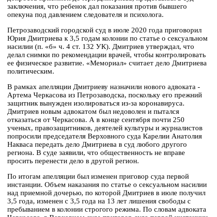
заключения, что ребенок дал показания против бывшего
опекуна под давлением следователя и психолога.
Петрозаводский городской суд в июле 2020 года приговорил
Юрия Дмитриева к 3,5 годам колонии по статье о сексуальном
насилии (п. «б» ч. 4 ст. 132 УК). Дмитриев утверждал, что
делал снимки по рекомендации врачей, чтобы контролировать
ее физическое развитие. «Мемориал» считает дело Дмитриева
политическим.
В рамках апелляции Дмитриеву назначили нового адвоката -
Артема Черкасова из Петрозаводска, поскольку его прежний
защитник вынужден изолироваться из-за коронавируса.
Дмитриев новым адвокатом был недоволен и пытался
отказаться от Черкасова. А в конце сентября почти 250
ученых, правозащитников, деятелей культуры и журналистов
попросили председателя Верховного суда Карелии Анатолия
Накваса передать дело Дмитриева в суд любого другого
региона. В суде заявили, что общественность не вправе
просить перенести дело в другой регион.
По итогам апелляции был изменен приговор суда первой
инстанции. Объем наказания по статье о сексуальном насилии
над приемной дочерью, по которой Дмитриев в июле получил
3,5 года, изменен с 3,5 года на 13 лет лишения свободы с
пребыванием в колонии строгого режима. По словам адвоката