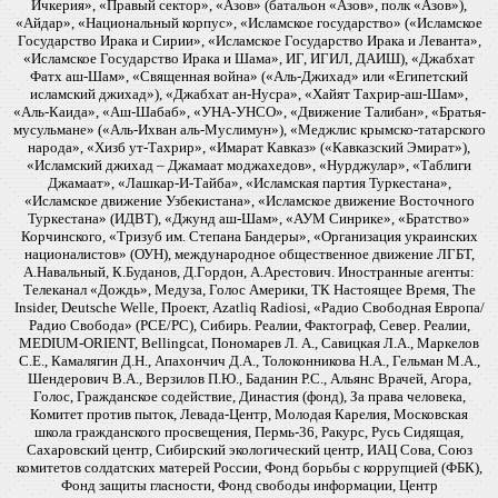
Ичкерия», «Правый сектор», «Азов» (батальон «Азов», полк «Азов»),
«Айдар», «Национальный корпус», «Исламское государство» («Исламское
Государство Ирака и Сирии», «Исламское Государство Ирака и Леванта»,
«Исламское Государство Ирака и Шама», ИГ, ИГИЛ, ДАИШ), «Джабхат
Фатх аш-Шам», «Священная война» («Аль-Джихад» или «Египетский
исламский джихад»), «Джабхат ан-Нусра», «Хайят Тахрир-аш-Шам»,
«Аль-Каида», «Аш-Шабаб», «УНА-УНСО», «Движение Талибан», «Братья-
мусульмане» («Аль-Ихван аль-Муслимун»), «Меджлис крымско-татарского
народа», «Хизб ут-Тахрир», «Имарат Кавказ» («Кавказский Эмират»),
«Исламский джихад – Джамаат моджахедов», «Нурджулар», «Таблиги
Джамаат», «Лашкар-И-Тайба», «Исламская партия Туркестана»,
«Исламское движение Узбекистана», «Исламское движение Восточного
Туркестана» (ИДВТ), «Джунд аш-Шам», «АУМ Синрике», «Братство»
Корчинского, «Тризуб им. Степана Бандеры», «Организация украинских
националистов» (ОУН), международное общественное движение ЛГБТ,
А.Навальный, К.Буданов, Д.Гордон, А.Арестович. Иностранные агенты:
Телеканал «Дождь», Медуза, Голос Америки, ТК Настоящее Время, The
Insider, Deutsche Welle, Проект, Azatliq Radiosi, «Радио Свободная Европа/
Радио Свобода» (PCE/PC), Сибирь. Реалии, Фактограф, Север. Реалии,
MEDIUM-ORIENT, Bellingcat, Пономарев Л. А., Савицкая Л.А., Маркелов
С.Е., Камалягин Д.Н., Апахончич Д.А., Толоконникова Н.А., Гельман М.А.,
Шендерович В.А., Верзилов П.Ю., Баданин Р.С., Альянс Врачей, Агора,
Голос, Гражданское содействие, Династия (фонд), За права человека,
Комитет против пыток, Левада-Центр, Молодая Карелия, Московская
школа гражданского просвещения, Пермь-36, Ракурс, Русь Сидящая,
Сахаровский центр, Сибирский экологический центр, ИАЦ Сова, Союз
комитетов солдатских матерей России, Фонд борьбы с коррупцией (ФБК),
Фонд защиты гласности, Фонд свободы информации, Центр