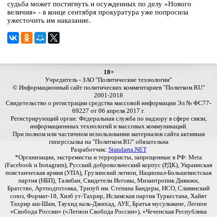
судьба может постигнуть и осужденных по делу «Нового
величия» - в конце сентября прокуратура уже попросила
ужесточить им наказание.
18+
Учредитель - ЗАО "Политические технологии"
© Информационный сайт политических комментариев "Политком.RU"
2001-2018
Свидетельство о регистрации средства массовой информации Эл № ФС77-
69227 от 06 апреля 2017 г.
Регистрирующий орган: Федеральная служба по надзору в сфере связи,
информационных технологий и массовых коммуникаций.
При полном или частичном использовании материалов сайта активная
гиперссылка на "Политком.RU" обязательна
Разработчик:
Standarta.NET
*Организации, экстремисты и террористы, запрещенные в РФ: Meta
(Facebook и Instagram), Русский добровольческий корпус (РДК), Украинская
повстанческая армия (УПА), Грузинский легион, Национал-Большевистская
партия (НБП), Талибан, Свидетели Иеговы, Мизантропик Дивижн,
Братство, Артподготовка, Тризуб им. Степана Бандеры, НСО, Славянский
союз, Формат-18, Хизб ут-Тахрир, Исламская партия Туркестана, Хайят
Тахрир аш-Шам, Таухид валь-Джихад, АУЕ, Братья мусульмане, Легион
«Свобода России» («Легион Свобода России»), «Чеченская Республика