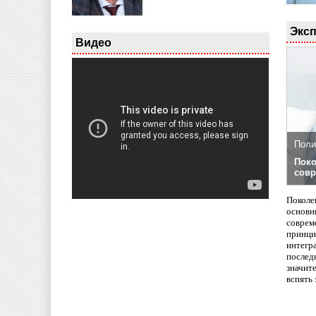
Эксп
Видео
Поли
Поко
совр
Поколе
основн
совреме
принци
интегр
послед
значит
вспять 