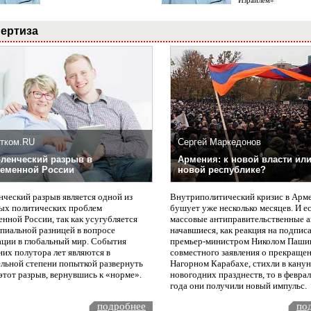
Израилем»
ертиза
тком.RU
Сергей Маркедонов
ленческий разрыв в
Армения: к новой власти или
еменной России
новой республике?
нческий разрыв является одной из
Внутриполитический кризис в Арм
ых политических проблем
бушует уже несколько месяцев. И е
нной России, так как усугубляется
массовые антиправительственные а
пиальной разницей в вопросе
начавшиеся, как реакция на подпис
ации в глобальный мир. События
премьер-министром Николом Паши
них полутора лет являются в
совместного заявления о прекращен
ельной степени попыткой развернуть
Нагорном Карабахе, стихли в канун
этот разрыв, вернувшись к «норме».
новогодних празднеств, то в февра
года они получили новый импульс.
подробнее
по