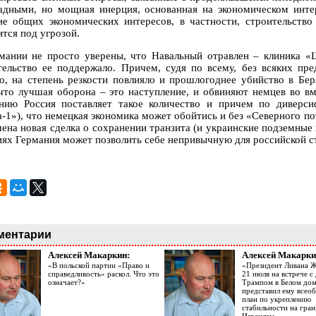
адными, но мощная инерция, основанная на экономическом интер
ие общих экономических интересов, в частности, строительство
ится под угрозой.
мании не просто уверены, что Навальный отравлен – клиника «Ш
тельство ее поддержало. Причем, судя по всему, без всяких п
о, на степень резкости повлияло и прошлогоднее убийство в Бе
 что лучшая оборона – это наступление, и обвиняют немцев во вм
нию Россия поставляет такое количество и причем по диверс
а-1»), что немецкая экономика может обойтись и без «Северного по
чена новая сделка о сохранении транзита (и украинские подземные
иях Германия может позволить себе непривычную для российской с
ментарии
Алексей Макаркин:
Алексей Макарки
«В польской партии «Право и
«Президент Ливана 
справедливость» раскол. Что это
21 июля на встрече 
означает?»
Трампом в Белом до
представил ему все
план по укреплению
стабильности на гран