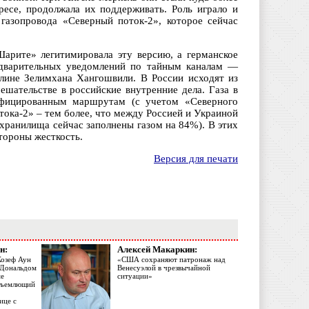
есе, продолжала их поддерживать. Роль играло и
 газопровода «Северный поток-2», которое сейчас
арите» легитимировала эту версию, а германское
редварительных уведомлений по тайным каналам —
рлине Зелимхана Хангошвили. В России исходят из
ешательстве в российские внутренние дела. Газа в
ифицированным маршрутам (с учетом «Северного
тока-2» – тем более, что между Россией и Украиной
 хранилища сейчас заполнены газом на 84%). В этих
тороны жесткость.
Версия для печати
н:
Алексей Макаркин:
Жозеф Аун
«США сохраняют патронаж над
с Дональдом
Венесуэлой в чрезвычайной
ме
ситуации»
объемлющий
ице с