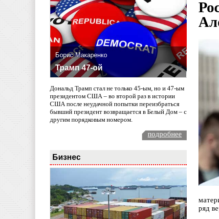
Ро
Ал
Борис Макаренко
Трамп 47-ой
Дональд Трамп стал не только 45-ым, но и 47-ым
президентом США – во второй раз в истории
США после неудачной попытки переизбраться
бывший президент возвращается в Белый Дом – с
другим порядковым номером.
подробнее
Бизнес
матер
ряд в