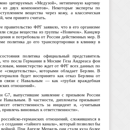
имно цитируемых «Медузой», нетипичную картину
ю из двух компонентов». Некоторые эксперты по
ступлением вещества через кожу, а классическая
й, чем принято считать.
 правительство ФРГ заявило, что в его организме
или следы вещества из группы «Новичок». Канцлер
дения и потребовала от России действенных мер. В
ме политика до его транспортировки в клинику в
остояния политика официальный представитель
, что посла Германии в Москве Геза Андреаса фон
словам, министерство ждет от ФРГ всех данных по
е «свидетельства», которыми обладает Берлин. В
териалов будет воспринято как отказ Берлина от
я в связи с Навальным — как «грубая враждебная
анских отношений».
н G7, выпустившие заявление с призывом России
ем Навальным. В частности, дипломаты призывают
несет ответственность за инцидент и, «учитывая
 привлечь виновных к ответственности».
 российско-германских отношений, сложившихся в
 о создании «тайного канала», который позволил бы
 войной. При Ангеле Меркель они стали куда более