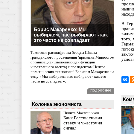
прохл
налич
наход
В Гер
прави
Борис Макаренко: Мы
видим
выбираем, нас выбирают - как
того,
это часто не совпадает
Герма
поток
Текстовая расшифровка беседы Школы
заклю
гражданского просвещения (признана Минюстом
услов
организацией, выполняющей функции
иностранного агента) с президентом Центра
политических технологий Борисом Макаренко на
тему «Мы выбираем, нас выбирают - как это
часто не совпадает».
подробнее
Ком
Колонка экономиста
Никита Масленников
Банк России снизил
ставку и ужесточил
сигнал