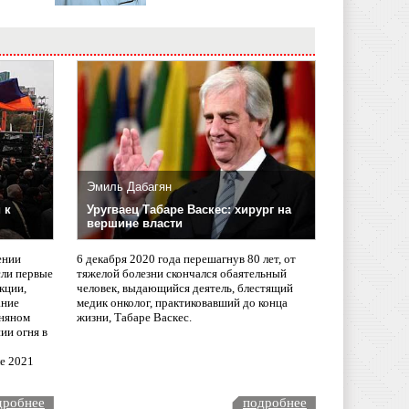
Эмиль Дабагян
 к
Уругваец Табаре Васкес: хирург на
вершине власти
ении
6 декабря 2020 года перешагнув 80 лет, от
сли первые
тяжелой болезни скончался обаятельный
кции,
человек, выдающийся деятель, блестящий
ание
медик онколог, практиковавший до конца
няном
жизни, Табаре Васкес.
ии огня в
ле 2021
дробнее
подробнее