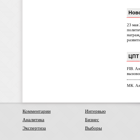
Нов
23 мая
полити
награж
развит
ЦПТ 
FIB. А
вызово
МК. Ал
Комментарии
Интервью
Аналитика
Бизнес
Экспертиза
Выборы