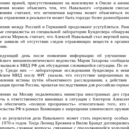
ению врачей, присутствовавших на консилиуме в Омске и анон
ления можно объяснить тем, что Навального «отравили смесь
лениям считают, что нетипичная картина может объясняться по
на отравления в реальности может быть гораздо более разнообразно
ения между Россией и Германией продолжают усугубляться. Ранее
ые специалисты из специальной лаборатории Бундесвера обнаруж
нгела Меркель считает, что Алексей Навальный стал жертвой напа
е заявили об отсутствии следов отравляющих веществ в организ
нии.
едующий день после появления информации об улучшении с
йского внешнеполитического ведомства Мария Захарова сообщила
 вызвали в МИД РФ для обсуждения сложившейся ситуации. По ее 
ру. Среди них — лабораторные исследования бундесвера и неки
йском МИД послу ФРГ указали, что отсутствие запрошенных ма
овления истины путём объективного расследования, а действи
кация против России, чреватая последствиями для российско-герм
лению на Москву подключились министры иностранных дел стра
ечь к ответственности виновных в ситуации с блогером Алексе
ю обеспечить «полную прозрачность» относительно того, кто 
тельства РФ в рамках Конвенции о запрещении химического оружия,
 из результатов дела Навального может стать пересмотр особых
е 1970-х годов. Тогда Леонид Брежнев и Вилли Брандт договорились
лировать сложные вопросы, связанные с продолжавшейся холодной