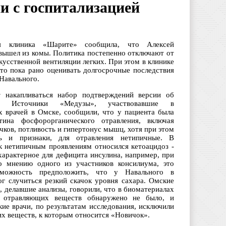
ии с госпитализацией
я клиника «Шарите» сообщила, что Алексей
вышел из комы. Политика постепенно отключают от
кусственной вентиляции легких. При этом в клинике
что пока рано оценивать долгосрочные последствия
Навального.
 накапливаться набор подтверждений версии об
ии. Источники «Медузы», участвовавшие в
х врачей в Омске, сообщили, что у пациента была
тина фосфорорганического отравления, включая
чков, потливость и гипертонус мышц, хотя при этом
сь и признаки, для отравления нетипичные. В
 к нетипичным проявлениям относился кетоацидоз -
характерное для дефицита инсулина, например, при
о мнению одного из участников консилиума, это
зможность предположить, что у Навального в
ог случиться резкий скачок уровня сахара. Омские
, делавшие анализы, говорили, что в биоматериалах
о отравляющих веществ обнаружено не было, и
ие врачи, по результатам исследования, исключили
их веществ, к которым относится «Новичок».