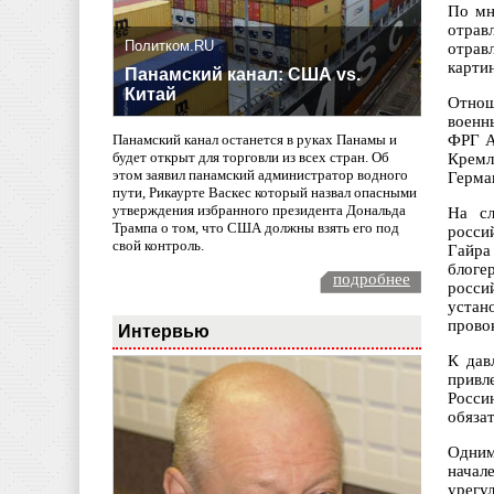
По мн
отрав
Политком.RU
отрав
карти
Панамский канал: США vs.
Китай
Отнош
военн
ФРГ А
Панамский канал останется в руках Панамы и
будет открыт для торговли из всех стран. Об
Кремл
этом заявил панамский администратор водного
Герма
пути, Рикаурте Васкес который назвал опасными
утверждения избранного президента Дональда
На сл
Трампа о том, что США должны взять его под
росси
свой контроль.
Гайра
блоге
подробнее
росси
устан
прово
Интервью
К дав
привл
Росси
обяза
Одним
начал
урегу