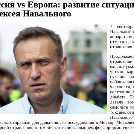
ссия vs Европа: развитие ситуац
ексея Навального
7 сентябр
Навальный 
аппарата ис
отметили, 
отравления 
Продолжает
отравлен
консилиума
четкая кар
сужение зра
наблюдали
частности,
состояние, 
диабете. П
давало во
самолете м
токсикологи
Навальног
иалы отправили для дальнейшего исследования в Москву. Московск
ерсий отравления, в том числе с использованием фосфорорганическ