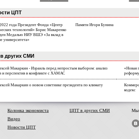
ости ЦПТ
 2022 года Президент Фонда «Центр
Памяти Игоря Бунина
ческих технологий» Борис Макаренко
ден Медалью НИУ ВШЭ «За вклад в
ие университета»
в других СМИ
лексей Макаркин - Израиль перед непростым выбором: анализ
«Новая 
в и перспектив в конфликте с ХАМАС
реформ
ексей Макаркин о новом советнике президента по климату
Коммерс
кодекс
Колонка экономиста
ЦПТ в других СМИ
Мы 
Видео
Новости ЦПТ