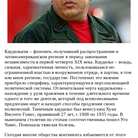
Каудильизм – феномен, получивший распространение в
латиноамериканском регионе в период завоевания
независимости в первой четверти XIX века. Каудильо – вождь,
сильная, харизматичная личность, пользовавшаяся не­
ограниченной властью в вооруженном отряде, в партии, в том
или ином ре­гионе, государстве. Постепенно это явление
приобрело специфику, характеризующуюся персонализацией
политической системы. Отличительная черта каудильизма -
нахождение у руля правления в течение длительного времени
одного и того же деятеля, который под всевозможными
предлогами ищет и находит способы продления своих
полномочий. Типичным каудильо был венесуэлец Хуан
Висенте Гомес, правивший 27 лет, с 1908 по 1935 годы. В
нынешнем столетии по стопам соотечественника пошел Уго
Чавес. Помешала тяжелая болезнь.
Сегодня многие общества континента избавляются от этого