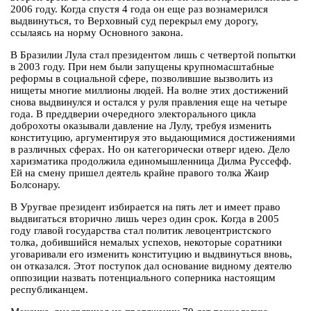
2006 году. Когда спустя 4 года он еще раз вознамерился
выдвинуться, то Верховный суд перекрыл ему дорогу,
ссылаясь на норму Основного закона.
В Бразилии Лула стал президентом лишь с четвертой попытки
в 2003 году. При нем были запущены крупномасштабные
реформы в социальной сфере, позволившие вызволить из
нищеты многие миллионы людей. На волне этих достижений
снова выдвинулся и остался у руля правления еще на четыре
года. В преддверии очередного электорального цикла
доброхоты оказывали давление на Лулу, требуя изменить
конституцию, аргументируя это выдающимися достижениями
в различных сферах. Но он категорически отверг идею. Дело
харизматика продолжила единомышленница Дилма Руссефф.
Ей на смену пришел деятель крайне правого толка Жаир
Болсонару.
В Уругвае президент избирается на пять лет и имеет право
выдвигаться вторично лишь через один срок. Когда в 2005
году главой государства стал политик левоцентристского
толка, добившийся немалых успехов, некоторые соратники
уговаривали его изменить конституцию и выдвинуться вновь,
он отказался. Этот поступок дал основание видному деятелю
оппозиции назвать потенциального соперника настоящим
республиканцем.