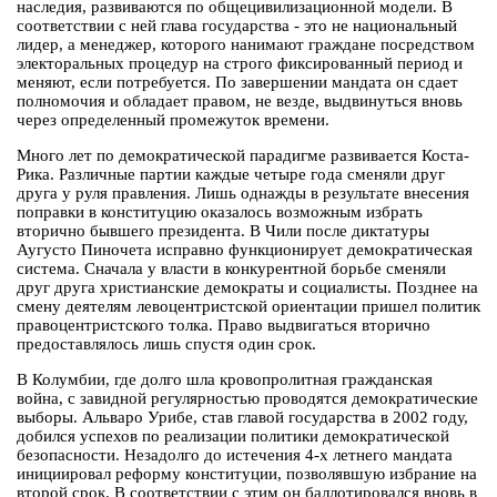
наследия, развиваются по общецивилизационной модели. В
соответствии с ней глава государства - это не национальный
лидер, а менеджер, которого нанимают граждане посредством
электоральных процедур на строго фиксированный период и
меняют, если потребуется. По завершении мандата он сдает
полномочия и обладает правом, не везде, выдвинуться вновь
через определенный промежуток времени.
Много лет по демократической парадигме развивается Коста-
Рика. Различные партии каждые четыре года сменяли друг
друга у руля правления. Лишь однажды в результате внесения
поправки в конституцию оказалось возможным избрать
вторично бывшего президента. В Чили после диктатуры
Аугусто Пиночета исправно функционирует демократическая
система. Сначала у власти в конкурентной борьбе сменяли
друг друга христианские демократы и социалисты. Позднее на
смену деятелям левоцентристской ориентации пришел политик
правоцентристского толка. Право выдвигаться вторично
предоставлялось лишь спустя один срок.
В Колумбии, где долго шла кровопролитная гражданская
война, с завидной регулярностью проводятся демократические
выборы. Альваро Урибе, став главой государства в 2002 году,
добился успехов по реализации политики демократической
безопасности. Незадолго до истечения 4-х летнего мандата
инициировал реформу конституции, позволявшую избрание на
второй срок. В соответствии с этим он баллотировался вновь в