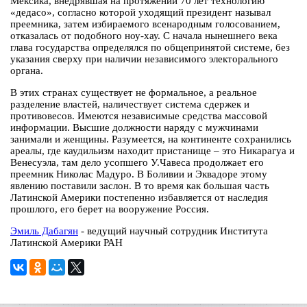
Мексика, внедрявшая на протяжении 70 лет технологию
«дедасо», согласно которой уходящий президент называл
преемника, затем избираемого всенародным голосованием,
отказалась от подобного ноу-хау. С начала нынешнего века
глава государства определялся по общепринятой системе, без
указания сверху при наличии независимого электорального
органа.
В этих странах существует не формальное, а реальное
разделение властей, наличествует система сдержек и
противовесов. Имеются независимые средства массовой
информации. Высшие должности наряду с мужчинами
занимали и женщины. Разумеется, на континенте сохранились
ареалы, где каудильизм находит пристанище – это Никарагуа и
Венесуэла, там дело усопшего У.Чавеса продолжает его
преемник Николас Мадуро. В Боливии и Эквадоре этому
явлению поставили заслон. В то время как большая часть
Латинской Америки постепенно избавляется от наследия
прошлого, его берет на вооружение Россия.
Эмиль Дабагян
- ведущий научный сотрудник Института
Латинской Америки РАН