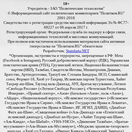
18+
Учредитель - ЗАО "Политические технологии"
© Информационный сайт политических комментариев "Политком.RU"
2001-2018
Свидетельство о регистрации средства массовой информации Эл № ФС77-
69227 от 06 апреля 2017 г.
Регистрирующий орган: Федеральная служба по надзору в сфере связи,
информационных технологий и массовых коммуникаций.
При полном или частичном использовании материалов сайта активная
гиперссылка на "Политком.RU" обязательна
Разработчик:
Standarta.NET
*Организации, экстремисты и террористы, запрещенные в РФ: Meta
(Facebook и Instagram), Русский добровольческий корпус (РДК), Украинская
повстанческая армия (УПА), Грузинский легион, Национал-Большевистская
партия (НБП), Талибан, Свидетели Иеговы, Мизантропик Дивижн,
Братство, Артподготовка, Тризуб им. Степана Бандеры, НСО, Славянский
союз, Формат-18, Хизб ут-Тахрир, Исламская партия Туркестана, Хайят
Тахрир аш-Шам, Таухид валь-Джихад, АУЕ, Братья мусульмане, Легион
«Свобода России» («Легион Свобода России»), «Чеченская Республика
Ичкерия», «Правый сектор», «Азов» (батальон «Азов», полк «Азов»),
«Айдар», «Национальный корпус», «Исламское государство» («Исламское
Государство Ирака и Сирии», «Исламское Государство Ирака и Леванта»,
«Исламское Государство Ирака и Шама», ИГ, ИГИЛ, ДАИШ), «Джабхат
Фатх аш-Шам», «Священная война» («Аль-Джихад» или «Египетский
исламский джихад»), «Джабхат ан-Нусра», «Хайят Тахрир-аш-Шам»,
«Аль-Каида», «Аш-Шабаб», «УНА-УНСО», «Движение Талибан», «Братья-
мусульмане» («Аль-Ихван аль-Муслимун»), «Меджлис крымско-татарского
народа», «Хизб ут-Тахрир», «Имарат Кавказ» («Кавказский Эмират»),