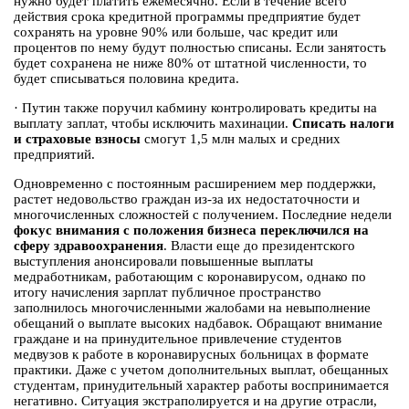
нужно будет платить ежемесячно. Если в течение всего
действия срока кредитной программы предприятие будет
сохранять на уровне 90% или больше, час кредит или
процентов по нему будут полностью списаны. Если занятость
будет сохранена не ниже 80% от штатной численности, то
будет списываться половина кредита.
·
Путин также поручил кабмину контролировать кредиты на
выплату заплат, чтобы исключить махинации.
Списать налоги
и страховые взносы
смогут 1,5 млн малых и средних
предприятий.
Одновременно с постоянным расширением мер поддержки,
растет недовольство граждан из-за их недостаточности и
многочисленных сложностей с получением. Последние недели
фокус внимания с положения бизнеса переключился на
сферу здравоохранения
. Власти еще до президентского
выступления анонсировали повышенные выплаты
медработникам, работающим с коронавирусом, однако по
итогу начисления зарплат публичное пространство
заполнилось многочисленными жалобами на невыполнение
обещаний о выплате высоких надбавок. Обращают внимание
граждане и на принудительное привлечение студентов
медвузов к работе в коронавирусных больницах в формате
практики. Даже с учетом дополнительных выплат, обещанных
студентам, принудительный характер работы воспринимается
негативно. Ситуация экстраполируется и на другие отрасли,