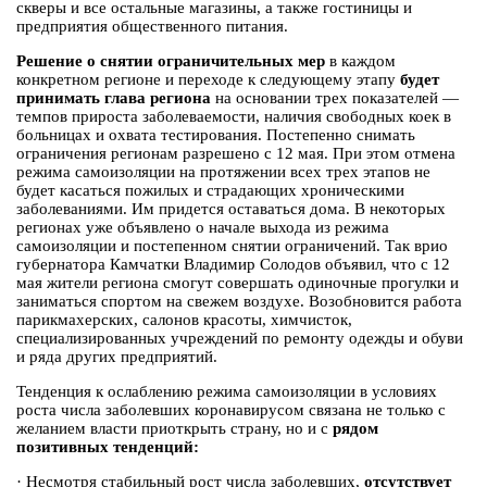
скверы и все остальные магазины, а также гостиницы и
предприятия общественного питания.
Решение о снятии ограничительных мер
в каждом
конкретном регионе и переходе к следующему этапу
будет
принимать глава региона
на основании трех показателей —
темпов прироста заболеваемости, наличия свободных коек в
больницах и охвата тестирования. Постепенно снимать
ограничения регионам разрешено с 12 мая. При этом отмена
режима самоизоляции на протяжении всех трех этапов не
будет касаться пожилых и страдающих хроническими
заболеваниями. Им придется оставаться дома. В некоторых
регионах уже объявлено о начале выхода из режима
самоизоляции и постепенном снятии ограничений. Так врио
губернатора Камчатки Владимир Солодов объявил, что с 12
мая жители региона смогут совершать одиночные прогулки и
заниматься спортом на свежем воздухе. Возобновится работа
парикмахерских, салонов красоты, химчисток,
специализированных учреждений по ремонту одежды и обуви
и ряда других предприятий.
Тенденция к ослаблению режима самоизоляции в условиях
роста числа заболевших коронавирусом связана не только с
желанием власти приоткрыть страну, но и с
рядом
позитивных тенденций:
·
Несмотря стабильный рост числа заболевших,
отсутствует