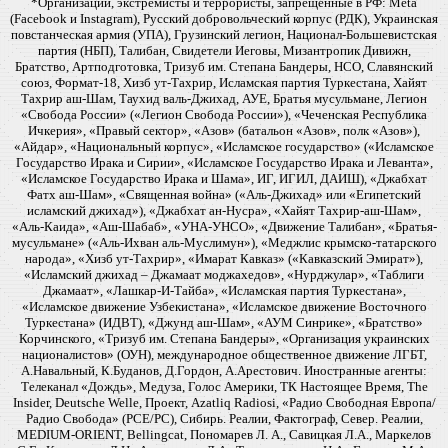
*Организации, экстремисты и террористы, запрещенные в РФ: Meta
(Facebook и Instagram), Русский добровольческий корпус (РДК), Украинская
повстанческая армия (УПА), Грузинский легион, Национал-Большевистская
партия (НБП), Талибан, Свидетели Иеговы, Мизантропик Дивижн,
Братство, Артподготовка, Тризуб им. Степана Бандеры, НСО, Славянский
союз, Формат-18, Хизб ут-Тахрир, Исламская партия Туркестана, Хайят
Тахрир аш-Шам, Таухид валь-Джихад, АУЕ, Братья мусульмане, Легион
«Свобода России» («Легион Свобода России»), «Чеченская Республика
Ичкерия», «Правый сектор», «Азов» (батальон «Азов», полк «Азов»),
«Айдар», «Национальный корпус», «Исламское государство» («Исламское
Государство Ирака и Сирии», «Исламское Государство Ирака и Леванта»,
«Исламское Государство Ирака и Шама», ИГ, ИГИЛ, ДАИШ), «Джабхат
Фатх аш-Шам», «Священная война» («Аль-Джихад» или «Египетский
исламский джихад»), «Джабхат ан-Нусра», «Хайят Тахрир-аш-Шам»,
«Аль-Каида», «Аш-Шабаб», «УНА-УНСО», «Движение Талибан», «Братья-
мусульмане» («Аль-Ихван аль-Муслимун»), «Меджлис крымско-татарского
народа», «Хизб ут-Тахрир», «Имарат Кавказ» («Кавказский Эмират»),
«Исламский джихад – Джамаат моджахедов», «Нурджулар», «Таблиги
Джамаат», «Лашкар-И-Тайба», «Исламская партия Туркестана»,
«Исламское движение Узбекистана», «Исламское движение Восточного
Туркестана» (ИДВТ), «Джунд аш-Шам», «АУМ Синрике», «Братство»
Корчинского, «Тризуб им. Степана Бандеры», «Организация украинских
националистов» (ОУН), международное общественное движение ЛГБТ,
А.Навальный, К.Буданов, Д.Гордон, А.Арестович. Иностранные агенты:
Телеканал «Дождь», Медуза, Голос Америки, ТК Настоящее Время, The
Insider, Deutsche Welle, Проект, Azatliq Radiosi, «Радио Свободная Европа/
Радио Свобода» (PCE/PC), Сибирь. Реалии, Фактограф, Север. Реалии,
MEDIUM-ORIENT, Bellingcat, Пономарев Л. А., Савицкая Л.А., Маркелов