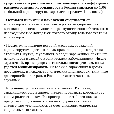
существенный рост числа госпитализаций
, а
коэффициент
распространения коронавируса
в России
снизился
до 1,06
(1 больной коронавирусом заражает в среднем 1 человека).
·
Остаются
низкими и показатели смертности
от
коронавируса, а невысокие темпы роста выздоровевших,
вызывающие скепсис многих, преимущественно объясняются
необходимостью дождаться второго отрицательного теста на
коронавирус.
·
Несмотря на наличие историй массовых заражений
коронавирусом в регионах, как правило они происходят на
стройках (Якутия, Мурманск), а среди зараженных почти нет
пенсионеров и людей с хроническими заболеваниями.
Число
заражений, приводящих к тяжелым последствиям, пока
удается минимизировать
. Истории о заражениях в домах
престарелых и психоневрологических диспансерах, типичные
для европейских стран, в России остаются частными
случаями.
·
Коронавирус локализовался в семьях
. Россияне,
заразившиеся еще в апреле, начали передавать коронавирус
своим родственникам. Распространение заболевания за
пределами родственных и тесных дружеских связей
значительно уменьшилось за счет снижения количества
социальных контактов.