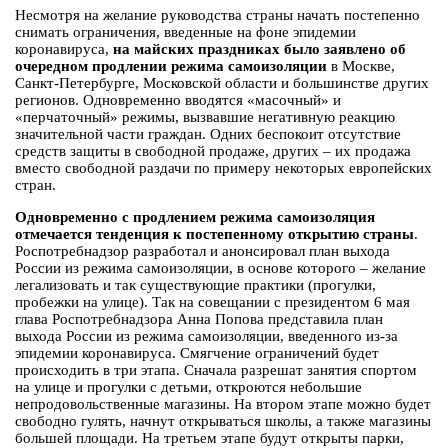
Несмотря на желание руководства страны начать постепенно
снимать ограничения, введенные на фоне эпидемии
коронавируса,
на майских праздниках было заявлено об
очередном продлении режима самоизоляции
в Москве,
Санкт-Петербурге, Московской области и большинстве других
регионов. Одновременно вводятся «масочный» и
«перчаточный» режимы, вызвавшие негативную реакцию
значительной части граждан. Одних беспокоит отсутствие
средств защиты в свободной продаже, других – их продажа
вместо свободной раздачи по примеру некоторых европейских
стран.
Одновременно с продлением режима самоизоляция
отмечается тенденция к постепенному открытию страны
.
Роспотребнадзор разработал и анонсировал план выхода
России из режима самоизоляции, в основе которого – желание
легализовать и так существующие практики (прогулки,
пробежки на улице). Так на совещании с президентом 6 мая
глава Роспотребнадзора Анна Попова представила план
выхода России из режима самоизоляции, введенного из-за
эпидемии коронавируса. Смягчение ограничений будет
происходить в три этапа. Сначала разрешат занятия спортом
на улице и прогулки с детьми, откроются небольшие
непродовольственные магазины. На втором этапе можно будет
свободно гулять, начнут открываться школы, а также магазины
большей площади. На третьем этапе будут открыты парки,