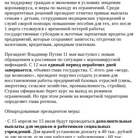
на поддержку граждан и экономики в условиях эпидемии
коронавируса, и меры по выходу из ограничений. Среди
приоритетных решений президент отметил прямые выплаты
семьям с детьми, сотрудникам медицинских учреждений и
служб скорой помощи; повышение пособия для тех, кто после
1 марта столкнулся с временной потерей работы;
государственные субсидии и льготные зарплатные кредиты для
предприятий, которые сохраняют занятость; отсрочки по
налоговым, кредитным, арендным платежам.
Президент Владимир Путин 11 мая выступил с новым
обращением к россиянам по ситуации с коронавирусной
инфекцией. С 12 мая
единый период нерабочих дней
завершается
, объявил глава государства. С этого дня «везде,
где возможно», президент поручил создать условия для
восстановления работы предприятий базовых отраслей (связь,
энергетику, сельское хозяйство, промышленность, стройки).
Страна официально берет курс на выход из режимов
ограничений. Но при этом режим на конкретной территории
определяет глава региона.
Обнародованные президентом меры:
·
С 15 апреля по 15 июля будут проводиться
дополнительные
выплаты для медиков и работников социальных
учреждений.
Для врачей установили доплату в 40 тыс. рублей
за две недели, если они работают с заболевшими - 60 тыс.