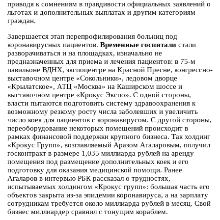
приводя к сомнениям в правдивости официальных заявлений о
льготах и дополнительных выплатах и другим категориям
граждан.
Завершается этап перепрофилирования больниц под
коронавирусных пациентов.
Временные госпитали
стали
разворачиваться и на площадках, изначально не
предназначенных для приема и лечения пациентов: в 75-м
павильоне ВДНХ, экспоцентре на Красной Пресне, конгрессно-
выставочном центре «Сокольники», ледовом дворце
«Крылатское», АТЦ «Москва» на Каширском шоссе и
выставочном центре «Крокус Экспо». С одной стороны,
власти пытаются подготовить систему здравоохранения к
возможному резкому росту числа заболевших и увеличить
число коек для пациентов с коронавирусом. С другой стороны,
переоборудование некоторых помещений происходит в
рамках финансовой поддержки крупного бизнеса. Так холдинг
«Крокус Групп», возглавляемый Аразом Агаларовым, получил
госконтракт в размере 1,035 миллиарда рублей на аренду
помещения под размещение дополнительных коек и его
подготовку для оказания медицинской помощи. Ранее
Агаларов в интервью РБК рассказал о трудностях,
испытываемых холдингом «Крокус групп»: большая часть его
объектов закрыта из-за эпидемии коронавируса, а на зарплату
сотрудникам требуется около миллиарда рублей в месяц. Свой
бизнес миллиардер сравнил с тонущим кораблем.