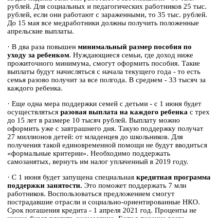
рублей. Для социальных и педагогических работников 25 тыс.
рублей, если они работают с зараженными, то 35 тыс. рублей.
До 15 мая все медработники должны получить положенные
апрельские выплаты.
·
В два раза повышен
минимальный размер пособия по
уходу за ребенком
. Нуждающиеся семьи, где доход ниже
прожиточного минимума, смогут оформить пособия. Такие
выплаты будут начисляться с начала текущего года - то есть
семья разово получит за все полгода. В среднем - 33 тысяч за
каждого ребенка.
·
Еще одна мера поддержки семей с детьми - с 1 июня будет
осуществляться
разовая выплата на каждого ребенка
с трех
до 15 лет в размере 10 тысяч рублей. Выплату можно
оформить уже с завтрашнего дня. Такую поддержку получат
27 миллионов детей: от младенцев до школьников. Для
получения такой единовременной помощи не будут вводиться
«формальные критерии». Необходимо поддержать
самозанятых, вернуть им налог уплаченный в 2019 году.
·
С 1 июня будет запущена специальная
кредитная программа
поддержки занятости.
Это поможет поддержать 7 млн
работников. Воспользоваться предложением смогут
пострадавшие отрасли и социально-ориентированные НКО.
Срок погашения кредита - 1 апреля 2021 год. Проценты не