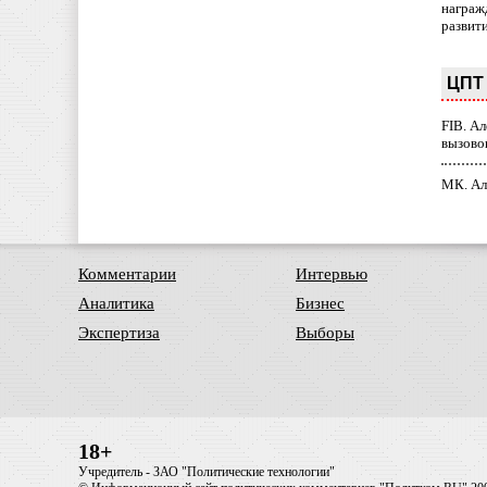
награж
развит
ЦПТ 
FIB. А
вызово
МК. Ал
Комментарии
Интервью
Аналитика
Бизнес
Экспертиза
Выборы
18+
Учредитель - ЗАО "Политические технологии"