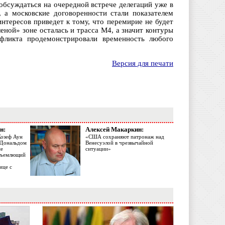
обсуждаться на очередной встрече делегаций уже в
 а московские договоренности стали показателем
нтересов приведет к тому, что перемирие не будет
еной» зоне осталась и трасса М4, а значит контуры
фликта продемонстрировали временность любого
Версия для печати
н:
Алексей Макаркин:
Жозеф Аун
«США сохраняют патронаж над
с Дональдом
Венесуэлой в чрезвычайной
ме
ситуации»
объемлющий
ице с