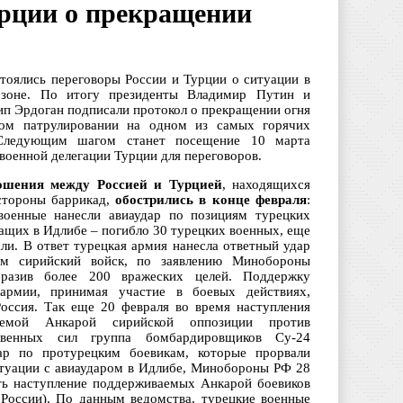
урции о прекращении
стоялись переговоры России и Турции о ситуации в
 зоне. По итогу президенты Владимир Путин и
ип Эрдоган подписали протокол о прекращении огня
ном патрулировании на одном из самых горячих
 Следующим шагом станет посещение 10 марта
военной делегации Турции для переговоров.
ошения между Россией и Турцией
, находящихся
стороны баррикад,
обострились в конце февраля
:
военные нанесли авиаудар по позициям турецких
ащих в Идлибе – погибло 30 турецких военных, еще
ли. В ответ турецкая армия нанесла ответный удар
ям сирийский войск, по заявлению Минобороны
оразив более 200 вражеских целей. Поддержку
 армии, принимая участие в боевых действиях,
Россия. Так еще 20 февраля во время наступления
аемой Анкарой сирийской оппозиции против
ственных сил группа бомбардировщиков Су-24
ар по протурецким боевикам, которые прорвали
итуации с авиаударом в Идлибе, Минобороны РФ 28
ить наступление поддерживаемых Анкарой боевиков
России). По данным ведомства, турецкие военные