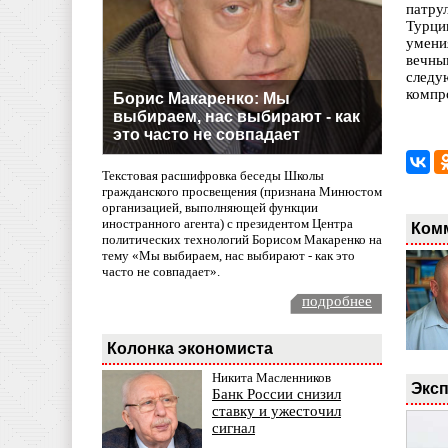
патру
Турци
умени
вечны
следу
компр
Борис Макаренко: Мы
выбираем, нас выбирают - как
это часто не совпадает
Текстовая расшифровка беседы Школы
гражданского просвещения (признана Минюстом
организацией, выполняющей функции
иностранного агента) с президентом Центра
Ком
политических технологий Борисом Макаренко на
тему «Мы выбираем, нас выбирают - как это
часто не совпадает».
подробнее
Колонка экономиста
Никита Масленников
Эксп
Банк России снизил
ставку и ужесточил
сигнал