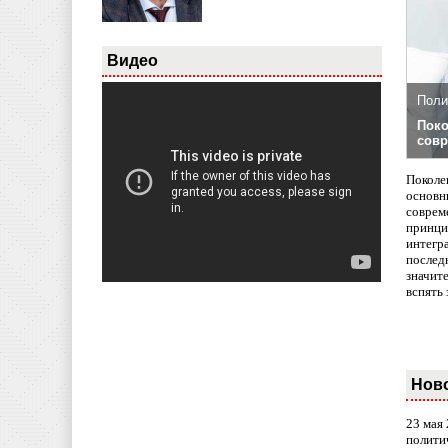
Видео
Поли
Поко
совр
Поколе
основн
совреме
принци
интегр
послед
значит
вспять 
Нов
23 мая
полити