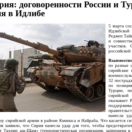
рия: договоренности России и Т
ня в Идлибе
5 марта со
Идлибской
Реджеп Тай
и совмест
участков.
российской 
Взаимоотн
по разные 
сирийские 
военнослуж
32 пострада
по позици
Турции, п
сирийской
оказывает 
поддержив
правитель
нанесла уд
ну сирийской армии в районе Кминаса и Найраба. Что касается с
ля заявило, что Сирия нанесла удар для того, чтобы предотврат
т Тахрир аш-Шам» (террористическая организация, запрещена в 