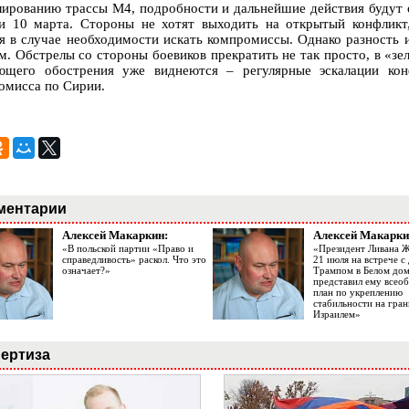
лированию трассы М4, подробности и дальнейшие действия будут 
и 10 марта. Стороны не хотят выходить на открытый конфликт,
я в случае необходимости искать компромиссы. Однако разность и
м. Обстрелы со стороны боевиков прекратить не так просто, в «зел
ющего обострения уже виднеются – регулярные эскалации кон
омисса по Сирии.
ментарии
Алексей Макаркин:
Алексей Макарки
«В польской партии «Право и
«Президент Ливана 
справедливость» раскол. Что это
21 июля на встрече 
означает?»
Трампом в Белом до
представил ему все
план по укреплению
стабильности на гран
Израилем»
ертиза