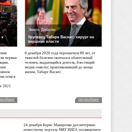
Эмиль Дабагян
 к
Уругваец Табаре Васкес: хирург на
вершине власти
ении
6 декабря 2020 года перешагнув 80 лет, от
сли первые
тяжелой болезни скончался обаятельный
кции,
человек, выдающийся деятель, блестящий
ание
медик онколог, практиковавший до конца
няном
жизни, Табаре Васкес.
ии огня в
ле 2021
дробнее
подробнее
24 декабря Борис Макаренко дал интервью
новостному порталу НИУ ВШЭ, посвященное