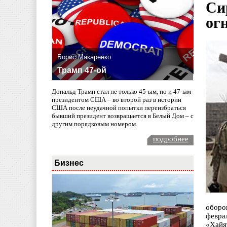
Си
ог
Борис Макаренко
Трамп 47-ой
Дональд Трамп стал не только 45-ым, но и 47-ым
президентом США – во второй раз в истории
США после неудачной попытки переизбраться
бывший президент возвращается в Белый Дом – с
другим порядковым номером.
подробнее
Бизнес
оборо
февра
«Хайя