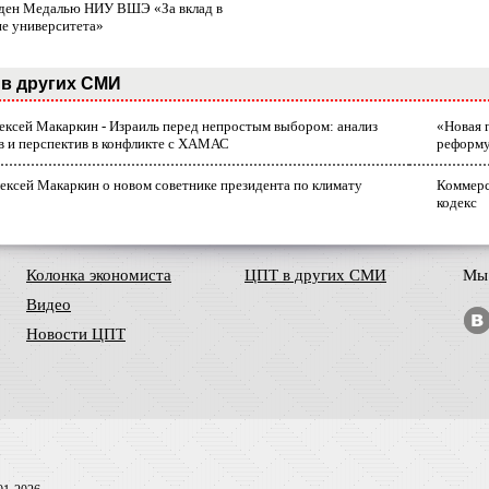
ден Медалью НИУ ВШЭ «За вклад в
ие университета»
в других СМИ
лексей Макаркин - Израиль перед непростым выбором: анализ
«Новая 
в и перспектив в конфликте с ХАМАС
реформ
ексей Макаркин о новом советнике президента по климату
Коммерс
кодекс
Колонка экономиста
ЦПТ в других СМИ
Мы 
Видео
Новости ЦПТ