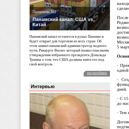
наход
сделан
Политком.RU
После
Панамский канал: США vs.
Редже
Китай
возмо
дости
Панамский канал останется в руках Панамы и
возмо
будет открыт для торговли из всех стран. Об
Москв
этом заявил панамский администратор водного
5 март
пути, Рикаурте Васкес который назвал опасными
утверждения избранного президента Дональда
Основ
Трампа о том, что США должны взять его под
свой контроль.
·
Прек
одной
подробнее
·
Соз
функц
Интервью
дней.
·
С 15
до на
·
Тем 
Догов
подтв