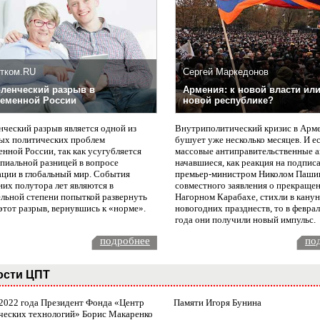
тком.RU
Сергей Маркедонов
ленческий разрыв в
Армения: к новой власти или
еменной России
новой республике?
нческий разрыв является одной из
Внутриполитический кризис в Арм
ых политических проблем
бушует уже несколько месяцев. И е
нной России, так как усугубляется
массовые антиправительственные а
пиальной разницей в вопросе
начавшиеся, как реакция на подпис
ации в глобальный мир. События
премьер-министром Николом Паши
них полутора лет являются в
совместного заявления о прекращен
ельной степени попыткой развернуть
Нагорном Карабахе, стихли в канун
этот разрыв, вернувшись к «норме».
новогодних празднеств, то в февра
года они получили новый импульс.
подробнее
по
ости ЦПТ
 2022 года Президент Фонда «Центр
Памяти Игоря Бунина
ческих технологий» Борис Макаренко