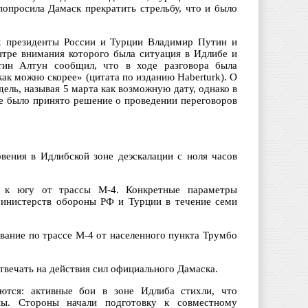
 попросила Дамаск прекратить стрельбу, что и было
х президенты России и Турции Владимир Путин и
нтре внимания которого была ситуация в Идлибе и
ттин Алтун сообщил, что в ходе разговора была
как можно скорее» (цитата по изданию Haberturk). О
ель, называя 5 марта как возможную дату, однако в
е было принято решение о проведении переговоров
вения в Идлибской зоне деэскалации с ноля часов
 к югу от трассы М-4. Конкретные параметры
министерств обороны РФ и Турции в течение семи
ование по трассе М-4 от населенного пункта Трумбо
отвечать на действия сил официального Дамаска.
аются: активные бои в зоне Идлиба стихли, что
ны. Стороны начали подготовку к совместному