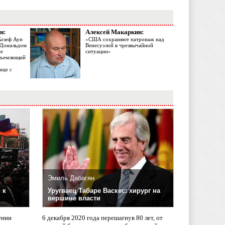
н:
Алексей Макаркин:
Жозеф Аун
«США сохраняют патронаж над
с Дональдом
Венесуэлой в чрезвычайной
ме
ситуации»
объемлющий
ице с
Эмиль Дабагян
 к
Уругваец Табаре Васкес: хирург на
вершине власти
ении
6 декабря 2020 года перешагнув 80 лет, от