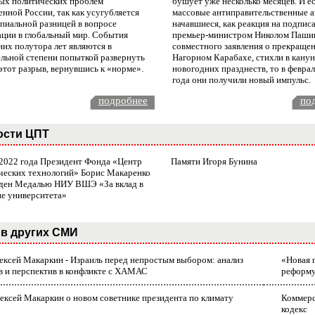
ых политических проблем
бушует уже несколько месяцев. И е
нной России, так как усугубляется
массовые антиправительственные а
пиальной разницей в вопросе
начавшиеся, как реакция на подпис
ации в глобальный мир. События
премьер-министром Николом Паши
них полутора лет являются в
совместного заявления о прекращен
ельной степени попыткой развернуть
Нагорном Карабахе, стихли в канун
этот разрыв, вернувшись к «норме».
новогодних празднеств, то в февра
года они получили новый импульс.
подробнее
по
ости ЦПТ
 2022 года Президент Фонда «Центр
Памяти Игоря Бунина
ческих технологий» Борис Макаренко
ден Медалью НИУ ВШЭ «За вклад в
ие университета»
в других СМИ
лексей Макаркин - Израиль перед непростым выбором: анализ
«Новая 
в и перспектив в конфликте с ХАМАС
реформ
ексей Макаркин о новом советнике президента по климату
Коммерс
кодекс