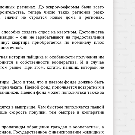
ционных регионах. До эскроу-реформы было всего
роительства, теперь число таких регионов резко
р, значит не строятся новые дома в регионах,
 способно создать спрос на квартиры. Достоинства
изации – они не зарабатывают на предоставлении
чину: квартира приобретается по номиналу плюс
 ипотечной.
итная история пайщика и особенности получения им
одится в собственности кооператива. И в случае
том рынке. При этом, кстати, пайщик, который не
тиры. Дело в том, что в паевом фонде должно быть
а привлекать. Паевой фонд пополняется возвратными
пайщиков. Паевой фонд может пополняться также за
дятся в выигрыше. Чем быстрее пополняется паевой
ыше скорость покупки, тем быстрее в кооператив
 пропаганды обращения граждан в кооперативы, а
фондов. Государственное финансирование жилищных