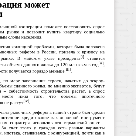
рация может
и
илищной кооперации поможет восстановить спрос
м рынке и позволит купить квартиру социально
ым слоям населения.
ения жилищной проблемы, которая была положена
ыночных реформ в России, привела к кризису на
[i]
рынке. В майском указе президента
ставится
[ii]
сти объем сданного жилья до 120 млн кв.м в год
,
[iii]
ости получается гораздо меньше
.
, по мере завершения строек, начатых до эскроу-
бъемы сданного жилья, по мнению экспертов, будут
я – себестоимость строительства растет, а спрос
месте из-за того, что объемы ипотечного
[iv]
я не растут
.
ачала рыночных реформ в нашей стране был сделан
ипотечное кредитование как основной инструмент
нах соцлагеря использовался германский опыт –
 За счет этого у граждан есть разные варианты
, ипотека, сталкиваясь с конкуренцией, почти как в