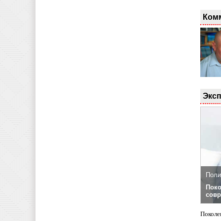
Ком
Эксп
Поли
Поко
совр
Поколе