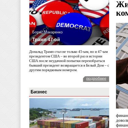
Жи
ко
Борис Макаренко
Трамп 47-ой
Дональд Трамп стал не только 45-ым, но и 47-ым
президентом США – во второй раз в истории
США после неудачной попытки переизбраться
бывший президент возвращается в Белый Дом – с
другим порядковым номером.
подробнее
Бизнес
финан
довол
финан