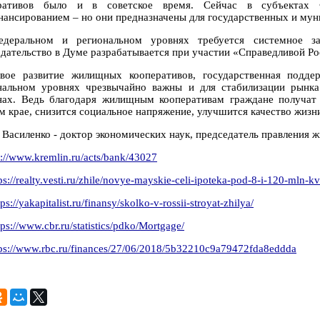
еративов было и в советское время. Сейчас в субъектах 
нансированием – но они предназначены для государственных и му
деральном и региональном уровнях требуется системное за
одательство в Думе разрабатывается при участии «Справедливой Ро
вое развитие жилищных кооперативов, государственная подд
нальном уровнях чрезвычайно важны и для стабилизации рынка
нах. Ведь благодаря жилищным кооперативам граждане получат
м крае, снизится социальное напряжение, улучшится качество жизн
 Василенко - доктор экономических наук, председатель правления 
p://www.kremlin.ru/acts/bank/43027
ps://realty.vesti.ru/zhile/novye-mayskie-celi-ipoteka-pod-8-i-120-mln-k
tps://yakapitalist.ru/finansy/skolko-v-rossii-stroyat-zhilya/
tps://www.cbr.ru/statistics/pdko/Mortgage/
tps://www.rbc.ru/finances/27/06/2018/5b32210c9a79472fda8eddda