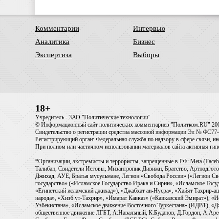
Комментарии
Интервью
Аналитика
Бизнес
Экспертиза
Выборы
18+
Учредитель - ЗАО "Политические технологии"
© Информационный сайт политических комментариев "Политком.RU" 20
Свидетельство о регистрации средства массовой информации Эл № ФС77-6
Регистрирующий орган: Федеральная служба по надзору в сфере связи, 
При полном или частичном использовании материалов сайта активная ги
*Организации, экстремисты и террористы, запрещенные в РФ: Meta (Faceb
Талибан, Свидетели Иеговы, Мизантропик Дивижн, Братство, Артподготов
Джихад, АУЕ, Братья мусульмане, Легион «Свобода России» («Легион Св
государство» («Исламское Государство Ирака и Сирии», «Исламское Го
«Египетский исламский джихад»), «Джабхат ан-Нусра», «Хайят Тахрир
народа», «Хизб ут-Тахрир», «Имарат Кавказ» («Кавказский Эмират»), «
Узбекистана», «Исламское движение Восточного Туркестана» (ИДВТ), «
общественное движение ЛГБТ, А.Навальный, К.Буданов, Д.Гордон, А.Арест