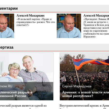
ментарии
Алексей Макаркин:
Алексей Макарки
«В польской партии «Право и
«Президент Ливана 
справедливость» раскол. Что это
21 июля на встрече 
означает?»
Трампом в Белом до
представил ему все
план по укреплению
стабильности на гран
Израилем»
ертиза
тком.RU
Сергей Маркедонов
ленческий разрыв в
Армения: к новой власти или
еменной России
новой республике?
нческий разрыв является одной из
Внутриполитический кризис в Арм