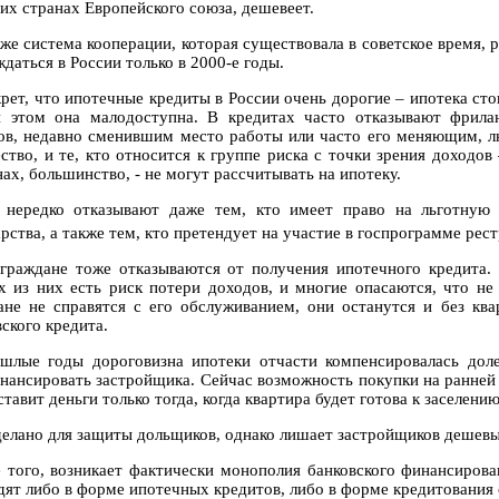
их странах Европейского союза, дешевеет.
 же система кооперации, которая существовала в советское время,
даться в России только в 2000-е годы.
крет, что ипотечные кредиты в России очень дорогие – ипотека сто
 этом она малодоступна. В кредитах часто отказывают фрила
ов, недавно сменившим место работы или часто его меняющим, л
ство, и те, кто относится к группе риска с точки зрения доходов
ах, большинство, - не могут рассчитывать на ипотеку.
 нередко отказывают даже тем, кто имеет право на льготную
арства, а также тем, кто претендует на участие в госпрограмме ре
граждане тоже отказываются от получения ипотечного кредита. 
х из них есть риск потери доходов, и многие опасаются, что не 
ане не справятся с его обслуживанием, они останутся и без ква
ского кредита.
шлые годы дороговизна ипотеки отчасти компенсировалась до
нансировать застройщика. Сейчас возможность покупки на ранней с
тавит деньги только тогда, когда квартира будет готова к заселению
делано для защиты дольщиков, однако лишает застройщиков дешевы
 того, возникает фактически монополия банковского финансирова
дят либо в форме ипотечных кредитов, либо в форме кредитования с