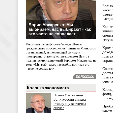
Больн
неско
увели
следо
Борис Макаренко: Мы
Как п
выбираем, нас выбирают - как
жилищ
это часто не совпадает
средс
вступ
Текстовая расшифровка беседы Школы
Кроме
гражданского просвещения (признана Минюстом
доход
организацией, выполняющей функции
плате
иностранного агента) с президентом Центра
политических технологий Борисом Макаренко на
справи
тему «Мы выбираем, нас выбирают - как это
часто не совпадает».
Сложн
доста
подробнее
плате
счет 
Колонка экономиста
Коопе
фонд,
Никита Масленников
прихо
Банк России снизил
ставку и ужесточил
Пробл
сигнал
также