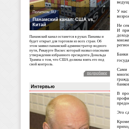
ведущ
У нас
Политком.RU
возрож
Панамский канал: США vs.
Китай
Не се
И при
доход
Панамский канал останется в руках Панамы и
множе
будет открыт для торговли из всех стран. Об
регион
этом заявил панамский администратор водного
пути, Рикаурте Васкес который назвал опасными
Банки
утверждения избранного президента Дональда
Трампа о том, что США должны взять его под
госуд
свой контроль.
Сами 
подробнее
многи
гражд
банков
Интервью
В про
профи
предос
Это с
Кроме
прихо