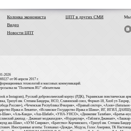
Колонка экономиста
ЦПТ в других СМИ
Мы 
Видео
Новости ЦПТ
01-2026
9227 от 06 апреля 2017 г.
информационных технологий и массовых коммуникаций.
перссылка на "Политком.RU" обязательна
ook и Instagram), Русский добровольческий корпус (РДК), Украинская повстанческая а
ка, Тризуб им. Степана Бандеры, НСО, Славянский союз, Формат-18, Хизб ут-Тахрир, 
обода России»), «Чеченская Республика Ичкерия», «Правый сектор», «Азов» (батальон
сударство Ирака и Леванта», «Исламское Государство Ирака и Шама», ИГ, ИГИЛ, ДАИШ
-аш-Шам», «Аль-Каида», «Аш-Шабаб», «УНА-УНСО», «Движение Талибан», «Братья-мус
Исламский джихад – Джамаат моджахедов», «Нурджулар», «Таблиги Джамаат», «Лашкар-
Джунд аш-Шам», «АУМ Синрике», «Братство» Корчинского, «Тризуб им. Степана Банде
ович. Иностранные агенты: Телеканал «Дождь», Медуза, Голос Америки, ТК Настоящее Вр