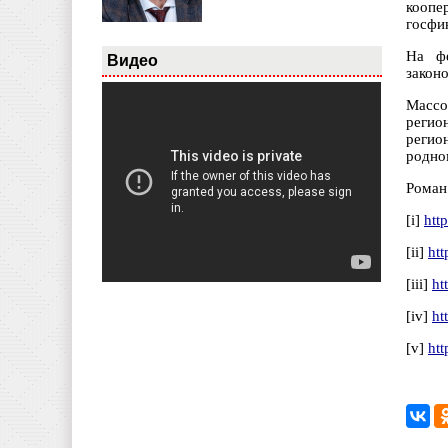
кооп
госфи
На фе
Видео
закон
Массо
регио
регио
родно
Роман
[i]
htt
[ii]
htt
[iii]
ht
[iv]
ht
[v]
ht