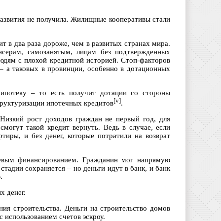
 развития не получила. Жилищные кооперативы стали
ит в два раза дороже, чем в развитых странах мира.
нсерам, самозанятым, лицам без подтвержденных
юдям с плохой кредитной историей. Стоп-факторов
 – а таковых в провинции, особенно в дотационных
 ипотеку – то есть получит дотации со стороны
[v]
структуризации ипотечных кредитов
.
Низкий рост доходов граждан не первый год, для
смогут такой кредит вернуть. Ведь в случае, если
ртиры, и без денег, которые потратили на возврат
левым финансированием. Гражданин мог напрямую
тадии сохраняется – но деньги идут в банк, и банк
.
х денег.
ния строительства. Деньги на строительство домов
 использованием счетов эскроу.