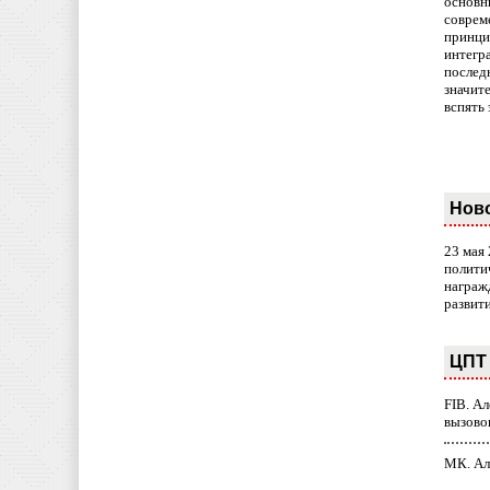
основн
совреме
принци
интегр
послед
значит
вспять 
Нов
23 мая
полити
награж
развит
ЦПТ 
FIB. А
вызово
МК. Ал