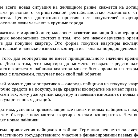
ее всего новая ситуация на жилищном рынке скажется на дота
лько регионов с отрицательной рентабельностью жилищного ст
чится. Цепочка достаточно простая: нет покупателей кварти
вательно люди уезжают в крупные города.
оказывает мировой опыт, массовое развитие жилищной кооперации
ных кооперативов состоят в том, что это некоммерческие орган
тв для покупки квартир. Это форма покупки квартиры всклад
ительный и членские взносы в кооператив – она на порядок дешевле
 того, для кооператива не имеет принципиального значение кред
а. Дело в том, что квартира до момента возврата средств нах
жного кризиса у пайщика квартира может быть продана на откры
лся с платежами, получает весь свой пай обратно.
ый момент для кооперативов – очередь пайщиков на покупку квар
точно средств на покупку, ведь кредиты кооператив не имеет прав
жами тех, кому уже купили квартиру и паевыми взносами от новых 
государственных дотаций.
ративы, успешно привлекающие все новых и новых пайщиков, нахо
 тем быстрее покупаются квартиры членам кооператива. Чем в
дят новые пайщики.
ема привлечения пайщиков в той же Германии решается за счет
 частичного государственного участия в финансировании паевых 