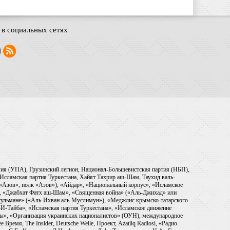
в социальных сетях
рмия (УПА), Грузинский легион, Национал-Большевистская партия (НБП),
Исламская партия Туркестана, Хайят Тахрир аш-Шам, Таухид валь-
 «Азов», полк «Азов»), «Айдар», «Национальный корпус», «Исламское
), «Джабхат Фатх аш-Шам», «Священная война» («Аль-Джихад» или
ульмане» («Аль-Ихван аль-Муслимун»), «Меджлис крымско-татарского
И-Тайба», «Исламская партия Туркестана», «Исламское движение
ры», «Организация украинских националистов» (ОУН), международное
емя, The Insider, Deutsche Welle, Проект, Azatliq Radiosi, «Радио