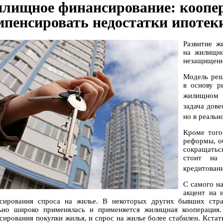
лищное финансирование: коопе
мпенсировать недостатки ипотек
Развитие ж
на жилищно
незащищенн
Модель реш
в основу р
жилищном 
задача дове
но в реальн
Кроме того
реформы, о
сокращатьс
стоит на 
кредитовани
С самого н
акцент на 
сирования спроса на жилье. В некоторых других бывших стра
ьно широко применялась и применяется жилищная кооперация.
сирования покупки жилья, и спрос на жилье более стабилен. Кстати