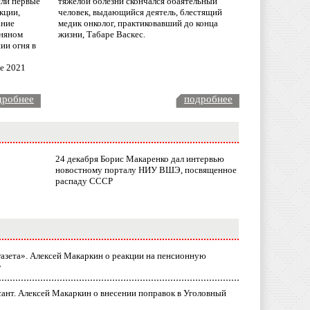
сли первые
тяжелой болезни скончался обаятельный
кции,
человек, выдающийся деятель, блестящий
ание
медик онколог, практиковавший до конца
няном
жизни, Табаре Васкес.
ии огня в
ле 2021
дробнее
подробнее
24 декабря Борис Макаренко дал интервью
новостному порталу НИУ ВШЭ, посвященное
распаду СССР
газета». Алексей Макаркин о реакции на пенсионную
у
ант. Алексей Макаркин о внесении поправок в Уголовный