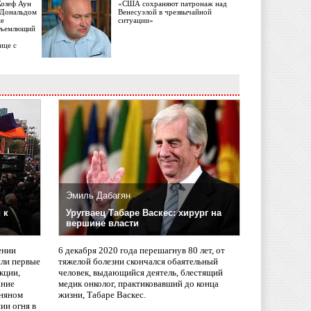
Жозеф Аун
«США сохраняют патронаж над
с Дональдом
Венесуэлой в чрезвычайной
ме
ситуации»
объемлющий
ице с
Эмиль Дабагян
 к
Уругваец Табаре Васкес: хирург на
вершине власти
ении
6 декабря 2020 года перешагнув 80 лет, от
сли первые
тяжелой болезни скончался обаятельный
кции,
человек, выдающийся деятель, блестящий
ание
медик онколог, практиковавший до конца
няном
жизни, Табаре Васкес.
ии огня в