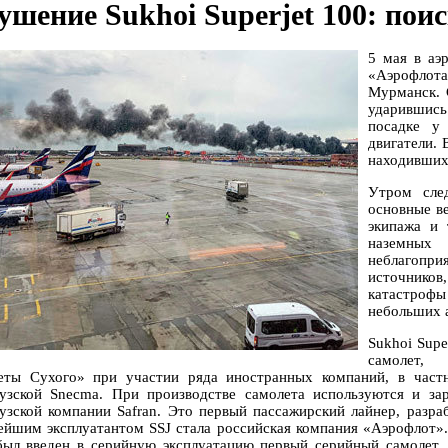
ушение Sukhoi Superjet 100: пои
5 мая в аэ
«Аэрофлота
Мурманск. 
ударившись
посадке у
двигатели. 
находившихс
Утром сле
основные в
экипажа и 
наземных 
неблагопри
источников
катастроф
небольших 
Sukhoi Sup
самолет, 
еты Сухого» при участии ряда иностранных компаний, в частн
узской Snecma. При производстве самолета используются и за
узской компании Safran. Это первый пассажирский лайнер, разр
ейшим эксплуатантом SSJ стала российская компания «Аэрофлот». 
был введен в серийную эксплуатацию первый серийный самолет. 