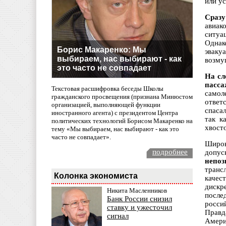
или у
Сразу
авиак
ситуа
Однак
Борис Макаренко: Мы
эваку
выбираем, нас выбирают - как
возму
это часто не совпадает
На сл
пасса
Текстовая расшифровка беседы Школы
самол
гражданского просвещения (признана Минюстом
ответ
организацией, выполняющей функции
спаса
иностранного агента) с президентом Центра
так к
политических технологий Борисом Макаренко на
хвост
тему «Мы выбираем, нас выбирают - как это
часто не совпадает».
Широк
подробнее
допу
непоз
транс
Колонка экономиста
качес
дискр
Никита Масленников
после
Банк России снизил
росси
ставку и ужесточил
Правд
сигнал
Амери