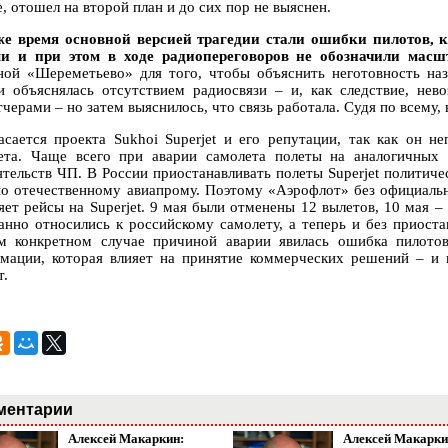
, отошел на второй план и до сих пор не выяснен.
же время основной версией трагедии стали ошибки пилотов,
и и при этом в ходе радиопереговоров не обозначили мас
ной «Шереметьево» для того, чтобы объяснить неготовность на
и объяснялась отсутствием радиосвязи – и, как следствие, нев
черами – но затем выяснилось, что связь работала. Судя по всему, 
асается проекта Sukhoi Superjet и его репутации, так как он н
ета. Чаще всего при аварии самолета полеты на аналогичных 
ятельств ЧП. В России приостанавливать полеты Superjet политич
по отечественному авиапрому. Поэтому «Аэрофлот» без официаль
яет рейсы на Superjet. 9 мая были отменены 12 вылетов, 10 мая –
анно относились к российскому самолету, а теперь и без приост
м конкретном случае причиной аварии явилась ошибка пилотов
мации, которая влияет на принятие коммерческих решений – и
т.
ментарии
Алексей Макаркин:
Алексей Макарки