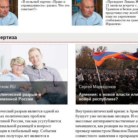
«В польской партии «Право и
«Президент Ливана 
справедливость» раскол. Что это
21 июля на встрече 
означает?»
Трампом в Белом до
представил ему все
план по укреплению
стабильности на гран
Израилем»
ертиза
тком.RU
Сергей Маркедонов
ленческий разрыв в
Армения: к новой власти или
еменной России
новой республике?
нческий разрыв является одной из
Внутриполитический кризис в Арм
ых политических проблем
бушует уже несколько месяцев. И е
нной России, так как усугубляется
массовые антиправительственные а
пиальной разницей в вопросе
начавшиеся, как реакция на подпис
ации в глобальный мир. События
премьер-министром Николом Паши
них полутора лет являются в
совместного заявления о прекращен