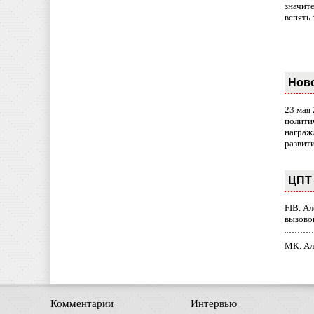
значит
вспять 
Нов
23 мая
полити
награж
развит
ЦПТ 
FIB. А
вызово
МК. Ал
Комментарии
Интервью