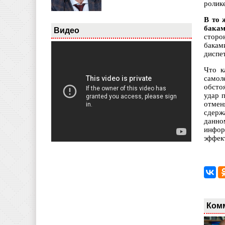
ролике
В то 
бакам
Видео
сторо
бакам
диспет
Что к
самол
обсто
удар 
отмен
сдерж
данно
инфор
эффек
Ком