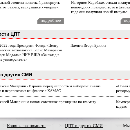
ельной степени попыткой развернуть
Нагорном Карабахе, стихли в канун
этот разрыв, вернувшись к «норме».
новогодних празднеств, то в февра
года они получили новый импульс.
подробнее
по
ости ЦПТ
 2022 года Президент Фонда «Центр
Памяти Игоря Бунина
ческих технологий» Борис Макаренко
ден Медалью НИУ ВШЭ «За вклад в
ие университета»
в других СМИ
лексей Макаркин - Израиль перед непростым выбором: анализ
«Новая 
в и перспектив в конфликте с ХАМАС
реформ
ексей Макаркин о новом советнике президента по климату
Коммерс
кодекс
Колонка экономиста
ЦПТ в других СМИ
Мы 