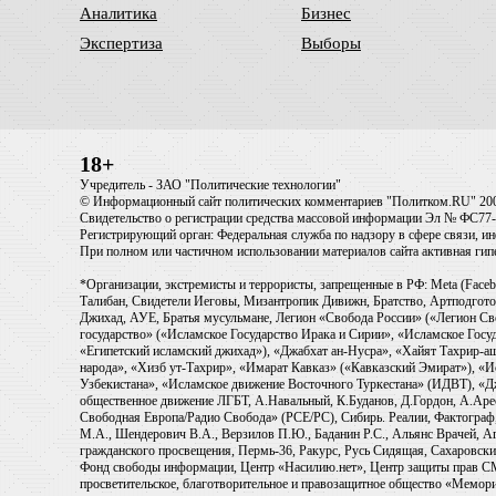
Аналитика
Бизнес
Экспертиза
Выборы
18+
Учредитель - ЗАО "Политические технологии"
© Информационный сайт политических комментариев "Политком.RU" 20
Свидетельство о регистрации средства массовой информации Эл № ФС77-6
Регистрирующий орган: Федеральная служба по надзору в сфере связи, 
При полном или частичном использовании материалов сайта активная ги
*Организации, экстремисты и террористы, запрещенные в РФ: Meta (Faceb
Талибан, Свидетели Иеговы, Мизантропик Дивижн, Братство, Артподготов
Джихад, АУЕ, Братья мусульмане, Легион «Свобода России» («Легион Св
государство» («Исламское Государство Ирака и Сирии», «Исламское Го
«Египетский исламский джихад»), «Джабхат ан-Нусра», «Хайят Тахрир
народа», «Хизб ут-Тахрир», «Имарат Кавказ» («Кавказский Эмират»), «
Узбекистана», «Исламское движение Восточного Туркестана» (ИДВТ), «
общественное движение ЛГБТ, А.Навальный, К.Буданов, Д.Гордон, А.Арест
Свободная Европа/Радио Свобода» (PCE/PC), Сибирь. Реалии, Фактограф,
М.А., Шендерович В.А., Верзилов П.Ю., Баданин Р.С., Альянс Врачей, Аг
гражданского просвещения, Пермь-36, Ракурс, Русь Сидящая, Сахаровски
Фонд свободы информации, Центр «Насилию.нет», Центр защиты прав СМИ, T
просветительское, благотворительное и правозащитное общество «Мемори