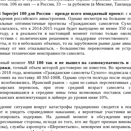
тов. 106 из них — в России, 33 — за рубежом (в Мексике, Таиланде
i Superjet 100 для России
-
прежде всего
имиджевый проект:
с н
ждения российского авиастроения. Однако несмотря на большие п
альные оптимистичные прогнозы «Гражданских самолетов Сухог
олагалось, что к 2014-2015 годам будет выпущено не менее 350 с
году, а в реальности в настоящий момент готово только окол
етствии с политическим решением о поддержке отечественного
еты, и то в небольших объемах, то на зарубежном рынке даже авиа
оньку от них отказываться, - большинство перевозчиков не уст
янные технические неисправности самолета.
анный момент
SSJ 100 так и не вышел на самоокупаемость и с
ержки
, точный объем которой достоверно не известен. Во времен
я 2018 года, компания «Гражданские самолеты Сухого» подписала
ениях на поставку 40 SSJ-100R. Однако спустя полгода после по
 возобновились. Иранский рынок – один из самых перспективных 
жирских перевозок, при этом средний возраст самолета с
лизировавшаяся в середине зимы тема возможных поставок сам
канских комплектующих в лайнере до уровня ниже 10%.
дение ситуации вокруг катастрофы традиционно сводится к по
ат и увидеть справедливое наказание, а вероятные участники 
изировать издержки. На данный момент в обсуждении вер
ересованные стороны, исходя из того, кто же будет признан винов
ова), службы аэропорта «Шереметьево», невовремя или неправиль