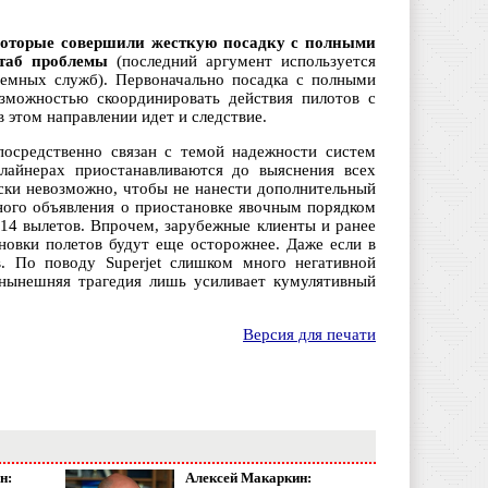
 которые совершили жесткую посадку с полными
штаб проблемы
(последний аргумент используется
земных служб). Первоначально посадка с полными
озможностью скоординировать действия пилотов с
в этом направлении идет и следствие.
епосредственно связан с темой надежности систем
лайнерах приостанавливаются до выяснения всех
ески невозможно, чтобы не нанести дополнительный
ного объявления о приостановке явочным порядком
 14 вылетов. Впрочем, зарубежные клиенты и ранее
ановки полетов будут еще осторожнее. Даже если в
. По поводу Superjet слишком много негативной
 нынешняя трагедия лишь усиливает кумулятивный
Версия для печати
н:
Алексей Макаркин: