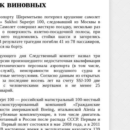
ск виновных
ропорту Шереметьево потерпел крушение самолет
» Sukhoi Superjet 100, следовавший из Москвы в
Самолет совершил жесткую посадку, несколько раз
 о поверхность взлетно-посадочной полосы, при
 него подломились стойки шасси и загорелись
В результате трагедии погибли 41 из 78 пассажиров,
я на борту.
дующего дня Следственный комитет назвал три
ерсии произошедшего: недостаточная квалификация
технического персонала аэропорта (в том числе,
служб), неисправности воздушного судна и
ятные метеоусловия. Согласно данным из открытых
, за последние восемь лет на счету SSJ-100 две
ы с человеческими жертвами и не менее 25
аварий.
erjet 100 — российский магистральный 100-местный
сконструированный компанией «Гражданские
ости американской Boeing, итальянской Alenia и
рубежные комплектующие, в том числе двигатель
аботанный в России после распада СССР. Первым и
Первый полет состоялся в мае 2008 года, а в 2011
В настоящее время в эксплуатации находятся 139