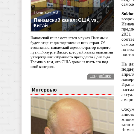
самоле
Политком.RU
Sukho
возро
Панамский канал: США vs.
Изнач
Китай
предп
2031 
Панамский канал останется в руках Панамы и
соотв
будет открыт для торговли из всех стран. Об
самол
этом заявил панамский администратор водного
потих
пути, Рикаурте Васкес который назвал опасными
посто
утверждения избранного президента Дональда
Трампа о том, что США должны взять его под
На д
свой контроль.
подд
апрел
подробнее
намер
Ирана
Интервью
пасса
актуа
амери
Обсуж
винов
миним
заинт
Чемез