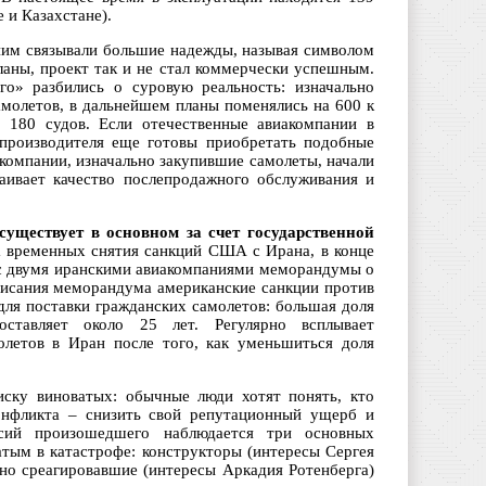
 и Казахстане).
им связывали большие надежды, называя символом
ланы, проект так и не стал коммерчески успешным.
о» разбились о суровую реальность: изначально
амолетов, в дальнейшем планы поменялись на 600 к
о 180 судов. Если отечественные авиакомпании в
 производителя еще готовы приобретать подобные
компании, изначально закупившие самолеты, начали
раивает качество послепродажного обслуживания и
уществует в основном за счет государственной
а временных снятия санкций США с Ирана, в конце
 с двумя иранскими авиакомпаниями меморандумы о
дписания меморандума американские санкции против
для поставки гражданских самолетов: большая доля
оставляет около 25 лет. Регулярно всплывает
олетов в Иран после того, как уменьшиться доля
иску виноватых: обычные люди хотят понять, кто
конфликта – снизить свой репутационный ущерб и
сий произошедшего наблюдается три основных
атым в катастрофе: конструкторы (интересы Сергея
но среагировавшие (интересы Аркадия Ротенберга)