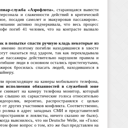
 пиар-служба «Аэрофлота»
, старающаяся вывести
персонала и слаженности действий в критической
ое, посадив самолет и эвакуировав пассажиров».
омпании активно подчеркивала, что весь процесс
офе погиб 41 человек, что на контрасте вызвало
как в попытке спасти ручную кладь некоторые из
 именно поэтому погибли находившиеся в хвосте
гут оказаться под ударом, так как перекладывала
рые пассажиры действительно нарушили правила и
погибшие люди в основном остались пристегнутыми,
жирок бросилась спасать людей, находившихся в
лайнеру.
али происходящее на камеры мобильного телефона,
ри исполнении обязанностей в служебной зоне
е снимает на камеру телефона монитор, который
ко слышно их саркастические голоса относительно
деоролик, вероятно, распространялся с целью
 от других участников конфликта. Соответственно,
и ролика в адрес западных СМИ и представителей
пространяли и лоялисты, ничего сказано не было).
гда выяснилось, что ни Deutsche Welle, ни «Голос
том фоне вопрос о том, кто же был представлен на