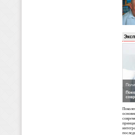
Эксп
Поли
Поко
совр
Поколе
основн
совреме
принци
интегр
послед