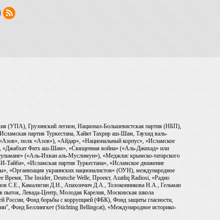
рмия (УПА), Грузинский легион, Национал-Большевистская партия (НБП),
Исламская партия Туркестана, Хайят Тахрир аш-Шам, Таухид валь-
 «Азов», полк «Азов»), «Айдар», «Национальный корпус», «Исламское
), «Джабхат Фатх аш-Шам», «Священная война» («Аль-Джихад» или
ульмане» («Аль-Ихван аль-Муслимун»), «Меджлис крымско-татарского
И-Тайба», «Исламская партия Туркестана», «Исламское движение
ры», «Организация украинских националистов» (ОУН), международное
емя, The Insider, Deutsche Welle, Проект, Azatliq Radiosi, «Радио
в С.Е., Камалягин Д.Н., Апахончич Д.А., Толоконникова Н.А., Гельман
тив пыток, Левада-Центр, Молодая Карелия, Московская школа
ей России, Фонд борьбы с коррупцией (ФБК), Фонд защиты гласности,
и", Фонд Беллингкет (Stichting Bellingcat), «Международное историко-