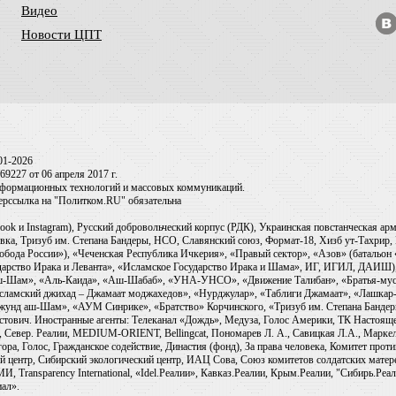
Видео
Новости ЦПТ
01-2026
9227 от 06 апреля 2017 г.
информационных технологий и массовых коммуникаций.
перссылка на "Политком.RU" обязательна
ook и Instagram), Русский добровольческий корпус (РДК), Украинская повстанческая а
ка, Тризуб им. Степана Бандеры, НСО, Славянский союз, Формат-18, Хизб ут-Тахрир, 
обода России»), «Чеченская Республика Ичкерия», «Правый сектор», «Азов» (батальон
сударство Ирака и Леванта», «Исламское Государство Ирака и Шама», ИГ, ИГИЛ, ДАИШ
-аш-Шам», «Аль-Каида», «Аш-Шабаб», «УНА-УНСО», «Движение Талибан», «Братья-мус
Исламский джихад – Джамаат моджахедов», «Нурджулар», «Таблиги Джамаат», «Лашкар-
Джунд аш-Шам», «АУМ Синрике», «Братство» Корчинского, «Тризуб им. Степана Банде
ович. Иностранные агенты: Телеканал «Дождь», Медуза, Голос Америки, ТК Настоящее Вр
 Север. Реалии, MEDIUM-ORIENT, Bellingcat, Пономарев Л. А., Савицкая Л.А., Маркело
ора, Голос, Гражданское содействие, Династия (фонд), За права человека, Комитет про
й центр, Сибирский экологический центр, ИАЦ Сова, Союз комитетов солдатских матер
ransparency International, «Idel.Реалии», Кавказ.Реалии, Крым.Реалии, "Сибирь.Реали
ал».