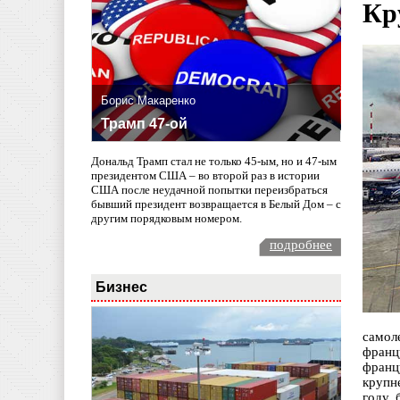
Кр
Борис Макаренко
Трамп 47-ой
Дональд Трамп стал не только 45-ым, но и 47-ым
президентом США – во второй раз в истории
США после неудачной попытки переизбраться
бывший президент возвращается в Белый Дом – с
другим порядковым номером.
подробнее
Бизнес
самол
франц
франц
крупн
году 