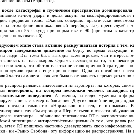
ставшие пилоты (Аэрофлот).
 после катастрофы в публичном пространстве доминировала
омпанию из-под удара и делая акцент на квалифицированности 
ции, продвигая тезис: «Экипаж совершил практически невозможн
о на этом фоне возникал явный перебор. Так, пресс-служба к
ация заняла 55 секунд при нормативе в 90 (при этом в катастр
щение пользователей).
едующем этапе стала активно раскручиваться история с тем, 
жиров задерживали движение
на борту во время эвакуации, и
ета люди. Эта тема была выгодна всем игрокам, чьи интересы мо
ственность на пассажиров. Однако, несмотря на то, что некото
ли свои вещи, это обстоятельство не стало причиной трагедии – 
ак получили травмы еще при посадке. Одна из погибших пасса
овой части самолета – так что была возможность перемещаться по 
о распространялись видеозаписи из аэропорта, на которых сним
ская
видеоролик, на котором несколько человек «находясь п
волительное поведение»
. А именно, на видео мужчина в форм
лирует запись с камер наблюдения. Других людей не видно, одна
тва посадки самолета: «Нормально он сел, с огоньком». Ви
едитировать службы аэропорта Шереметьево и отвести обсуждение
довала контригра – обвинение телеканалом RT в распространени
йской оппозиции с антироссийскими целями (о том, что ролик рас
а, затем RT пришлось частично дезавуировать свою информацию, ко
ки» ни «Радио Свобода» эту информацию не распространяли. На э