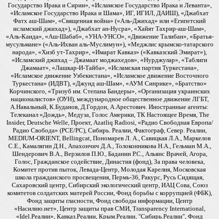
Государство Ирака и Сирии», «Исламское Государство Ирака и Леванта»,
«Исламское Государство Ирака и Шама», ИГ, ИГИЛ, ДАИШ), «Джабхат
Фатх аш-Шам», «Священная война» («Аль-Джихад» или «Египетский
исламский джихад»), «Джабхат ан-Нусра», «Хайят Тахрир-аш-Шам»,
«Аль-Каида», «Аш-Шабаб», «УНА-УНСО», «Движение Талибан», «Братья-
мусульмане» («Аль-Ихван аль-Муслимун»), «Меджлис крымско-татарского
народа», «Хизб ут-Тахрир», «Имарат Кавказ» («Кавказский Эмират»),
«Исламский джихад – Джамаат моджахедов», «Нурджулар», «Таблиги
Джамаат», «Лашкар-И-Тайба», «Исламская партия Туркестана»,
«Исламское движение Узбекистана», «Исламское движение Восточного
Туркестана» (ИДВТ), «Джунд аш-Шам», «АУМ Синрике», «Братство»
Корчинского, «Тризуб им. Степана Бандеры», «Организация украинских
националистов» (ОУН), международное общественное движение ЛГБТ,
А.Навальный, К.Буданов, Д.Гордон, А.Арестович. Иностранные агенты:
Телеканал «Дождь», Медуза, Голос Америки, ТК Настоящее Время, The
Insider, Deutsche Welle, Проект, Azatliq Radiosi, «Радио Свободная Европа/
Радио Свобода» (PCE/PC), Сибирь. Реалии, Фактограф, Север. Реалии,
MEDIUM-ORIENT, Bellingcat, Пономарев Л. А., Савицкая Л.А., Маркелов
С.Е., Камалягин Д.Н., Апахончич Д.А., Толоконникова Н.А., Гельман М.А.,
Шендерович В.А., Верзилов П.Ю., Баданин Р.С., Альянс Врачей, Агора,
Голос, Гражданское содействие, Династия (фонд), За права человека,
Комитет против пыток, Левада-Центр, Молодая Карелия, Московская
школа гражданского просвещения, Пермь-36, Ракурс, Русь Сидящая,
Сахаровский центр, Сибирский экологический центр, ИАЦ Сова, Союз
комитетов солдатских матерей России, Фонд борьбы с коррупцией (ФБК),
Фонд защиты гласности, Фонд свободы информации, Центр
«Насилию.нет», Центр защиты прав СМИ, Transparency International,
«Idel.Реалии», Кавказ.Реалии, Крым.Реалии, "Сибирь.Реалии", Фонд