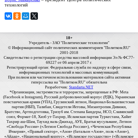
технологий
18+
Учредитель - ЗАО "Политические технологии"
© Информационный сайт политических комментариев "Политком.RU"
2001-2018
Свидетельство о регистрации средства массовой информации Эл № ФС77-
69227 от 06 апреля 2017 г.
Регистрирующий орган: Федеральная служба по надзору в сфере связи,
информационных технологий и массовых коммуникаций.
При полном или частичном использовании материалов сайта активная
гиперссылка на "Политком.RU" обязательна
Разработчик:
Standarta.NET
*Организации, экстремисты и террористы, запрещенные в РФ: Meta
(Facebook и Instagram), Русский добровольческий корпус (РДК), Украинская
повстанческая армия (УПА), Грузинский легион, Национал-Большевистская
партия (НБП), Талибан, Свидетели Иеговы, Мизантропик Дивижн,
Братство, Артподготовка, Тризуб им. Степана Бандеры, НСО, Славянский
союз, Формат-18, Хизб ут-Тахрир, Исламская партия Туркестана, Хайят
Тахрир аш-Шам, Таухид валь-Джихад, АУЕ, Братья мусульмане, Легион
«Свобода России» («Легион Свобода России»), «Чеченская Республика
Ичкерия», «Правый сектор», «Азов» (батальон «Азов», полк «Азов»),
«Айдар», «Национальный корпус», «Исламское государство» («Исламское