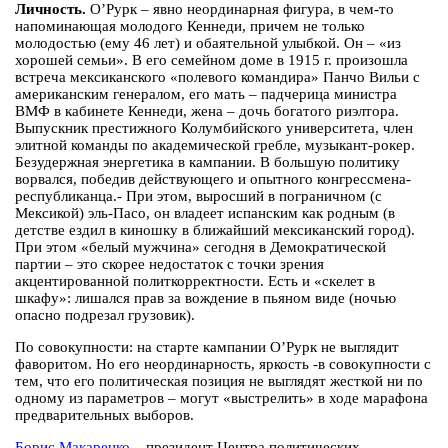
Личность.
О’Рурк – явно неординарная фигура, в чем-то
напоминающая молодого Кеннеди, причем не только
молодостью (ему 46 лет) и обаятельной улыбкой. Он – «из
хорошей семьи». В его семейном доме в 1915 г. произошла
встреча мексиканского «полевого командира» Панчо Вильи с
американским генералом, его мать – падчерица министра
ВМФ в кабинете Кеннеди, жена – дочь богатого риэлтора.
Выпускник престижного Колумбийского университета, член
элитной команды по академической гребле, музыкант-рокер.
Безудержная энергетика в кампании. В большую политику
ворвался, победив действующего и опытного конгрессмена-
республиканца.- При этом, выросший в пограничном (с
Мексикой) эль-Пасо, он владеет испанским как родным (в
детстве ездил в киношку в ближайший мексиканский город).
При этом «белый мужчина» сегодня в Демократической
партии – это скорее недостаток с точки зрения
акцентированной политкорректности. Есть и «скелет в
шкафу»: лишался прав за вождение в пьяном виде (ночью
опасно подрезал грузовик).
По совокупности: на старте кампании О’Рурк не выглядит
фаворитом. Но его неординарность, яркость -в совокупности с
тем, что его политическая позиция не выглядят жесткой ни по
одному из параметров – могут «выстрелить» в ходе марафона
предварительных выборов.
Борис Макаренко
– президент Центра политических