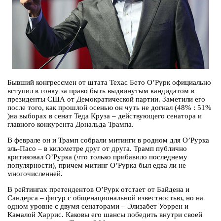
Бывший конгрессмен от штата Техас Бето О’Рурк официально
вступил в гонку за право быть выдвинутым кандидатом в
президенты США от Демократической партии. Заметили его
после того, как прошлой осенью он чуть не догнал (48% : 51%
)на выборах в сенат Теда Круза – действующего сенатора и
главного конкурента Дональда Трампа.
В феврале он и Трамп собрали митинги в родном для О’Рурка
эль-Пасо – в километре друг от друга. Трамп публично
критиковал О’Рурка (что только прибавило последнему
популярности), причем митинг О’Рурка был едва ли не
многочисленней.
В рейтингах претендентов О’Рурк отстает от Байдена и
Сандерса – фигур с общенациональной известностью, но на
одном уровне с двумя сенаторами – Элизабет Уоррен и
Камалой Харрис. Каковы его шансы победить внутри своей