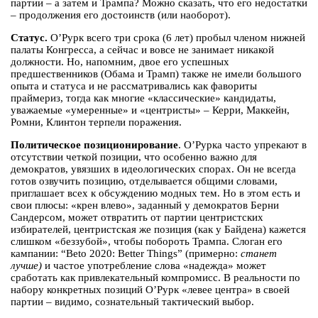
партии – а затем и Трампа? Можно сказать, что его недостатки
– продолжения его достоинств (или наоборот).
Статус.
О’Рурк всего три срока (6 лет) пробыл членом нижней
палаты Конгресса, а сейчас и вовсе не занимает никакой
должности. Но, напомним, двое его успешных
предшественников (Обама и Трамп) также не имели большого
опыта и статуса и не рассматривались как фавориты
праймериз, тогда как многие «классические» кандидаты,
уважаемые «умеренные» и «центристы» – Керри, Маккейн,
Ромни, Клинтон терпели поражения.
Политическое позиционирование
. О’Рурка часто упрекают в
отсутствии четкой позиции, что особенно важно для
демократов, увязших в идеологических спорах. Он не всегда
готов озвучить позицию, отделывается общими словами,
приглашает всех к обсуждению модных тем. Но в этом есть и
свои плюсы: «крен влево», заданный у демократов Берни
Сандерсом, может отвратить от партии центристских
избирателей, центристская же позиция (как у Байдена) кажется
слишком «беззубой», чтобы побороть Трампа. Слоган его
кампании: “Beto 2020: Better Things” (примерно:
станет
лучше)
и частое употребление слова «надежда» может
сработать как привлекательный компромисс. В реальности по
набору конкретных позиций О’Рурк «левее центра» в своей
партии – видимо, сознательный тактический выбор.