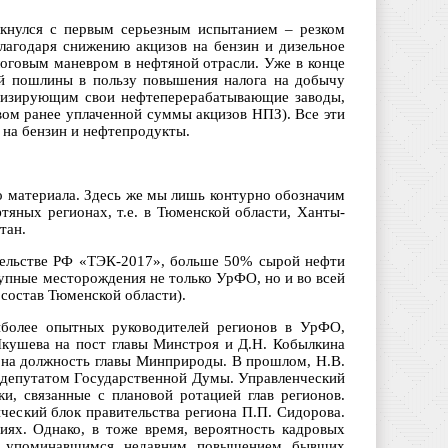
лкнулся с первым серьезным испытанием – резком
благодаря снижению акцизов на бензин и дизельное
логовым маневром в нефтяной отрасли. Уже в конце
й пошлины в пользу повышения налога на добычу
рнизирующим свои нефтеперерабатывающие заводы,
твом ранее уплаченной суммы акцизов НПЗ). Все эти
 на бензин и нефтепродукты.
о материала. Здесь же мы лишь контурно обозначим
тяных регионах, т.е. в Тюменской области, Ханты-
тан.
тельстве РФ «ТЭК-2017», больше 50% сырой нефти
упные месторождения не только УрФО, но и во всей
состав Тюменской области).
иболее опытных руководителей регионов в УрФО,
 Якушева на пост главы Минстроя и Д.Н. Кобылкина
) на должность главы Минприроды. В прошлом, Н.В.
 депутатом Государственной Думы. Управленческий
и, связанные с плановой ротацией глав регионов.
ческий блок правительства региона П.П. Сидорова.
иях. Однако, в тоже время, вероятность кадровых
же упоминавшимся недавним повышением бывших