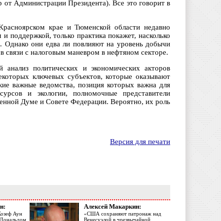
р от Администрации Президента). Все это говорит в
 Красноярском крае и Тюменской области недавно
и поддержкой, только практика покажет, насколько
. Однако они едва ли повлияют на уровень добычи
, в связи с налоговым маневром в нефтяном секторе.
 анализ политических и экономических акторов
екоторых ключевых субъектов, которые оказывают
кие важные ведомства, позиция которых важна для
сурсов и экологии, полномочные представители
енной Думе и Совете Федерации. Вероятно, их роль
Версия для печати
н:
Алексей Макаркин:
Жозеф Аун
«США сохраняют патронаж над
с Дональдом
Венесуэлой в чрезвычайной