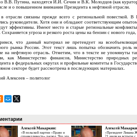
о В.В. Путина, находятся И.И. Сечин и В.К. Молодцов (как курато
исле и о повышенном внимании Президента к нефтяной отрасли.
 в отрасли связаны прежде всего с региональной повесткой. В
лись руководители. Хотя они и обладают соответствующим опытом 
удут эффективны. Имеют место и старые региональные конфликты
 Сохраняется угроза и резкого роста цены на бензин с нового года
римся, что данный материал не претендует на всеобъемлющий
ного рынка России. Этот текст лишь попытка обозначить роль н
ие на нефтяную отрасль. Отметим, что в тексте не упомянуты та
ли, как Министерство финансов, Министерство природных ре
дента в федеральных округах и профильные комитеты в Государств
тяном секторе будет рассмотрена в последующих материалах.
ий Алексеев – политолог
ментарии
Алексей Макаркин:
Алексей Макарки
«В польской партии «Право и
«Президент Ливана 
справедливость» раскол. Что это
21 июля на встрече 