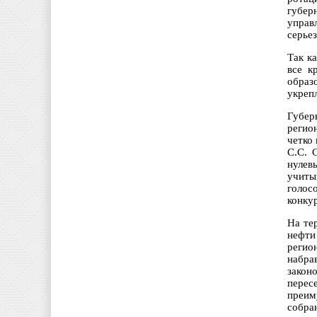
губер
управ
серье
Так к
все к
образ
укреп
Губер
регио
четко
С.С. 
нулев
учиты
голос
конку
На те
нефти
регио
набра
закон
перес
преим
собра