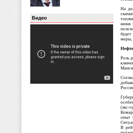
На до
скачк
Видео
топли
июня 
полез
будет
меры,
Нефтя
Роль 
ключе
Манси
Согла
добыв
Росси
Губер
особе
(экс-
Комар
опыт 
Ситуа
В рей
ротац