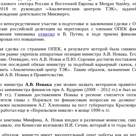
газового сектора России и Восточной Европы в Morgan Stanley, ч
2018 гг. руководил «Аналитическим центром ТЭК», задаче
вождение деятельности Минэнерго.
л непосредственное участие в подготовке и заключении сделки с 
таве российской делегации на переговорах с членами ОПЕК фа
жения чиновника
отметил
и В. Путин, в ходе приема финалис
ировав его повышение.
ая сделка со странами ОПЕК, в результате которой была снижен
ом рынке укрепила аппаратные позиции министра А.В. Новака. Его 
ние. Очевидно, что А.В. Новак и П.Ю. Сорокин достигли поставлен
том последний обязан министру за подобный карьерный скачок, п
авить «Аналитический центр ТЭК». Таким образом, назначение С
ий А.В. Новака в Правительстве.
о министра
А.В. Новака
уже можно назвать ветераном правител
ал замминистра финансов при А. Кудрине (2008 – 2012 гг.) и был з
8 гг.). Главным достижением Новака в регионе считается опт
тителя главы г. Норильск по финансовым вопросам на должност
овлен назначением А.Г. Хлопонина на пост губернатора Краснояр
работал еще в «Норильском никеле» в конце 1990-х гг.
и замглавы Минфина, А. Новак входил в различные комиссии, свя
равило, эти Комиссии возглавлял И.И. Сечин, который в те годы бы
 образом, министр имеет внушительный опыт работы как на рег