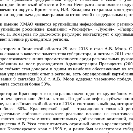
наторов Тюменской области и Ямало-Ненецкого автономного округ
ляемости округа. Кроме того, Н.В. Комарова сохранила конструк
зным подспорьем для выстраивания отношений с федеральным цен
ак именно ХМАО является крупнейшим нефедобывающим регионом 
рупнейшие российские компании: «Роснефть», «Лукойл», «Газпр
ом, Н. Комарова по должности регулярно контактирует с крупным
ляет влияние руководителя региона.
натором в Тюменской области 29 мая 2018 г. стал А.В. Моор. С
на сначала в качестве заместителя губернатора, а потом в 2011 ст
 прослеживается линия преемственности среди региональных руково
Собянина на пост руководителя Администрации Президента (2005
ые субъект стал донором и одним из наиболее обеспеченных во вс
вая управленческий опыт в регионе, есть определенный карт-блан
ования 9 сентября 2018 г. А.В. Моор одержал уверенную победу
рента составил более 50%.
рритории Красноярского края расположено одно из крупнейших ме
 в нем превышают 260 млн. тонн. По добычи нефти, субъект один
не, как и в Тюменской области в 2018 г. состоялись выборы, котор
в более 60%. Красноярский край – традиционно сложный реги
одательное собрание оказывает реальное влияние на политиче
екаются интересы многих влиятельных добывающих компаний, та
ущества А.В. Усса стоит отметить огромный опыт в красноярской
ния Красноярского края с 1998 г., а ранее был заместителем губ