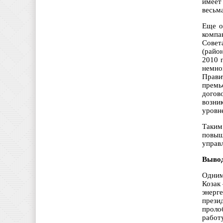
имеет
весьм
Еще о
компа
Совет
(райо
2010 
немно
Прави
премь
догов
возни
уровн
Таким
повыш
управ
Выво
Одним
Козак
энерг
прези
проло
работ