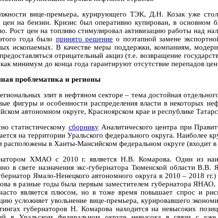
лжности вице-премьера, курирующего ТЭК, Д.Н. Козак уже сто
е цен на бензин. Кризис был оперативно купирован, в основном 
во. Рост цен на топливо стимулировал активизацию работы над на
этого года было
принято решение
о поэтапной замене экспортно
ных ископаемых. В качестве меры поддержки, компаниям, моде
 предоставляться отрицательный акциз (т.е. возвращение государс
 как минимум до конца года гарантируют отсутствие перепадов цен
ная проблематика и регионы
региональных элит в нефтяном секторе – тема достойная отдельног
вые фигуры и особенности распределения власти в некоторых неф
йском автономном округе, Красноярском крае и республике Татарс
сно статистическому
сборнику
Аналитического центра при Прави
ается на территории Уральского федерального округа. Наиболее кр
и расположены в Ханты-Мансийском федеральном округе (входит в 
натором ХМАО с 2010 г. является Н.В. Комарова. Один из на
нно в свете назначения экс-губернатора Тюменской области В.В.
губернатор Ямало-Ненецкого автономного округа в 2010 – 2018 гг.
ова в разные годы была первым заместителем губернатора ЯНАО,
часто является плюсом, но в тоже время повышает спрос и риск
цию усложняет увольнение вице-премьера, курировавшего экономи
тингах губернаторов Н. Комарова находится на невысоких позиц
ий в Уральском федеральном округе невысока в связи с у