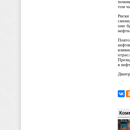
помим
том ч
Риски
смени
они б
нефти.
Повто
нефтя
влиян
отрас
Прези
в неф
Дмитр
Ком