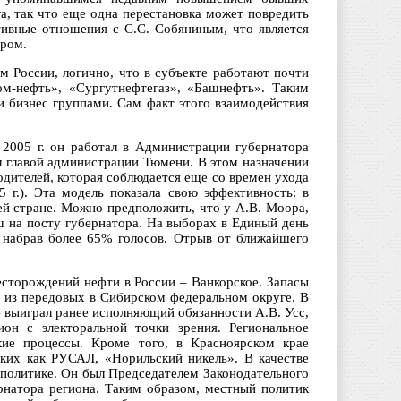
а, так что еще одна перестановка может повредить
тивные отношения с С.С. Собяниным, что является
тром.
России, логично, что в субъекте работают почти
ом-нефть», «Сургутнефтегаз», «Башнефть». Таким
и бизнес группами. Сам факт этого взаимодействия
 2005 г. он работал в Администрации губернатора
ал главой администрации Тюмени. В этом назначении
дителей, которая соблюдается еще со времен ухода
 г.). Эта модель показала свою эффективность: в
ей стране. Можно предположить, что у А.В. Моора,
ш на посту губернатора. На выборах в Единый день
, набрав более 65% голосов. Отрыв от ближайшего
сторождений нефти в России – Ванкорское. Запасы
 из передовых в Сибирском федеральном округе. В
ые выиграл ранее исполняющий обязанности А.В. Усс,
он с электоральной точки зрения. Региональное
ские процессы. Кроме того, в Красноярском крае
ких как РУСАЛ, «Норильский никель». В качестве
 политике. Он был Председателем Законодательного
ернатора региона. Таким образом, местный политик