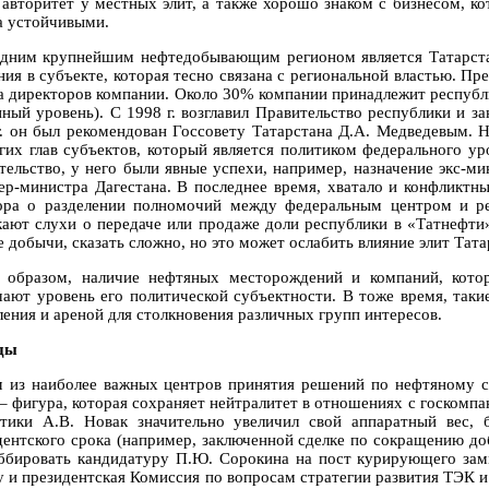
 авторитет у местных элит, а также хорошо знаком с бизнесом, ко
а устойчивыми.
дним крупнейшим нефтедобывающим регионом является Татарста
ния в субъекте, которая тесно связана с региональной властью. Пр
а директоров компании. Около 30% компании принадлежит республик
нный уровень). С 1998 г. возглавил Правительство республики и за
г. он был рекомендован Госсовету Татарстана Д.А. Медведевым. 
гих глав субъектов, который является политиком федерального ур
тельство, у него были явные успехи, например, назначение экс-ми
ер-министра Дагестана. В последнее время, хватало и конфликтны
ора о разделении полномочий между федеральным центром и ре
кают слухи о передаче или продаже доли республики в «Татнефти
е добычи, сказать сложно, но это может ослабить влияние элит Тат
 образом, наличие нефтяных месторождений и компаний, котор
ают уровень его политической субъектности. В тоже время, таки
ления и ареной для столкновения различных групп интересов.
ды
 из наиболее важных центров принятия решений по нефтяному се
 – фигура, которая сохраняет нейтралитет в отношениях с госкомп
етики А.В. Новак значительно увеличил свой аппаратный вес,
дентского срока (например, заключенной сделке по сокращению д
ббировать кандидатуру П.Ю. Сорокина на пост курирующего зам
у и президентская Комиссия по вопросам стратегии развития ТЭК и 