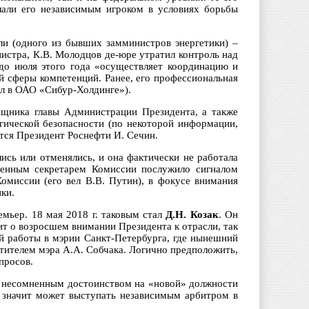
елали его независимым игроком в условиях борьбы
ли (одного из бывших замминистров энергетики) –
истра, К.В. Молодцов де-юре утратил контроль над
до июля этого года «осуществляет координацию и
й сферы компетенций. Ранее, его профессиональная
тал в ОАО «Сибур-Холдинге»).
щника главы Администрации Президента, а также
гической безопасности (по некоторой информации,
тся Президент Роснефти И. Сечин.
ись или отменялись, и она фактически не работала
твенным секретарем Комиссии послужило сигналом
омиссии (его вел В.В. Путин), в фокусе внимания
ки.
мьер. 18 мая 2018 г. таковым стал
Д.Н. Козак
. Он
ит о возросшем внимании Президента к отрасли, так
й работы в мэрии Санкт-Петербурга, где нынешний
стителем мэра А.А. Собчака. Логично предположить,
просов.
го несомненным достоинством на «новой» должности
а значит может выступать независимым арбитром в