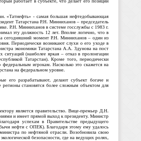
торый работает в субъекте, что делает его позиции
н. «Татнефть» - самая большая нефтедобывающая
езидент Татарстана Р.Н. Минниханов – председатель
е. Р.Н. Минниханов в системе госслужбы с 1983 г.
нимал эту должность 12 лет. Вполне логично, что в
На сегодняшний момент Р.Н. Минниханов – один из
овня. Периодически возникают слухи о его уходе в
нистра экономики Татарстана А.А. Здунова на пост
х ситуаций (наиболее яркая – отказ в пролонгации
спубликой Татарстан). Кроме того, периодически
» федеральным игрокам. Насколько это скажется на
арстана на федеральном уровне.
ые его разрабатывают, делают субъект богаче и
е регионы становятся более сложным объектом для
ктору является правительство. Вице-премьер Д.Н.
аниями и имеет прямой выход к президенту. Министр
 благодаря успехам в Правительстве предыдущего
обычи нефти с ОПЕК). Благодаря этому ему удалось
министра по нефтяной отрасли. Возобновила свою
экологической безопасности, где на ведущих ролях,