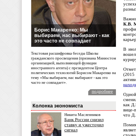
успех
разны
Важно
К.В. 
профи
Борис Макаренко: Мы
контр
выбираем, нас выбирают - как
карье
это часто не совпадает
В июл
Текстовая расшифровка беседы Школы
вошел
гражданского просвещения (признана Минюстом
курир
организацией, выполняющей функции
иностранного агента) с президентом Центра
Отмет
политических технологий Борисом Макаренко на
(2015
тему «Мы выбираем, нас выбирают - как это
актив
часто не совпадает».
наход
подробнее
Одной
смени
как Д
Колонка экономиста
вице-
Никита Масленников
что Д
Банк России снизил
Помим
ставку и ужесточил
являе
сигнал
столк