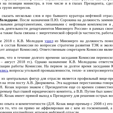
и на позиции министра, в том числе и в глазах Президента, сд
х групп интересов.
 сказать несколько слов и про бывшего куратора нефтяной отрас
Молодцове
. После назначения П.Ю. Сорокина на должность заммин
льными департаментами, связанными с нефтяным комплексом и 
оль деятельности департаментов Минэнерго России» в рамках свое
ра также была связана с энергетической сферой (в частности, рабо
е 2018 г. К.В. Молодцов
ушел
из Минэнерго на должность помо
 в состав Комиссии по вопросам стратегии развития ТЭК и эколо
ует аппарат Комиссии). Ответственным секретарем Комиссии являе
им, что в течение долгого времени заседания Комиссии переносил
 – август 2018 гг.). Однако назначение К.В. Молодцова ответс
изации работы Комиссии. На первом за долгое время заседании К
ились
вопросы угольной промышленности, тепло- и электроэнергети
 из центральных фигур для отрасли является профильный вице-пре
л на этом посту А.В. Дворковича. Эта кадровая перестановка говор
.Н. Козак хорошо знаком с Президентом еще со времен совместно
премьер был главой юридического комитета, а В.В. Путин был заме
.Н. Козак имеет прямой выход к Президенту для решения острых во
о опыта и компетентности (Д.Н. Козак вице-премьер с 2008 г.) е
тся то, что он прямо не аффилирован ни с кем из госкомпаний, 
новении крупнейших игроков нефтяной отрасли.