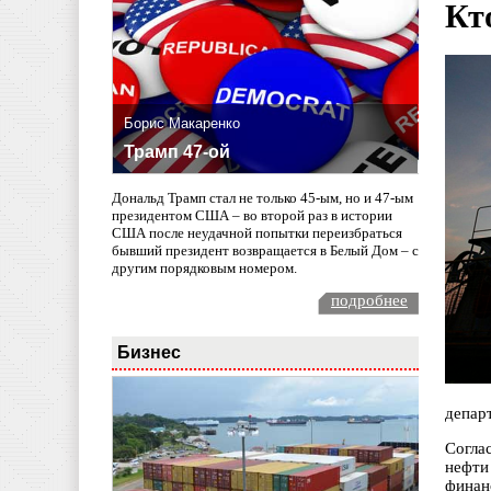
Кт
Борис Макаренко
Трамп 47-ой
Дональд Трамп стал не только 45-ым, но и 47-ым
президентом США – во второй раз в истории
США после неудачной попытки переизбраться
бывший президент возвращается в Белый Дом – с
другим порядковым номером.
подробнее
Бизнес
депар
Согла
нефти
финан