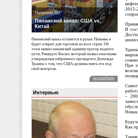
нефте
2015-
Политком.RU
сопро
Панамский канал: США vs.
Приня
Китай
В сос
Дости
Панамский канал останется в руках Панамы и
анонс
будет открыт для торговли из всех стран. Об
этом заявил панамский администратор водного
Удачн
пути, Рикаурте Васкес который назвал опасными
миров
утверждения избранного президента Дональда
сомне
Трампа о том, что США должны взять его под
При э
свой контроль.
возгл
позиц
подробнее
Самог
работ
Интервью
– 200
замес
обусл
Новак 
Будуч
Как п
Таким