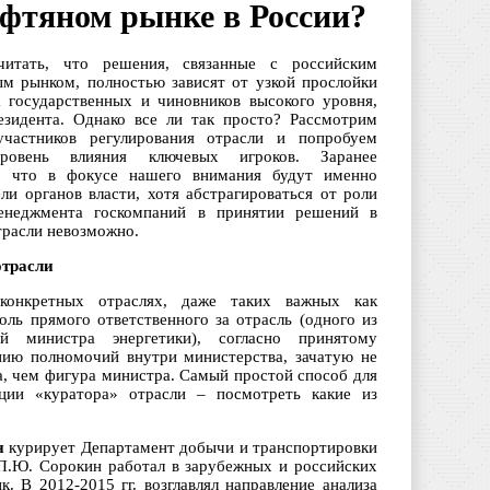
ефтяном рынке в России?
читать, что решения, связанные с российским
ым рынком, полностью зависят от узкой прослойки
а государственных и чиновников высокого уровня,
езидента. Однако все ли так просто? Рассмотрим
участников регулирования отрасли и попробуем
ровень влияния ключевых игроков. Заранее
я, что в фокусе нашего внимания будут именно
ли органов власти, хотя абстрагироваться от роли
енеджмента госкомпаний в принятии решений в
трасли невозможно.
отрасли
конкретных отраслях, даже таких важных как
оль прямого ответственного за отрасль (одного из
лей министра энергетики), согласно принятому
нию полномочий внутри министерства, зачатую не
а, чем фигура министра. Самый простой способ для
ции «куратора» отрасли – посмотреть какие из
н
курирует Департамент добычи и транспортировки
 П.Ю. Сорокин работал в зарубежных и российских
к. В 2012-2015 гг. возглавлял направление анализа