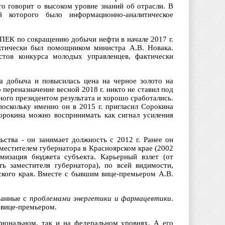
то говорит о высоком уровне знаний об отрасли. В
й которого было информационно-аналитическое
ОПЕК по сокращению добычи нефти в начале 2017 г.
ктически был помощником министра А.В. Новака.
тов конкурса молодых управленцев, фактически
а добыча и повысилась цена на черное золото на
переназначение весной 2018 г. никто не ставил под
ного президентом результата и хорошо сработались.
оскольку именно он в 2015 г. пригласил Сорокина
орокина можно воспринимать как сигнал усиления
ьства - он занимает должность с 2012 г. Ранее он
аместителем губернатора в Красноярском крае (2002
имизация бюджета субъекта. Карьерный взлет (от
ь заместителя губернатора), по всей видимости,
ского края. Вместе с бывшим вице-премьером А.В.
занные с
проблемами энергетики и фармацевтики
.
л вице-премьером.
иональном, так и на федеральном уровнях. А его