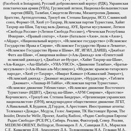
(Facebook и Instagram), Русский добровольческий корпус (РДК), Украинская
повстанческая армия (УПА), Грузинский легион, Национал-Большевистская
партия (НБП), Талибан, Свидетели Иеговы, Мизантропик Дивижн,
Братство, Артподготовка, Тризуб им. Степана Бандеры, НСО, Славянский
союз, Формат-18, Хизб ут-Тахрир, Исламская партия Туркестана, Хайят
Тахрир аш-Шам, Таухид валь-Джихад, АУЕ, Братья мусульмане, Легион
«Свобода России» («Легион Свобода России»), «Чеченская Республика
Ичкерия», «Правый сектор», «Азов» (батальон «Азов», полк «Азов»),
«Айдар», «Национальный корпус», «Исламское государство» («Исламское
Государство Ирака и Сирии», «Исламское Государство Ирака и Леванта»,
«Исламское Государство Ирака и Шама», ИГ, ИГИЛ, ДАИШ), «Джабхат
Фатх аш-Шам», «Священная война» («Аль-Джихад» или «Египетский
исламский джихад»), «Джабхат ан-Нусра», «Хайят Тахрир-аш-Шам»,
«Аль-Каида», «Аш-Шабаб», «УНА-УНСО», «Движение Талибан», «Братья-
мусульмане» («Аль-Ихван аль-Муслимун»), «Меджлис крымско-татарского
народа», «Хизб ут-Тахрир», «Имарат Кавказ» («Кавказский Эмират»),
«Исламский джихад – Джамаат моджахедов», «Нурджулар», «Таблиги
Джамаат», «Лашкар-И-Тайба», «Исламская партия Туркестана»,
«Исламское движение Узбекистана», «Исламское движение Восточного
Туркестана» (ИДВТ), «Джунд аш-Шам», «АУМ Синрике», «Братство»
Корчинского, «Тризуб им. Степана Бандеры», «Организация украинских
националистов» (ОУН), международное общественное движение ЛГБТ,
А.Навальный, К.Буданов, Д.Гордон, А.Арестович. Иностранные агенты:
Телеканал «Дождь», Медуза, Голос Америки, ТК Настоящее Время, The
Insider, Deutsche Welle, Проект, Azatliq Radiosi, «Радио Свободная Европа/
Радио Свобода» (PCE/PC), Сибирь. Реалии, Фактограф, Север. Реалии,
MEDIUM-ORIENT, Bellingcat, Пономарев Л. А., Савицкая Л.А., Маркелов
С.Е., Камалягин Д.Н., Апахончич Д.А., Толоконникова Н.А., Гельман М.А.,