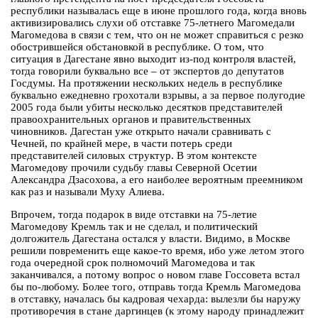
республики называлась еще в июне прошлого года, когда вновь
активизировались слухи об отставке 75-летнего Магомедали
Магомедова в связи с тем, что он не может справиться с резко
обострившейся обстановкой в республике. О том, что
ситуация в Дагестане явно выходит из-под контроля властей,
тогда говорили буквально все – от экспертов до депутатов
Госдумы. На протяжении нескольких недель в республике
буквально ежедневно грохотали взрывы, а за первое полугодие
2005 года были убиты несколько десятков представителей
правоохранительных органов и правительственных
чиновников. Дагестан уже открыто начали сравнивать с
Чечней, по крайней мере, в части потерь среди
представителей силовых структур. В этом контексте
Магомедову прочили судьбу главы Северной Осетии
Александра Дзасохова, а его наиболее вероятным преемником
как раз и называли Муху Алиева.
Впрочем, тогда подарок в виде отставки на 75-летие
Магомедову Кремль так и не сделал, и политический
долгожитель Дагестана остался у власти. Видимо, в Москве
решили повременить еще какое-то время, ибо уже летом этого
года очередной срок полномочий Магомедова и так
заканчивался, а потому вопрос о новом главе Госсовета встал
бы по-любому. Более того, отправь тогда Кремль Магомедова
в отставку, началась бы кадровая чехарда: вылезли бы наружу
противоречия в стане даргинцев (к этому народу принадлежит