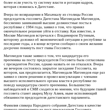
более если учесть ту систему власти и ротации кадров,
которая сложилась в Дагестане.
Вчера по возвращении в Махачкалу из столицы России
председатель госсовета Дагестана Магомедали Магомедов,
бессменно занимавший высшие должностные посты в
республике с 1984 года, заявил о том, что принял
окончательное решение уйти в отставку. Как известно, в
Москве Магомедов встречался с Владимиром Путиным,
которому доложил об экономической ситуации в республике за
последние годы, а в конце встречи сообщил о своем желании
досрочно покинуть пост главы Госсовета.
Магомедов также заявил о том, что кандидатура его
преемника на посту председателя Госсовета была согласована
с президентом России, однако назвать ее он отказался. Вчера
же вечером состоялось закрытое заседание Госсовета, на
котором, как предполагается, Магомедали Магомедов еще раз
заявил о своем решении и провел консультации с членами
высшего исполнительного органа власти в республике по
поводу кандидатуры своего преемника. Большинство
наблюдателей и СМИ сходится во мнении, что будущим главой
госсовета станет аварец Муху Алиев, ныне исполняющий
обязанности председателя дагестанского парламента.
Фамилия спикера Народного собрания Дагестана в качестве
главного претендента на пост председателя Госсовета