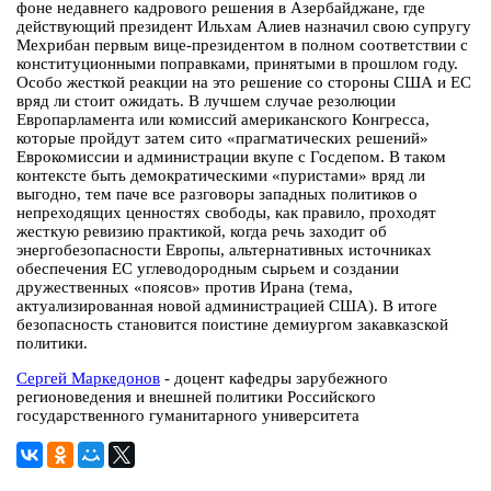
фоне недавнего кадрового решения в Азербайджане, где
действующий президент Ильхам Алиев назначил свою супругу
Мехрибан первым вице-президентом в полном соответствии с
конституционными поправками, принятыми в прошлом году.
Особо жесткой реакции на это решение со стороны США и ЕС
вряд ли стоит ожидать. В лучшем случае резолюции
Европарламента или комиссий американского Конгресса,
которые пройдут затем сито «прагматических решений»
Еврокомиссии и администрации вкупе с Госдепом. В таком
контексте быть демократическими «пуристами» вряд ли
выгодно, тем паче все разговоры западных политиков о
непреходящих ценностях свободы, как правило, проходят
жесткую ревизию практикой, когда речь заходит об
энергобезопасности Европы, альтернативных источниках
обеспечения ЕС углеводородным сырьем и создании
дружественных «поясов» против Ирана (тема,
актуализированная новой администрацией США). В итоге
безопасность становится поистине демиургом закавказской
политики.
Сергей Маркедонов
- доцент кафедры зарубежного
регионоведения и внешней политики Российского
государственного гуманитарного университета