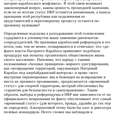
нагорно-карабахского конфликта». В этой связи возникает
закономерный вопрос, какова ценность прошедшей кампании,
если по ее итогам статус НКР останется неизменным, а шансы
признания этой республики или подключения ее
представителей к переговорному процессу остаются по-
прежнему нулевыми?
Определенная подсказка к разгадыванию этой головоломки
содержится в упомянутом выше заявлении дипломатов-
сопредседателей. Не признавая карабахский референдум и его
итоги, они, тем не менее, оговариваются и отмечают, что «де-
факто власти Нагорного Карабаха применяют подобную
процедуру как попытку организовать общественную жизнь
своего населения». Напомню, что наряду с такими
положениями «базовых принципов» мирного урегулирования,
как «возвращение территорий, окружающих Нагорный
Карабах под азербайджанский контроль» и право «всех
внутренне перемещенных лиц и беженцев на возвращение в
места их прежнего проживания», предполагается «временный
статус» для спорной территории, который обеспечивал бы
«гарантии для безопасности и самоуправление». Таким
образом, выборы и референдумы в НКР вне зависимости от их
официального непризнания по факту обеспечивают этот самый
«временный статус» (для которого, правда, дэдлайн до сих пор
не определен). Альтернативой этому были бы хаос и диктатура
полевых командиров. Нечто схожее мы наблюдали в