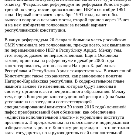
отметку. Февральский референдум по реформам Конституции
третий по счету после провозглашения НКР в сентябре 1991
года. Первый состоялся в декабре 1991 года, на него был
вынесен вопрос о независимости, второй прошел через 15 лет
и на нем избиратели голосовали за первый вариант
республиканской конституции.
В канун референдума 20 февраля большая часть российских
СМИ упоминала это голосование, прежде всего, как кампанию
по переименованию НКР в Республику Арцах. Между тем,
этот вопрос далеко не первостепенный. Еще в Основном
законе, принятом на референдуме в декабре 2006 года
констатировалось, что «названия Нагорно-Карабахская
Республика и Республика Арцах тождественны». В измененной
Конституции также сохраняется, как равноценное понятие
Нагорно-Карабахская республика. В содержательном плане
намного важнее те изменения, которые будут внесены в
систему органов власти непризнанного образования. Между
тем, еще в Концепции конституционной реформы (она была
утверждена на заседании соответствующей
специализированной комиссии 30 июля 2016 года) основной
пафос преобразований был обозначен, как обеспечение
«единства исполнительной власти» и укрепление института
президента. В предложенном на голосование и поддержанном
избирателями варианте Конституции президент - это не только
глава государства, но и руководитель всей исполнительной