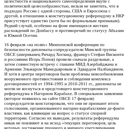
целостности и национального самоопределения вкупе с
политической целесообразностью, нельзя не заметить, что в
подходах России с одной стороны, США и Евросоюза с
другой, в отношении к конституционному референдуму в НКР
присутствует единство (хотя бы по формальным признакам).
Редкий случай, особенно на фоне имеющихся жестких
расхождений по Донбассу и противоречий по статусу Абхазии
и Южной Осетии.
16 февраля «на полях» Мюнхенской конференции по
безопасности дипломаты-сопредседатели Минской группы
ОБСЕ (американец Ричард Хогланд, француз Стефан Висконти
и россиянин Игорь Попов) провели сначала раздельные, а
затем совместную встречу с главами МИД Азербайджана и
Армении Эльмаром Мамедьяровым и Эдвардом Налбандяном.
И хотя в центре переговоров были проблемы невозобновления
вооруженного противостояния и соблюдения комплекса
договоренностей от 1994-1995 и 2010-2011 гг., дипломаты не
могли не коснуться и предстоящего конституционного
референдума в Нагорном Карабахе. В специальном заявлении
(которое появилось на сайте ОБСЕ 17 февраля)
сопредседатели констатировали, что они не признают итоги
голосования, организованного нагорно-карабахскими де-факто
властями, как влияющие на вопрос о статусе спорной
территории. Согласно их выводам, результаты референдума
никак не повлияют и на исход «текущих переговоров, цель
которых достижение прочного и мирного урегулирования