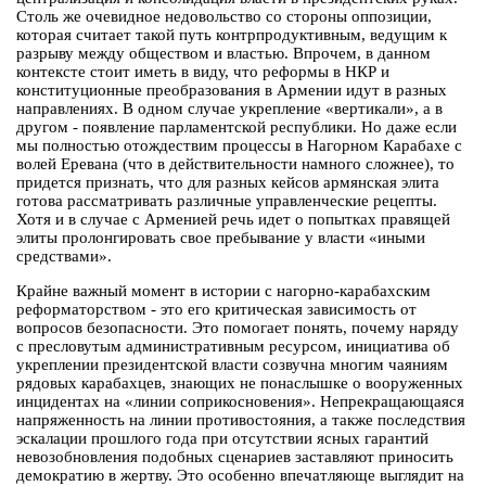
Столь же очевидное недовольство со стороны оппозиции,
которая считает такой путь контрпродуктивным, ведущим к
разрыву между обществом и властью. Впрочем, в данном
контексте стоит иметь в виду, что реформы в НКР и
конституционные преобразования в Армении идут в разных
направлениях. В одном случае укрепление «вертикали», а в
другом - появление парламентской республики. Но даже если
мы полностью отождествим процессы в Нагорном Карабахе с
волей Еревана (что в действительности намного сложнее), то
придется признать, что для разных кейсов армянская элита
готова рассматривать различные управленческие рецепты.
Хотя и в случае с Арменией речь идет о попытках правящей
элиты пролонгировать свое пребывание у власти «иными
средствами».
Крайне важный момент в истории с нагорно-карабахским
реформаторством - это его критическая зависимость от
вопросов безопасности. Это помогает понять, почему наряду
с пресловутым административным ресурсом, инициатива об
укреплении президентской власти созвучна многим чаяниям
рядовых карабахцев, знающих не понаслышке о вооруженных
инцидентах на «линии соприкосновения». Непрекращающаяся
напряженность на линии противостояния, а также последствия
эскалации прошлого года при отсутствии ясных гарантий
невозобновления подобных сценариев заставляют приносить
демократию в жертву. Это особенно впечатляюще выглядит на