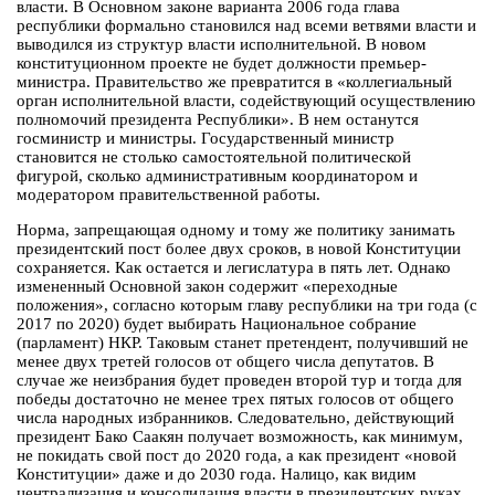
власти. В Основном законе варианта 2006 года глава
республики формально становился над всеми ветвями власти и
выводился из структур власти исполнительной. В новом
конституционном проекте не будет должности премьер-
министра. Правительство же превратится в «коллегиальный
орган исполнительной власти, содействующий осуществлению
полномочий президента Республики». В нем останутся
госминистр и министры. Государственный министр
становится не столько самостоятельной политической
фигурой, сколько административным координатором и
модератором правительственной работы.
Норма, запрещающая одному и тому же политику занимать
президентский пост более двух сроков, в новой Конституции
сохраняется. Как остается и легислатура в пять лет. Однако
измененный Основной закон содержит «переходные
положения», согласно которым главу республики на три года (с
2017 по 2020) будет выбирать Национальное собрание
(парламент) НКР. Таковым станет претендент, получивший не
менее двух третей голосов от общего числа депутатов. В
случае же неизбрания будет проведен второй тур и тогда для
победы достаточно не менее трех пятых голосов от общего
числа народных избранников. Следовательно, действующий
президент Бако Саакян получает возможность, как минимум,
не покидать свой пост до 2020 года, а как президент «новой
Конституции» даже и до 2030 года. Налицо, как видим
централизация и консолидация власти в президентских руках.