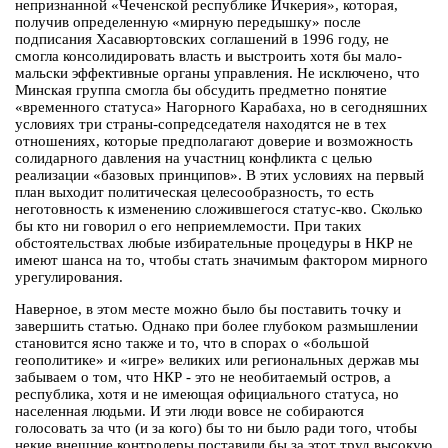
непризнанной «Чеченской республике Ичкерия», которая,
получив определенную «мирную передышку» после
подписания Хасавюртовских соглашений в 1996 году, не
смогла консолидировать власть и выстроить хотя бы мало-
мальски эффективные органы управления. Не исключено, что
Минская группа смогла бы обсудить предметно понятие
«временного статуса» Нагорного Карабаха, но в сегодняшних
условиях три страны-сопредседателя находятся не в тех
отношениях, которые предполагают доверие и возможность
солидарного давления на участниц конфликта с целью
реализации «базовых принципов». В этих условиях на первый
план выходит политическая целесообразность, то есть
неготовность к изменению сложившегося статус-кво. Сколько
бы кто ни говорил о его неприемлемости. При таких
обстоятельствах любые избирательные процедуры в НКР не
имеют шанса на то, чтобы стать значимым фактором мирного
урегулирования.
Наверное, в этом месте можно было бы поставить точку и
завершить статью. Однако при более глубоком размышлении
становится ясно также и то, что в спорах о «большой
геополитике» и «игре» великих или региональных держав мы
забываем о том, что НКР - это не необитаемый остров, а
республика, хотя и не имеющая официального статуса, но
населенная людьми. И эти люди вовсе не собираются
голосовать за что (и за кого) бы то ни было ради того, чтобы
некие внешние контролеры поставили бы за этот труд высокую