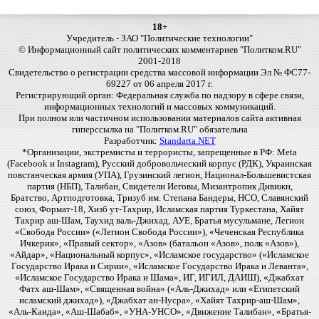
18+
Учредитель - ЗАО "Политические технологии"
© Информационный сайт политических комментариев "Политком.RU"
2001-2018
Свидетельство о регистрации средства массовой информации Эл № ФС77-
69227 от 06 апреля 2017 г.
Регистрирующий орган: Федеральная служба по надзору в сфере связи,
информационных технологий и массовых коммуникаций.
При полном или частичном использовании материалов сайта активная
гиперссылка на "Политком.RU" обязательна
Разработчик:
Standarta.NET
*Организации, экстремисты и террористы, запрещенные в РФ: Meta
(Facebook и Instagram), Русский добровольческий корпус (РДК), Украинская
повстанческая армия (УПА), Грузинский легион, Национал-Большевистская
партия (НБП), Талибан, Свидетели Иеговы, Мизантропик Дивижн,
Братство, Артподготовка, Тризуб им. Степана Бандеры, НСО, Славянский
союз, Формат-18, Хизб ут-Тахрир, Исламская партия Туркестана, Хайят
Тахрир аш-Шам, Таухид валь-Джихад, АУЕ, Братья мусульмане, Легион
«Свобода России» («Легион Свобода России»), «Чеченская Республика
Ичкерия», «Правый сектор», «Азов» (батальон «Азов», полк «Азов»),
«Айдар», «Национальный корпус», «Исламское государство» («Исламское
Государство Ирака и Сирии», «Исламское Государство Ирака и Леванта»,
«Исламское Государство Ирака и Шама», ИГ, ИГИЛ, ДАИШ), «Джабхат
Фатх аш-Шам», «Священная война» («Аль-Джихад» или «Египетский
исламский джихад»), «Джабхат ан-Нусра», «Хайят Тахрир-аш-Шам»,
«Аль-Каида», «Аш-Шабаб», «УНА-УНСО», «Движение Талибан», «Братья-