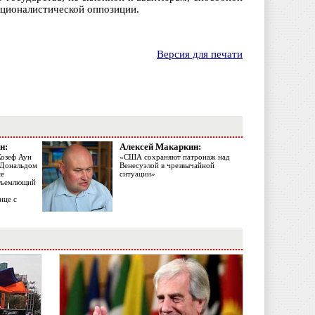
ационалистической оппозиции.
Версия для печати
н:
Алексей Макаркин:
Жозеф Аун
«США сохраняют патронаж над
с Дональдом
Венесуэлой в чрезвычайной
ме
ситуации»
объемлющий
ице с