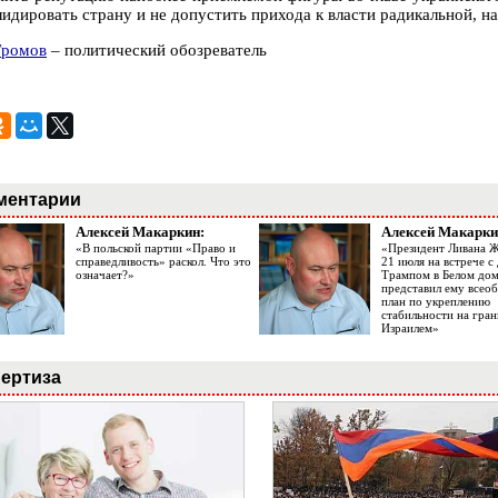
лидировать страну и не допустить прихода к власти радикальной, н
Громов
– политический обозреватель
ментарии
Алексей Макаркин:
Алексей Макарки
«В польской партии «Право и
«Президент Ливана 
справедливость» раскол. Что это
21 июля на встрече 
означает?»
Трампом в Белом до
представил ему все
план по укреплению
стабильности на гран
Израилем»
ертиза