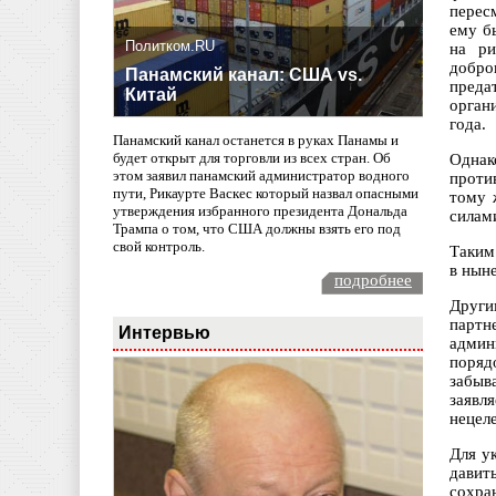
перес
ему б
Политком.RU
на ри
добро
Панамский канал: США vs.
преда
Китай
орган
года.
Панамский канал останется в руках Панамы и
будет открыт для торговли из всех стран. Об
Однак
этом заявил панамский администратор водного
проти
пути, Рикаурте Васкес который назвал опасными
тому 
утверждения избранного президента Дональда
силам
Трампа о том, что США должны взять его под
свой контроль.
Таким
в нын
подробнее
Други
партн
Интервью
админ
поряд
забыв
заявл
нецел
Для у
давит
сохра