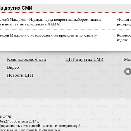
в других СМИ
лексей Макаркин - Израиль перед непростым выбором: анализ
«Новая 
в и перспектив в конфликте с ХАМАС
реформ
ексей Макаркин о новом советнике президента по климату
Коммерс
кодекс
Колонка экономиста
ЦПТ в других СМИ
Мы 
Видео
Новости ЦПТ
01-2026
9227 от 06 апреля 2017 г.
информационных технологий и массовых коммуникаций.
перссылка на "Политком.RU" обязательна