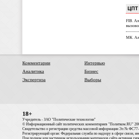
ЦПТ 
FIB. А
вызово
МК. Ал
Комментарии
Интервью
Аналитика
Бизнес
Экспертиза
Выборы
18+
Учредитель - ЗАО "Политические технологии"
© Информационный сайт политических комментариев "Политком.RU" 20
Свидетельство о регистрации средства массовой информации Эл № ФС77-6
Регистрирующий орган: Федеральная служба по надзору в сфере связи, 
При полном или частичном использовании материалов сайта активная ги