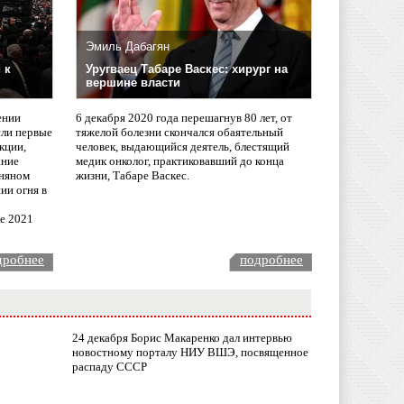
Эмиль Дабагян
 к
Уругваец Табаре Васкес: хирург на
вершине власти
ении
6 декабря 2020 года перешагнув 80 лет, от
сли первые
тяжелой болезни скончался обаятельный
кции,
человек, выдающийся деятель, блестящий
ание
медик онколог, практиковавший до конца
няном
жизни, Табаре Васкес.
ии огня в
ле 2021
дробнее
подробнее
24 декабря Борис Макаренко дал интервью
новостному порталу НИУ ВШЭ, посвященное
распаду СССР