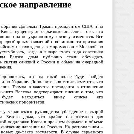
ское направление
избрания Дональда Трампа президентом США и по
 Киеве существуют серьезные опасения того, что
ашингтона по украинскому кризису изменится. Все
 предвыборных заявлений о возможности признания
ийским и нахождения компромиссов с Москвой по
усугубилось, когда в январе этого года советники
авы Белого дома публично стали обсуждать
ь снятия санкций с России в обмен на очередной
жения.
редположить, что на такой волне будет найден
 и по Украине. Дополнительно стоит отметить, что
ения Трампа в качестве президента в отношении
ижнего Востока подтверждают мнение о том, что
 будет находиться внизу списка его
тических приоритетов.
т у украинского руководства убеждение в скорой
са Белого дома, что крайне нежелательно для
кой поддержки Киева в прежнем формате и объеме
е снижение давления на Россию. На региональном –
новых де-факто государств. В случае серьезного