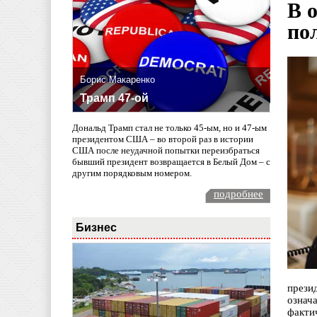
В 
по
Борис Макаренко
Трамп 47-ой
Дональд Трамп стал не только 45-ым, но и 47-ым
президентом США – во второй раз в истории
США после неудачной попытки переизбраться
бывший президент возвращается в Белый Дом – с
другим порядковым номером.
подробнее
Бизнес
прези
означ
факти