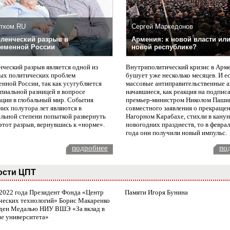
тком.RU
Сергей Маркедонов
ленческий разрыв в
Армения: к новой власти или
еменной России
новой республике?
нческий разрыв является одной из
Внутриполитический кризис в Арм
ых политических проблем
бушует уже несколько месяцев. И е
нной России, так как усугубляется
массовые антиправительственные а
пиальной разницей в вопросе
начавшиеся, как реакция на подпис
ации в глобальный мир. События
премьер-министром Николом Паши
них полутора лет являются в
совместного заявления о прекращен
ельной степени попыткой развернуть
Нагорном Карабахе, стихли в канун
этот разрыв, вернувшись к «норме».
новогодних празднеств, то в февра
года они получили новый импульс.
подробнее
по
ости ЦПТ
 2022 года Президент Фонда «Центр
Памяти Игоря Бунина
ческих технологий» Борис Макаренко
ден Медалью НИУ ВШЭ «За вклад в
ие университета»