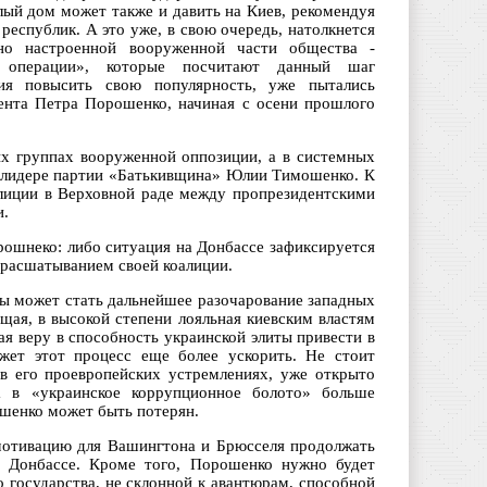
лый дом может также и давить на Киев, рекомендуя
еспублик. А это уже, в свою очередь, натолкнется
но настроенной вооруженной части общества -
ой операции», которые посчитают данный шаг
ия повысить свою популярность, уже пытались
дента Петра Порошенко, начиная с осени прошлого
ых группах вооруженной оппозиции, а в системных
и лидере партии «Батькивщина» Юлии Тимошенко. К
алиции в Верховной раде между пропрезидентскими
и.
рошнеко: либо ситуация на Донбассе зафиксируется
 расшатыванием своей коалиции.
ы может стать дальнейшее разочарование западных
ая, в высокой степени лояльная киевским властям
я веру в способность украинской элиты привести в
жет этот процесс еще более ускорить. Не стоит
в его проевропейских устремлениях, уже открыто
а в «украинское коррупционное болото» больше
ошенко может быть потерян.
 мотивацию для Вашингтона и Брюсселя продолжать
а Донбассе. Кроме того, Порошенко нужно будет
 государства, не склонной к авантюрам, способной