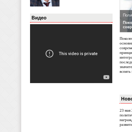
Поли
Видео
Поко
совр
Поколе
основн
совреме
принци
интегр
послед
значит
вспять 
Нов
23 мая
полити
награж
развит