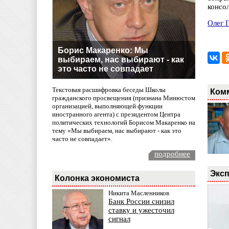
консо
Олег 
Борис Макаренко: Мы
выбираем, нас выбирают - как
это часто не совпадает
Текстовая расшифровка беседы Школы
Ком
гражданского просвещения (признана Минюстом
организацией, выполняющей функции
иностранного агента) с президентом Центра
политических технологий Борисом Макаренко на
тему «Мы выбираем, нас выбирают - как это
часто не совпадает».
подробнее
Эксп
Колонка экономиста
Никита Масленников
Банк России снизил
ставку и ужесточил
сигнал