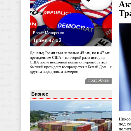
Ак
Тр
Борис Макаренко
Трамп 47-ой
Дональд Трамп стал не только 45-ым, но и 47-ым
президентом США – во второй раз в истории
США после неудачной попытки переизбраться
бывший президент возвращается в Белый Дом – с
другим порядковым номером.
подробнее
Бизнес
Никсо
под с
полит