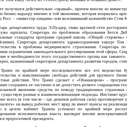
ет получился действительно «правый», причем многие из минист
ли бизнес-карьеру именно в той экономике, которая взорвалась кри
р Росс – «инвестор-хищник» или возглавивший казначейство Стив 
тарь департамента труда Э.Пуздер, глава крупной сети ресторан
ума зарплаты. Секретарь по проблемам образования Бетси ДеВ
альные стандарты программ средней школы «Общий стержень» (о
йскими). Секретарь департамента здравоохранения хирург Том
тельства в проблемы медицинского страхования. Секретарь 
нник ограничения законодательного регулирования этой сферы. Сек
ние в необходимости этого государственного органа как такового
ериз, назначенный секретарем департамента развития городов, счи
 Трамп по крайней мере последователен: все его ведомства б
тельства и максимизацию свободы действий для крупного бизнес
етные действия. Что Трамп сделает с «Обамакэром» - програм
ние сохранить ее частично и не допустить резкого сокращения тех,
желаемой экономии средств; по поводу традиционных страховых
е существую разные и взаимоисключающие подходы. Инстинкт крупно
нее всего (в том числе – где дешевле рабочая сила) противоречит 
«налога» на вывод рабочих мест вряд ли имеет шансы на реализа
о в целом кабинет Трампа успокоил по крайней мере респу
рования исполнительная власть выглядит вполне консервативно
лся прерогативой президента.