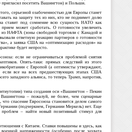
 пригласил посетить Вашингтон) и Польши.
того, серьезной озабоченностью для Европы станет
авать на защиту тех из них, кто не поднимет долю
она ставит под сомнение всю сущность НАТО как
т прием может сработать. О готовности увеличить
и из НАФТА (зоны свободной торговли с Канадой и
 вызвали ответную реакцию партнеров о готовности
ства», а заявка США на «оптимизацию расходов» на
практике будет непросто.
союза: если не ограничиваться проблемой снятия
ептиков. Опять-таки: прямых следствий из этого
ликобритании с Европой (а оптимисты утверждают,
о: если все на всех предшествующих этапах США
сего западного альянса, то теперь Трамп, напротив,
нтиутопии) типа создания оси «Вашингтон – Пекин
 Вашингтона – пожалуй, не более, чем сценарные
, что спасение Евросоюза становится делом самого
 Германии (подчеркнем, Германии Меркель) нет. Еще
 проблем – найти новый позитивный стимул для
отношения с Китаем. Ставки повышены и здесь, как
военной напряженности (особенно после захвата