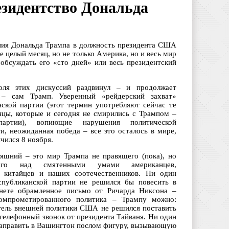
езидентство Дональда
ния Дональда Трампа в должность президента США
е целый месяц, но не только Америка, но и весь мир
 обсуждать его «сто дней» или весь президентский
оля этих дискуссий раздвинул – и продолжает
ь – сам Трамп. Уверенный «рейдерский захват»
нской партии (этот термин употребляют сейчас те
нцы, которые и сегодня не смирились с Трампом –
артии), вопиющие нарушения политической
и, неожиданная победа – все это осталось в мире,
чился 8 ноября.
яшний – это мир Трампа не правящего (пока), но
щего над смятенными умами американцев,
, китайцев и наших соотечественников. Ни один
спубликанской партии не решился бы повесить в
нете обрамленное письмо от Ричарда Никсона –
компрометированного политика – Трампу можно:
итель внешней политики США не решился поставить
телефонный звонок от президента Тайваня. Ни один
направить в Вашингтон послом фигуру, вызывающую