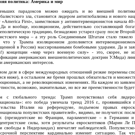
яя политика: Америка и мир
еньших парадоксов можно ожидать и во внешней политик
обалистского зла, становится лидером антиглобализма и нового на
г «Аmerica First», заимствован у антиинтервенционистов начала 40
 Да и вообще, изоляционизм, действительно составляющий бог
еполитическую традицию, безнадежно устарел сразу после Второй
листского мира – а эту роль Соединенным Штатам стало тяжело и
, что у Трампа изоляционизм дополняется интервенционизм
ещенной в России) массированными бомбовыми ударами. Да и заяв
н!) концепции «мир через военную силу» - это, скорее, не и
ификации американских внешнеполитических доктрин У.Мида) линия
ти американских интересов.
мом деле в сфере международных отношений резкие перемены спо
мся ниже), в остальном же бремя прошлых обязательств и множес
люционных, а не революционных изменениях. На каждом из заявле
упности, возможно, значительные, но все же преемственности будет
м с глобального тренда: Трамп почувствовал себя лидеро
национала»: его победа увенчала тренд 2016 г., проявившийся 
тельства Италии на референдуме, подъемом правых евроск
рнационала популистских правителей», видимо, не получится: посл
г. (президентские во Франции, парламентские – в Германии и 
центристские силы, хотя результаты евроскептиков (Марин Ле
и свободы в Нидерландах) впечатлят наблюдателей. Популистско
осрочной перспективе кардинально изменит ситуацию. Так чт