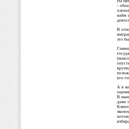
На пр
- обе
члено
найм 
деяте
В отн
мигра
это б
Главн
госуд
(макс
опуст
крупн
полож
кто-то
А в к
оцени
В нын
даже 
Клинт
эконо
потом
избир