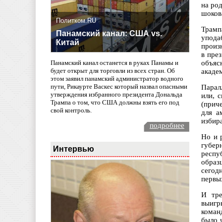
на ро
шоков
Политком.RU
Трамп
Панамский канал: США vs.
упода
Китай
произ
в пре
объяс
Панамский канал останется в руках Панамы и
будет открыт для торговли из всех стран. Об
акаде
этом заявил панамский администратор водного
пути, Рикаурте Васкес который назвал опасными
Парал
утверждения избранного президента Дональда
или, 
Трампа о том, что США должны взять его под
(прич
свой контроль.
для а
избир
подробнее
Но и 
губе
Интервью
респу
образ
сегод
первы
И тре
выигр
коман
было 