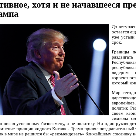
тивное, хотя и не начавшееся пр
ампа
До вступле
остается ещ
уже устали
срок.
Границы п
раздвигат
Республика
республика
лидером п
корректност
который кон
Мир сегодн
царствую
европейцев
политик Ре
своем каби
символа с
н писал успешному бизнесмену, а не политику. Ни один руковод
омнение принцип «одного Китая» - Трамп принял поздравительный 
ик в мире не решился бы «рекомендовать» ближайшему союзнику 