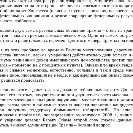
есловутые «сто дней» ресурса популярности Трампу безусловно, хв
щаниях именно на этот срок - нет ничего невозможного: законодат
в обеих палат Конгресса (шансов на успех – никаких, но внести 
федеральных чиновников и резкое сокращение федеральных регул
льность лоббистов.
ошении двух самых резонансных обещаний Трампа – стена на гран
нтов – хватит громких символических мер. Один из самых остры
ыстрота и решительность перемен. Для этого манера Трампа подход
ая из этих проблем: во времена Рейгана массированная дерегул
арства (впрочем, весьма умеренное) действительно дали эффект и 
имума медианный доход американского домохозяйства достиг при
ился – примерно на 2 процентных пункта). Однако в то время тенде
ая и сильная экономика, естественно, обладала в такой среде 
ение иное, глобализация не в моде, и как американский бизнес смо
 решиться предсказать.
онечном итоге – даже отдавая должное публичному таланту Донал
вать его по тому, почувствуют ли они улучшение своего материаль
ешнем электоральном цикле нарушились многие традиции и «приме
при вялом росте в экономике трудно нанести поражение кандидату
он получила поддержку большинства избирателей). Но еще 
мических проблемах, последовавших за кризисом 2008 г., вин
у уверенно доверил Бараку Обаме второй срок (таковы данные э
атель вынесет администрации Трампа – большой вопрос.