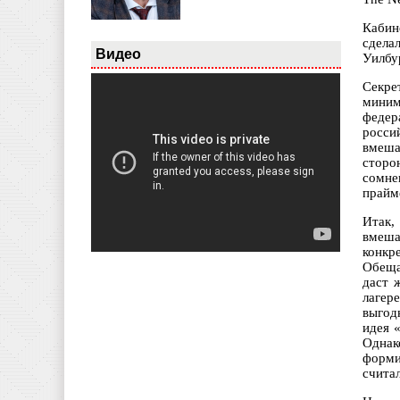
Кабин
сдела
Видео
Уилбу
Секре
миним
федер
росси
вмеша
сторо
сомне
прайм
Итак,
вмеша
конкр
Обеща
даст 
лагер
выгод
идея 
Однак
форми
счита