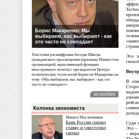
эффек
Techn
произ
обеща
амери
Борис Макаренко: Мы
повли
телев
выбираем, нас выбирают - как
«нако
это часто не совпадает
стран
Текстовая расшифровка беседы Школы
Это п
гражданского просвещения (признана Минюстом
своео
организацией, выполняющей функции
иностранного агента) с президентом Центра
Внутр
политических технологий Борисом Макаренко на
тему «Мы выбираем, нас выбирают - как это
В опи
часто не совпадает».
Сторо
надею
подробнее
умени
рейга
совме
Колонка экономиста
доход
Никита Масленников
Банк России снизил
Судя 
ставку и ужесточил
Это –
сигнал
– вер
The N