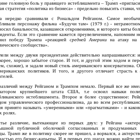
дине головную боль у правящего истеблишмента – Трамп «пригласи
ая стратегия «политика из бизнеса» - предельно повысить ставки, 
а нередко сравнивали с Рональдом Рейганом. Самое необычн
бливали персонажу фильма «Будучи там» (1979 г.) - неграмотно
носил банальности, казавшиеся откровениями, и которого киты бо
зиденты. Если это сравнение кажется преувеличением, напомним 
нил победу Трампа «реакцией
средней Америки
на атаку на с
мического сообщества».
лели между двумя президентами действительно напрашиваются: и 
скорее, хорошо забытое старое. И тот, и другой этим ходом и пе
ем, схожие), и задали новый стиль американского консерватизма.
мериканских политиков. И того, и другого отличает страсть к 
ателей.
различий между Рейганом и Трампом немало. Первый все же имел
рнатором крупнейшего штата США, т.е освоил навыки пол
бликанского истеблишмента. Второе и более существенное: Ре
цом управленческого профессионализма, да во всем республикан
ня принято называть «умеренными» или «прагматиками» - и каков
х ролях.
тье различие, вытекающее из первых двух: у Рейгана «актер
ышной публичной оболочкой согласованных и продуманных д
ды. Трамп же в политику скорее не пришел, а ворвался, а актерст
частью его бизнес-карьеры. И в первых его шагах можно найти п