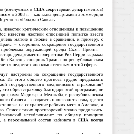
ров (именуемых в США секретарями департаментов)
зисом в 2008 г. – как глава департамента коммерции
Мнучин из «Голдман Сакса».
ов, известен критическим отношениям к повышению
ос известна жесткой оппозицией попытке ввести
чень мягкие и гибкие в сравнении, к примеру, с
 Прайс – сторонник сокращения государственного
по проблемам окружающей среды Скотт Прюитт –
ретарь департамента энергетики Рик Перри выражал
. Бен Карсон, соперник Трампа по республиканским
тается недостаточно компетентным в этой сфере.
удут настроены на сокращение государственного
а. Из этого общего прогноза трудно предсказать
мой государственного медицинского страхования?
 кто обрел страховку благодаря этой программе, не
 программ Медикэр и Медикэйд в республиканском
го бизнеса – создавать производства там, где это
установке на сохранение рабочих мест в Америке, а
цию. Список таких противоречий можно продолжить.
бликанский истеблишмент: по общему принципу
й, а персональный состав кабинета в США всегда