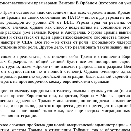
консервативными премьерами Венгрии В.Орбаном (которого он уже
о Трамп останется «вдохновением» для всех евроскептиков. Кроме 
ние Трампа на своих союзников по НАТО – вплоть до угрозы не вст
ых расходов до уровня 2% от ВВП. Угроза вряд ли реальна: 
нного альянса, однако как способ воздействия на союзников это
ые расходы уже заявили Корея и Австралия. Угрозы Трампа выйт
кой) и отказаться от идеи Транстихоокеанского сообщества также
 навстречу США. Все это – не отказ от роли «глобального лидер
твление этой роли. Другое дело, что реализовать такую заявку на 
 сложно предсказать, как поведет себя Трамп в отношении Евро
вых барьеров, то общей линией будет все же поощрение евроск
ть трудно, даже «Брекзит» не означает радикального разрыва Ве
 он осуществится не в полной степени). Однако очевидно одн
лировали развитие европейской интеграции, были главной скрепой в
 играть на противоречиях между европейскими странами.
щие по «международным интеллектуальным кругам» утопии (или а
ква» против Евросоюза или, напротив, Европа + Москва против
нения озадаченных Трампом аналитиков, но не подлежит сомнение
оюза, и на роль лидера этого процесса других претендентов кроме
ее – на фоне вялой экономики, все еще острых миграционных
лжения интеграции.
олее сложная проблема для новой американской администрации – 
итым жестом Трампа в отношении Тайваня, так и обострением 