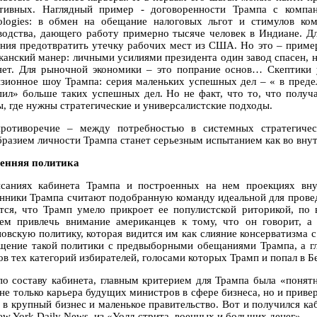
тивных. Наглядный пример - договоренности Трампа с компани
ologies: в обмен на обещание налоговых льгот и стимулов ко
водства, дающего работу примерно тысяче человек в Индиане. Дл
ния предотвратить утечку рабочих мест из США. Но это – пример
канский манер: личными усилиями президента один завод спасен, н
яет. Для рыночной экономики – это попрание основ… Скептики 
изионное шоу Трампа: серия маленьких успешных дел – « в преде
пил» больше таких успешных дел. Но не факт, что то, что получ
ы, где нужны стратегические и универсалистские подходы.
ротиворечие – между потребностью в системных стратегичес
бразием личности Трампа станет серьезным испытанием как во внут
енняя политика
саниях кабинета Трампа и построенных на нем проекциях вну
нники Трампа считают подобранную команду идеальной для провед
тся, что Трамп умело прикроет ее популистской риторикой, по
ем привлечь внимание американцев к тому, что он говорит, а
новскую политику, которая видится им как слияние консерватизм
щение такой политики с предвыборными обещаниями Трампа, а гл
ов тех категорий избирателей, голосами которых Трамп и попал в 
по составу кабинета, главным критерием для Трампа была «понят
 не только карьера будущих министров в сфере бизнеса, но и при
а в крупный бизнес и маленькое правительство. Вот и получился к
ew York Daily News, из «Уолл-стрита, военных и больших денег».