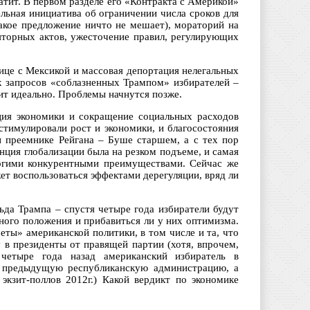
атит. В первом разделе его «Контракта с Америкой»
ельная инициатива об ограничении числа сроков для
такое предложение ничто не мешает), мораторий на
яторных актов, ужесточение правил, регулирующих
ице с Мексикой и массовая депортация нелегальных
х запросов «соблазненных Трампом» избирателей –
ит идеально. Проблемы начнутся позже.
яция экономики и сокращение социальных расходов
стимулировали рост и экономики, и благосостояния
 преемнике Рейгана – Буше старшем, а с тех пор
нция глобализации была на резком подъеме, и самая
многими конкурентными преимуществами. Сейчас же
жет воспользоваться эффектами дерегуляции, вряд ли
ьда Трампа – спустя четыре года избиратели будут
ного положения и прибавиться ли у них оптимизма.
ты» американской политики, в том числе и та, что
 в президенты от правящей партии (хотя, впрочем,
четыре года назад американский избиратель в
ил предыдущую республиканскую администрацию, а
кзит-поллов 2012г.) Какой вердикт по экономике