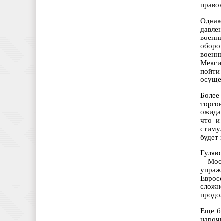
право
Однак
давле
военн
оборо
военн
Мекси
пойти
осущес
Более
торго
ожида
что и
стиму
будет
Гуляю
– Мос
упраж
Еврос
сложн
продо
Еще б
нароч