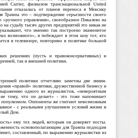
ей Carrier, филиалом транснациональной United
мпания отказалась от планов переноса в Мексику
я Трампа это – подтверждение серьезности своего
 «ручного управления», своеобразное Пикалево на
о на судьбу тысяч других предприятий это никак не
указывают, что именно так построено знаменитое
лах возможного», и побеждает в этом шоу тот, кто
ается в телевизоре, повторимо в политике большой
ких решениях (пусть и правоконсервативных) и
ренней, так и внешней политики.
тренней политики отчетливо заметны две линии.
ения «правой» политики, дружественной бизнесу и
 выражению одного из журналистов, «невероятным
 не тому, что он делает» - это тоже напоминает
а с популизмом. Оппоненты же считают невозможным
авное - с реальными улучшением условий жизни и
Белый Дом.
ность» ему тех людей, которым он доверяет посты.
верженность основополагающим для Трампа подходам
абинет, составленный, по выражению журналистки из