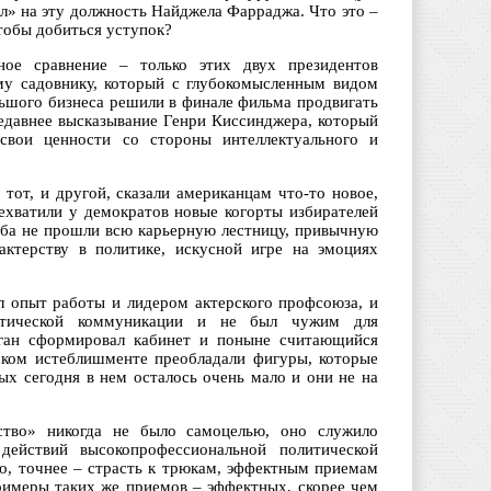
л» на эту должность Найджела Фарраджа. Что это –
чтобы добиться уступок?
ое сравнение – только этих двух президентов
му садовнику, который с глубокомысленным видом
льшого бизнеса решили в финале фильма продвигать
недавнее высказывание Генри Киссинджера, который
вои ценности со стороны интеллектуального и
тот, и другой, сказали американцам что-то новое,
рехватили у демократов новые когорты избирателей
 Оба не прошли всю карьерную лестницу, привычную
актерству в политике, искусной игре на эмоциях
 опыт работы и лидером актерского профсоюза, и
итической коммуникации и не был чужим для
йган сформировал кабинет и поныне считающийся
ском истеблишменте преобладали фигуры, которые
ых сегодня в нем осталось очень мало и они не на
ство» никогда не было самоцелью, оно служило
ействий высокопрофессиональной политической
во, точнее – страсть к трюкам, эффектным приемам
римеры таких же приемов – эффектных, скорее чем