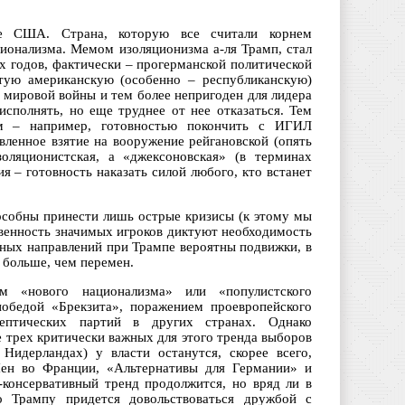
е США. Страна, которую все считали корнем
ционализма. Мемом изоляционизма а-ля Трамп, стал
-х годов, фактически – прогерманской политической
атую американскую (особенно – республиканскую)
 мировой войны и тем более непригоден для лидера
сполнять, но еще труднее от нее отказаться. Тем
ом – например, готовностью покончить с ИГИЛ
ленное взятие на вооружение рейгановской (опять
золяционистская, а «джексоновская» (в терминах
 – готовность наказать силой любого, кто встанет
собны принести лишь острые кризисы (к этому мы
твенность значимых игроков диктуют необходимость
нных направлений при Трампе вероятны подвижки, в
 больше, чем перемен.
м «нового национализма» или «популистского
победой «Брекзита», поражением проевропейского
ептических партий в других странах. Однако
е трех критически важных для этого тренда выборов
Нидерландах) у власти останутся, скорее всего,
 Пен во Франции, «Альтернативы для Германии» и
-консервативный тренд продолжится, но вряд ли в
о Трампу придется довольствоваться дружбой с