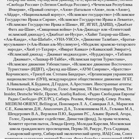
«Свобода России» («Легион Свобода России»), «Чеченская Республика
Ичкерия», «Правый сектор», «Азов» (батальон «Азов», полк «Азов»),
«Айдар», «Национальный корпус», «Исламское государство» («Исламское
Государство Ирака и Сирии», «Исламское Государство Ирака и Леванта»,
«Исламское Государство Ирака и Шама», ИГ, ИГИЛ, ДАИШ), «Джабхат
Фатх аш-Шам», «Священная война» («Аль-Джихад» или «Египетский
исламский джихад»), «Джабхат ан-Нусра», «Хайят Тахрир-аш-Шам»,
«Аль-Каида», «Аш-Шабаб», «УНА-УНСО», «Движение Талибан», «Братья-
мусульмане» («Аль-Ихван аль-Муслимун»), «Меджлис крымско-татарского
народа», «Хизб ут-Тахрир», «Имарат Кавказ» («Кавказский Эмират»),
«Исламский джихад – Джамаат моджахедов», «Нурджулар», «Таблиги
Джамаат», «Лашкар-И-Тайба», «Исламская партия Туркестана»,
«Исламское движение Узбекистана», «Исламское движение Восточного
Туркестана» (ИДВТ), «Джунд аш-Шам», «АУМ Синрике», «Братство»
Корчинского, «Тризуб им. Степана Бандеры», «Организация украинских
националистов» (ОУН), международное общественное движение ЛГБТ,
А.Навальный, К.Буданов, Д.Гордон, А.Арестович. Иностранные агенты:
Телеканал «Дождь», Медуза, Голос Америки, ТК Настоящее Время, The
Insider, Deutsche Welle, Проект, Azatliq Radiosi, «Радио Свободная Европа/
Радио Свобода» (PCE/PC), Сибирь. Реалии, Фактограф, Север. Реалии,
MEDIUM-ORIENT, Bellingcat, Пономарев Л. А., Савицкая Л.А., Маркелов
С.Е., Камалягин Д.Н., Апахончич Д.А., Толоконникова Н.А., Гельман М.А.,
Шендерович В.А., Верзилов П.Ю., Баданин Р.С., Альянс Врачей, Агора,
Голос, Гражданское содействие, Династия (фонд), За права человека,
Комитет против пыток, Левада-Центр, Молодая Карелия, Московская
школа гражданского просвещения, Пермь-36, Ракурс, Русь Сидящая,
Сахаровский центр, Сибирский экологический центр, ИАЦ Сова, Союз
комитетов солдатских матерей России, Фонд борьбы с коррупцией (ФБК),