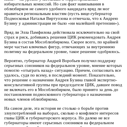
избирательных комиссий. Но сам факт навязывания в
облизбирком не самого удобного кандидата вряд ли мог
нравиться региональным властям (пусть вице-губернатор
Подмосковья Наталья Виртуозова и отмечала, что к Андрею
Бузину у администрации не было «ни малейшей претензии»).
Вряд ли Элла Памфилова действовала исключительно на свой
страх и риск, добиваясь решения ЦИК рекомендовать Андрея
Бузина в состав Мособлизбиркома. Скорее всего, по крайней
мере частью ключевых фигур, отвечающих за внутреннюю
политику на федеральном уровне, такое решение одобрялось.
Вероятно, губернатор Андрей Воробьев получил поддержу
серьезных союзников на федеральном уровне, мнение которых
помогло «отыграть назад» ситуацию. Причем, согласовать все
удалось, судя по всему, в последний момент. Показательно,
что решение о назначении Андрея Бузина главой экспертно-
консультативной группы при председателе ЦИК, давшее повод
не включать его в Мособлизбирком, было принято за день до
постановления подмосковного губернатора о назначении
новых членов облизбиркома.
На самом деле, эта история не столько о борьбе против
злоупотреблений на выборах, сколько о конфликте интересов
главы ЦИК и губернаторского корпуса. Но далеко не все
губернаторы имеют серьезных союзников на федеральном