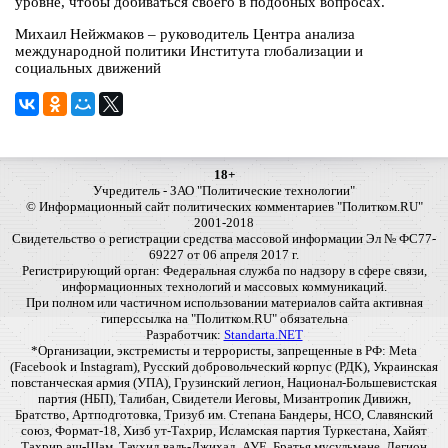
уровне, чтобы добиваться своего в подобных вопросах.
Михаил Нейжмаков – руководитель Центра анализа
международной политики Института глобализации и
социальных движений
18+
Учредитель - ЗАО "Политические технологии"
© Информационный сайт политических комментариев "Политком.RU"
2001-2018
Свидетельство о регистрации средства массовой информации Эл № ФС77-
69227 от 06 апреля 2017 г.
Регистрирующий орган: Федеральная служба по надзору в сфере связи,
информационных технологий и массовых коммуникаций.
При полном или частичном использовании материалов сайта активная
гиперссылка на "Политком.RU" обязательна
Разработчик:
Standarta.NET
*Организации, экстремисты и террористы, запрещенные в РФ: Meta
(Facebook и Instagram), Русский добровольческий корпус (РДК), Украинская
повстанческая армия (УПА), Грузинский легион, Национал-Большевистская
партия (НБП), Талибан, Свидетели Иеговы, Мизантропик Дивижн,
Братство, Артподготовка, Тризуб им. Степана Бандеры, НСО, Славянский
союз, Формат-18, Хизб ут-Тахрир, Исламская партия Туркестана, Хайят
Тахрир аш-Шам, Таухид валь-Джихад, АУЕ, Братья мусульмане, Легион