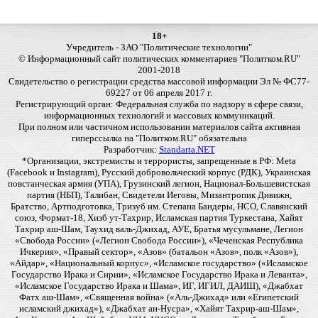
18+
Учредитель - ЗАО "Политические технологии"
© Информационный сайт политических комментариев "Политком.RU"
2001-2018
Свидетельство о регистрации средства массовой информации Эл № ФС77-
69227 от 06 апреля 2017 г.
Регистрирующий орган: Федеральная служба по надзору в сфере связи,
информационных технологий и массовых коммуникаций.
При полном или частичном использовании материалов сайта активная
гиперссылка на "Политком.RU" обязательна
Разработчик:
Standarta.NET
*Организации, экстремисты и террористы, запрещенные в РФ: Meta
(Facebook и Instagram), Русский добровольческий корпус (РДК), Украинская
повстанческая армия (УПА), Грузинский легион, Национал-Большевистская
партия (НБП), Талибан, Свидетели Иеговы, Мизантропик Дивижн,
Братство, Артподготовка, Тризуб им. Степана Бандеры, НСО, Славянский
союз, Формат-18, Хизб ут-Тахрир, Исламская партия Туркестана, Хайят
Тахрир аш-Шам, Таухид валь-Джихад, АУЕ, Братья мусульмане, Легион
«Свобода России» («Легион Свобода России»), «Чеченская Республика
Ичкерия», «Правый сектор», «Азов» (батальон «Азов», полк «Азов»),
«Айдар», «Национальный корпус», «Исламское государство» («Исламское
Государство Ирака и Сирии», «Исламское Государство Ирака и Леванта»,
«Исламское Государство Ирака и Шама», ИГ, ИГИЛ, ДАИШ), «Джабхат
Фатх аш-Шам», «Священная война» («Аль-Джихад» или «Египетский
исламский джихад»), «Джабхат ан-Нусра», «Хайят Тахрир-аш-Шам»,