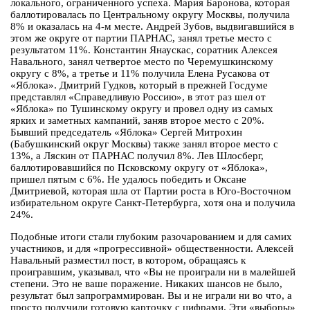
локального, ограниченного успеха. Мария Баронова, которая
баллотировалась по Центральному округу Москвы, получила
8% и оказалась на 4-м месте. Андрей Зубов, выдвигавшийся в
этом же округе от партии ПАРНАС, занял третье место с
результатом 11%. Константин Янаускас, соратник Алексея
Навального, занял четвертое место по Черемушкинскому
округу с 8%, а третье и 11% получила Елена Русакова от
«Яблока». Дмитрий Гудков, который в прежней Госдуме
представлял «Справедливую Россию», в этот раз шел от
«Яблока» по Тушинскому округу и провел одну из самых
ярких и заметных кампаний, заняв второе место с 20%.
Бывший председатель «Яблока» Сергей Митрохин
(Бабушкинский округ Москвы) также занял второе место с
13%, а Ляскин от ПАРНАС получил 8%. Лев Шлосберг,
баллотировавшийся по Псковскому округу от «Яблока»,
пришел пятым с 6%. Не удалось победить и Оксане
Дмитриевой, которая шла от Партии роста в Юго-Восточном
избирательном округе Санкт-Петербурга, хотя она и получила
24%.
Подобные итоги стали глубоким разочарованием и для самих
участников, и для «прогрессивной» общественности. Алексей
Навальный разместил пост, в котором, обращаясь к
проигравшим, указывал, что «Вы не проиграли ни в малейшей
степени. Это не ваше поражение. Никаких шансов не было,
результат был запрограммирован. Вы и не играли ни во что, а
просто получили готовую карточку с цифрами. Эти «выборы»