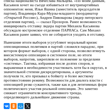
списка националиста Вячеслава Мальцева. «По моим данным,
Касьянов хочет на съезде избавиться от внутрипартийных
оппонентов: меня, Ильи Яшина (заместитель председателя
партии), Владимира Кара-Мурзы-младшего (координатор
«Открытой России»), Андрея Пивоварова (лидер питерского
отделения партии), — сказал Прохоров. Ранее возможность
инициировать отставку лидера партии Михаила Касьянова
обсуждало костромское отделение ПАРНАСа. Сам Михаил
Касьянов ранее заявил, что не собирается уходить в отставку.
Нынешние итоги выборов усугубляют моральный кризис
оппозиционных политиков и партий: сложился парадокс, при
котором формат выборов, с одной стороны, позволял втянуть
внесистемную оппозицию в системное поле, но итоги
выборов, напротив, закрепляли ее положение за пределами
«системы». Тактика, избранная после долгих споров, и
выраженная в необходимости участвовать хотя бы в округах, в
значительной степени дискредитирована, а аргументы
получили те, кто призывал к бойкоту и более жесткому
противостоянию режиму. Возможности для диалога власти с
оппозицией резко сужаются, также как и для легитимных форм
политического участия реальной оппозиции. Это заметно
снижает ограничители консервативного тренда,
определяющего дальнейшее движение страны.