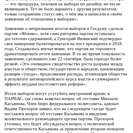
— это процедура, похожая на выборы по дизайну, но ею не
являющаяся. Тут не было варианта с другим результатом,
только сохранение статус-кво, о чём мы и написали в своём
заявлении об отношении к выборам».
Заявление о непризнании итогов выборов в Госдуму сделала
партия «Яблоко», хотя сама риторика партии оставалась
достаточно сдержанной, а Григорий Явлинский подтвердил
свое намерение баллотироваться на пост президента в 2018
году. Создавалось впечатление, что партия не торопится
драматизировать итоги кампании. В то же время тональность
заявления, сделанного уже 22 сентября, была гораздо более
резкой: «Это очевидное свидетельство роста разрыва между
властью и обществом, государством и народом, канализации
реакции «ухода», продолжения распада, атомизация общества
в результате антиевропейского курса власти и суммарного
эффекта неудачи постсоветских реформ».
Итоги выборов могут усугубить внутренний кризис в
ПАРНАС, где снова зазвучал вопрос об отставке Михаила
Касьянова. Член бюро федерального политсовета, адвокат
Вадим Прохоров заявил, что на следующем съезде будет
поставлен вопрос об отставке Касьянова и введении
коллегиального руководящего органа партии. Прохоров
уточнил, что будет обсуждаться вопрос о политической
ответственности Касьянова за привлечение вторым номером