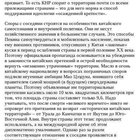
признает. То есть КНР спорит о территории почти со всеми
прилежащими странами – это для него норма и способ
поддержания идеологии «осажденной крепости».
Споры с соседями строятся на особенностях китайского
самосознания и внутренней политики. Они не несут
хозяйственного значения в большинстве случаев. Это способы
Пекина самоутвердиться и мобилизовать население, показав
ему внешних противников, откусивших у Китая «лакомые»
куски в период ослабления страны в первой половине XX века.
Поэтому официальная пропаганда основывается на убеждении
в законности китайских претензий и острой необходимости
вернуть «незаконно утраченные» территории. Масло в огонь
китайскому национализму в вопросах пограничных споров
подлили неуемные амбиции Мао Цзэдуна, мнившего себя
правителем самой мощной (в будущем) сверхдержавы
планеты. Поэтому объявленные им территориальные
претензии касались около 10 млн. квадратных километров при
том, что площадь страны составляет только 9,6. Надо
учитывать, что после смерти «великого кормчего» никто не
опроверг его притязания на возврат «исторически китайских
территорий» – от Урала до Камчатки и от Якутии до Юго-
Восточной Азии. Внутри страны этот тезис продолжают
использовать, а на международной арене об этом
дипломатично умалчивают. Однако раз за разом
соответствующее отношение к соседям проявляется в