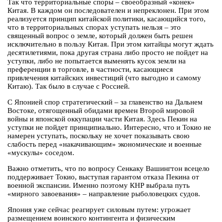
Так что территориальные споры – своеобразный «конек»
Китая. В каждом он последователен и непреклонен. При этом
реализуется принцип китайской политики, касающийся того,
что в территориальных спорах уступать нельзя – это
священный вопрос о земле, который должен быть решен
исключительно в пользу Китая. При этом китайцы могут ждать
десятилетиями, пока другая страна либо просто не пойдет на
уступки, либо не попытается выменять кусок земли на
преференции в торговле, в частности, касающиеся
привлечения китайских инвестиций (что выгодно и самому
Китаю). Так было в случае с Россией.
С Японией спор стратегический – за главенство на Дальнем
Востоке, отягощенный обидами времен Второй мировой
войны и японской оккупации части Китая. Здесь Пекин на
уступки не пойдет принципиально. Интересно, что и Токио не
намерен уступать, поскольку не хочет показывать свою
слабость перед «накачивающим» экономические и военные
«мускулы» соседом.
Важно отметить, что по вопросу Сенкаку Вашингтон всецело
поддерживает Токио, выступая гарантом отказа Пекина от
военной экспансии. Именно поэтому КНР выбрала путь
«мирного завоевания» – направление рыболовецких судов.
Япония уже сейчас реагирует силовым путем: угрожает
размещением воинского контингента и физическим