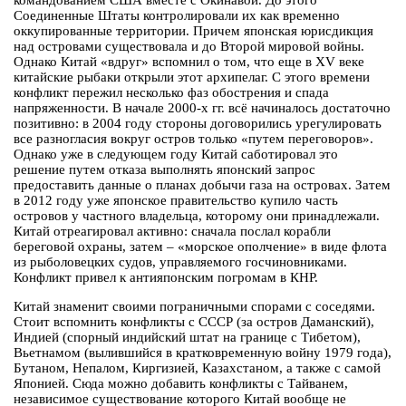
командованием США вместе с Окинавой. До этого
Соединенные Штаты контролировали их как временно
оккупированные территории. Причем японская юрисдикция
над островами существовала и до Второй мировой войны.
Однако Китай «вдруг» вспомнил о том, что еще в XV веке
китайские рыбаки открыли этот архипелаг. С этого времени
конфликт пережил несколько фаз обострения и спада
напряженности. В начале 2000-х гг. всё начиналось достаточно
позитивно: в 2004 году стороны договорились урегулировать
все разногласия вокруг остров только «путем переговоров».
Однако уже в следующем году Китай саботировал это
решение путем отказа выполнять японский запрос
предоставить данные о планах добычи газа на островах. Затем
в 2012 году уже японское правительство купило часть
островов у частного владельца, которому они принадлежали.
Китай отреагировал активно: сначала послал корабли
береговой охраны, затем – «морское ополчение» в виде флота
из рыболовецких судов, управляемого госчиновниками.
Конфликт привел к антияпонским погромам в КНР.
Китай знаменит своими пограничными спорами с соседями.
Стоит вспомнить конфликты с СССР (за остров Даманский),
Индией (спорный индийский штат на границе с Тибетом),
Вьетнамом (вылившийся в кратковременную войну 1979 года),
Бутаном, Непалом, Киргизией, Казахстаном, а также с самой
Японией. Сюда можно добавить конфликты с Тайванем,
независимое существование которого Китай вообще не