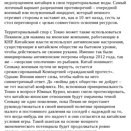
недопущением китайцев в свои территориальные воды. Самый
логичный вариант разрешения противоречий – очередной
военный или полувоенный инцидент, который немного
отрезвит стороны и заставит их, как и 10 лет назад, сесть за
стол переговоров с целью совместного освоения ресурсов.
Территориальный спор с Токио может также использоваться
Пекином для нажима на японские компании, работающие в
КНР. Китайские власти используют антияпонские настроения,
существующие в китайском обществе на бытовом уровне,
чтобы действовать не своими руками. Именно так были
инициированы антияпонские погромы образца 2012 года, так
же – «морские ополчения» из рыбаков. Китай понимает:
Сенкаку военным путем не вернуть, остается
срежиссированный Компартией «гражданский протест».
Однако Япония имеет силы, чтобы найти на него
симметричный ответ. До «войны двух обществ» не дойдет –
не тот масштаб конфликта. Но, вспоминая принципиальность
Токио в вопросе Южных Курил, можно смело прогнозировать,
что китайско-японские отношения будут омрачены темой
Сенкаку не одно поколение, пока Пекин не перестанет
руководствоваться в своей внешней политике принципом
малого и постоянного давления на соседей с надеждой на то,
что когда-нибудь им это надоест и они согласятся на китайские
условия игры. Такой шантаж на основе мощного
экономического потенциала будет продолжаться ровно