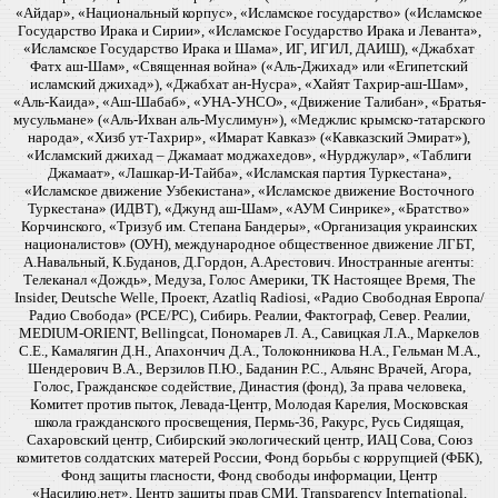
«Айдар», «Национальный корпус», «Исламское государство» («Исламское
Государство Ирака и Сирии», «Исламское Государство Ирака и Леванта»,
«Исламское Государство Ирака и Шама», ИГ, ИГИЛ, ДАИШ), «Джабхат
Фатх аш-Шам», «Священная война» («Аль-Джихад» или «Египетский
исламский джихад»), «Джабхат ан-Нусра», «Хайят Тахрир-аш-Шам»,
«Аль-Каида», «Аш-Шабаб», «УНА-УНСО», «Движение Талибан», «Братья-
мусульмане» («Аль-Ихван аль-Муслимун»), «Меджлис крымско-татарского
народа», «Хизб ут-Тахрир», «Имарат Кавказ» («Кавказский Эмират»),
«Исламский джихад – Джамаат моджахедов», «Нурджулар», «Таблиги
Джамаат», «Лашкар-И-Тайба», «Исламская партия Туркестана»,
«Исламское движение Узбекистана», «Исламское движение Восточного
Туркестана» (ИДВТ), «Джунд аш-Шам», «АУМ Синрике», «Братство»
Корчинского, «Тризуб им. Степана Бандеры», «Организация украинских
националистов» (ОУН), международное общественное движение ЛГБТ,
А.Навальный, К.Буданов, Д.Гордон, А.Арестович. Иностранные агенты:
Телеканал «Дождь», Медуза, Голос Америки, ТК Настоящее Время, The
Insider, Deutsche Welle, Проект, Azatliq Radiosi, «Радио Свободная Европа/
Радио Свобода» (PCE/PC), Сибирь. Реалии, Фактограф, Север. Реалии,
MEDIUM-ORIENT, Bellingcat, Пономарев Л. А., Савицкая Л.А., Маркелов
С.Е., Камалягин Д.Н., Апахончич Д.А., Толоконникова Н.А., Гельман М.А.,
Шендерович В.А., Верзилов П.Ю., Баданин Р.С., Альянс Врачей, Агора,
Голос, Гражданское содействие, Династия (фонд), За права человека,
Комитет против пыток, Левада-Центр, Молодая Карелия, Московская
школа гражданского просвещения, Пермь-36, Ракурс, Русь Сидящая,
Сахаровский центр, Сибирский экологический центр, ИАЦ Сова, Союз
комитетов солдатских матерей России, Фонд борьбы с коррупцией (ФБК),
Фонд защиты гласности, Фонд свободы информации, Центр
«Насилию.нет», Центр защиты прав СМИ, Transparency International,