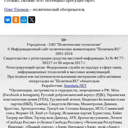
столько, сколько этот потенциал просуществует.
Олег Громов
– политический обозреватель
18+
Учредитель - ЗАО "Политические технологии"
© Информационный сайт политических комментариев "Политком.RU"
2001-2018
Свидетельство о регистрации средства массовой информации Эл № ФС77-
69227 от 06 апреля 2017 г.
Регистрирующий орган: Федеральная служба по надзору в сфере связи,
информационных технологий и массовых коммуникаций.
При полном или частичном использовании материалов сайта активная
гиперссылка на "Политком.RU" обязательна
Разработчик:
Standarta.NET
*Организации, экстремисты и террористы, запрещенные в РФ: Meta
(Facebook и Instagram), Русский добровольческий корпус (РДК), Украинская
повстанческая армия (УПА), Грузинский легион, Национал-Большевистская
партия (НБП), Талибан, Свидетели Иеговы, Мизантропик Дивижн,
Братство, Артподготовка, Тризуб им. Степана Бандеры, НСО, Славянский
союз, Формат-18, Хизб ут-Тахрир, Исламская партия Туркестана, Хайят
Тахрир аш-Шам, Таухид валь-Джихад, АУЕ, Братья мусульмане, Легион
«Свобода России» («Легион Свобода России»), «Чеченская Республика
Ичкерия», «Правый сектор», «Азов» (батальон «Азов», полк «Азов»),