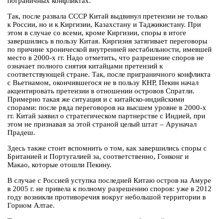
пограничных конфликтах.
Так, после развала СССР Китай выдвинул претензии не только
к России, но и к Киргизии, Казахстану и Таджикистану. При
этом в случае со всеми, кроме Киргизии, споры в итоге
завершились в пользу Китая. Киргизия затягивает переговоры
по причине хронической внутренней нестабильности, имевшей
место в 2000-х гг. Надо отметить, что разрешение споров не
означает полного снятия китайцами претензий к
соответствующей стране. Так, после приграничного конфликта
с Вьетнамом, окончившегося не в пользу КНР, Пекин начал
акцентировать претензии в отношении островов Спратли.
Примерно такая же ситуация и с китайско-индийскими
спорами: после ряда переговоров на высшем уровне в 2000-х
гг. Китай заявил о стратегическом партнерстве с Индией, при
этом не признавая за этой страной целый штат – Аруначал
Прадеш.
Здесь также стоит вспомнить о том, как завершились споры с
Британией и Португалией за, соответственно, Гонконг и
Макао, которые отошли Пекину.
В случае с Россией уступка последней Китаю остров на Амуре
в 2005 г. не привела к полному разрешению споров: уже в 2012
году возникли противоречия вокруг небольшой территории в
Горном Алтае.