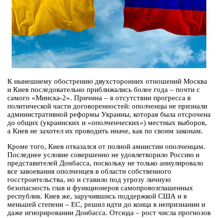
К нынешнему обострению двухсторонних отношений Москва
и Киев последовательно приближались более года – почти с
самого «Минска-2». Причина – в отсутствии прогресса в
политической части договоренностей: ополченцы не признали
административной реформы Украины, которая была отсрочена
до общих (украинских и «ополченческих») местных выборов,
а Киев не захотел их проводить иначе, как по своим законам.
Кроме того, Киев отказался от полной амнистии ополченцам.
Последнее условие совершенно не удовлетворило Россию и
представителей Донбасса, поскольку не только аннулировало
все завоевания ополченцев в области собственного
госстроительства, но и ставило под угрозу личную
безопасность глав и функционеров самопровозглашенных
республик. Киев же, заручившись поддержкой США и в
меньшей степени – ЕС, решил идти до конца в непризнании и
даже игнорировании Донбасса. Отсюда – рост числа прогнозов