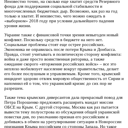
Неизвестно точно, на сколько еще хватит средств Резервного
фонда для поддержания социальной стабильности и
многочисленных бюджетных дыр. Возможно, как раз на год
только и хватит. И неизвестно, чего можно ожидать в
«выборном» 2018 году при условии дальнейшего падения
уровня жизни.
Украине также с финансовой точки зрения невыгоден новый
конфликт. Поскольку средств в бюджете на него нет.
Социальные проблемы стоят еще острее российских.
Экономика не оправилась после потери Крыма и Донбасса.
Правда, стоит учитывать и политическую сторону конфликта:
война и даже просто воинственная риторика, а также
ожидание скорого «вторжения российских войск» – все это
неплохо мобилизует население вокруг правительства, делает
его более послушным и управляемым. Кроме того, крымский
инцидент здорово отвлек мировую общественность от Сирии и
напомнил ей о том, что украинский кризис до сих пор не
разрешен.
Также тема крымских диверсантов дала прекрасный повод для
Петра Порошенко предложить расширить мандат миссии
ОБСЕ на Крым. С другой стороны, Москва как раз пытается
вывести тему полуострова из обсуждения общей украинской
повестки дня, по умолчанию признав его российским и
добиваясь в обмен на урегулирование ситуации в Новороссии
признания Крыма российским со стороны Запада. Но такое