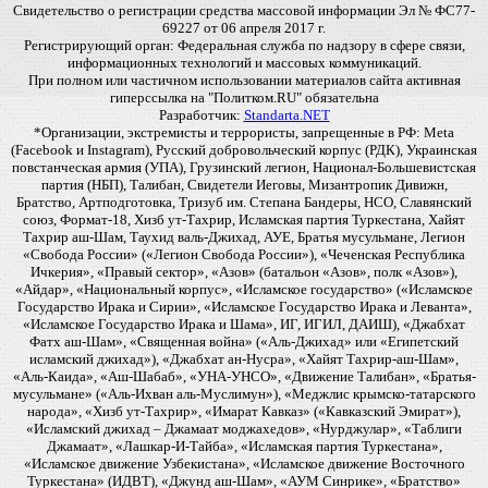
Свидетельство о регистрации средства массовой информации Эл № ФС77-
69227 от 06 апреля 2017 г.
Регистрирующий орган: Федеральная служба по надзору в сфере связи,
информационных технологий и массовых коммуникаций.
При полном или частичном использовании материалов сайта активная
гиперссылка на "Политком.RU" обязательна
Разработчик:
Standarta.NET
*Организации, экстремисты и террористы, запрещенные в РФ: Meta
(Facebook и Instagram), Русский добровольческий корпус (РДК), Украинская
повстанческая армия (УПА), Грузинский легион, Национал-Большевистская
партия (НБП), Талибан, Свидетели Иеговы, Мизантропик Дивижн,
Братство, Артподготовка, Тризуб им. Степана Бандеры, НСО, Славянский
союз, Формат-18, Хизб ут-Тахрир, Исламская партия Туркестана, Хайят
Тахрир аш-Шам, Таухид валь-Джихад, АУЕ, Братья мусульмане, Легион
«Свобода России» («Легион Свобода России»), «Чеченская Республика
Ичкерия», «Правый сектор», «Азов» (батальон «Азов», полк «Азов»),
«Айдар», «Национальный корпус», «Исламское государство» («Исламское
Государство Ирака и Сирии», «Исламское Государство Ирака и Леванта»,
«Исламское Государство Ирака и Шама», ИГ, ИГИЛ, ДАИШ), «Джабхат
Фатх аш-Шам», «Священная война» («Аль-Джихад» или «Египетский
исламский джихад»), «Джабхат ан-Нусра», «Хайят Тахрир-аш-Шам»,
«Аль-Каида», «Аш-Шабаб», «УНА-УНСО», «Движение Талибан», «Братья-
мусульмане» («Аль-Ихван аль-Муслимун»), «Меджлис крымско-татарского
народа», «Хизб ут-Тахрир», «Имарат Кавказ» («Кавказский Эмират»),
«Исламский джихад – Джамаат моджахедов», «Нурджулар», «Таблиги
Джамаат», «Лашкар-И-Тайба», «Исламская партия Туркестана»,
«Исламское движение Узбекистана», «Исламское движение Восточного
Туркестана» (ИДВТ), «Джунд аш-Шам», «АУМ Синрике», «Братство»