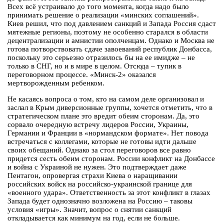
Всех всё устраивало до того момента, когда надо было
принимать решение о реализации «минских соглашений».
Киев решил, что под давлением санкций и Запада Россия сдаст
мятежные регионы, поэтому не особенно старался в области
децентрализации и амнистии ополченцам. Однако и Москва не
готова потворствовать сдаче завоеваний республик Донбасса,
поскольку это серьезно отразилось бы на ее имидже – не
только в СНГ, но и в мире в целом. Отсюда – тупик в
переговорном процессе. «Минск-2» оказался
мертворожденным ребенком.
Не касаясь вопроса о том, кто на самом деле организовал и
заслал в Крым диверсионные группы, хочется отметить, что в
стратегическом плане это вредит обеим сторонам. Да, это
сорвало очередную встречу лидеров России, Украины,
Германии и Франции в «нормандском формате». Нет повода
встречаться с коллегами, которые не готовы идти дальше
своих обещаний. Однако за стол переговоров все равно
придется сесть обеим сторонам. России конфликт на Донбассе
и война с Украиной не нужен. Это подтверждает даже
Пентагон, опровергая страхи Киева о наращивании
российских войск на российско-украинской границе для
«военного удара». Ответственность за этот конфликт в глазах
Запада будет однозначно возложена на Россию – таковы
условия «игры». Значит, вопрос о снятии санкций
откладывается как минимум на год, если не больше.