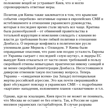
положение вещей не устраивает Киев, что и могло
спровоцировать ответные меры.
Позитив для Киева также заключается в том, что крымские
события «перебили» негативные оценки в европейских СМИ и
истеблишменте в отношении украинского руководства,
которые в последнее время стали звучать все чаще. Критика
была разнообразной – от обвинений правительства в
тотальной коррупции и нежелании совладать с кланами во
власти до требования более гибкой политики в отношении
Донбасса. О переводе конфликта в политическое русло
упоминали даже Меркель с Олландом. У Киева были
оправданные опасения, что рано или поздно усталость Европы
от Украины сыграет с последней «злую шутку», и лидеры ЕС
вынудят Киев отказаться от части своих требований в пользу
скорейшей отмены невыгодных практически никому санкций и
не менее скорейшей реинтеграции Донбасса. Несостоявшиеся
диверсии отменили такую постановку вопроса. Теперь
Украина – «ожидаемая всеми» (на Западе) потенциальная
жертва российской агрессии. Это как почти свершившийся
факт обсуждают повсюду в украинских СМИ – с подробными
«картами» нападения, изложением планов «захватчиков» и т.п.
Однако, идя на эскалацию, Киев просто не может не понимать,
что Москва не оставит ее без ответа. Так, в России не один
миллион украинских гастарбайтеров. В случае разрыва