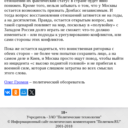
отношений их фактический статус в стране будет явно
понижен. Кроме того, нельзя забывать о том, что у Москвы
остается возможность признать Донбасс независимым. И
тогда вопрос восстановления отношений затянется не на годы,
а на десятилетия. Правда, остается открытым вопрос, как
такой сценарий повлияет на мир, поскольку в «полувойну» с
Западом Россия долго играть не сможет: что-то должно
измениться – или подходы к урегулированию конфликтов, или
сами стороны этих конфликтов.
Пока же остается надеяться, что воинственная риторика с
обеих сторон – не более чем попытки сохранить лицо, а на
самом деле и Киев, и Москва просто ищут повод, чтобы выйти
из инцидента «с высоко поднятой головой» и не прибегая к
военной силе, которая слишком затратна во всех смыслах
этого слова.
Олег Громов
– политический обозреватель
18+
Учредитель - ЗАО "Политические технологии"
© Информационный сайт политических комментариев "Политком.RU"
2001-2018