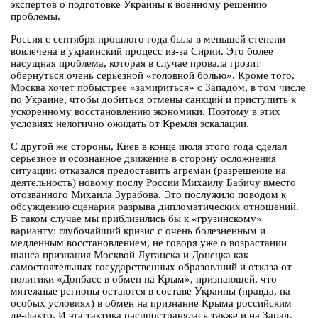
экспертов о подготовке Украины к военному решению
проблемы.
Россия с сентября прошлого года была в меньшей степени
вовлечена в украинский процесс из-за Сирии. Это более
насущная проблема, которая в случае провала грозит
обернуться очень серьезной «головной болью». Кроме того,
Москва хочет побыстрее «замириться» с Западом, в том числе
по Украине, чтобы добиться отмены санкций и приступить к
ускоренному восстановлению экономики. Поэтому в этих
условиях нелогично ожидать от Кремля эскалации.
С другой же стороны, Киев в конце июля этого года сделал
серьезное и осознанное движение в сторону осложнения
ситуации: отказался предоставить агреман (разрешение на
деятельность) новому послу России Михаилу Бабичу вместо
отозванного Михаила Зурабова. Это послужило поводом к
обсуждению сценария разрыва дипломатических отношений.
В таком случае мы приблизились бы к «грузинскому»
варианту: глубочайший кризис с очень болезненным и
медленным восстановлением, не говоря уже о возрастании
шанса признания Москвой Луганска и Донецка как
самостоятельных государственных образований и отказа от
политики «Донбасс в обмен на Крым», признающей, что
мятежные регионы остаются в составе Украины (правда, на
особых условиях) в обмен на признание Крыма российским
де-факто. И эта тактика распространялась также и на Запад.