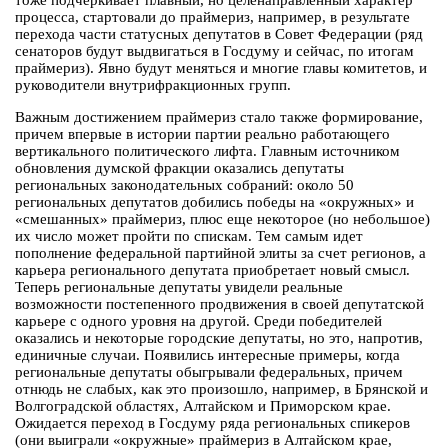
тоже подчеркивает плавный, но целенаправленный характер
процесса, стартовали до праймериз, например, в результате
перехода части статусных депутатов в Совет Федерации (ряд
сенаторов будут выдвигаться в Госдуму и сейчас, по итогам
праймериз). Явно будут меняться и многие главы комитетов, и
руководители внутрифракционных групп.
Важным достижением праймериз стало также формирование,
причем впервые в истории партии реально работающего
вертикального политического лифта. Главным источником
обновления думской фракции оказались депутаты
региональных законодательных собраний: около 50
региональных депутатов добились победы на «окружных» и
«смешанных» праймериз, плюс еще некоторое (но небольшое)
их число может пройти по спискам. Тем самым идет
пополнение федеральной партийной элиты за счет регионов, а
карьера регионального депутата приобретает новый смысл.
Теперь региональные депутаты увидели реальные
возможности постепенного продвижения в своей депутатской
карьере с одного уровня на другой. Среди победителей
оказались и некоторые городские депутаты, но это, напротив,
единичные случаи. Появились интересные примеры, когда
региональные депутаты обыгрывали федеральных, причем
отнюдь не слабых, как это произошло, например, в Брянской и
Волгоградской областях, Алтайском и Приморском крае.
Ожидается переход в Госдуму ряда региональных спикеров
(они выиграли «окружные» праймериз в Алтайском крае,