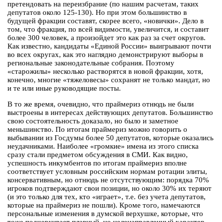
претендовать на переизбрание (по нашим расчетам, таких
депутатов около 125-130). Но при этом большинство в
будущей фракции составят, скорее всего, «новички». Дело в
том, что фракция, по всей видимости, увеличится, и составит
более 300 человек, а произойдет это как раз за счет округов.
Как известно, кандидаты «Единой России» выигрывают почти
во всех округах, как это наглядно демонстрируют выборы в
региональные законодательные собрания. Поэтому
«старожилы» несколько растворятся в новой фракции, хотя,
конечно, многие «тяжеловесы» сохранят не только мандат, но
и те или иные руководящие посты.
В то же время, очевидно, что праймериз отнюдь не были
выстроены в интересах действующих депутатов. Большинство
свою состоятельность доказало, но было и заметное
меньшинство. По итогам праймериз можно говорить о
выбывании из Госдумы более 50 депутатов, которые оказались
неудачниками. Наиболее «громкие» имена из этого списка
сразу стали предметом обсуждения в СМИ. Как видно,
успешность инкумбентов по итогам праймериз вполне
соответствует условным российским нормам ротации элиты,
консервативным, но отнюдь не отсутствующим: порядка 70%
игроков подтверждают свои позиции, но около 30% их теряют
(и это только для тех, кто «играет», т.е. без учета депутатов,
которые на праймериз не пошли). Кроме того, намечаются
персональные изменения в думской верхушке, которые, что