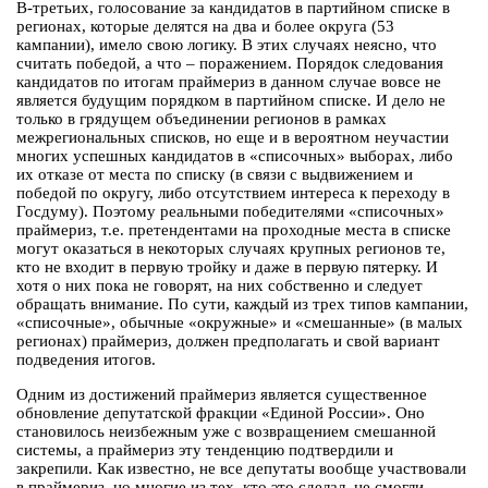
В-третьих, голосование за кандидатов в партийном списке в
регионах, которые делятся на два и более округа (53
кампании), имело свою логику. В этих случаях неясно, что
считать победой, а что – поражением. Порядок следования
кандидатов по итогам праймериз в данном случае вовсе не
является будущим порядком в партийном списке. И дело не
только в грядущем объединении регионов в рамках
межрегиональных списков, но еще и в вероятном неучастии
многих успешных кандидатов в «списочных» выборах, либо
их отказе от места по списку (в связи с выдвижением и
победой по округу, либо отсутствием интереса к переходу в
Госдуму). Поэтому реальными победителями «списочных»
праймериз, т.е. претендентами на проходные места в списке
могут оказаться в некоторых случаях крупных регионов те,
кто не входит в первую тройку и даже в первую пятерку. И
хотя о них пока не говорят, на них собственно и следует
обращать внимание. По сути, каждый из трех типов кампании,
«списочные», обычные «окружные» и «смешанные» (в малых
регионах) праймериз, должен предполагать и свой вариант
подведения итогов.
Одним из достижений праймериз является существенное
обновление депутатской фракции «Единой России». Оно
становилось неизбежным уже с возвращением смешанной
системы, а праймериз эту тенденцию подтвердили и
закрепили. Как известно, не все депутаты вообще участвовали
в праймериз, но многие из тех, кто это сделал, не смогли