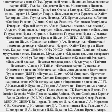
повстанческая армия (УПА), Грузинский легион, Национал-Большевистская
партия (НБП), Талибан, Свидетели Иеговы, Мизантропик Дивижн,
Братство, Артподготовка, Тризуб им. Степана Бандеры, НСО, Славянский
союз, Формат-18, Хизб ут-Тахрир, Исламская партия Туркестана, Хайят
Тахрир аш-Шам, Таухид валь-Джихад, АУЕ, Братья мусульмане, Легион
«Свобода России» («Легион Свобода России»), «Чеченская Республика
Ичкерия», «Правый сектор», «Азов» (батальон «Азов», полк «Азов»),
«Айдар», «Национальный корпус», «Исламское государство» («Исламское
Государство Ирака и Сирии», «Исламское Государство Ирака и Леванта»,
«Исламское Государство Ирака и Шама», ИГ, ИГИЛ, ДАИШ), «Джабхат
Фатх аш-Шам», «Священная война» («Аль-Джихад» или «Египетский
исламский джихад»), «Джабхат ан-Нусра», «Хайят Тахрир-аш-Шам»,
«Аль-Каида», «Аш-Шабаб», «УНА-УНСО», «Движение Талибан», «Братья-
мусульмане» («Аль-Ихван аль-Муслимун»), «Меджлис крымско-татарского
народа», «Хизб ут-Тахрир», «Имарат Кавказ» («Кавказский Эмират»),
«Исламский джихад – Джамаат моджахедов», «Нурджулар», «Таблиги
Джамаат», «Лашкар-И-Тайба», «Исламская партия Туркестана»,
«Исламское движение Узбекистана», «Исламское движение Восточного
Туркестана» (ИДВТ), «Джунд аш-Шам», «АУМ Синрике», «Братство»
Корчинского, «Тризуб им. Степана Бандеры», «Организация украинских
националистов» (ОУН), международное общественное движение ЛГБТ,
А.Навальный, К.Буданов, Д.Гордон, А.Арестович. Иностранные агенты:
Телеканал «Дождь», Медуза, Голос Америки, ТК Настоящее Время, The
Insider, Deutsche Welle, Проект, Azatliq Radiosi, «Радио Свободная Европа/
Радио Свобода» (PCE/PC), Сибирь. Реалии, Фактограф, Север. Реалии,
MEDIUM-ORIENT, Bellingcat, Пономарев Л. А., Савицкая Л.А., Маркелов
С.Е., Камалягин Д.Н., Апахончич Д.А., Толоконникова Н.А., Гельман М.А.,
Шендерович В.А., Верзилов П.Ю., Баданин Р.С., Альянс Врачей, Агора,