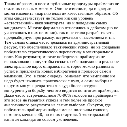
Таким образом, в целом публичные процедуры праймериз не
стали их сильным местом. Они не изменили, да и вряд ли
могли изменить «партию власти» качественным образом. Об
этом свидетельствует не только низкий уровень
«естественной» явки электората, но и поведение самих
кандидатов. Многие формально относились к дебатам (но не
участвовать в них не могли), так и не стали разрабатывать
предвыборную программу, встречаться с населением и т.п.
Тем самым ставка часто делалась на административный
ресурс, что обеспечивало тактический успех, но не создавало
победителю стратегическую перспективу в электоральном
поле. Как результат, многие победители праймериз не
использовали шанс, чтобы создать себе надежное и реальное
электоральное ядро, опираясь на которое можно развивать
успех и привлекать новых избирателей в процессе самой
кампании. Это, в свою очередь, означает, что кампанию им
надо будет начинать практически с нуля, а сами выборы в
округах могут превратиться в куда более острую
конкурентную борьбу, чем это видится по итогам праймериз.
Даже часто встречающиеся 70-90% голосов на праймериз –
это вовсе не гарантия успеха и тем более не прогноз
аналогичного результата на самих выборах. Округов, где
победитель праймериз набрал менее половины голосов,
немного, меньше 40, но в них стартовый электоральный
капитал кандидатов совсем уж невелик.