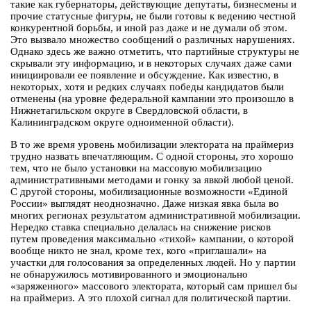
такие как губернаторы, действующие депутаты, бизнесмены и
прочие статусные фигуры, не были готовы к ведению честной
конкурентной борьбы, и иной раз даже и не думали об этом.
Это вызвало множество сообщений о различных нарушениях.
Однако здесь же важно отметить, что партийные структуры не
скрывали эту информацию, и в некоторых случаях даже сами
инициировали ее появление и обсуждение. Как известно, в
некоторых, хотя и редких случаях победы кандидатов были
отменены (на уровне федеральной кампании это произошло в
Нижнетагильском округе в Свердловской области, в
Калининградском округе одноименной области).
В то же время уровень мобилизации электората на праймериз
трудно назвать впечатляющим. С одной стороны, это хорошо
тем, что не было установки на массовую мобилизацию
административными методами и гонку за явкой любой ценой.
С другой стороны, мобилизационные возможности «Единой
России» выглядят неоднозначно. Даже низкая явка была во
многих регионах результатом административной мобилизации.
Нередко ставка специально делалась на снижение рисков
путем проведения максимально «тихой» кампании, о которой
вообще никто не знал, кроме тех, кого «приглашали» на
участки для голосования за определенных людей. Но у партии
не обнаружилось мотивированного и эмоционально
«заряженного» массового электората, который сам пришел бы
на праймериз. А это плохой сигнал для политической партии.