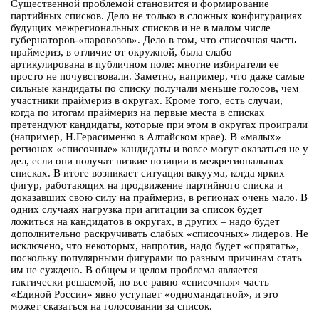
Существенной проблемой становится и формирование
партийных списков. Дело не только в сложных конфигурациях
будущих межрегиональных списков и не в малом числе
губернаторов-«паровозов». Дело в том, что списочная часть
праймериз, в отличие от окружной, была слабо
артикулирована в публичном поле: многие избиратели ее
просто не почувствовали. Заметно, например, что даже самые
сильные кандидаты по списку получали меньше голосов, чем
участники праймериз в округах. Кроме того, есть случаи,
когда по итогам праймериз на первые места в списках
претендуют кандидаты, которые при этом в округах проиграли
(например, Н.Герасименко в Алтайском крае). В «малых»
регионах «списочные» кандидаты и вовсе могут оказаться не у
дел, если они получат низкие позиции в межрегиональных
списках. В итоге возникает ситуация вакуума, когда ярких
фигур, работающих на продвижение партийного списка и
доказавших свою силу на праймериз, в регионах очень мало. В
одних случаях нагрузка при агитации за список будет
ложиться на кандидатов в округах, в других – надо будет
дополнительно раскручивать слабых «списочных» лидеров. Не
исключено, что некоторых, напротив, надо будет «спрятать»,
поскольку популярными фигурами по разным причинам стать
им не суждено. В общем и целом проблема является
тактически решаемой, но все равно «списочная» часть
«Единой России» явно уступает «одномандатной», и это
может сказаться на голосовании за список.