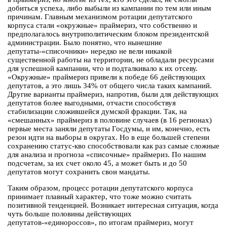
добиться успеха, либо выбыли из кампании по тем или иным
причинам. Главным механизмом ротации депутатского
корпуса стали «окружные» праймериз, что собственно и
предполагалось внутриполитическим блоком президентской
администрации. Было понятно, что нынешние
депутаты-«списочники» нередко не вели никакой
существенной работы на территории, не обладали ресурсами
для успешной кампании, что и подталкивало к их отсеву.
«Окружные» праймериз привели к победе 66 действующих
депутатов, а это лишь 34% от общего числа таких кампаний.
Другие варианты праймериз, напротив, были для действующих
депутатов более выгодными, отчасти способствуя
стабилизации сложившейся думской фракции. Так, на
«смешанных» праймериз в половине случаев (в 16 регионах)
первые места заняли депутаты Госдумы, и им, конечно, есть
резон идти на выборы в округах. Но в еще большей степени
сохранению статус-кво способствовали как раз самые сложные
для анализа и прогноза «списочные» праймериз. По нашим
подсчетам, за их счет около 45, а может быть и до 50
депутатов могут сохранить свои мандаты.
Таким образом, процесс ротации депутатского корпуса
принимает плавный характер, что тоже можно считать
позитивной тенденцией. Возникает интересная ситуация, когда
чуть больше половины действующих
депутатов-«единороссов», по итогам праймериз, могут