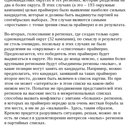
одномандатных округах в тех регионах, которые разделены на
два и более округа. В этих случаях (а это – 193 окружные
кампании) целью праймериз было выявление наиболее сильных
кандидатов, которые и должны быть выдвинуты партией на
сентябрьских выборах. Эти случаи являются самыми
«простыми» с точки зрения смысла праймериз и их результата.
Во-вторых, голосование в регионах, где создан только один
одномандатный округ (32 кампании), по смыслу и результату
не столь очевидно, поскольку в этих случаях не было
разделения на «окружные» и «списочные» праймериз.
Предполагается, что победитель этих праймериз будет
выдвигаться в округе. Но пока до конца неясно, с какими более
крупными регионами будут объединены регионы «малые», и
какие позиции могут занять их кандидаты. Например, можно
предполагать, что кандидат, занявший на таких праймериз
второе место, должен быть включен в список партии. Но при
этом он может «затеряться» в этом списке на каком-либо
низком месте. Попытки же продвижения представителей этих
регионов на высокие места в межрегиональных списках
способны вызвать конфликты с элитами «больших» регионов,
в которых на праймериз нередко шла очень жесткая борьба за
эти места, и им не до «малышей». Здесь, таким образом,
Кремлю придется разруливать ситуацию, решая, можно ли и
есть ли смысл в удовлетворении интересов «малых» регионов
в партийных списках.