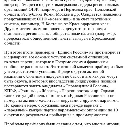
когда праймериз в округах выигрывали лидеры региональных
организаций ОНФ, например, в Пермском крае, Пензенской
области, Республике Коми, Москве и др. Ожидается появление
представляющих ОНФ «новых лиц» и за счет партийных
списков, например, Н.Костенко от Краснодарского края.
Другим источником пополнения депутатского корпуса
становятся региональные общественные палаты (например,
председатель общественной палаты выиграл в Ярославской
области).
При этом итоги праймериз «Единой России» не противоречат
и сценариям возможных уступок системной оппозиции,
включая партии, которые в Госдуме своими фракциями
вообще не располагают. Этот «тонкий момент» праймериз был
учтен достаточно успешно. В ряде округов активной
кампании с сильными лидерами не было, и это как раз могут
быть округа, в которых впоследствии лидирующие позиции
постараются занять кандидаты «Справедливой России»,
КПРФ, «Родины», «Яблока», «Партии роста» и др. Однако
таких ситуаций очень немного, и «Единая Россия» явно не
намерена активно «делиться» округами с другими партиями.
По крайней мере, обсуждавшийся прежде вариант с
«передачей» каждой партии парламентской оппозиции по 10
округов по результатам праймериз не просматривается.
Проблемы праймериз были связаны с тем, что многие игроки,