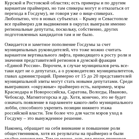
Курской и Ростовской областях; есть примеры и по другим
вариантам праймериз, но там спикеры могут и отказаться от
перехода в Госдуму), не говоря уже о вице-спикерах.
Любопытно, что в новых субъектах – Крыму и Севастополе
все праймериз для выдвижения в округах выиграли именно
региональные депутаты, поскольку, собственно, других
подготовленных кандидатов там и не было.
Ожидается и заметное пополнение Госдумы за счет
муниципальных руководителей, что тоже можно считать
вариантом вертикального лифта, приводящего к росту роли и
значения представителей регионов в думской фракции
«Единой России». Впрочем, в случае муниципалов речь все-
таки идет не о депутатах, а о руководителях муниципалитетов,
главах администраций. Примерно от 15 до 20 представителей
муниципальной элиты могут стать новыми депутатами. Среди
выигравших «окружные» праймериз есть, например, мэры
Краснодара и Новороссийска, Саратова, Вологды, Иваново,
Чебоксар, Магнитогорска и др. Хотя, конечно, это не будет
означать появление в парламенте какого-либо муниципального
лобби, способного укрепить позиции нижнего этажа
российской власти. Тем более что для части мэров уход в
Госдуму – это вынужденное решение.
Наконец, обращает на себя внимание и повышение роли
общественников, хотя их результаты на праймериз и были
крайне неровными. Тем не менее, есть ряд ярких примеров,