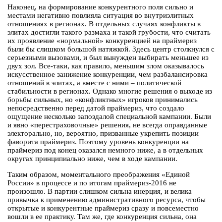
Наконец, на формирование конкурентного поля сильно и
местами негативно повлияла ситуация во внутриэлитных
отношениях в регионах. В отдельных случаях конфликты в
элитах достигли такого размаха и такой грубости, что считать
их проявление «нормальной» конкуренцией на праймериз
были бы слишком большой натяжкой. Здесь центр столкнулся с
серьезными вызовами, и был вынужден выбирать меньшее из
двух зол. Все-таки, как правило, меньшим злом оказывалось
искусственное занижение конкуренции, чем разбалансировка
отношений в элитах, а вместе с ними – политической
стабильности в регионах. Однако многие решения о выходе из
борьбы сильных, но «конфликтных» игроков принимались
непосредственно перед датой праймериз, что создало
ощущение несколько запоздалой специальной кампании. Были
и явно «перестраховочные» решения, не всегда оправданные
электорально, но, вероятно, призванные укрепить позиции
фаворита праймериз. Поэтому уровень конкуренции на
праймериз под конец оказался немного ниже, а в отдельных
округах принципиально ниже, чем в ходе кампании.
Таким образом, моментального преображения «Единой
России» в процессе и по итогам праймериз-2016 не
произошло. В партии слишком сильна инерция, и велика
привычка к применению административного ресурса, чтобы
открытые и конкурентные праймериз сразу и повсеместно
вошли в ее практику. Там же, где конкуренция сильна, она