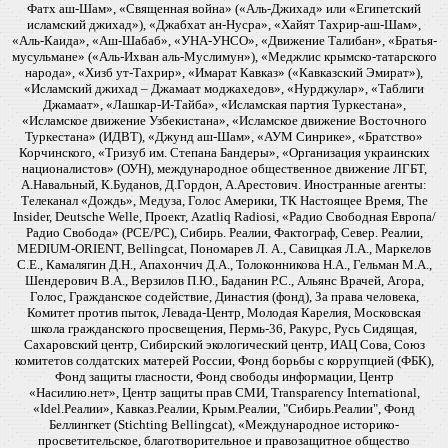
Фатх аш-Шам», «Священная война» («Аль-Джихад» или «Египетский
исламский джихад»), «Джабхат ан-Нусра», «Хайят Тахрир-аш-Шам»,
«Аль-Каида», «Аш-Шабаб», «УНА-УНСО», «Движение Талибан», «Братья-
мусульмане» («Аль-Ихван аль-Муслимун»), «Меджлис крымско-татарского
народа», «Хизб ут-Тахрир», «Имарат Кавказ» («Кавказский Эмират»),
«Исламский джихад – Джамаат моджахедов», «Нурджулар», «Таблиги
Джамаат», «Лашкар-И-Тайба», «Исламская партия Туркестана»,
«Исламское движение Узбекистана», «Исламское движение Восточного
Туркестана» (ИДВТ), «Джунд аш-Шам», «АУМ Синрике», «Братство»
Корчинского, «Тризуб им. Степана Бандеры», «Организация украинских
националистов» (ОУН), международное общественное движение ЛГБТ,
А.Навальный, К.Буданов, Д.Гордон, А.Арестович. Иностранные агенты:
Телеканал «Дождь», Медуза, Голос Америки, ТК Настоящее Время, The
Insider, Deutsche Welle, Проект, Azatliq Radiosi, «Радио Свободная Европа/
Радио Свобода» (PCE/PC), Сибирь. Реалии, Фактограф, Север. Реалии,
MEDIUM-ORIENT, Bellingcat, Пономарев Л. А., Савицкая Л.А., Маркелов
С.Е., Камалягин Д.Н., Апахончич Д.А., Толоконникова Н.А., Гельман М.А.,
Шендерович В.А., Верзилов П.Ю., Баданин Р.С., Альянс Врачей, Агора,
Голос, Гражданское содействие, Династия (фонд), За права человека,
Комитет против пыток, Левада-Центр, Молодая Карелия, Московская
школа гражданского просвещения, Пермь-36, Ракурс, Русь Сидящая,
Сахаровский центр, Сибирский экологический центр, ИАЦ Сова, Союз
комитетов солдатских матерей России, Фонд борьбы с коррупцией (ФБК),
Фонд защиты гласности, Фонд свободы информации, Центр
«Насилию.нет», Центр защиты прав СМИ, Transparency International,
«Idel.Реалии», Кавказ.Реалии, Крым.Реалии, "Сибирь.Реалии", Фонд
Беллингкет (Stichting Bellingcat), «Международное историко-
просветительское, благотворительное и правозащитное общество