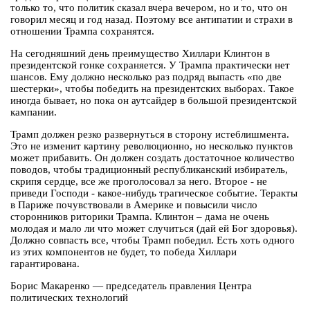
только то, что политик сказал вчера вечером, но и то, что он
говорил месяц и год назад. Поэтому все антипатии и страхи в
отношении Трампа сохранятся.
На сегодняшний день преимущество Хиллари Клинтон в
президентской гонке сохраняется. У Трампа практически нет
шансов. Ему должно несколько раз подряд выпасть «по две
шестерки», чтобы победить на президентских выборах. Такое
иногда бывает, но пока он аутсайдер в большой президентской
кампании.
Трамп должен резко развернуться в сторону истеблишмента.
Это не изменит картину революционно, но несколько пунктов
может прибавить. Он должен создать достаточное количество
поводов, чтобы традиционный республиканский избиратель,
скрипя сердце, все же проголосовал за него. Второе - не
приведи Господи - какое-нибудь трагическое событие. Теракты
в Париже почувствовали в Америке и повысили число
сторонников риторики Трампа. Клинтон – дама не очень
молодая и мало ли что может случиться (дай ей Бог здоровья).
Должно совпасть все, чтобы Трамп победил. Есть хоть одного
из этих компонентов не будет, то победа Хиллари
гарантирована.
Борис Макаренко — председатель правления Центра
политических технологий