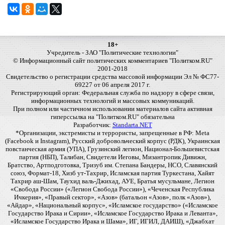
18+
Учредитель - ЗАО "Политические технологии"
© Информационный сайт политических комментариев "Политком.RU"
2001-2018
Свидетельство о регистрации средства массовой информации Эл № ФС77-
69227 от 06 апреля 2017 г.
Регистрирующий орган: Федеральная служба по надзору в сфере связи,
информационных технологий и массовых коммуникаций.
При полном или частичном использовании материалов сайта активная
гиперссылка на "Политком.RU" обязательна
Разработчик:
Standarta.NET
*Организации, экстремисты и террористы, запрещенные в РФ: Meta
(Facebook и Instagram), Русский добровольческий корпус (РДК), Украинская
повстанческая армия (УПА), Грузинский легион, Национал-Большевистская
партия (НБП), Талибан, Свидетели Иеговы, Мизантропик Дивижн,
Братство, Артподготовка, Тризуб им. Степана Бандеры, НСО, Славянский
союз, Формат-18, Хизб ут-Тахрир, Исламская партия Туркестана, Хайят
Тахрир аш-Шам, Таухид валь-Джихад, АУЕ, Братья мусульмане, Легион
«Свобода России» («Легион Свобода России»), «Чеченская Республика
Ичкерия», «Правый сектор», «Азов» (батальон «Азов», полк «Азов»),
«Айдар», «Национальный корпус», «Исламское государство» («Исламское
Государство Ирака и Сирии», «Исламское Государство Ирака и Леванта»,
«Исламское Государство Ирака и Шама», ИГ, ИГИЛ, ДАИШ), «Джабхат