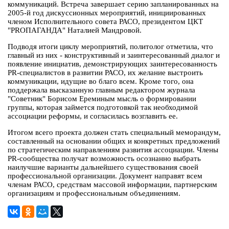
коммуникаций. Встреча завершает серию запланированных на
2005-й год дискуссионных мероприятий, инициированных
членом Исполнительного совета РАСО, президентом ЦКТ
"PRОПАГАНДА" Наталией Мандровой.
Подводя итоги циклу мероприятий, политолог отметила, что
главный из них - конструктивный и заинтересованный диалог и
появление инициатив, демонстрирующих заинтересованность
PR-специалистов в развитии РАСО, их желание выстроить
коммуникации, идущие во благо всем. Кроме того, она
поддержала высказанную главным редактором журнала
"Советник" Борисом Ереминым мысль о формировании
группы, которая займется подготовкой так необходимой
ассоциации реформы, и согласилась возглавить ее.
Итогом всего проекта должен стать специальный меморандум,
составленный на основании общих и конкретных предложений
по стратегическим направлениям развития ассоциации. Члены
PR-сообщества получат возможность осознанно выбрать
наилучшие варианты дальнейшего существования своей
профессиональной организации. Документ направят всем
членам РАСО, средствам массовой информации, партнерским
организациям и профессиональным объединениям.