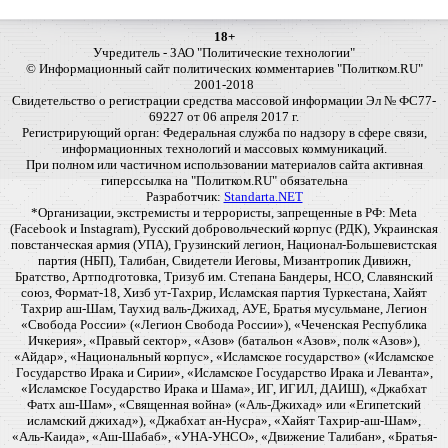
18+
Учредитель - ЗАО "Политические технологии"
© Информационный сайт политических комментариев "Политком.RU"
2001-2018
Свидетельство о регистрации средства массовой информации Эл № ФС77-
69227 от 06 апреля 2017 г.
Регистрирующий орган: Федеральная служба по надзору в сфере связи,
информационных технологий и массовых коммуникаций.
При полном или частичном использовании материалов сайта активная
гиперссылка на "Политком.RU" обязательна
Разработчик:
Standarta.NET
*Организации, экстремисты и террористы, запрещенные в РФ: Meta
(Facebook и Instagram), Русский добровольческий корпус (РДК), Украинская
повстанческая армия (УПА), Грузинский легион, Национал-Большевистская
партия (НБП), Талибан, Свидетели Иеговы, Мизантропик Дивижн,
Братство, Артподготовка, Тризуб им. Степана Бандеры, НСО, Славянский
союз, Формат-18, Хизб ут-Тахрир, Исламская партия Туркестана, Хайят
Тахрир аш-Шам, Таухид валь-Джихад, АУЕ, Братья мусульмане, Легион
«Свобода России» («Легион Свобода России»), «Чеченская Республика
Ичкерия», «Правый сектор», «Азов» (батальон «Азов», полк «Азов»),
«Айдар», «Национальный корпус», «Исламское государство» («Исламское
Государство Ирака и Сирии», «Исламское Государство Ирака и Леванта»,
«Исламское Государство Ирака и Шама», ИГ, ИГИЛ, ДАИШ), «Джабхат
Фатх аш-Шам», «Священная война» («Аль-Джихад» или «Египетский
исламский джихад»), «Джабхат ан-Нусра», «Хайят Тахрир-аш-Шам»,
«Аль-Каида», «Аш-Шабаб», «УНА-УНСО», «Движение Талибан», «Братья-