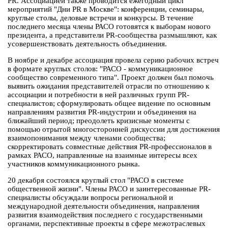
PR. Ассоциацией также проводится ежегодный цикл
мероприятий "Дни PR в Москве": конференции, семинары,
круглые столы, деловые встречи и конкурсы. В течение
последнего месяца члены РАСО готовятся к выборам нового
президента, а представители PR-сообщества размышляют, как
усовершенствовать деятельность объединения.
В ноябре и декабре ассоциация провела серию рабочих встреч
в формате круглых столов: "РАСО - коммуникационное
сообщество современного типа". Проект должен был помочь
выявить ожидания представителей отрасли по отношению к
ассоциации и потребности в ней различных групп PR-
специалистов; сформулировать общее видение по основным
направлениям развития PR-индустрии и объединения на
ближайший период; преодолеть кризисные моменты с
помощью отрытой многосторонней дискуссии для достижения
взаимопонимания между членами сообщества;
скорректировать совместные действия PR-профессионалов в
рамках РАСО, направленные на взаимные интересы всех
участников коммуникационного рынка.
20 декабря состоялся круглый стол "РАСО в системе
общественной жизни". Члены РАСО и заинтересованные PR-
специалисты обсуждали вопросы региональной и
международной деятельности объединения, направления
развития взаимодействия последнего с государственными
органами, перспективные проекты в сфере межотраслевых