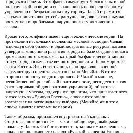
городского совета. Этот факт стимулирует Чалого к активной
политической позиции и возвращению к непосредственному
управлению небезразличным ему городу. Чалый стремится
аккумулировать вокруг себя растущее недовольство крымчан
ростом цен и проблемами нарушенного туристического
сезона.
Кроме того, конфликт имеет еще и экономические корни. На
протяжении нескольких последних месяцев господин Чалый,
используя свои бизнес- и административные ресурсы пытался
утвердить концепцию развития города на базе создания нового
промышленного комплекса, который бы фактически отменил
статус города в качестве вечного реципиента Черноморского
флота России. Это, естественно, не понравилось военной
элите, которую представляет господин Меняйло. В итоге
стороны попросту не договорились. И Чалый в манере,
несвойственной российской политике последнего десятилетия
(зато в привычной для политики украинской), обратился
напрямую к массам, подчеркнув при этом, что призывает всех
голосовать за «Единую Россию», список которой он
возглавляет на региональных выборах (Меняйло же в этом
списке значится вторым номером).
Таким образом, произошел внутриэлитный конфликт.
Стартовые позиции в нём – как и вообще перед выборами –
сильнее у Чалого. Он богат, известен, за ним имидж человека,
едва ли не положившего начало «Русской весне» на Украине.