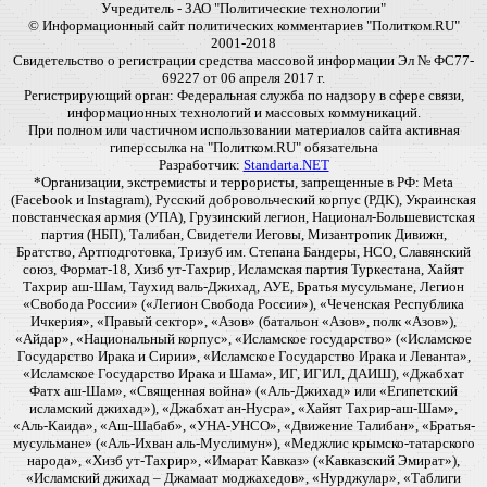
Учредитель - ЗАО "Политические технологии"
© Информационный сайт политических комментариев "Политком.RU"
2001-2018
Свидетельство о регистрации средства массовой информации Эл № ФС77-
69227 от 06 апреля 2017 г.
Регистрирующий орган: Федеральная служба по надзору в сфере связи,
информационных технологий и массовых коммуникаций.
При полном или частичном использовании материалов сайта активная
гиперссылка на "Политком.RU" обязательна
Разработчик:
Standarta.NET
*Организации, экстремисты и террористы, запрещенные в РФ: Meta
(Facebook и Instagram), Русский добровольческий корпус (РДК), Украинская
повстанческая армия (УПА), Грузинский легион, Национал-Большевистская
партия (НБП), Талибан, Свидетели Иеговы, Мизантропик Дивижн,
Братство, Артподготовка, Тризуб им. Степана Бандеры, НСО, Славянский
союз, Формат-18, Хизб ут-Тахрир, Исламская партия Туркестана, Хайят
Тахрир аш-Шам, Таухид валь-Джихад, АУЕ, Братья мусульмане, Легион
«Свобода России» («Легион Свобода России»), «Чеченская Республика
Ичкерия», «Правый сектор», «Азов» (батальон «Азов», полк «Азов»),
«Айдар», «Национальный корпус», «Исламское государство» («Исламское
Государство Ирака и Сирии», «Исламское Государство Ирака и Леванта»,
«Исламское Государство Ирака и Шама», ИГ, ИГИЛ, ДАИШ), «Джабхат
Фатх аш-Шам», «Священная война» («Аль-Джихад» или «Египетский
исламский джихад»), «Джабхат ан-Нусра», «Хайят Тахрир-аш-Шам»,
«Аль-Каида», «Аш-Шабаб», «УНА-УНСО», «Движение Талибан», «Братья-
мусульмане» («Аль-Ихван аль-Муслимун»), «Меджлис крымско-татарского
народа», «Хизб ут-Тахрир», «Имарат Кавказ» («Кавказский Эмират»),
«Исламский джихад – Джамаат моджахедов», «Нурджулар», «Таблиги