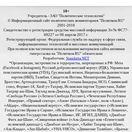
18+
Учредитель - ЗАО "Политические технологии"
© Информационный сайт политических комментариев "Политком.RU"
2001-2018
Свидетельство о регистрации средства массовой информации Эл № ФС77-
69227 от 06 апреля 2017 г.
Регистрирующий орган: Федеральная служба по надзору в сфере связи,
информационных технологий и массовых коммуникаций.
При полном или частичном использовании материалов сайта активная
гиперссылка на "Политком.RU" обязательна
Разработчик:
Standarta.NET
*Организации, экстремисты и террористы, запрещенные в РФ: Meta
(Facebook и Instagram), Русский добровольческий корпус (РДК), Украинская
повстанческая армия (УПА), Грузинский легион, Национал-Большевистская
партия (НБП), Талибан, Свидетели Иеговы, Мизантропик Дивижн,
Братство, Артподготовка, Тризуб им. Степана Бандеры, НСО, Славянский
союз, Формат-18, Хизб ут-Тахрир, Исламская партия Туркестана, Хайят
Тахрир аш-Шам, Таухид валь-Джихад, АУЕ, Братья мусульмане, Легион
«Свобода России» («Легион Свобода России»), «Чеченская Республика
Ичкерия», «Правый сектор», «Азов» (батальон «Азов», полк «Азов»),
«Айдар», «Национальный корпус», «Исламское государство» («Исламское
Государство Ирака и Сирии», «Исламское Государство Ирака и Леванта»,
«Исламское Государство Ирака и Шама», ИГ, ИГИЛ, ДАИШ), «Джабхат
Фатх аш-Шам», «Священная война» («Аль-Джихад» или «Египетский
исламский джихад»), «Джабхат ан-Нусра», «Хайят Тахрир-аш-Шам»,
«Аль-Каида», «Аш-Шабаб», «УНА-УНСО», «Движение Талибан», «Братья-