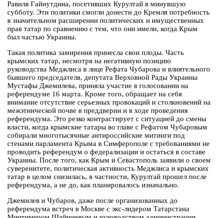
Равиля Гайнутдина, посетивших Курултай в минувшую
субботу. Эти политики смогли донести до Кремля потребность
в значительном расширении политических и имущественных
прав татар по сравнению с тем, что они имели, когда Крым
был частью Украины.
Такая политика замирения принесла свои плоды. Часть
крымских татар, несмотря на негативную позицию
руководства Меджлиса в лице Рефата Чубарова и влиятельного
бывшего председателя, депутата Верховной Рады Украины
Мустафы Джемилева, приняла участие в голосовании на
референдуме 16 марта. Кроме того, обращает на себя
внимание отсутствие серьезных провокаций и столкновений на
межэтнической почве в преддверии и в ходе проведения
референдума. Это резко контрастирует с ситуацией до смены
власти, когда крымские татары во главе с Рефатом Чубаровым
собирали многотысячные антироссийские митинги под
стенами парламента Крыма в Симферополе с требованиями не
проводить референдум о федерализации и остаться в составе
Украины. После того, как Крым и Севастополь заявили о своем
суверенитете, политическая активность Меджлиса и крымских
татар в целом снизилась, в частности, Курултай прошел после
референдума, а не до, как планировалось изначально.
Джемилев и Чубаров, даже после организованных до
референдума встреч в Москве с экс-лидером Татарстана
Минтимером Шаймиевым и руководством администрации