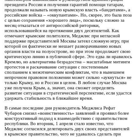
президента России и получения гарантий помощи татарам,
продолжали называть новую крымскую власть «бандитами», а
российские войска – «оккупантами». Но, скорее, это была поза
с целью сохранения «хорошего лица», поскольку сложно за
месяц отказаться от антироссийской риторики,
использовавшейся на протяжении двух десятилетий. Как
отмечают крымские политологи, Меджлис при негласной
поддержке представителей Москвы затеял сложную игру, при
которой он фактически не мешает разворачиванию новых
органов власти на полуострове, но при этом продолжает свою
критическую линию в публичной сфере. Это едва ли нравилось
Кремлю, но альтернатива безрадостна – масштабные митинги
протестов и раскачивание ситуации с постепенным
сползанием к межэтническим конфликтам, что в нынешнем
непрочном правовом положении может сильно «аукнуться» не
только Крыму, но и России в целом. В любом случае Москва
уже получила Крым, а, значит, она сможет определять
развитие ситуации в стратегической перспективе, если удастся
удержать стабильность в ближайшее время.
В самые последние дни руководитель Меджлиса Рефат
Чубаров снизил «воинственность» заявлений и проявил более
конструктивный подход к взаимодействию с правительством
республики. Во вторник, 1 апреля стало известно, что
Меджлис согласился делегировать двух своих представителей
в крымское правительство, чего не удавалось сделать при