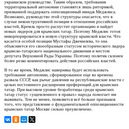
украинском руководстве. Таким образом, требования
территориальной автономии становятся лишь риторикой,
призванной поддержать оппозиционный имидж Меджлиса.
Возможно, руководство этой структуры опасается, что в
случае неконструктивной позиции в отношении российских
властей, Кремль просто распустит организацию и найдет
новых лидеров для крымских татар. Поэтому Меджлис готов
инкорпорироваться в новую структуру крымской власти. Что
касается особой позиции Мустафы Джемилева, то она
объясняется его своеобразным статусом исторического лидера
крымско-татарского национального движения и местом
депутата Верховной Рады Украины. Поэтому политик склонен
более резко комментировать действия российских властей.
В то же время, Меджлис наверняка будет использовать
требование автономии, сформированное еще во времена
развала СССР, как рычаг давления на республиканские власти с
целью постоянного расширения преференций для крымских
татар. При высоком уровне безработицы среди крымских
татар статус «ущемленного в правах» народа помогает им
выживать. Тем не менее, появляется всё больше признаков
того, что представление о фундаментальной оппозиционности
крымских татар Москве сильно преувеличено.