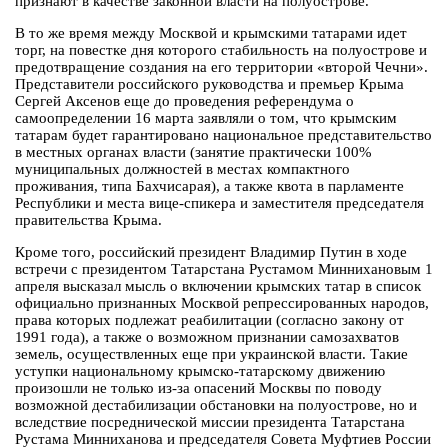
признают в качестве законной власти на полуострове.
В то же время между Москвой и крымскими татарами идет
торг, на повестке дня которого стабильность на полуострове и
предотвращение создания на его территории «второй Чечни».
Представители российского руководства и премьер Крыма
Сергей Аксенов еще до проведения референдума о
самоопределении 16 марта заявляли о том, что крымским
татарам будет гарантировано национальное представительство
в местных органах власти (занятие практически 100%
муниципальных должностей в местах компактного
проживания, типа Бахчисарая), а также квота в парламенте
Республики и места вице-спикера и заместителя председателя
правительства Крыма.
Кроме того, российский президент Владимир Путин в ходе
встречи с президентом Татарстана Рустамом Миннихановым 1
апреля высказал мысль о включении крымских татар в список
официально признанных Москвой репрессированных народов,
права которых подлежат реабилитации (согласно закону от
1991 года), а также о возможном признании самозахватов
земель, осуществленных еще при украинской власти. Такие
уступки национальному крымско-татарскому движению
произошли не только из-за опасений Москвы по поводу
возможной дестабилизации обстановки на полуострове, но и
вследствие посреднической миссии президента Татарстана
Рустама Минниханова и председателя Совета Муфтиев России