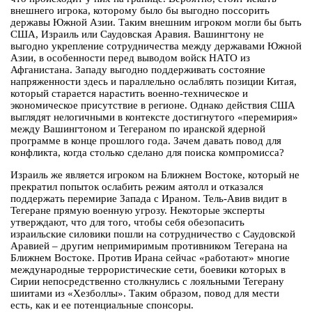
внешнего игрока, которому было бы выгодно поссорить
державы Южной Азии. Таким внешним игроком могли бы быть
США, Израиль или Саудовская Аравия. Вашингтону не
выгодно укрепление сотрудничества между державами Южной
Азии, в особенности перед выводом войск НАТО из
Афганистана. Западу выгодно поддерживать состояние
напряженности здесь и параллельно ослаблять позиции Китая,
который старается нарастить военно-техническое и
экономическое присутствие в регионе. Однако действия США
выглядят нелогичными в контексте достигнутого «перемирия»
между Вашингтоном и Тегераном по иранской ядерной
программе в конце прошлого года. Зачем давать повод для
конфликта, когда столько сделано для поиска компромисса?
Израиль же является игроком на Ближнем Востоке, который не
прекратил попыток ослабить режим аятолл и отказался
поддержать перемирие Запада с Ираном. Тель-Авив видит в
Тегеране прямую военную угрозу. Некоторые эксперты
утверждают, что для того, чтобы себя обезопасить
израильские силовики пошли на сотрудничество с Саудовской
Аравией – другим непримиримым противником Тегерана на
Ближнем Востоке. Против Ирана сейчас «работают» многие
международные террористические сети, боевики которых в
Сирии непосредственно столкнулись с лояльными Тегерану
шиитами из «Хезболлы». Таким образом, повод для мести
есть, как и ее потенциальные спонсоры.