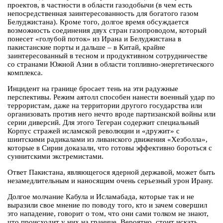
проектов, в частности в области газодобычи (в чем есть
непосредственная заинтересованность для богатого газом
Белуджистана). Кроме того, долгое время обсуждается
возможность соединения двух стран газопроводом, который
понесет «голубой поток» из Ирана и Белуджистана в
пакистанские порты и дальше – в Китай, крайне
заинтересованный в тесном и продуктивном сотрудничестве
со странами Южной Азии в области топливно-энергетического
комплекса.
Инцидент на границе бросает тень на эти радужные
перспективы. Режим аятолл способен нанести военный удар по
террористам, даже на территории другого государства или
организовать против него нечто вроде партизанской войны или
серии диверсий. Для этого Тегеран содержит специальный
Корпус стражей исламской революции и «дружит» с
шиитскими радикалами из ливанского движения «Хезболла»,
которые в Сирии доказали, что готовы эффективно бороться с
суннитскими экстремистами.
Ответ Пакистана, являющегося ядерной державой, может быть
незамедлительным и наносящим очень серьезный урон Ирану.
Долгое молчание Кабула и Исламабада, которые так и не
выразили свое мнение по поводу того, кто и зачем совершил
это нападение, говорит о том, что они сами толком не знают,
что происходит у них на границе. Вероятно, стоит искать