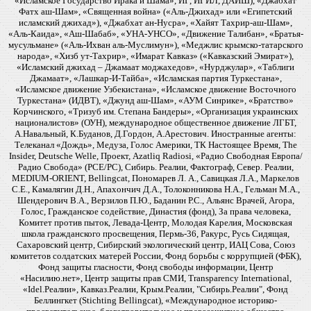
«Исламское Государство Ирака и Шама», ИГ, ИГИЛ, ДАИШ), «Джабхат
Фатх аш-Шам», «Священная война» («Аль-Джихад» или «Египетский
исламский джихад»), «Джабхат ан-Нусра», «Хайят Тахрир-аш-Шам»,
«Аль-Каида», «Аш-Шабаб», «УНА-УНСО», «Движение Талибан», «Братья-
мусульмане» («Аль-Ихван аль-Муслимун»), «Меджлис крымско-татарского
народа», «Хизб ут-Тахрир», «Имарат Кавказ» («Кавказский Эмират»),
«Исламский джихад – Джамаат моджахедов», «Нурджулар», «Таблиги
Джамаат», «Лашкар-И-Тайба», «Исламская партия Туркестана»,
«Исламское движение Узбекистана», «Исламское движение Восточного
Туркестана» (ИДВТ), «Джунд аш-Шам», «АУМ Синрике», «Братство»
Корчинского, «Тризуб им. Степана Бандеры», «Организация украинских
националистов» (ОУН), международное общественное движение ЛГБТ,
А.Навальный, К.Буданов, Д.Гордон, А.Арестович. Иностранные агенты:
Телеканал «Дождь», Медуза, Голос Америки, ТК Настоящее Время, The
Insider, Deutsche Welle, Проект, Azatliq Radiosi, «Радио Свободная Европа/
Радио Свобода» (PCE/PC), Сибирь. Реалии, Фактограф, Север. Реалии,
MEDIUM-ORIENT, Bellingcat, Пономарев Л. А., Савицкая Л.А., Маркелов
С.Е., Камалягин Д.Н., Апахончич Д.А., Толоконникова Н.А., Гельман М.А.,
Шендерович В.А., Верзилов П.Ю., Баданин Р.С., Альянс Врачей, Агора,
Голос, Гражданское содействие, Династия (фонд), За права человека,
Комитет против пыток, Левада-Центр, Молодая Карелия, Московская
школа гражданского просвещения, Пермь-36, Ракурс, Русь Сидящая,
Сахаровский центр, Сибирский экологический центр, ИАЦ Сова, Союз
комитетов солдатских матерей России, Фонд борьбы с коррупцией (ФБК),
Фонд защиты гласности, Фонд свободы информации, Центр
«Насилию.нет», Центр защиты прав СМИ, Transparency International,
«Idel.Реалии», Кавказ.Реалии, Крым.Реалии, "Сибирь.Реалии", Фонд
Беллингкет (Stichting Bellingcat), «Международное историко-