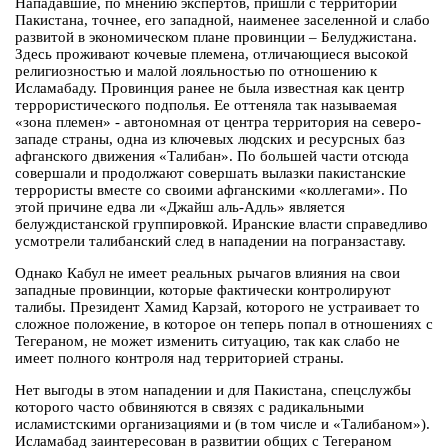
Нападавшие, по мнению экспертов, пришли с территории
Пакистана, точнее, его западной, наименее заселенной и слабо
развитой в экономическом плане провинции – Белуджистана.
Здесь проживают кочевые племена, отличающиеся высокой
религиозностью и малой лояльностью по отношению к
Исламабаду. Провинция ранее не была известная как центр
террористического подполья. Ее оттеняла так называемая
«зона племен» - автономная от центра территория на северо-
западе страны, одна из ключевых людских и ресурсных баз
афганского движения «Талибан». По большей части отсюда
совершали и продолжают совершать вылазки пакистанские
террористы вместе со своими афганскими «коллегами». По
этой причине едва ли «Джайш аль-Адль» является
белуждистанской группировкой. Иранские власти справедливо
усмотрели талибанский след в нападении на погранзаставу.
Однако Кабул не имеет реальных рычагов влияния на свои
западные провинции, которые фактически контролируют
талибы. Президент Хамид Карзай, которого не устраивает то
сложное положение, в которое он теперь попал в отношениях с
Тегераном, не может изменить ситуацию, так как слабо не
имеет полного контроля над территорией страны.
Нет выгоды в этом нападении и для Пакистана, спецслужбы
которого часто обвиняются в связях с радикальными
исламистскими организациями и (в том числе и «Талибаном»).
Исламабад заинтересован в развитии общих с Тегераном