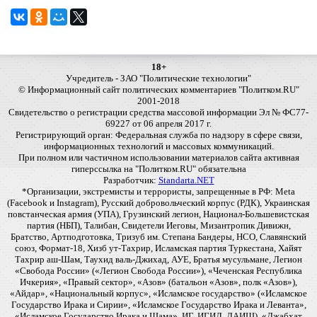
18+
Учредитель - ЗАО "Политические технологии"
© Информационный сайт политических комментариев "Политком.RU"
2001-2018
Свидетельство о регистрации средства массовой информации Эл № ФС77-
69227 от 06 апреля 2017 г.
Регистрирующий орган: Федеральная служба по надзору в сфере связи,
информационных технологий и массовых коммуникаций.
При полном или частичном использовании материалов сайта активная
гиперссылка на "Политком.RU" обязательна
Разработчик:
Standarta.NET
*Организации, экстремисты и террористы, запрещенные в РФ: Meta
(Facebook и Instagram), Русский добровольческий корпус (РДК), Украинская
повстанческая армия (УПА), Грузинский легион, Национал-Большевистская
партия (НБП), Талибан, Свидетели Иеговы, Мизантропик Дивижн,
Братство, Артподготовка, Тризуб им. Степана Бандеры, НСО, Славянский
союз, Формат-18, Хизб ут-Тахрир, Исламская партия Туркестана, Хайят
Тахрир аш-Шам, Таухид валь-Джихад, АУЕ, Братья мусульмане, Легион
«Свобода России» («Легион Свобода России»), «Чеченская Республика
Ичкерия», «Правый сектор», «Азов» (батальон «Азов», полк «Азов»),
«Айдар», «Национальный корпус», «Исламское государство» («Исламское
Государство Ирака и Сирии», «Исламское Государство Ирака и Леванта»,
«Исламское Государство Ирака и Шама», ИГ, ИГИЛ, ДАИШ), «Джабхат