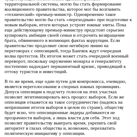
территориальной системы, могло бы стать формирование
коалиционного правительства, которое мог бы возглавить
«технический» премьер-министр. Одновременно такое
правительство могло бы стать «переходным» при подготовке к
новым выборам, итоги которых устроят южные элиты. Пока
еще действующему премьер-министру предстоит серьезно
купировать амбиции своей семьи и отсрочить возвращение
брата, обвиненного в вопиющих фактах коррупции. Если
правительство продолжит свою негибкую линию на
переговорах с оппозицией, тогда Бангкок ждут очередная
волна протестов. Их итогом может стать очередной военный
переворот, поскольку окружению монарха и генералитету
постепенно надоедает перманентный кризис, приводящий к
оттоку туристов и инвестиций.
В то же время, еще один путем для компромисса, очевидно,
является переголосование в спорных южных провинциях.
Допуск оппозиции к подсчету голосов на этих участках
позволит легитимизировать весь процесс выборов. Если же
оппозиция откажется на такое сотрудничество (надеясь на
непризнание итогов выборов в целом по стране), обществу
будет ясно, что оппозиционные лидеры добиваются не
прозрачности выборов, а лишь власти для себя. Этот ход
позволит правительству выиграть время, укрепить свой
авторитет в глазах общества и, возможно, перехватить
политическую инициативу у оппозиции.