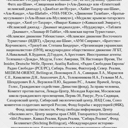
Фатх аш-Шам», «Священная война» («Аль-Джихад» или «Египетский
исламский джихад»), «Джабхат ан-Нусра», «Хайят Тахрир-аш-Шам»,
«Аль-Каида», «Аш-Шабаб», «УНА-УНСО», «Движение Талибан», «Братья-
мусульмане» («Аль-Ихван аль-Муслимун»), «Меджлис крымско-татарского
народа», «Хизб ут-Тахрир», «Имарат Кавказ» («Кавказский Эмират»),
«Исламский джихад – Джамаат моджахедов», «Нурджулар», «Таблиги
Джамаат», «Лашкар-И-Тайба», «Исламская партия Туркестана»,
«Исламское движение Узбекистана», «Исламское движение Восточного
Туркестана» (ИДВТ), «Джунд аш-Шам», «АУМ Синрике», «Братство»
Корчинского, «Тризуб им. Степана Бандеры», «Организация украинских
националистов» (ОУН), международное общественное движение ЛГБТ,
А.Навальный, К.Буданов, Д.Гордон, А.Арестович. Иностранные агенты:
Телеканал «Дождь», Медуза, Голос Америки, ТК Настоящее Время, The
Insider, Deutsche Welle, Проект, Azatliq Radiosi, «Радио Свободная Европа/
Радио Свобода» (PCE/PC), Сибирь. Реалии, Фактограф, Север. Реалии,
MEDIUM-ORIENT, Bellingcat, Пономарев Л. А., Савицкая Л.А., Маркелов
С.Е., Камалягин Д.Н., Апахончич Д.А., Толоконникова Н.А., Гельман М.А.,
Шендерович В.А., Верзилов П.Ю., Баданин Р.С., Альянс Врачей, Агора,
Голос, Гражданское содействие, Династия (фонд), За права человека,
Комитет против пыток, Левада-Центр, Молодая Карелия, Московская
школа гражданского просвещения, Пермь-36, Ракурс, Русь Сидящая,
Сахаровский центр, Сибирский экологический центр, ИАЦ Сова, Союз
комитетов солдатских матерей России, Фонд борьбы с коррупцией (ФБК),
Фонд защиты гласности, Фонд свободы информации, Центр
«Насилию.нет», Центр защиты прав СМИ, Transparency International,
«Idel.Реалии», Кавказ.Реалии, Крым.Реалии, "Сибирь.Реалии", Фонд
Беллингкет (Stichting Bellingcat), «Международное историко-
просветительское, благотворительное и правозащитное общество