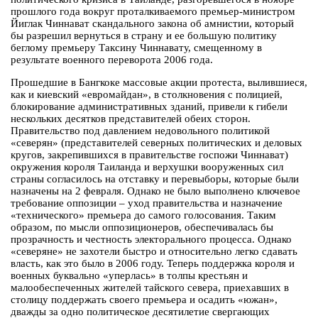
прошлого года вокруг проталкиваемого премьер-министром
Йиглак Чиннават скандального закона об амнистии, который
бы разрешил вернуться в страну и ее большую политику
беглому премьеру Таксину Чиннавату, смещенному в
результате военного переворота 2006 года.
Прошедшие в Бангкоке массовые акции протеста, вылившиеся,
как и киевский «евромайдан», в столкновения с полицией,
блокирование административных зданий, привели к гибели
нескольких десятков представителей обеих сторон.
Правительство под давлением недовольного политикой
«северян» (представителей северных политических и деловых
кругов, закрепившихся в правительстве госпожи Чиннават)
окружения короля Таиланда и верхушки вооруженных сил
страны согласилось на отставку и перевыборы, которые были
назначены на 2 февраля. Однако не было выполнено ключевое
требование оппозиции – уход правительства и назначение
«технического» премьера до самого голосования. Таким
образом, по мысли оппозиционеров, обеспечивалась бы
прозрачность и честность электорального процесса. Однако
«северяне» не захотели быстро и относительно легко сдавать
власть, как это было в 2006 году. Теперь поддержка короля и
военных буквально «уперлась» в толпы крестьян и
малообеспеченных жителей тайского севера, приехавших в
столицу поддержать своего премьера и осадить «южан»,
дважды за одно политическое десятилетие свергающих