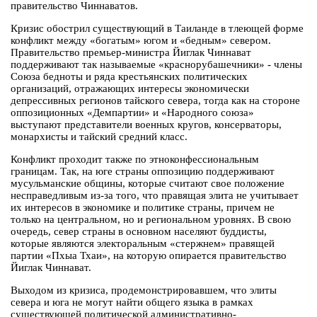
правительство Чиннаватов.
Кризис обострил существующий в Таиланде в тлеющей форме
конфликт между «богатым» югом и «бедным» севером.
Правительство премьер-министра Йиглак Чиннават
поддерживают так называемые «краснорубашечники» - члены
Союза бедноты и ряда крестьянских политических
организаций, отражающих интересы экономически
депрессивных регионов тайского севера, тогда как на стороне
оппозиционных «Демпартии» и «Народного союза»
выступают представители военных кругов, консерваторы,
монархисты и тайский средний класс.
Конфликт проходит также по этноконфессиональным
границам. Так, на юге страны оппозицию поддерживают
мусульманские общины, которые считают свое положение
несправедливым из-за того, что правящая элита не учитывает
их интересов в экономике и политике страны, причем не
только на центральном, но и региональном уровнях. В свою
очередь, север страны в основном населяют буддисты,
которые являются электоральным «стержнем» правящей
партии «Пхыа Тхаи», на которую опирается правительство
Йиглак Чиннават.
Выходом из кризиса, продемонстрировавшем, что элиты
севера и юга не могут найти общего языка в рамках
существующей политической административно-