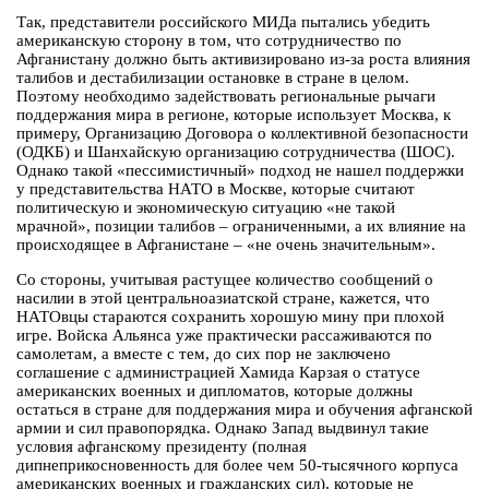
Так, представители российского МИДа пытались убедить
американскую сторону в том, что сотрудничество по
Афганистану должно быть активизировано из-за роста влияния
талибов и дестабилизации остановке в стране в целом.
Поэтому необходимо задействовать региональные рычаги
поддержания мира в регионе, которые использует Москва, к
примеру, Организацию Договора о коллективной безопасности
(ОДКБ) и Шанхайскую организацию сотрудничества (ШОС).
Однако такой «пессимистичный» подход не нашел поддержки
у представительства НАТО в Москве, которые считают
политическую и экономическую ситуацию «не такой
мрачной», позиции талибов – ограниченными, а их влияние на
происходящее в Афганистане – «не очень значительным».
Со стороны, учитывая растущее количество сообщений о
насилии в этой центральноазиатской стране, кажется, что
НАТОвцы стараются сохранить хорошую мину при плохой
игре. Войска Альянса уже практически рассаживаются по
самолетам, а вместе с тем, до сих пор не заключено
соглашение с администрацией Хамида Карзая о статусе
американских военных и дипломатов, которые должны
остаться в стране для поддержания мира и обучения афганской
армии и сил правопорядка. Однако Запад выдвинул такие
условия афганскому президенту (полная
дипнеприкосновенность для более чем 50-тысячного корпуса
американских военных и гражданских сил), которые не