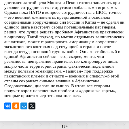
достижения этой цели Москва и Пекин готовы заплатить при
условии сотрудничества с другими глобальными игроками.
Однако пока НАТО в вопросе сотрудничества с ШОС, точнее
– его военной компоненты, представленной в основном
соединениями вооруженных сил России и Китая – не сделал ни
единого шага навстречу своим потенциальным партнерам,
решив, что лучше решать проблему Афганистана практически
в одиночку. Такой подход, по мысли отдельных вашингтонских
аналитиков, может гарантировать американцам сохранение
эксклюзивного контроля над ситуацией в стране и после
вывода оттуда основной группы войск. Однако стабильный и
единый Афганистан сейчас – это, скорее, мечта, чем
реальность: центральное правительство контролирует лишь
малую часть территории страны, фактически поделенной
между полевым командирами. «Талибан» при поддержке
пакистанских племен и отчасти – военных и спецслужб этой
страны сохраняет сильное влияние в Афганистане.
Следовательно, диалога не вышло. В итоге все стороны
получат ворох нерешенных проблем и «дорожные карты»,
которые придется чертить «на коленке».
18+