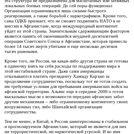
эта структура не предназначена для масштабных или затяжных
локальных боевых операций. До сей поры функционал
Организации ограничивался лишь силами быстрого
реагирования, а также борьбой с наркотрафиком. Кроме того,
сама ОДКБ признает, что не сможет подменить НАТО в ее
миссии в Афганистане, когда международный контингент
уйдет из этой страны. Значительным сдерживающим фактором
является память об окончившейся неудачей десятилетней
операции Советского Союза в Афганистане, которая принесла
более 14 тысяч жертв убитыми и еще несколько десятков
тысяч ранеными.
Кроме того, ни Россия, ни какая-либо другая страна не готовы
в одиночку взять на себя расходы по поддержанию мира в
этой нестабильной стране. Даже сами американцы
отказываются платить президенту Хамиду Карзаю за
продолжение сотрудничества, поскольку тот не готов создать
им требуемые условия для пребывания американских войск на
афганской территории. Альянс еще в середине 2000-х готов
высказывал мысли о возможности передачи афганских забот
другим механизмам – либо ограниченному контингенту своих
вооруженных сил, либо Шанхайской организации
сотрудничества.
Тем не менее, и Китай, и Россия заинтересованы в стабильном
и прогнозируемом Афганистане, который не является для них
ни террористической, ни наркотической угрозой. И во имя