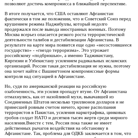
позволяют достичь компромисса в ближайшей перспективе.
В итоге получается, что США оставляют Афганистан
фактически в том же положении, что и Советский Союз перед
крушением режима Наджибуллы, который недолго
продержался после вывода иностранных военных. Поэтому
Москва всерьез опасается резкого роста террористической
деятельности талибов и дестабилизации Афганистана. В
результате на карте мира появится еще одно «несостоявшееся
государство» - «гнездо терроризма». Это угрожает
российскому «подбрюшью», а именно Таджикистану,
Киргизии и Узбекистану усилением радикальных исламских
организаций. России такая дестабилизация не нужна, поэтому
она хочет найти с Вашингтоном компромиссные формы
контроля над ситуацией в Афганистане.
Но, судя по американской реакции на российскую
озабоченность, эти усилия пропадут втуне. От Афганистана
отмахнулись, как от назойливой мухи, выкачавшей из
Соединенных Штатов несколько триллионов долларов и не
принесшей ровным счетом ничего, кроме расползания
террористов в Пакистан, усиления наркотрафика, цинковых
гробов солдат НАТО и десятков тысяч жертв среди мирного
населения.Вместе с тем, Россия пока также не имеет
действенных рычагов воздействия на обстановку в
Афганистане. Так, проблема для ОДКБ заключается в том, что