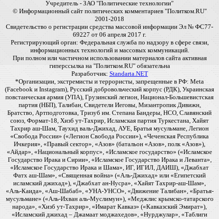
Учредитель - ЗАО "Политические технологии"
© Информационный сайт политических комментариев "Политком.RU"
2001-2018
Свидетельство о регистрации средства массовой информации Эл № ФС77-
69227 от 06 апреля 2017 г.
Регистрирующий орган: Федеральная служба по надзору в сфере связи,
информационных технологий и массовых коммуникаций.
При полном или частичном использовании материалов сайта активная
гиперссылка на "Политком.RU" обязательна
Разработчик:
Standarta.NET
*Организации, экстремисты и террористы, запрещенные в РФ: Meta
(Facebook и Instagram), Русский добровольческий корпус (РДК), Украинская
повстанческая армия (УПА), Грузинский легион, Национал-Большевистская
партия (НБП), Талибан, Свидетели Иеговы, Мизантропик Дивижн,
Братство, Артподготовка, Тризуб им. Степана Бандеры, НСО, Славянский
союз, Формат-18, Хизб ут-Тахрир, Исламская партия Туркестана, Хайят
Тахрир аш-Шам, Таухид валь-Джихад, АУЕ, Братья мусульмане, Легион
«Свобода России» («Легион Свобода России»), «Чеченская Республика
Ичкерия», «Правый сектор», «Азов» (батальон «Азов», полк «Азов»),
«Айдар», «Национальный корпус», «Исламское государство» («Исламское
Государство Ирака и Сирии», «Исламское Государство Ирака и Леванта»,
«Исламское Государство Ирака и Шама», ИГ, ИГИЛ, ДАИШ), «Джабхат
Фатх аш-Шам», «Священная война» («Аль-Джихад» или «Египетский
исламский джихад»), «Джабхат ан-Нусра», «Хайят Тахрир-аш-Шам»,
«Аль-Каида», «Аш-Шабаб», «УНА-УНСО», «Движение Талибан», «Братья-
мусульмане» («Аль-Ихван аль-Муслимун»), «Меджлис крымско-татарского
народа», «Хизб ут-Тахрир», «Имарат Кавказ» («Кавказский Эмират»),
«Исламский джихад – Джамаат моджахедов», «Нурджулар», «Таблиги