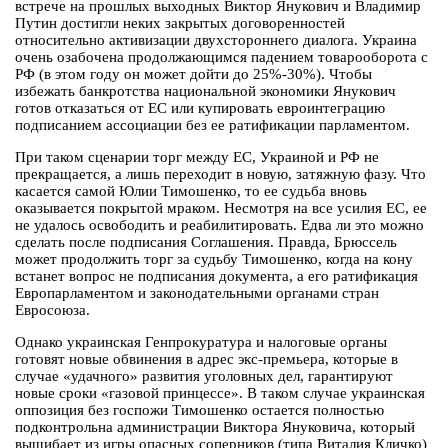
встрече на прошлых выходных Виктор Янукович и Владимир
Путин достигли неких закрытых договоренностей
относительно активизации двухстороннего диалога. Украина
очень озабочена продолжающимся падением товарооборота с
РФ (в этом году он может дойти до 25%-30%). Чтобы
избежать банкротства национальной экономики Янукович
готов отказаться от ЕС или купировать евроинтеграцию
подписанием ассоциации без ее ратификации парламентом.
При таком сценарии торг между ЕС, Украиной и РФ не
прекращается, а лишь переходит в новую, затяжную фазу. Что
касается самой Юлии Тимошенко, то ее судьба вновь
оказывается покрытой мраком. Несмотря на все усилия ЕС, ее
не удалось освободить и реабилитировать. Едва ли это можно
сделать после подписания Соглашения. Правда, Брюссель
может продолжить торг за судьбу Тимошенко, когда на кону
встанет вопрос не подписания документа, а его ратификация
Европарламентом и законодательными органами стран
Евросоюза.
Однако украинская Генпрокуратура и налоговые органы
готовят новые обвинения в адрес экс-премьера, которые в
случае «удачного» развития уголовных дел, гарантируют
новые сроки «газовой принцессе». В таком случае украинская
оппозиция без госпожи Тимошенко остается полностью
подконтрольна администрации Виктора Януковича, который
вышибает из игры опасных соперников (типа Виталия Кличко)