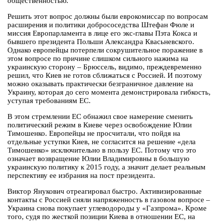
общественностью.
Решить этот вопрос должны были еврокомиссар по вопросам
расширения и политики добрососедства Штефан Фюле и
миссия Европарламента в лице его экс-главы Пэта Кокса и
бывшего президента Польши Александра Квасьневского.
Однако европейцы потерпели сокрушительное поражение в
этом вопросе по причине слишком сильного нажима на
украинскую сторону – Брюссель, видимо, преждевременно
решил, что Киев не готов сближаться с Россией. И поэтому
можно оказывать практически безграничное давление на
Украину, которая до сего момента демонстрировала гибкость,
уступая требованиям ЕС.
В этом стремлении ЕС обнажил свое намерение сменить
политический режим в Киеве через освобождение Юлии
Тимошенко. Европейцы не просчитали, что пойдя на
отдельные уступки Киев, не согласится на решение «дела
Тимошенко» исключительно в пользу ЕС. Потому что это
означает возвращение Юлии Владимировны в большую
украинскую политику к 2015 году, а значит делает реальным
перспективу ее избрания на пост президента.
Виктор Янукович отреагировал быстро. Активизированные
контакты с Россией сняли напряженность в газовом вопросе –
Украина снова покупает углеводороды у «Газпрома». Кроме
того, судя по жесткой позиции Киева в отношении ЕС, на