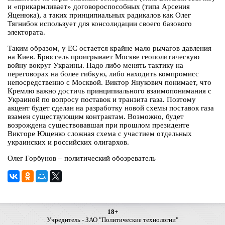
и «прикармливает» договороспособных (типа Арсения
Яценюка), а таких принципиальных радикалов как Олег
Тягнибок использует для консолидации своего базового
электората.
Таким образом, у ЕС остается крайне мало рычагов давления
на Киев. Брюссель проигрывает Москве геополитическую
войну вокруг Украины. Надо либо менять тактику на
переговорах на более гибкую, либо находить компромисс
непосредственно с Москвой. Виктор Янукович понимает, что
Кремлю важно достичь принципиального взаимопонимания с
Украиной по вопросу поставок и транзита газа. Поэтому
акцент будет сделан на разработку новой схемы поставок газа
взамен существующим контрактам. Возможно, будет
возрождена существовавшая при прошлом президенте
Викторе Ющенко сложная схема с участием отдельных
украинских и российских олигархов.
Олег Горбунов – политический обозреватель
18+
Учредитель - ЗАО "Политические технологии"