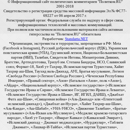
© Информационный сайт политических комментариев "Политком.RU"
2001-2018
Свидетельство о регистрации средства массовой информации Эл № ФС77-
69227 от 06 апреля 2017 г.
Регистрирующий орган: Федеральная служба по надзору в сфере связи,
информационных технологий и массовых коммуникаций.
При полном или частичном использовании материалов сайта активная
гиперссылка на "Политком.RU" обязательна
Разработчик:
Standarta.NET
*Организации, экстремисты и террористы, запрещенные в РФ: Meta
(Facebook и Instagram), Русский добровольческий корпус (РДК), Украинская
повстанческая армия (УПА), Грузинский легион, Национал-Большевистская
партия (НБП), Талибан, Свидетели Иеговы, Мизантропик Дивижн,
Братство, Артподготовка, Тризуб им. Степана Бандеры, НСО, Славянский
союз, Формат-18, Хизб ут-Тахрир, Исламская партия Туркестана, Хайят
Тахрир аш-Шам, Таухид валь-Джихад, АУЕ, Братья мусульмане, Легион
«Свобода России» («Легион Свобода России»), «Чеченская Республика
Ичкерия», «Правый сектор», «Азов» (батальон «Азов», полк «Азов»),
«Айдар», «Национальный корпус», «Исламское государство» («Исламское
Государство Ирака и Сирии», «Исламское Государство Ирака и Леванта»,
«Исламское Государство Ирака и Шама», ИГ, ИГИЛ, ДАИШ), «Джабхат
Фатх аш-Шам», «Священная война» («Аль-Джихад» или «Египетский
исламский джихад»), «Джабхат ан-Нусра», «Хайят Тахрир-аш-Шам»,
«Аль-Каида», «Аш-Шабаб», «УНА-УНСО», «Движение Талибан», «Братья-
мусульмане» («Аль-Ихван аль-Муслимун»), «Меджлис крымско-татарского
народа», «Хизб ут-Тахрир», «Имарат Кавказ» («Кавказский Эмират»),
«Исламский джихад – Джамаат моджахедов», «Нурджулар», «Таблиги
Джамаат», «Лашкар-И-Тайба», «Исламская партия Туркестана»,