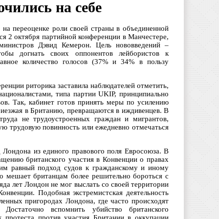
очились на себе
 на переоценке роли своей страны в объединенной
ся 2 октября партийной конференции в Манчестере,
 министров Дэвид Кемерон. Цель нововведений –
тобы догнать своих оппонентов лейбористов к
авное количество голосов (37% и 34% в пользу
ренции риторика заставила наблюдателей отметить,
националистами, типа партии UKIP, принципиально
ов. Так, кабинет готов принять меры по усилению
риезжая в Британию, превращаются в иждивенцев. В
 труда не трудоустроенных граждан и мигрантов,
ую трудовую повинность или ежедневно отмечаться
 Лондона из единого правового поля Евросоюза. В
ащению британского участия в Конвенции о правах
им равный подход судов к гражданскому и иному
то мешает британцам более решительно бороться с
яда лет Лондон не мог выслать со своей территории
Конвенции. Подобная экстремистская деятельность
ленных пригородах Лондона, где часто происходят
Достаточно вспомнить убийство британского
к протеста против участия Британии в оккупации