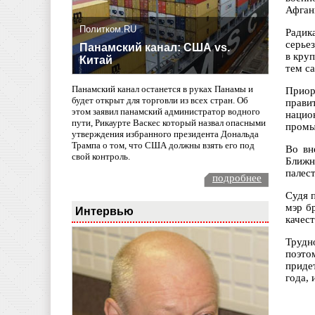
Афган
Политком.RU
Радик
серье
Панамский канал: США vs.
в кру
Китай
тем с
Панамский канал останется в руках Панамы и
Приор
будет открыт для торговли из всех стран. Об
прави
этом заявил панамский администратор водного
нацио
пути, Рикаурте Васкес который назвал опасными
промы
утверждения избранного президента Дональда
Трампа о том, что США должны взять его под
Во вн
свой контроль.
Ближн
палес
подробнее
Судя 
мэр б
Интервью
качес
Трудн
поэто
приде
года,