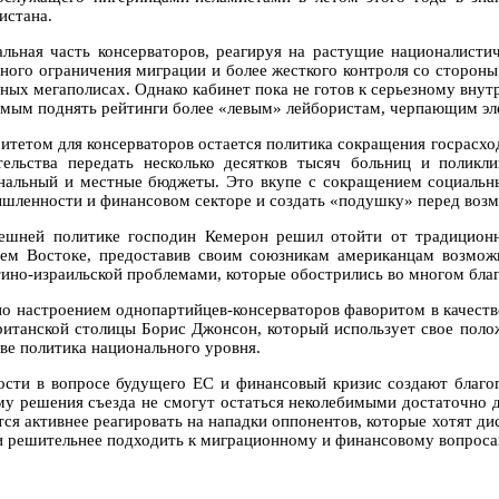
истана.
альная часть консерваторов, реагируя на растущие националисти
зного ограничения миграции и более жесткого контроля со сторон
пных мегаполисах. Однако кабинет пока не готов к серьезному вну
амым поднять рейтинги более «левым» лейбористам, черпающим эл
итетом для консерваторов остается политика сокращения госрасхо
тельства передать несколько десятков тысяч больниц и поликл
нальный и местные бюджеты. Это вкупе с сокращением социальны
шленности и финансовом секторе и создать «подушку» перед возм
ешней политике господин Кемерон решил отойти от традиционн
ем Востоке, предоставив своим союзникам американцам возможн
тино-израильской проблемами, которые обострились во многом бла
по настроением однопартийцев-консерваторов фаворитом в качест
ританской столицы Борис Джонсон, который использует свое пол
тве политика национального уровня.
ости в вопросе будущего ЕС и финансовый кризис создают благо
му решения съезда не смогут остаться неколебимыми достаточно 
тся активнее реагировать на нападки оппонентов, которые хотят д
 и решительнее подходить к миграционному и финансовому вопроса