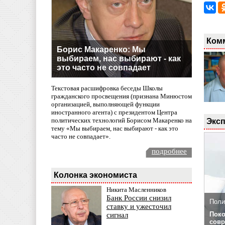
Ком
Борис Макаренко: Мы
выбираем, нас выбирают - как
это часто не совпадает
Текстовая расшифровка беседы Школы
гражданского просвещения (признана Минюстом
организацией, выполняющей функции
иностранного агента) с президентом Центра
политических технологий Борисом Макаренко на
Эксп
тему «Мы выбираем, нас выбирают - как это
часто не совпадает».
подробнее
Колонка экономиста
Никита Масленников
Банк России снизил
Поли
ставку и ужесточил
Поко
сигнал
совр