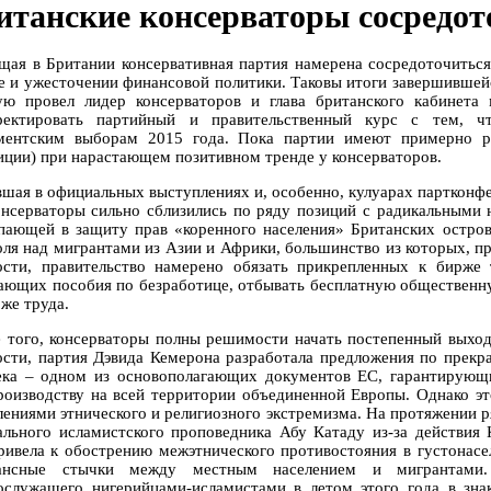
итанские консерваторы сосредот
щая в Британии консервативная партия намерена сосредоточиться
е и ужесточении финансовой политики. Таковы итоги завершившей
ую провел лидер консерваторов и глава британского кабинета
ректировать партийный и правительственный курс с тем, ч
ментским выборам 2015 года. Пока партии имеют примерно р
иции) при нарастающем позитивном тренде у консерваторов.
вшая в официальных выступлениях и, особенно, кулуарах партконфе
онсерваторы сильно сблизились по ряду позиций с радикальными 
пающей в защиту прав «коренного населения» Британских остров
оля над мигрантами из Азии и Африки, большинство из которых, п
ости, правительство намерено обязать прикрепленных к бирже
ающих пособия по безработице, отбывать бесплатную общественн
же труда.
 того, консерваторы полны решимости начать постепенный выход
ости, партия Дэвида Кемерона разработала предложения по прекр
ека – одном из основополагающих документов ЕС, гарантирующ
роизводству на всей территории объединенной Европы. Однако э
лениями этнического и религиозного экстремизма. На протяжении р
ального исламистского проповедника Абу Катаду из-за действия 
ривела к обострению межэтнического противостояния в густонасе
нансные стычки между местным населением и мигрантами. 
ослужащего нигерийцами-исламистами в летом этого года в зна