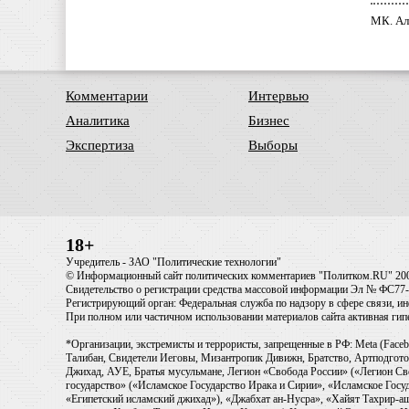
МК. Ал
Комментарии
Интервью
Аналитика
Бизнес
Экспертиза
Выборы
18+
Учредитель - ЗАО "Политические технологии"
© Информационный сайт политических комментариев "Политком.RU" 20
Свидетельство о регистрации средства массовой информации Эл № ФС77-6
Регистрирующий орган: Федеральная служба по надзору в сфере связи, 
При полном или частичном использовании материалов сайта активная ги
*Организации, экстремисты и террористы, запрещенные в РФ: Meta (Faceb
Талибан, Свидетели Иеговы, Мизантропик Дивижн, Братство, Артподготов
Джихад, АУЕ, Братья мусульмане, Легион «Свобода России» («Легион Св
государство» («Исламское Государство Ирака и Сирии», «Исламское Го
«Египетский исламский джихад»), «Джабхат ан-Нусра», «Хайят Тахрир