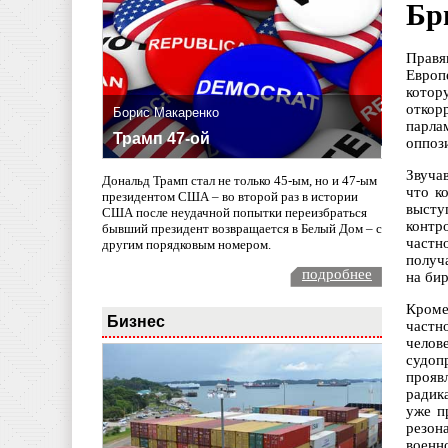
Бр
Правя
Европ
котор
откор
Борис Макаренко
парла
Трамп 47-ой
оппоз
Звуча
Дональд Трамп стал не только 45-ым, но и 47-ым
что к
президентом США – во второй раз в истории
высту
США после неудачной попытки переизбраться
контр
бывший президент возвращается в Белый Дом – с
частн
другим порядковым номером.
получ
подробнее
на бир
Кроме
Бизнес
частн
челов
судоп
прояв
радик
уже п
резо
военн