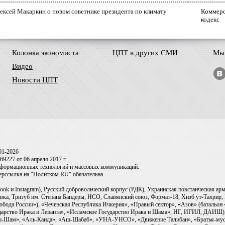
ексей Макаркин о новом советнике президента по климату
Коммерс
кодекс
Колонка экономиста
ЦПТ в других СМИ
Мы 
Видео
Новости ЦПТ
01-2026
9227 от 06 апреля 2017 г.
информационных технологий и массовых коммуникаций.
перссылка на "Политком.RU" обязательна
ook и Instagram), Русский добровольческий корпус (РДК), Украинская повстанческая а
ка, Тризуб им. Степана Бандеры, НСО, Славянский союз, Формат-18, Хизб ут-Тахрир, 
обода России»), «Чеченская Республика Ичкерия», «Правый сектор», «Азов» (батальон
сударство Ирака и Леванта», «Исламское Государство Ирака и Шама», ИГ, ИГИЛ, ДАИШ
-аш-Шам», «Аль-Каида», «Аш-Шабаб», «УНА-УНСО», «Движение Талибан», «Братья-мус