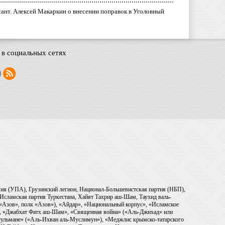
ант. Алексей Макаркин о внесении поправок в Уголовный
в социальных сетях
рмия (УПА), Грузинский легион, Национал-Большевистская партия (НБП),
Исламская партия Туркестана, Хайят Тахрир аш-Шам, Таухид валь-
 «Азов», полк «Азов»), «Айдар», «Национальный корпус», «Исламское
), «Джабхат Фатх аш-Шам», «Священная война» («Аль-Джихад» или
ульмане» («Аль-Ихван аль-Муслимун»), «Меджлис крымско-татарского