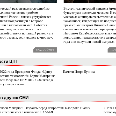
нческий разрыв является одной из
Внутриполитический кризис в Арм
ых политических проблем
бушует уже несколько месяцев. И е
нной России, так как усугубляется
массовые антиправительственные а
пиальной разницей в вопросе
начавшиеся, как реакция на подпис
ации в глобальный мир. События
премьер-министром Николом Паши
них полутора лет являются в
совместного заявления о прекращен
ельной степени попыткой развернуть
Нагорном Карабахе, стихли в канун
этот разрыв, вернувшись к «норме».
новогодних празднеств, то в февра
года они получили новый импульс.
подробнее
по
ости ЦПТ
 2022 года Президент Фонда «Центр
Памяти Игоря Бунина
ческих технологий» Борис Макаренко
ден Медалью НИУ ВШЭ «За вклад в
ие университета»
в других СМИ
лексей Макаркин - Израиль перед непростым выбором: анализ
«Новая 
в и перспектив в конфликте с ХАМАС
реформ