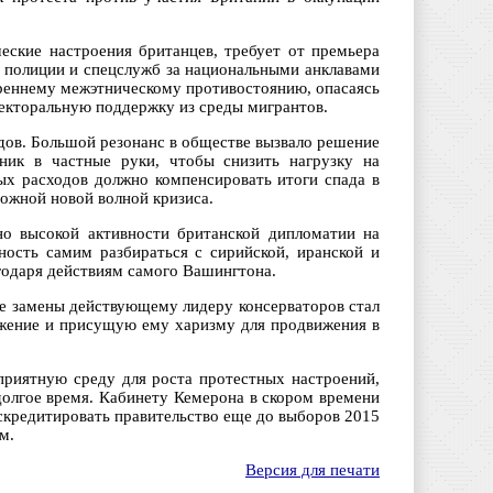
ческие настроения британцев, требует от премьера
ы полиции и спецслужб за национальными анклавами
треннему межэтническому противостоянию, опасаясь
екторальную поддержку из среды мигрантов.
дов. Большой резонанс в обществе вызвало решение
иник в частные руки, чтобы снизить нагрузку на
х расходов должно компенсировать итоги спада в
ожной новой волной кризиса.
о высокой активности британской дипломатии на
ость самим разбираться с сирийской, иранской и
годаря действиям самого Вашингтона.
ве замены действующему лидеру консерваторов стал
ожение и присущую ему харизму для продвижения в
приятную среду для роста протестных настроений,
долгое время. Кабинету Кемерона в скором времени
искредитировать правительство еще до выборов 2015
м.
Версия для печати