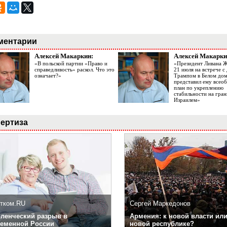
ментарии
Алексей Макаркин:
Алексей Макарки
«В польской партии «Право и
«Президент Ливана 
справедливость» раскол. Что это
21 июля на встрече 
означает?»
Трампом в Белом до
представил ему все
план по укреплению
стабильности на гран
Израилем»
ертиза
тком.RU
Сергей Маркедонов
ленческий разрыв в
Армения: к новой власти или
еменной России
новой республике?