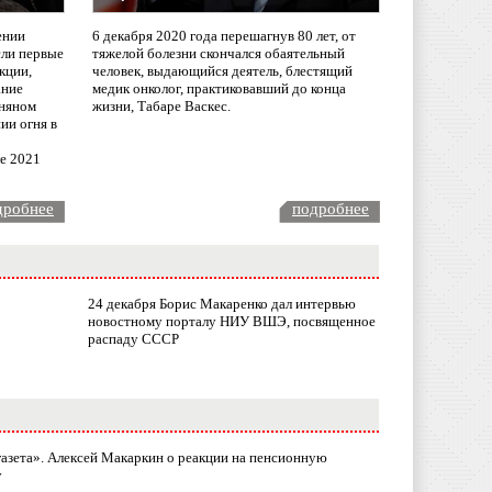
ении
6 декабря 2020 года перешагнув 80 лет, от
сли первые
тяжелой болезни скончался обаятельный
кции,
человек, выдающийся деятель, блестящий
ание
медик онколог, практиковавший до конца
няном
жизни, Табаре Васкес.
ии огня в
ле 2021
дробнее
подробнее
24 декабря Борис Макаренко дал интервью
новостному порталу НИУ ВШЭ, посвященное
распаду СССР
газета». Алексей Макаркин о реакции на пенсионную
у