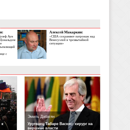
н:
Алексей Макаркин:
Жозеф Аун
«США сохраняют патронаж над
с Дональдом
Венесуэлой в чрезвычайной
ме
ситуации»
объемлющий
ице с
Эмиль Дабагян
 к
Уругваец Табаре Васкес: хирург на
вершине власти