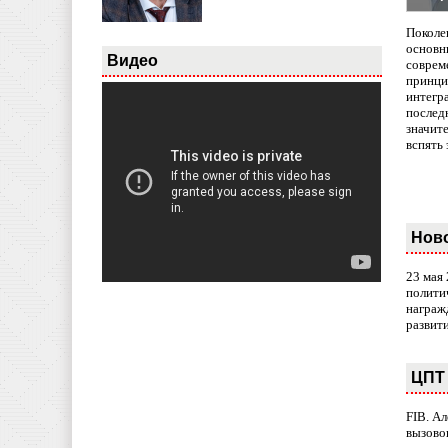
Поколе
основн
Видео
совреме
принци
интегр
послед
значит
вспять 
Нов
23 мая
полити
награж
развит
ЦПТ 
FIB. А
вызово