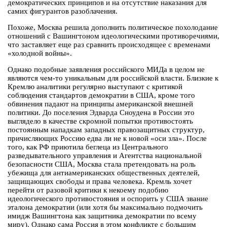
демократических принципов и на отсутствие наказания для
самих фигурантов разоблачения.
Похоже, Москва решила дополнить политическое похолодание
отношений с Вашингтоном идеологическими противоречиями,
что заставляет еще раз сравнить происходящее с временами
«холодной войны».
Однако подобные заявления российского МИДа в целом не
являются чем-то уникальным для российской власти. Близкие к
Кремлю аналитики регулярно выступают с критикой
соблюдения стандартов демократии в США, кроме того
обвинения падают на принципы американской внешней
политики. До поселения Эдварда Сноудена в России это
выглядело в качестве скромной попытки противостоять
постоянным нападкам западных правозащитных структур,
причисляющих Россию едва ли не к новой «оси зла». После
того, как РФ приютила беглеца из Центрального
разведывательного управления и Агентства национальной
безопасности США, Москва стала претендовать на роль
убежища для антиамериканских общественных деятелей,
защищающих свободы и права человека. Кремль хочет
перейти от разовой критики к некоему подобию
идеологического противостояния и оспорить у США звание
эталона демократии (или хотя бы максимально подмочить
имидж Вашингтона как защитника демократии по всему
миру). Однако сама Россия в этом конфликте с большим