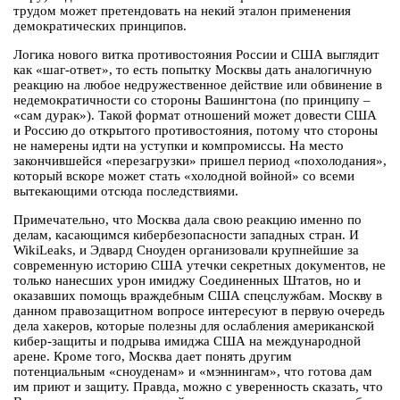
трудом может претендовать на некий эталон применения
демократических принципов.
Логика нового витка противостояния России и США выглядит
как «шаг-ответ», то есть попытку Москвы дать аналогичную
реакцию на любое недружественное действие или обвинение в
недемократичности со стороны Вашингтона (по принципу –
«сам дурак»). Такой формат отношений может довести США
и Россию до открытого противостояния, потому что стороны
не намерены идти на уступки и компромиссы. На место
закончившейся «перезагрузки» пришел период «похолодания»,
который вскоре может стать «холодной войной» со всеми
вытекающими отсюда последствиями.
Примечательно, что Москва дала свою реакцию именно по
делам, касающимся кибербезопасности западных стран. И
WikiLeaks, и Эдвард Сноуден организовали крупнейшие за
современную историю США утечки секретных документов, не
только нанесших урон имиджу Соединенных Штатов, но и
оказавших помощь враждебным США спецслужбам. Москву в
данном правозащитном вопросе интересуют в первую очередь
дела хакеров, которые полезны для ослабления американской
кибер-защиты и подрыва имиджа США на международной
арене. Кроме того, Москва дает понять другим
потенциальным «сноуденам» и «мэннингам», что готова дам
им приют и защиту. Правда, можно с уверенность сказать, что