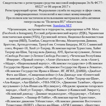
Свидетельство о регистрации средства массовой информации Эл № ФС77-
69227 от 06 апреля 2017 г.
Регистрирующий орган: Федеральная служба по надзору в сфере связи,
информационных технологий и массовых коммуникаций.
При полном или частичном использовании материалов сайта активная
гиперссылка на "Политком.RU" обязательна
Разработчик:
Standarta.NET
*Организации, экстремисты и террористы, запрещенные в РФ: Meta
(Facebook и Instagram), Русский добровольческий корпус (РДК), Украинская
повстанческая армия (УПА), Грузинский легион, Национал-Большевистская
партия (НБП), Талибан, Свидетели Иеговы, Мизантропик Дивижн,
Братство, Артподготовка, Тризуб им. Степана Бандеры, НСО, Славянский
союз, Формат-18, Хизб ут-Тахрир, Исламская партия Туркестана, Хайят
Тахрир аш-Шам, Таухид валь-Джихад, АУЕ, Братья мусульмане, Легион
«Свобода России» («Легион Свобода России»), «Чеченская Республика
Ичкерия», «Правый сектор», «Азов» (батальон «Азов», полк «Азов»),
«Айдар», «Национальный корпус», «Исламское государство» («Исламское
Государство Ирака и Сирии», «Исламское Государство Ирака и Леванта»,
«Исламское Государство Ирака и Шама», ИГ, ИГИЛ, ДАИШ), «Джабхат
Фатх аш-Шам», «Священная война» («Аль-Джихад» или «Египетский
исламский джихад»), «Джабхат ан-Нусра», «Хайят Тахрир-аш-Шам»,
«Аль-Каида», «Аш-Шабаб», «УНА-УНСО», «Движение Талибан», «Братья-
мусульмане» («Аль-Ихван аль-Муслимун»), «Меджлис крымско-татарского
народа», «Хизб ут-Тахрир», «Имарат Кавказ» («Кавказский Эмират»),
«Исламский джихад – Джамаат моджахедов», «Нурджулар», «Таблиги
Джамаат», «Лашкар-И-Тайба», «Исламская партия Туркестана»,
«Исламское движение Узбекистана», «Исламское движение Восточного
Туркестана» (ИДВТ), «Джунд аш-Шам», «АУМ Синрике», «Братство»