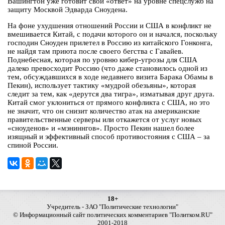
Вашингтон уже готовит свой «ответ» на уровне спецслужб на
защиту Москвой Эдварда Сноудена.
На фоне ухудшения отношений России и США в конфликт не
вмешивается Китай, с подачи которого он и начался, поскольку
господин Сноуден прилетел в Россию из китайского Гонконга,
не найдя там приюта после своего бегства с Гавайев.
Поднебесная, которая по уровню кибер-угрозы для США
далеко превосходит Россию (что даже становилось одной из
тем, обсуждавшихся в ходе недавнего визита Барака Обамы в
Пекин), использует тактику «мудрой обезьяны», которая
следит за тем, как «дерутся два тигра», изматывая друг друга.
Китай смог уклониться от прямого конфликта с США, но это
не значит, что он снизит количество атак на американские
правительственные серверы или откажется от услуг новых
«сноуденов» и «мэниннгов». Просто Пекин нашел более
изящный и эффективный способ противостояния с США – за
спиной России.
18+
Учредитель - ЗАО "Политические технологии"
© Информационный сайт политических комментариев "Политком.RU"
2001-2018