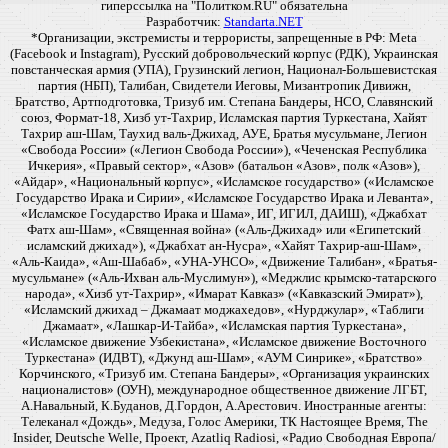
гиперссылка на "Политком.RU" обязательна
Разработчик:
Standarta.NET
*Организации, экстремисты и террористы, запрещенные в РФ: Meta
(Facebook и Instagram), Русский добровольческий корпус (РДК), Украинская
повстанческая армия (УПА), Грузинский легион, Национал-Большевистская
партия (НБП), Талибан, Свидетели Иеговы, Мизантропик Дивижн,
Братство, Артподготовка, Тризуб им. Степана Бандеры, НСО, Славянский
союз, Формат-18, Хизб ут-Тахрир, Исламская партия Туркестана, Хайят
Тахрир аш-Шам, Таухид валь-Джихад, АУЕ, Братья мусульмане, Легион
«Свобода России» («Легион Свобода России»), «Чеченская Республика
Ичкерия», «Правый сектор», «Азов» (батальон «Азов», полк «Азов»),
«Айдар», «Национальный корпус», «Исламское государство» («Исламское
Государство Ирака и Сирии», «Исламское Государство Ирака и Леванта»,
«Исламское Государство Ирака и Шама», ИГ, ИГИЛ, ДАИШ), «Джабхат
Фатх аш-Шам», «Священная война» («Аль-Джихад» или «Египетский
исламский джихад»), «Джабхат ан-Нусра», «Хайят Тахрир-аш-Шам»,
«Аль-Каида», «Аш-Шабаб», «УНА-УНСО», «Движение Талибан», «Братья-
мусульмане» («Аль-Ихван аль-Муслимун»), «Меджлис крымско-татарского
народа», «Хизб ут-Тахрир», «Имарат Кавказ» («Кавказский Эмират»),
«Исламский джихад – Джамаат моджахедов», «Нурджулар», «Таблиги
Джамаат», «Лашкар-И-Тайба», «Исламская партия Туркестана»,
«Исламское движение Узбекистана», «Исламское движение Восточного
Туркестана» (ИДВТ), «Джунд аш-Шам», «АУМ Синрике», «Братство»
Корчинского, «Тризуб им. Степана Бандеры», «Организация украинских
националистов» (ОУН), международное общественное движение ЛГБТ,
А.Навальный, К.Буданов, Д.Гордон, А.Арестович. Иностранные агенты:
Телеканал «Дождь», Медуза, Голос Америки, ТК Настоящее Время, The
Insider, Deutsche Welle, Проект, Azatliq Radiosi, «Радио Свободная Европа/