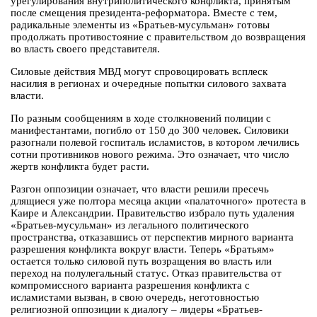
урегулирования внутриполитического конфликта, принятым
после смещения президента-реформатора. Вместе с тем,
радикальные элементы из «Братьев-мусульман» готовы
продолжать противостояние с правительством до возвращения
во власть своего представителя.
Силовые действия МВД могут спровоцировать всплеск
насилия в регионах и очередные попытки силового захвата
власти.
По разным сообщениям в ходе столкновений полиции с
манифестантами, погибло от 150 до 300 человек. Силовики
разогнали полевой госпиталь исламистов, в котором лечились
сотни противников нового режима. Это означает, что число
жертв конфликта будет расти.
Разгон оппозиции означает, что власти решили пресечь
длящиеся уже полтора месяца акции «палаточного» протеста в
Каире и Александрии. Правительство избрало путь удаления
«Братьев-мусульман» из легального политического
пространства, отказавшись от перспектив мирного варианта
разрешения конфликта вокруг власти. Теперь «Братьям»
остается только силовой путь возращения во власть или
переход на полулегальный статус. Отказ правительства от
компромиссного варианта разрешения конфликта с
исламистами вызван, в свою очередь, неготовностью
религиозной оппозиции к диалогу – лидеры «Братьев-