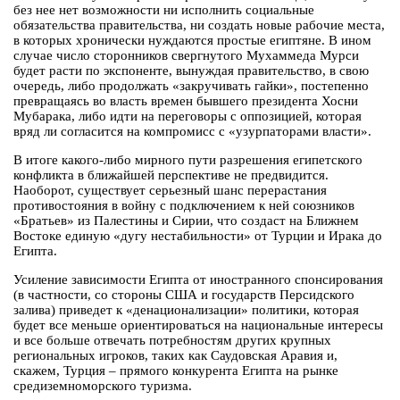
без нее нет возможности ни исполнить социальные
обязательства правительства, ни создать новые рабочие места,
в которых хронически нуждаются простые египтяне. В ином
случае число сторонников свергнутого Мухаммеда Мурси
будет расти по экспоненте, вынуждая правительство, в свою
очередь, либо продолжать «закручивать гайки», постепенно
превращаясь во власть времен бывшего президента Хосни
Мубарака, либо идти на переговоры с оппозицией, которая
вряд ли согласится на компромисс с «узурпаторами власти».
В итоге какого-либо мирного пути разрешения египетского
конфликта в ближайшей перспективе не предвидится.
Наоборот, существует серьезный шанс перерастания
противостояния в войну с подключением к ней союзников
«Братьев» из Палестины и Сирии, что создаст на Ближнем
Востоке единую «дугу нестабильности» от Турции и Ирака до
Египта.
Усиление зависимости Египта от иностранного спонсирования
(в частности, со стороны США и государств Персидского
залива) приведет к «денационализации» политики, которая
будет все меньше ориентироваться на национальные интересы
и все больше отвечать потребностям других крупных
региональных игроков, таких как Саудовская Аравия и,
скажем, Турция – прямого конкурента Египта на рынке
средиземноморского туризма.