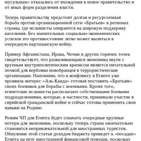
мусульман» отказались от вхождения в новое правительство и
от иных форм разделения власти.
Теперь правительству предстоит долгая и ресурсоемкая
борьба против организационной сети «Братьев» в регионах
страны, где исламисты опираются на широкую поддержку
населения. Без значительных социально-экономических
успехов это противостояние легко может вылиться в
очередную партизанскую войну.
Пример Афганистана, Ирака, Чечни и других горячих точек
свидетельствует, что разваливающаяся экономика вкупе с
крупным внутриполитическим кризисом является питательной
почвой для вербовки новобранцев в террористические
организации. Напомним, что к конфликту в Египте уже
проявила интерес «Аль-Каида» готовая поставить «Братьям»
своих боевиков для борьбы с военными. Кроме того,
египетские исламисты располагают собственными боевыми
подразделениями, которые, в частности, принимали участие в
сирийской гражданской войне и сейчас готовы применить свои
навыки на Родине.
Режим ЧП для Египта будет означать очередные крупные
потери для экономики, поскольку теперь страна окончательно
становится непривлекательной для иностранных туристов.
Обнуление этой статьи доходов бюджета приведет к «посадке»
Египта на иглу иностранной финансовой помощи, поскольку