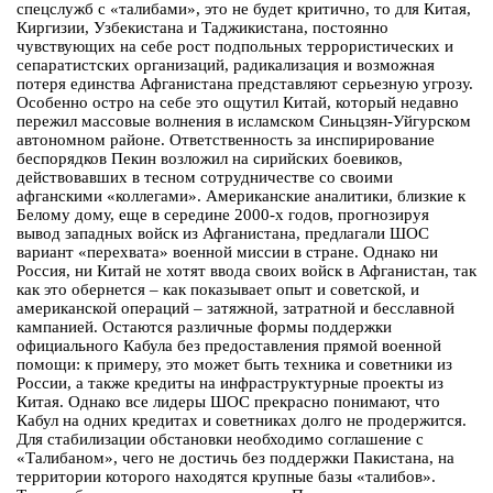
спецслужб с «талибами», это не будет критично, то для Китая,
Киргизии, Узбекистана и Таджикистана, постоянно
чувствующих на себе рост подпольных террористических и
сепаратистских организаций, радикализация и возможная
потеря единства Афганистана представляют серьезную угрозу.
Особенно остро на себе это ощутил Китай, который недавно
пережил массовые волнения в исламском Синьцзян-Уйгурском
автономном районе. Ответственность за инспирирование
беспорядков Пекин возложил на сирийских боевиков,
действовавших в тесном сотрудничестве со своими
афганскими «коллегами». Американские аналитики, близкие к
Белому дому, еще в середине 2000-х годов, прогнозируя
вывод западных войск из Афганистана, предлагали ШОС
вариант «перехвата» военной миссии в стране. Однако ни
Россия, ни Китай не хотят ввода своих войск в Афганистан, так
как это обернется – как показывает опыт и советской, и
американской операций – затяжной, затратной и бесславной
кампанией. Остаются различные формы поддержки
официального Кабула без предоставления прямой военной
помощи: к примеру, это может быть техника и советники из
России, а также кредиты на инфраструктурные проекты из
Китая. Однако все лидеры ШОС прекрасно понимают, что
Кабул на одних кредитах и советниках долго не продержится.
Для стабилизации обстановки необходимо соглашение с
«Талибаном», чего не достичь без поддержки Пакистана, на
территории которого находятся крупные базы «талибов».