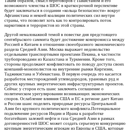
Таким образом, смысл переговоров с Пакистаном и его
возможного членства в ШОС в краткосрочной перспективе
будет заключаться в создании «кольца безопасности» вокруг
Афганистана и некоей коалиции политических сил внутри
страны, что позволит хоть как то контролировать поток
наркотиков и террористов из этой страны.
Другой немаловажной темой в повестке дня предстоящего
сентябрьского саммита будет достижение компромисса между
Россией и Китаем в отношении своеобразного экономического
раздела Средней Азии. Москва выражает недовольство
отдельными транспортными проектами Пекина, в частности
трубопроводами из Казахстана и Туркмении. Кроме того,
стороны продолжают конфликтовать по поводу доступа своих
компаний-монополистов на внутренние рынки Киргизии,
Таджикистана и Узбекистана. В первую очередь это касается
разработок месторождений углеводородов, урановых руд и
других крупных энергетических инфраструктурных проектов.
Сейчас у сторон есть шанс заключить соглашение о
политическом урегулировании возникающих экономических
споров. Ослабление влияния США и ЕС в регионе дает Китаю
и России шанс поделить природные ресурсы Центральной
Азии без крупного политического конфликта.Потенциальное
подключение ресурсов Индии и Ирана к разработке
богатейших залежей нефти и газа Средней Азии в рамках
договоренностей ШОС может создать серьезную конкуренцию
крупным энергетическим игрокам из Европы и США, которые