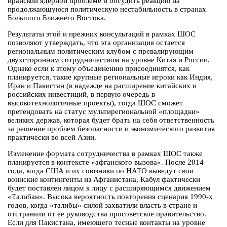
иранской ядерной проблеме и обсудить реакцию на
продолжающуюся политическую нестабильность в странах
Большого Ближнего Востока.
Результаты этой и прежних консультаций в рамках ШОС
позволяют утверждать, что эта организация остается
региональным политическим клубом с превалирующим
двухсторонним сотрудничеством на уровне Китая и России.
Однако если к этому объединению присоединятся, как
планируется, такие крупные региональные игроки как Индия,
Иран и Пакистан (в надежде на расширение китайских и
российских инвестиций, в первую очередь в
высокотехнологичные проекты), тогда ШОС сможет
претендовать на статус мультирегиональной «площадки»
великих держав, которая будет брать на себя ответственность
за решение проблем безопасности и экономического развития
практически во всей Азии.
Изменение формата сотрудничества в рамках ШОС также
планируется в контексте «афганского вызова». После 2014
года, когда США и их союзники по НАТО выведут свои
воинские контингенты из Афганистана, Кабул фактически
будет поставлен лицом к лицу с расширяющимся движением
«Талибан». Высока вероятность повторения сценария 1990-х
годов, когда «талибы» силой захватили власть в стране и
отстранили от ее руководства просоветское правительство.
Если для Пакистана, имеющего тесные контакты на уровне