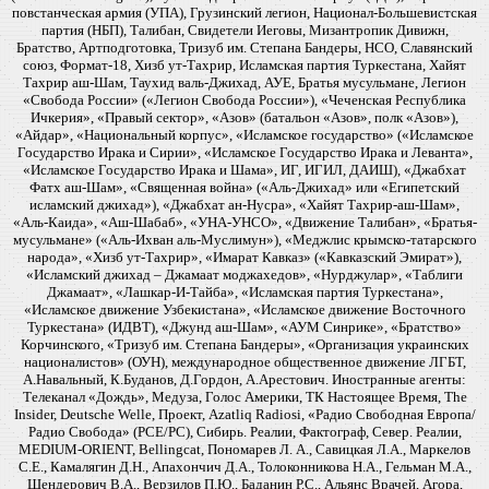
повстанческая армия (УПА), Грузинский легион, Национал-Большевистская
партия (НБП), Талибан, Свидетели Иеговы, Мизантропик Дивижн,
Братство, Артподготовка, Тризуб им. Степана Бандеры, НСО, Славянский
союз, Формат-18, Хизб ут-Тахрир, Исламская партия Туркестана, Хайят
Тахрир аш-Шам, Таухид валь-Джихад, АУЕ, Братья мусульмане, Легион
«Свобода России» («Легион Свобода России»), «Чеченская Республика
Ичкерия», «Правый сектор», «Азов» (батальон «Азов», полк «Азов»),
«Айдар», «Национальный корпус», «Исламское государство» («Исламское
Государство Ирака и Сирии», «Исламское Государство Ирака и Леванта»,
«Исламское Государство Ирака и Шама», ИГ, ИГИЛ, ДАИШ), «Джабхат
Фатх аш-Шам», «Священная война» («Аль-Джихад» или «Египетский
исламский джихад»), «Джабхат ан-Нусра», «Хайят Тахрир-аш-Шам»,
«Аль-Каида», «Аш-Шабаб», «УНА-УНСО», «Движение Талибан», «Братья-
мусульмане» («Аль-Ихван аль-Муслимун»), «Меджлис крымско-татарского
народа», «Хизб ут-Тахрир», «Имарат Кавказ» («Кавказский Эмират»),
«Исламский джихад – Джамаат моджахедов», «Нурджулар», «Таблиги
Джамаат», «Лашкар-И-Тайба», «Исламская партия Туркестана»,
«Исламское движение Узбекистана», «Исламское движение Восточного
Туркестана» (ИДВТ), «Джунд аш-Шам», «АУМ Синрике», «Братство»
Корчинского, «Тризуб им. Степана Бандеры», «Организация украинских
националистов» (ОУН), международное общественное движение ЛГБТ,
А.Навальный, К.Буданов, Д.Гордон, А.Арестович. Иностранные агенты:
Телеканал «Дождь», Медуза, Голос Америки, ТК Настоящее Время, The
Insider, Deutsche Welle, Проект, Azatliq Radiosi, «Радио Свободная Европа/
Радио Свобода» (PCE/PC), Сибирь. Реалии, Фактограф, Север. Реалии,
MEDIUM-ORIENT, Bellingcat, Пономарев Л. А., Савицкая Л.А., Маркелов
С.Е., Камалягин Д.Н., Апахончич Д.А., Толоконникова Н.А., Гельман М.А.,
Шендерович В.А., Верзилов П.Ю., Баданин Р.С., Альянс Врачей, Агора,