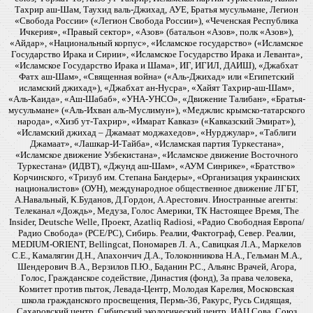
Тахрир аш-Шам, Таухид валь-Джихад, АУЕ, Братья мусульмане, Легион
«Свобода России» («Легион Свобода России»), «Чеченская Республика
Ичкерия», «Правый сектор», «Азов» (батальон «Азов», полк «Азов»),
«Айдар», «Национальный корпус», «Исламское государство» («Исламское
Государство Ирака и Сирии», «Исламское Государство Ирака и Леванта»,
«Исламское Государство Ирака и Шама», ИГ, ИГИЛ, ДАИШ), «Джабхат
Фатх аш-Шам», «Священная война» («Аль-Джихад» или «Египетский
исламский джихад»), «Джабхат ан-Нусра», «Хайят Тахрир-аш-Шам»,
«Аль-Каида», «Аш-Шабаб», «УНА-УНСО», «Движение Талибан», «Братья-
мусульмане» («Аль-Ихван аль-Муслимун»), «Меджлис крымско-татарского
народа», «Хизб ут-Тахрир», «Имарат Кавказ» («Кавказский Эмират»),
«Исламский джихад – Джамаат моджахедов», «Нурджулар», «Таблиги
Джамаат», «Лашкар-И-Тайба», «Исламская партия Туркестана»,
«Исламское движение Узбекистана», «Исламское движение Восточного
Туркестана» (ИДВТ), «Джунд аш-Шам», «АУМ Синрике», «Братство»
Корчинского, «Тризуб им. Степана Бандеры», «Организация украинских
националистов» (ОУН), международное общественное движение ЛГБТ,
А.Навальный, К.Буданов, Д.Гордон, А.Арестович. Иностранные агенты:
Телеканал «Дождь», Медуза, Голос Америки, ТК Настоящее Время, The
Insider, Deutsche Welle, Проект, Azatliq Radiosi, «Радио Свободная Европа/
Радио Свобода» (PCE/PC), Сибирь. Реалии, Фактограф, Север. Реалии,
MEDIUM-ORIENT, Bellingcat, Пономарев Л. А., Савицкая Л.А., Маркелов
С.Е., Камалягин Д.Н., Апахончич Д.А., Толоконникова Н.А., Гельман М.А.,
Шендерович В.А., Верзилов П.Ю., Баданин Р.С., Альянс Врачей, Агора,
Голос, Гражданское содействие, Династия (фонд), За права человека,
Комитет против пыток, Левада-Центр, Молодая Карелия, Московская
школа гражданского просвещения, Пермь-36, Ракурс, Русь Сидящая,
Сахаровский центр, Сибирский экологический центр, ИАЦ Сова, Союз