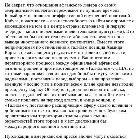
Не секрет, что отношения афганского лидера со своим
американским коллегой переживают не лучшие времена.
Белый дом не доволен неэффективной внутренней политикой
Кабула, в частности – его неспособностью найти компромисс с
воюющими на юге и в центре страны племенами (в первую
очередь – многочисленными и влиятельными пуштунами). Это
обеспечило бы относительную стабильность режима после
вывода иностранного военного контингента. Вместо этого,
непримиримая по отношению к талибам позиция Хамида
Карзая, не желающего уступать им ни толики своей власти,
привела к срыву давно планируемого Вашингтоном
переговорного процесса между официальной афганской
администрацией и противостоящим ей «Талибаном». США, не
готовые наращивать свои силы для борьбы с мусульманскими
радикалами, поставлены перед выбором – или продлевать
военную миссию (что в политическом плане крайне невыгодно
президенту Бараку Обаме) или досрочно выводить войска,
поскольку дальнейшее их пребывание на афганской земле не
сможет повлиять на переход власти, в конце концов, к
«Талибам», постоянно расширяющим сферу своего влияния и
добившимся того, что реально контролируемая кабульским
правительством территория страны «ужалась» до
окрестностей этого города и мест дислокации баз
международного военного контингента.
Публикации в американской прессе вполне могут оказаться