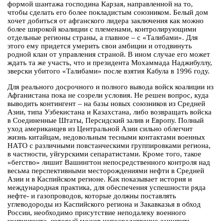
формой шантажа господина Карзая, направленной на то,
чтобы сделать его более покладистым союзником. Белый дом
хочет добиться от афганского лидера заключения как можно
более широкой коалиции с племенами, контролирующими
отдельные регионы страны, а главное – с «Талибами». Для
этого ему придется умерить свои амбиции и отодвинуть
родной клан от управления страной. В ином случае его может
ждать та же участь, что и президента Мохаммада Наджибуллу,
зверски убитого «Талибами» после взятия Кабула в 1996 году.
Для реального досрочного и полного вывода войск коалиции из
Афганистана пока не созрели условия. Не решен вопрос, куда
выводить контингент – на базы новых союзников из Средней
Азии, типа Узбекистана и Казахстана, либо возвращать войска
в Соединенные Штаты, Персидский залив и Европу. Полный
уход американцев из Центральной Азии сильно облегчит
жизнь китайцам, недовольным тесными контактами военных
НАТО с различными повстанческими группировками региона,
в частности, уйгурскими сепаратистами. Кроме того, такое
«бегство» лишит Вашингтон непосредственного контроля над
весьма перспективными месторождениями нефти в Средней
Азии и в Каспийском регионе. Как показывает история и
международная практика, для обеспечения успешности ряда
нефте- и газопроводов, которые должны поставлять
углеводороды из Каспийского региона и Закавказья в обход
России, необходимо присутствие неподалеку военного