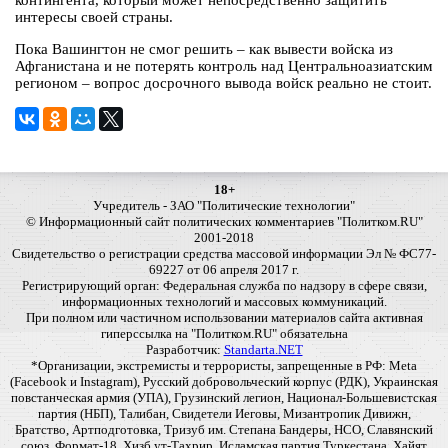
контингента, который может непосредственно защитить
интересы своей страны.
Пока Вашингтон не смог решить – как вывести войска из
Афганистана и не потерять контроль над Центральноазиатским
регионом – вопрос досрочного вывода войск реально не стоит.
18+
Учредитель - ЗАО "Политические технологии"
© Информационный сайт политических комментариев "Политком.RU"
2001-2018
Свидетельство о регистрации средства массовой информации Эл № ФС77-
69227 от 06 апреля 2017 г.
Регистрирующий орган: Федеральная служба по надзору в сфере связи,
информационных технологий и массовых коммуникаций.
При полном или частичном использовании материалов сайта активная
гиперссылка на "Политком.RU" обязательна
Разработчик:
Standarta.NET
*Организации, экстремисты и террористы, запрещенные в РФ: Meta
(Facebook и Instagram), Русский добровольческий корпус (РДК), Украинская
повстанческая армия (УПА), Грузинский легион, Национал-Большевистская
партия (НБП), Талибан, Свидетели Иеговы, Мизантропик Дивижн,
Братство, Артподготовка, Тризуб им. Степана Бандеры, НСО, Славянский
союз, Формат-18, Хизб ут-Тахрир, Исламская партия Туркестана, Хайят