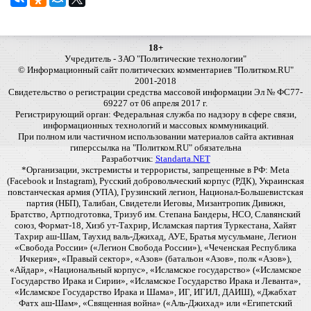
18+
Учредитель - ЗАО "Политические технологии"
© Информационный сайт политических комментариев "Политком.RU"
2001-2018
Свидетельство о регистрации средства массовой информации Эл № ФС77-
69227 от 06 апреля 2017 г.
Регистрирующий орган: Федеральная служба по надзору в сфере связи,
информационных технологий и массовых коммуникаций.
При полном или частичном использовании материалов сайта активная
гиперссылка на "Политком.RU" обязательна
Разработчик:
Standarta.NET
*Организации, экстремисты и террористы, запрещенные в РФ: Meta
(Facebook и Instagram), Русский добровольческий корпус (РДК), Украинская
повстанческая армия (УПА), Грузинский легион, Национал-Большевистская
партия (НБП), Талибан, Свидетели Иеговы, Мизантропик Дивижн,
Братство, Артподготовка, Тризуб им. Степана Бандеры, НСО, Славянский
союз, Формат-18, Хизб ут-Тахрир, Исламская партия Туркестана, Хайят
Тахрир аш-Шам, Таухид валь-Джихад, АУЕ, Братья мусульмане, Легион
«Свобода России» («Легион Свобода России»), «Чеченская Республика
Ичкерия», «Правый сектор», «Азов» (батальон «Азов», полк «Азов»),
«Айдар», «Национальный корпус», «Исламское государство» («Исламское
Государство Ирака и Сирии», «Исламское Государство Ирака и Леванта»,
«Исламское Государство Ирака и Шама», ИГ, ИГИЛ, ДАИШ), «Джабхат
Фатх аш-Шам», «Священная война» («Аль-Джихад» или «Египетский