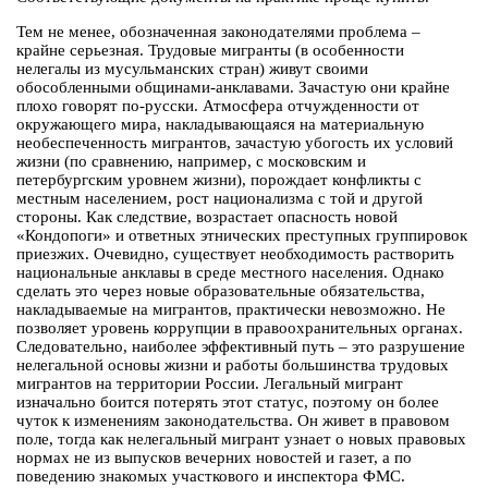
Тем не менее, обозначенная законодателями проблема –
крайне серьезная. Трудовые мигранты (в особенности
нелегалы из мусульманских стран) живут своими
обособленными общинами-анклавами. Зачастую они крайне
плохо говорят по-русски. Атмосфера отчужденности от
окружающего мира, накладывающаяся на материальную
необеспеченность мигрантов, зачастую убогость их условий
жизни (по сравнению, например, с московским и
петербургским уровнем жизни), порождает конфликты с
местным населением, рост национализма с той и другой
стороны. Как следствие, возрастает опасность новой
«Кондопоги» и ответных этнических преступных группировок
приезжих. Очевидно, существует необходимость растворить
национальные анклавы в среде местного населения. Однако
сделать это через новые образовательные обязательства,
накладываемые на мигрантов, практически невозможно. Не
позволяет уровень коррупции в правоохранительных органах.
Следовательно, наиболее эффективный путь – это разрушение
нелегальной основы жизни и работы большинства трудовых
мигрантов на территории России. Легальный мигрант
изначально боится потерять этот статус, поэтому он более
чуток к изменениям законодательства. Он живет в правовом
поле, тогда как нелегальный мигрант узнает о новых правовых
нормах не из выпусков вечерних новостей и газет, а по
поведению знакомых участкового и инспектора ФМС.