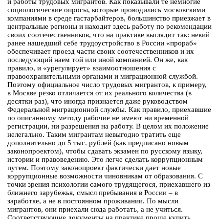
и работы трудовых мигрантов. Как показывали те немногие
социологические опросы, которые проводились московскими
компаниями в среде гастарбайтеров, большинство приезжает в
центральные регионы и находит здесь работу по рекомендации
своих соотечественников, что на практике выглядит так: некий
ранее нашедший себе трудоустройство в России «прораб»
обеспечивает проезд части своих соотечественников и их
последующий наем той или иной компанией. Он же, как
правило, и «урегулирует» взаимоотношения с
правоохранительными органами и миграционной службой.
Поэтому официальное число трудовых мигрантов, к примеру,
в Москве резко отличается от их реального количества (в
десятки раз), что иногда признается даже руководством
Федеральной миграционной службы. Как правило, приехавшие
по описанному методу рабочие не имеют ни временной
регистрации, ни разрешения на работу. В целом их положение
нелегально. Таким мигрантам невыгодно тратить еще
дополнительно до 5 тыс. рублей (как предписано новым
законопроектом), чтобы сдавать экзамен по русскому языку,
истории и правоведению. Это легче сделать коррупционным
путем. Поэтому законопроект фактически дает новые
коррупционные возможности чиновникам от образования. С
точки зрения психологии самого трудящегося, приехавшего из
ближнего зарубежья, смысл пребывания в России – в
заработке, а не в постоянном проживании. По мысли
мигрантов, они приехали сюда работать, а не учиться.
Соответствующие документы на практике проще купить.