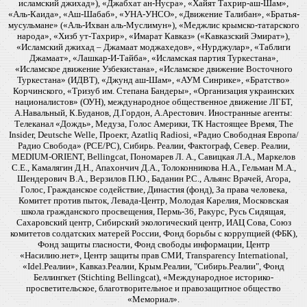
исламский джихад»), «Джабхат ан-Нусра», «Хайят Тахрир-аш-Шам»,
«Аль-Каида», «Аш-Шабаб», «УНА-УНСО», «Движение Талибан», «Братья-
мусульмане» («Аль-Ихван аль-Муслимун»), «Меджлис крымско-татарского
народа», «Хизб ут-Тахрир», «Имарат Кавказ» («Кавказский Эмират»),
«Исламский джихад – Джамаат моджахедов», «Нурджулар», «Таблиги
Джамаат», «Лашкар-И-Тайба», «Исламская партия Туркестана»,
«Исламское движение Узбекистана», «Исламское движение Восточного
Туркестана» (ИДВТ), «Джунд аш-Шам», «АУМ Синрике», «Братство»
Корчинского, «Тризуб им. Степана Бандеры», «Организация украинских
националистов» (ОУН), международное общественное движение ЛГБТ,
А.Навальный, К.Буданов, Д.Гордон, А.Арестович. Иностранные агенты:
Телеканал «Дождь», Медуза, Голос Америки, ТК Настоящее Время, The
Insider, Deutsche Welle, Проект, Azatliq Radiosi, «Радио Свободная Европа/
Радио Свобода» (PCE/PC), Сибирь. Реалии, Фактограф, Север. Реалии,
MEDIUM-ORIENT, Bellingcat, Пономарев Л. А., Савицкая Л.А., Маркелов
С.Е., Камалягин Д.Н., Апахончич Д.А., Толоконникова Н.А., Гельман М.А.,
Шендерович В.А., Верзилов П.Ю., Баданин Р.С., Альянс Врачей, Агора,
Голос, Гражданское содействие, Династия (фонд), За права человека,
Комитет против пыток, Левада-Центр, Молодая Карелия, Московская
школа гражданского просвещения, Пермь-36, Ракурс, Русь Сидящая,
Сахаровский центр, Сибирский экологический центр, ИАЦ Сова, Союз
комитетов солдатских матерей России, Фонд борьбы с коррупцией (ФБК),
Фонд защиты гласности, Фонд свободы информации, Центр
«Насилию.нет», Центр защиты прав СМИ, Transparency International,
«Idel.Реалии», Кавказ.Реалии, Крым.Реалии, "Сибирь.Реалии", Фонд
Беллингкет (Stichting Bellingcat), «Международное историко-
просветительское, благотворительное и правозащитное общество
«Мемориал».