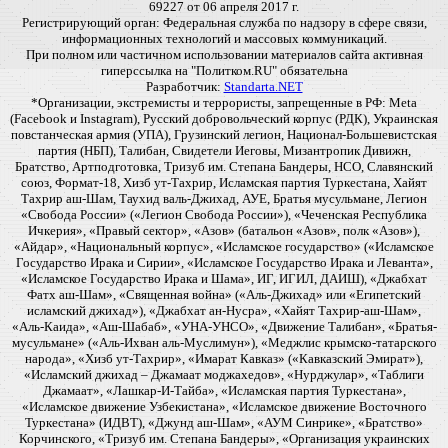
69227 от 06 апреля 2017 г.
Регистрирующий орган: Федеральная служба по надзору в сфере связи,
информационных технологий и массовых коммуникаций.
При полном или частичном использовании материалов сайта активная
гиперссылка на "Политком.RU" обязательна
Разработчик:
Standarta.NET
*Организации, экстремисты и террористы, запрещенные в РФ: Meta
(Facebook и Instagram), Русский добровольческий корпус (РДК), Украинская
повстанческая армия (УПА), Грузинский легион, Национал-Большевистская
партия (НБП), Талибан, Свидетели Иеговы, Мизантропик Дивижн,
Братство, Артподготовка, Тризуб им. Степана Бандеры, НСО, Славянский
союз, Формат-18, Хизб ут-Тахрир, Исламская партия Туркестана, Хайят
Тахрир аш-Шам, Таухид валь-Джихад, АУЕ, Братья мусульмане, Легион
«Свобода России» («Легион Свобода России»), «Чеченская Республика
Ичкерия», «Правый сектор», «Азов» (батальон «Азов», полк «Азов»),
«Айдар», «Национальный корпус», «Исламское государство» («Исламское
Государство Ирака и Сирии», «Исламское Государство Ирака и Леванта»,
«Исламское Государство Ирака и Шама», ИГ, ИГИЛ, ДАИШ), «Джабхат
Фатх аш-Шам», «Священная война» («Аль-Джихад» или «Египетский
исламский джихад»), «Джабхат ан-Нусра», «Хайят Тахрир-аш-Шам»,
«Аль-Каида», «Аш-Шабаб», «УНА-УНСО», «Движение Талибан», «Братья-
мусульмане» («Аль-Ихван аль-Муслимун»), «Меджлис крымско-татарского
народа», «Хизб ут-Тахрир», «Имарат Кавказ» («Кавказский Эмират»),
«Исламский джихад – Джамаат моджахедов», «Нурджулар», «Таблиги
Джамаат», «Лашкар-И-Тайба», «Исламская партия Туркестана»,
«Исламское движение Узбекистана», «Исламское движение Восточного
Туркестана» (ИДВТ), «Джунд аш-Шам», «АУМ Синрике», «Братство»
Корчинского, «Тризуб им. Степана Бандеры», «Организация украинских