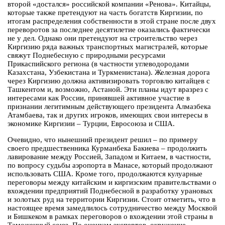
второй «достался» российской компании «Ренова». Китайцы,
которые также претендуют на часть богатств Киргизии, по
итогам распределения собственности в этой стране после двух
переворотов за последнее десятилетие оказались фактически
не у дел. Однако они претендуют на строительство через
Киргизию ряда важных транспортных магистралей, которые
свяжут Поднебесную с природными ресурсами
Прикаспийского региона (в частности углеводородами
Казахстана, Узбекистана и Туркменистана). Железная дорога
через Киргизию должна активизировать торговлю китайцев с
Ташкентом и, возможно, Астаной. Эти планы идут вразрез с
интересами как России, принявшей активное участие в
признании легитимным действующего президента Алмазбека
Атамбаева, так и других игроков, имеющих свои интересы в
экономике Киргизии – Турции, Евросоюза и США.
Очевидно, что нынешний президент решил – по примеру
своего предшественника Курманбека Бакиева – продолжить
лавирование между Россией, Западом и Китаем, в частности,
по вопросу судьбы аэропорта в Манасе, который продолжают
использовать США. Кроме того, продолжаются кулуарные
переговоры между китайским и киргизским правительствами о
вхождении предприятий Поднебесной в разработку урановых
и золотых руд на территории Киргизии. Стоит отметить, что в
настоящее время замедлилось сотрудничество между Москвой
и Бишкеком в рамках переговоров о вхождении этой страны в