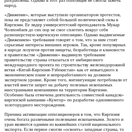
разграблены. Однако в этот раз оппозиция не смогла зажечь
народ.
«Движение», которые выступило организатором протестов,
пока не представляет собой большой политической силы в
Киргизии. Ее лидер университетский преподаватель Мукар
Чолпонбаев до сих пор не смог сплотить вокруг себя
разношерстную киргизскую оппозицию. Однако выдвигаемые
«Движением» требования говорят о том, что за ним стоят
серьезные интересы внешних игроков. Так, кроме популярных
в народе лозунгов против нищеты, безработицы и клановости
в правительстве «Движение» выдвинуло требование
правительству страны отказаться от амбициозного
международного проекта по строительству железнодорожной
ветки «Китай-Киргизия-Узбекистан» как от невыгодного в
экономическом плане и непроработанного на должном
экспертном уровне. Кроме того, митингующие потребовали от
властей внести запрет на добычу полезных ископаемых
иностранными компаниями на территории Киргизии.
Особенно была отмечена деятельность совместной канадско-
киргизской кампании «Кумтор» по разработке одноименного
золоторудного месторождения.
Причина активизации оппозиционеров в том, что Киргизия
очень богата различными полезными ископаемыми. Золото и
уран являются одними из важнейших статей национального
экспорта. Если первое смогли «освоить» западные страны, то