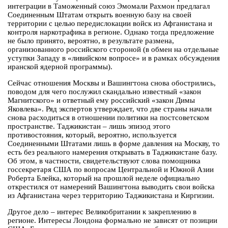
интеграции в Таможенный союз Эмомали Рахмон предлагал
Соединенным Штатам открыть военную базу на своей
территории с целью передислокации войск из Афганистана и
контроля наркотрафика в регионе. Однако тогда предложение
не было принято, вероятно, в результате размена,
организованного российского стороной (в обмен на отдельные
уступки Западу в «ливийском вопросе» и в рамках обсуждения
иранской ядерной программы).
Сейчас отношения Москвы и Вашингтона снова обострились,
поводом для чего послужил скандально известный «закон
Магнитского» и ответный ему российский «закон Димы
Яковлева». Ряд экспертов утверждает, что две страны начали
снова расходиться в отношении политики на постсоветском
пространстве. Таджикистан – лишь эпизод этого
противостояния, который, вероятно, используется
Соединенными Штатами лишь в форме давления на Москву, то
есть без реального намерения открывать в Таджикистане базу.
Об этом, в частности, свидетельствуют слова помощника
госсекретаря США по вопросам Центральной и Южной Азии
Роберта Блейка, который на прошлой неделе официально
открестился от намерений Вашингтона выводить свои войска
из Афганистана через территорию Таджикистана и Киргизии.
Другое дело – интерес Великобритании к закреплению в
регионе. Интересы Лондона формально не зависят от позиции