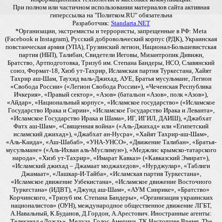
При полном или частичном использовании материалов сайта активная
гиперссылка на "Политком.RU" обязательна
Разработчик:
Standarta.NET
*Организации, экстремисты и террористы, запрещенные в РФ: Meta
(Facebook и Instagram), Русский добровольческий корпус (РДК), Украинская
повстанческая армия (УПА), Грузинский легион, Национал-Большевистская
партия (НБП), Талибан, Свидетели Иеговы, Мизантропик Дивижн,
Братство, Артподготовка, Тризуб им. Степана Бандеры, НСО, Славянский
союз, Формат-18, Хизб ут-Тахрир, Исламская партия Туркестана, Хайят
Тахрир аш-Шам, Таухид валь-Джихад, АУЕ, Братья мусульмане, Легион
«Свобода России» («Легион Свобода России»), «Чеченская Республика
Ичкерия», «Правый сектор», «Азов» (батальон «Азов», полк «Азов»),
«Айдар», «Национальный корпус», «Исламское государство» («Исламское
Государство Ирака и Сирии», «Исламское Государство Ирака и Леванта»,
«Исламское Государство Ирака и Шама», ИГ, ИГИЛ, ДАИШ), «Джабхат
Фатх аш-Шам», «Священная война» («Аль-Джихад» или «Египетский
исламский джихад»), «Джабхат ан-Нусра», «Хайят Тахрир-аш-Шам»,
«Аль-Каида», «Аш-Шабаб», «УНА-УНСО», «Движение Талибан», «Братья-
мусульмане» («Аль-Ихван аль-Муслимун»), «Меджлис крымско-татарского
народа», «Хизб ут-Тахрир», «Имарат Кавказ» («Кавказский Эмират»),
«Исламский джихад – Джамаат моджахедов», «Нурджулар», «Таблиги
Джамаат», «Лашкар-И-Тайба», «Исламская партия Туркестана»,
«Исламское движение Узбекистана», «Исламское движение Восточного
Туркестана» (ИДВТ), «Джунд аш-Шам», «АУМ Синрике», «Братство»
Корчинского, «Тризуб им. Степана Бандеры», «Организация украинских
националистов» (ОУН), международное общественное движение ЛГБТ,
А.Навальный, К.Буданов, Д.Гордон, А.Арестович. Иностранные агенты:
Телеканал «Дождь», Медуза, Голос Америки, ТК Настоящее Время, The