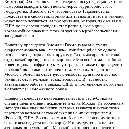
Киргизию). Однако пока сами американцы утверждают, что не
намерены выводить свои войска через территорию этого
государства. Вместе с тем, готовностью Таджикистана
предоставить свою территорию для транзита грузов и техники
хочет воспользоваться Великобритания, которая, так же как и
США не намерена покидать этот регион, имеющий
чрезвычайное значение с точки зрения энергобезопасности
западных стран.
Политику президента Эмомали Рахмона можно смело
охарактеризовать как «маятник», колеблющийся от одного
глобального центра силы к другому. Так, в январе этого года
таджикский президент договорился с Москвой о масштабных
инвестициях в инфраструктуру страны, а также о проведении
лояльной политики в отношении таджикских мигрантов в
Москве в обмен на ответную лояльность Душанбе в военно-
технических и экономических вопросах. В частности,
активизацию работы в рамках ОДКБ и постепенное включение
в структуры Таможенного союза.
Однако руководство центральноазиатской республики не
спешит делать ставку исключительно на Москву. Излюбленным
методом внешней политики Рахмона является шантаж своих
партнеров возможностью сближения с их конкурентами
(Россией, США, Евросоюзом или Китаем – в зависимости от
того, с кем ведутся переговоры). К примеру, еще в период
активных консультаций с Москвой в отношении перспектив