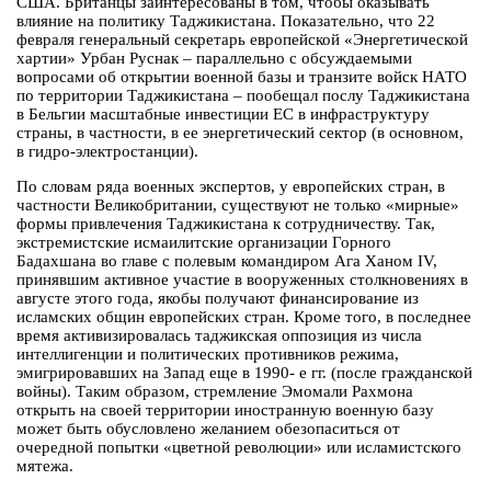
США. Британцы заинтересованы в том, чтобы оказывать
влияние на политику Таджикистана. Показательно, что 22
февраля генеральный секретарь европейской «Энергетической
хартии» Урбан Руснак – параллельно с обсуждаемыми
вопросами об открытии военной базы и транзите войск НАТО
по территории Таджикистана – пообещал послу Таджикистана
в Бельгии масштабные инвестиции ЕС в инфраструктуру
страны, в частности, в ее энергетический сектор (в основном,
в гидро-электростанции).
По словам ряда военных экспертов, у европейских стран, в
частности Великобритании, существуют не только «мирные»
формы привлечения Таджикистана к сотрудничеству. Так,
экстремистские исмаилитские организации Горного
Бадахшана во главе с полевым командиром Ага Ханом IV,
принявшим активное участие в вооруженных столкновениях в
августе этого года, якобы получают финансирование из
исламских общин европейских стран. Кроме того, в последнее
время активизировалась таджикская оппозиция из числа
интеллигенции и политических противников режима,
эмигрировавших на Запад еще в 1990- е гг. (после гражданской
войны). Таким образом, стремление Эмомали Рахмона
открыть на своей территории иностранную военную базу
может быть обусловлено желанием обезопаситься от
очередной попытки «цветной революции» или исламистского
мятежа.