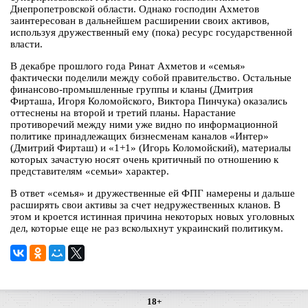
Днепропетровской области. Однако господин Ахметов
заинтересован в дальнейшем расширении своих активов,
используя дружественный ему (пока) ресурс государственной
власти.
В декабре прошлого года Ринат Ахметов и «семья»
фактически поделили между собой правительство. Остальные
финансово-промышленные группы и кланы (Дмитрия
Фирташа, Игоря Коломойского, Виктора Пинчука) оказались
оттеснены на второй и третий планы. Нарастание
противоречий между ними уже видно по информационной
политике принадлежащих бизнесменам каналов «Интер»
(Дмитрий Фирташ) и «1+1» (Игорь Коломойский), материалы
которых зачастую носят очень критичный по отношению к
представителям «семьи» характер.
В ответ «семья» и дружественные ей ФПГ намерены и дальше
расширять свои активы за счет недружественных кланов. В
этом и кроется истинная причина некоторых новых уголовных
дел, которые еще не раз всколыхнут украинский политикум.
18+