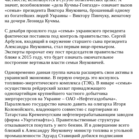
значит, возобновление «дела Кучмы-Гонгазде» означает вызов
«семьи» президента Виктора Януковича, брошенный одному
из богатейших людей Украины – Виктору Пинчуку, женатому
на дочери Леонида Кучмы.
С декабря прошлого года «семья» украинского президента
фактически поставила под контроль правительство. Сергей
Арбузов, входящий в окружение старшего сына президента
Александра Януковича, стал первым вице-премьером.
Эксперты пророчат ему пост председателя правительства
ближе к 2015 году, что будет означать окончательное
построение вертикали власти семьи Януковичей.
Одновременно данная группа начала расширять свои активы в
украинской экономике. В первую очередь это коснулось
топливно-энергетического комплекса (ТЭК). В январе «семья»
осуществила рейдерский захват принадлежащего
однопартийцам крупнейшего частного добытчика
энергоресурсов на Украине – ОАО «Нефтегаздобыча».
Параллельно государство начало давить на олигарха Игоря
Коломойского, владеющего совместно с партнерами из
Татарстана Кременчугским нефтеперерабатывающим заводом
(фирма «Укртатнафта»). Правительственные структуры
отказываются покупать у него бензин. И в довершение всего
близкий к Александру Януковичу министр топлива и угольной
промышленности Эдуард Ставицкий добился подписания