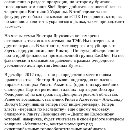
соглашения о разделе продукции, по которому британо-
голландская компания Shell будет добывать сланцевый газ на
территории Восточной Украины. В этой сделке также
фигурирует небольшая компания «СПК-Геосервис», которая,
по мнению аналитиков украинского рынка, также принадлежит
«семье».
Но члены семьи Виктора Януковича не намерены
останавливаться исключительно на ТЭК. Им интересны и
другие отрасли. В частности, металлургия и трубопрокат.
Здесь лидируют компании Виктора Пинчука, объединенные
под эгидой финансово-промышленной группы EastOne. На нее
фактически и оказывается давление в рамках очередного
уголовного дела против Леонида Кучмы.
В декабре 2012 года – при распределении мест в новом
правительстве – Виктор Янукович подтвердил негласное
«право» олигарха Рината Ахметова (одного из крупнейших
спонсоров Партии регионов и давних партнеров Виктора
Федоровича) на контроль над Днепропетровской областью.
Ранее ее возглавлял ставленник Рината Ахметова – Александр
Вилкул (получивший теперь пост вице-премьера). Теперь
власть «перешла по наследству» еще одному человеку,
близкому к Ринату Леонидовичу – Дмитрию Колесникову,
который, наверняка, будет учитывать в своей работе интересы
холдинга «Метинвест», контролирующего ряд
суперприбыльных горнообогатительных комбинатов