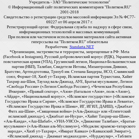
Учредитель - ЗАО "Политические технологии"
© Информационный сайт политических комментариев "Политком.RU"
2001-2018
Свидетельство о регистрации средства массовой информации Эл № ФС77-
69227 от 06 апреля 2017 г.
Регистрирующий орган: Федеральная служба по надзору в сфере связи,
информационных технологий и массовых коммуникаций.
При полном или частичном использовании материалов сайта активная
гиперссылка на "Политком.RU" обязательна
Разработчик:
Standarta.NET
*Организации, экстремисты и террористы, запрещенные в РФ: Meta
(Facebook и Instagram), Русский добровольческий корпус (РДК), Украинская
повстанческая армия (УПА), Грузинский легион, Национал-Большевистская
партия (НБП), Талибан, Свидетели Иеговы, Мизантропик Дивижн,
Братство, Артподготовка, Тризуб им. Степана Бандеры, НСО, Славянский
союз, Формат-18, Хизб ут-Тахрир, Исламская партия Туркестана, Хайят
Тахрир аш-Шам, Таухид валь-Джихад, АУЕ, Братья мусульмане, Легион
«Свобода России» («Легион Свобода России»), «Чеченская Республика
Ичкерия», «Правый сектор», «Азов» (батальон «Азов», полк «Азов»),
«Айдар», «Национальный корпус», «Исламское государство» («Исламское
Государство Ирака и Сирии», «Исламское Государство Ирака и Леванта»,
«Исламское Государство Ирака и Шама», ИГ, ИГИЛ, ДАИШ), «Джабхат
Фатх аш-Шам», «Священная война» («Аль-Джихад» или «Египетский
исламский джихад»), «Джабхат ан-Нусра», «Хайят Тахрир-аш-Шам»,
«Аль-Каида», «Аш-Шабаб», «УНА-УНСО», «Движение Талибан», «Братья-
мусульмане» («Аль-Ихван аль-Муслимун»), «Меджлис крымско-татарского
народа», «Хизб ут-Тахрир», «Имарат Кавказ» («Кавказский Эмират»),
«Исламский джихад – Джамаат моджахедов», «Нурджулар», «Таблиги