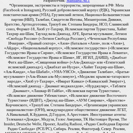
Разработчик:
Standarta.NET
*Организации, экстремисты и террористы, запрещенные в РФ: Meta
(Facebook и Instagram), Русский добровольческий корпус (РДК), Украинская
повстанческая армия (УПА), Грузинский легион, Национал-Большевистская
партия (НБП), Талибан, Свидетели Иеговы, Мизантропик Дивижн,
Братство, Артподготовка, Тризуб им. Степана Бандеры, НСО, Славянский
союз, Формат-18, Хизб ут-Тахрир, Исламская партия Туркестана, Хайят
Тахрир аш-Шам, Таухид валь-Джихад, АУЕ, Братья мусульмане, Легион
«Свобода России» («Легион Свобода России»), «Чеченская Республика
Ичкерия», «Правый сектор», «Азов» (батальон «Азов», полк «Азов»),
«Айдар», «Национальный корпус», «Исламское государство» («Исламское
Государство Ирака и Сирии», «Исламское Государство Ирака и Леванта»,
«Исламское Государство Ирака и Шама», ИГ, ИГИЛ, ДАИШ), «Джабхат
Фатх аш-Шам», «Священная война» («Аль-Джихад» или «Египетский
исламский джихад»), «Джабхат ан-Нусра», «Хайят Тахрир-аш-Шам»,
«Аль-Каида», «Аш-Шабаб», «УНА-УНСО», «Движение Талибан», «Братья-
мусульмане» («Аль-Ихван аль-Муслимун»), «Меджлис крымско-татарского
народа», «Хизб ут-Тахрир», «Имарат Кавказ» («Кавказский Эмират»),
«Исламский джихад – Джамаат моджахедов», «Нурджулар», «Таблиги
Джамаат», «Лашкар-И-Тайба», «Исламская партия Туркестана»,
«Исламское движение Узбекистана», «Исламское движение Восточного
Туркестана» (ИДВТ), «Джунд аш-Шам», «АУМ Синрике», «Братство»
Корчинского, «Тризуб им. Степана Бандеры», «Организация украинских
националистов» (ОУН), международное общественное движение ЛГБТ,
А.Навальный, К.Буданов, Д.Гордон, А.Арестович. Иностранные агенты:
Телеканал «Дождь», Медуза, Голос Америки, ТК Настоящее Время, The
Insider, Deutsche Welle, Проект, Azatliq Radiosi, «Радио Свободная Европа/
Радио Свобода» (PCE/PC), Сибирь. Реалии, Фактограф, Север. Реалии,