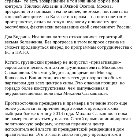
страны», то есть возвращение в той или иной форме под
контроль Тбилиси Абхазии и Южной Осетии. Москва,
прекрасно это понимая, тем не менее, не может поставить на
кон свой авторитет на Кавказе и в целом – на постсоветском
пространстве, отдав на откуп недавнему оппоненту две
республики, фактически передавшие свой суверенитет России.
Для Бидзины Иванишвили тема отколовшихся территорий
весьма болезненна. Без прогресса в этом вопросе страна не
сможет продвинуться вперед по программам сотрудничества с
ЕС и НАТО.
Кстати, грузинский премьер не допустил «приватизации»
евроатлантических контактов грузинской элиты Михаилом
Саакашвили. Он смог убедить одновременно Москву,
Брюссель и Вашингтон, что является договороспособным
партнером для всех центров силы. Это опасная позиция, но
гораздо более конструктивная, чем импульсивная и
неуравновешенная политика Михаила Саакашвили.
Противостояние президента и премьера в течение этого еще
более усилится по причине подготовке к президентским
выборам ближе к концу 2013 года. Михаил Саакашвили пока
не намерен оставаться у власти. С этой целью он инициировал
политическую реформу, которая перенесла центр
исполнительной власти из президентской резиденции в дом
правительства. Это отчасти сняло интригу президентской