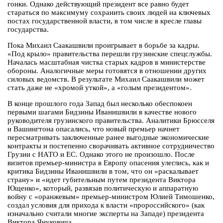
гонки. Однако действующий президент все равно будет
стараться по максимуму сохранить своих людей на ключевых
постах государственной власти, в том числе в кресле главы
государства.
Пока Михаил Саакашвили проигрывает в борьбе за кадры.
«Под крыло» правительства перешли грузинские спецслужбы.
Началась масштабная чистка старых кадров в министерстве
обороны. Аналогичные меры готовятся в отношении других
силовых ведомств. В результате Михаил Саакашвили может
стать даже не «хромой уткой», а «голым президентом».
В конце прошлого года Запад был несколько обеспокоен
первыми шагами Бидзины Иванишвили в качестве нового
руководителя грузинского правительства. Аналитики Брюсселя
и Вашингтона опасались, что новый премьер начнет
пересматривать заключенные ранее выгодные экономические
контракты и постепенно сворачивать активное сотрудничество
Грузии с НАТО и ЕС. Однако этого не произошло. После
визитов премьер-министра в Европу опасения улеглись, как и
критика Бидзины Иванишвили в том, что он «раскалывает
страну» и «идет губительным путем президента Виктора
Ющенко», который, развязав политическую и аппаратную
войну с «оранжевым» премьер-министром Юлией Тимошенко,
создал условия для прихода к власти «пророссийского» (как
изначально считали многие эксперты на Западе) президента
Виктора Януковича.