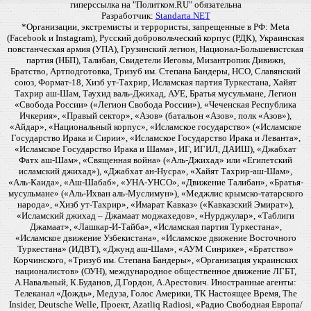
гиперссылка на "Политком.RU" обязательна
Разработчик:
Standarta.NET
*Организации, экстремисты и террористы, запрещенные в РФ: Meta
(Facebook и Instagram), Русский добровольческий корпус (РДК), Украинская
повстанческая армия (УПА), Грузинский легион, Национал-Большевистская
партия (НБП), Талибан, Свидетели Иеговы, Мизантропик Дивижн,
Братство, Артподготовка, Тризуб им. Степана Бандеры, НСО, Славянский
союз, Формат-18, Хизб ут-Тахрир, Исламская партия Туркестана, Хайят
Тахрир аш-Шам, Таухид валь-Джихад, АУЕ, Братья мусульмане, Легион
«Свобода России» («Легион Свобода России»), «Чеченская Республика
Ичкерия», «Правый сектор», «Азов» (батальон «Азов», полк «Азов»),
«Айдар», «Национальный корпус», «Исламское государство» («Исламское
Государство Ирака и Сирии», «Исламское Государство Ирака и Леванта»,
«Исламское Государство Ирака и Шама», ИГ, ИГИЛ, ДАИШ), «Джабхат
Фатх аш-Шам», «Священная война» («Аль-Джихад» или «Египетский
исламский джихад»), «Джабхат ан-Нусра», «Хайят Тахрир-аш-Шам»,
«Аль-Каида», «Аш-Шабаб», «УНА-УНСО», «Движение Талибан», «Братья-
мусульмане» («Аль-Ихван аль-Муслимун»), «Меджлис крымско-татарского
народа», «Хизб ут-Тахрир», «Имарат Кавказ» («Кавказский Эмират»),
«Исламский джихад – Джамаат моджахедов», «Нурджулар», «Таблиги
Джамаат», «Лашкар-И-Тайба», «Исламская партия Туркестана»,
«Исламское движение Узбекистана», «Исламское движение Восточного
Туркестана» (ИДВТ), «Джунд аш-Шам», «АУМ Синрике», «Братство»
Корчинского, «Тризуб им. Степана Бандеры», «Организация украинских
националистов» (ОУН), международное общественное движение ЛГБТ,
А.Навальный, К.Буданов, Д.Гордон, А.Арестович. Иностранные агенты:
Телеканал «Дождь», Медуза, Голос Америки, ТК Настоящее Время, The
Insider, Deutsche Welle, Проект, Azatliq Radiosi, «Радио Свободная Европа/