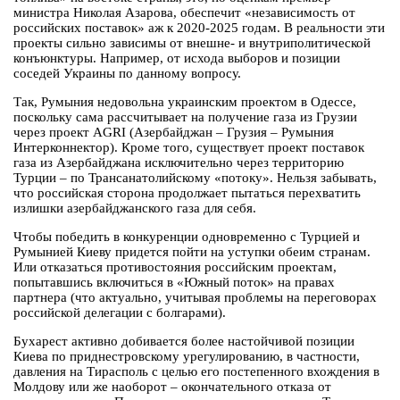
министра Николая Азарова, обеспечит «независимость от
российских поставок» аж к 2020-2025 годам. В реальности эти
проекты сильно зависимы от внешне- и внутриполитической
конъюнктуры. Например, от исхода выборов и позиции
соседей Украины по данному вопросу.
Так, Румыния недовольна украинским проектом в Одессе,
поскольку сама рассчитывает на получение газа из Грузии
через проект AGRI (Азербайджан – Грузия – Румыния
Интерконнектор). Кроме того, существует проект поставок
газа из Азербайджана исключительно через территорию
Турции – по Трансанатолийскому «потоку». Нельзя забывать,
что российская сторона продолжает пытаться перехватить
излишки азербайджанского газа для себя.
Чтобы победить в конкуренции одновременно с Турцией и
Румынией Киеву придется пойти на уступки обеим странам.
Или отказаться противостояния российским проектам,
попытавшись включиться в «Южный поток» на правах
партнера (что актуально, учитывая проблемы на переговорах
российской делегации с болгарами).
Бухарест активно добивается более настойчивой позиции
Киева по приднестровскому урегулированию, в частности,
давления на Тирасполь с целью его постепенного вхождения в
Молдову или же наоборот – окончательного отказа от