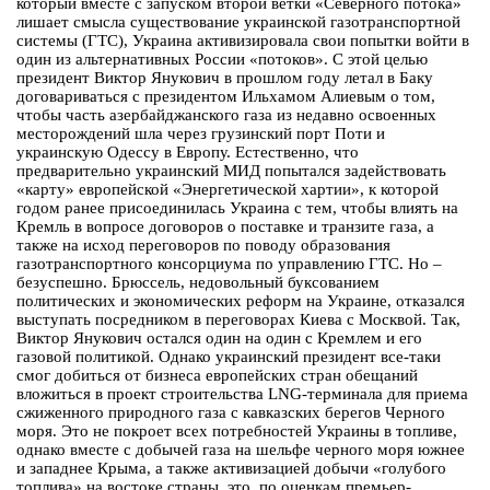
который вместе с запуском второй ветки «Северного потока»
лишает смысла существование украинской газотранспортной
системы (ГТС), Украина активизировала свои попытки войти в
один из альтернативных России «потоков». С этой целью
президент Виктор Янукович в прошлом году летал в Баку
договариваться с президентом Ильхамом Алиевым о том,
чтобы часть азербайджанского газа из недавно освоенных
месторождений шла через грузинский порт Поти и
украинскую Одессу в Европу. Естественно, что
предварительно украинский МИД попытался задействовать
«карту» европейской «Энергетической хартии», к которой
годом ранее присоединилась Украина с тем, чтобы влиять на
Кремль в вопросе договоров о поставке и транзите газа, а
также на исход переговоров по поводу образования
газотранспортного консорциума по управлению ГТС. Но –
безуспешно. Брюссель, недовольный буксованием
политических и экономических реформ на Украине, отказался
выступать посредником в переговорах Киева с Москвой. Так,
Виктор Янукович остался один на один с Кремлем и его
газовой политикой. Однако украинский президент все-таки
смог добиться от бизнеса европейских стран обещаний
вложиться в проект строительства LNG-терминала для приема
сжиженного природного газа с кавказских берегов Черного
моря. Это не покроет всех потребностей Украины в топливе,
однако вместе с добычей газа на шельфе черного моря южнее
и западнее Крыма, а также активизацией добычи «голубого
топлива» на востоке страны, это, по оценкам премьер-