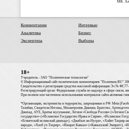
МК. Ал
Комментарии
Интервью
Аналитика
Бизнес
Экспертиза
Выборы
18+
Учредитель - ЗАО "Политические технологии"
© Информационный сайт политических комментариев "Политком.RU" 20
Свидетельство о регистрации средства массовой информации Эл № ФС77-6
Регистрирующий орган: Федеральная служба по надзору в сфере связи, 
При полном или частичном использовании материалов сайта активная ги
*Организации, экстремисты и террористы, запрещенные в РФ: Meta (Faceb
Талибан, Свидетели Иеговы, Мизантропик Дивижн, Братство, Артподготов
Джихад, АУЕ, Братья мусульмане, Легион «Свобода России» («Легион Св
государство» («Исламское Государство Ирака и Сирии», «Исламское Го
«Египетский исламский джихад»), «Джабхат ан-Нусра», «Хайят Тахрир
народа», «Хизб ут-Тахрир», «Имарат Кавказ» («Кавказский Эмират»), «