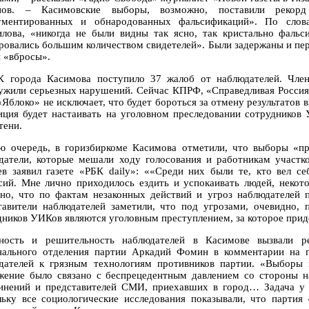
нов. – Касимовские выборы, возможно, поставили рекорд 
ументированных и обнародованных фальсификаций». По слова
илова, «никогда не были видны так ясно, так кристально фальс
ровались большим количеством свидетелей». Были задержаны и пере
и «вбросы».
 города Касимова поступило 37 жалоб от наблюдателей. Член
ужили серьезных нарушений. Сейчас КПРФ, «Справедливая Россия
«Яблоко» не исключает, что будет бороться за отмену результатов в
иция будет настаивать на уголовном преследовании сотрудников
тени.
ю очередь, в горизбиркоме Касимова отметили, что выборы «
датели, которые мешали ходу голосования и работникам участк
ев заявил газете «РБК daily»: ««Среди них были те, кто вел с
сий. Мне лично приходилось ездить и успокаивать людей, нек
тно, что по фактам незаконных действий и угроз наблюдателей 
тавители наблюдателей заметили, что под угрозами, очевидно, 
дников УИКов являются уголовным преступлением, за которое приде
ность и решительность наблюдателей в Касимове вызвали ре
нального отделения партии Аркадий Фомин в комментарии на п
дателей к грязным технологиям противников партии. «Выборы 
жение было связано с беспрецедентным давлением со стороны 
инений и представителей СМИ, приехавших в город… Задача у 
льку все социологические исследования показывали, что парти