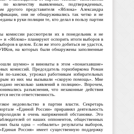
по количеству выявленных, подтвержденных,
м другого представителя «Яблока» Александра
ификации, они не обнаруживались так четко и не
даны в руки полиции те, кто делал в пользу партии
ы комиссии рассмотрели их в понедельник и не
» и «Яблоко» планируют оспорить итоги выборов в
ыборов в целом. Если же этого добиться не удастся,
 УИКов, на которых были обнаружены заполненные
прошли шумно» и виноваты в этом «понаехавшие»
овых комиссий. Председатель горизбиркома Роман
ебя по-хамски, угрожал работникам избирательных
оторым из них мы вызывали «скорую помощь». Мне
подано несколько заявлений в полицию». Впрочем,
понимались разъяснения, что незаконные действия
тся нести ответственность.
зкое недовольство в партии власти. Секретарь
ортале «Единой России» приравнял деятельность
проходили в очень напряженной обстановке. Это
наблюдателей от наших оппонентов, общественных
них была одна – «обвалить» результаты выборов,
я «Единая Россия» имеет существенную поддержку