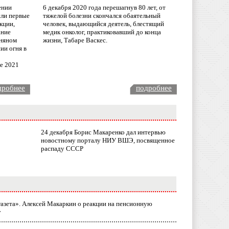
ении
6 декабря 2020 года перешагнув 80 лет, от
сли первые
тяжелой болезни скончался обаятельный
кции,
человек, выдающийся деятель, блестящий
ание
медик онколог, практиковавший до конца
няном
жизни, Табаре Васкес.
ии огня в
ле 2021
дробнее
подробнее
24 декабря Борис Макаренко дал интервью
новостному порталу НИУ ВШЭ, посвященное
распаду СССР
газета». Алексей Макаркин о реакции на пенсионную
у