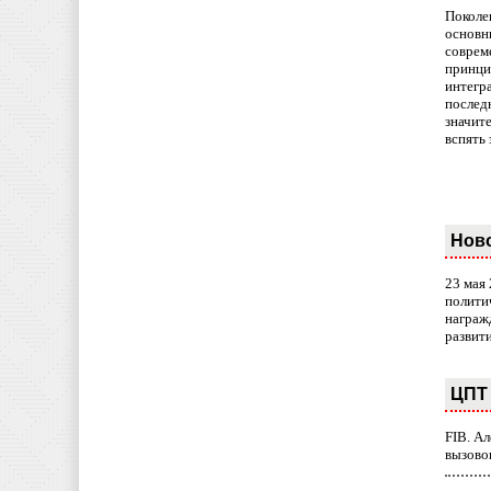
Поколе
основн
совреме
принци
интегр
послед
значит
вспять 
Нов
23 мая
полити
награж
развит
ЦПТ 
FIB. А
вызово