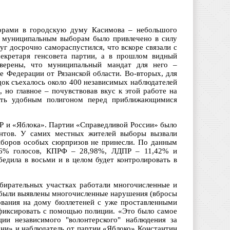
борами в городскую думу Касимова – небольшого
ым муниципальным выборам было привлечено в силу
г досрочно самораспустился, что вскоре связали с
секретаря генсовета партии, а в прошлом видный
уверены, что муниципальный мандат для него –
е Федерации от Рязанской области. Во-вторых, для
док съехалось около 400 независимых наблюдателей
 но главное – почувствовав вкус к этой работе на
тать удобным полигоном перед приближающимися
ПР и «Яблока». Партии «Справедливой России» было
ментов. У самих местных жителей выборы вызвали
выборов особых сюрпризов не принесли. По данным
9,6% голосов, КПРФ – 28,98%, ЛДПР – 11,42% и
бедила в восьми и в целом будет контролировать в
збирательных участках работали многочисленные и
 были выявлены многочисленные нарушения (вбросы
ования на дому бюллетеней с уже проставленными
зафиксировать с помощью полиции. «Это было самое
ции независимого "волонтерского" наблюдения за
ани» и наблюдатель от партии «Яблоко» Константин