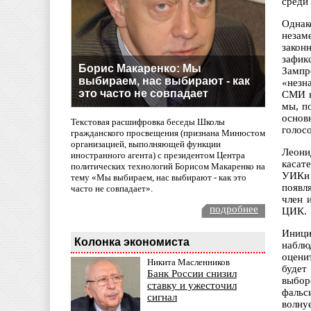
среди
Однак
незам
закон
зафик
Борис Макаренко: Мы
Зампр
выбираем, нас выбирают - как
«незн
это часто не совпадает
СМИ н
мы, п
основ
Текстовая расшифровка беседы Школы
голосо
гражданского просвещения (признана Минюстом
организацией, выполняющей функции
Леони
иностранного агента) с президентом Центра
касат
политических технологий Борисом Макаренко на
УИКи 
тему «Мы выбираем, нас выбирают - как это
появл
часто не совпадает».
член 
подробнее
ЦИК.
Иници
Колонка экономиста
наблю
оцени
Никита Масленников
будет
Банк России снизил
выбор
ставку и ужесточил
фальс
сигнал
волну