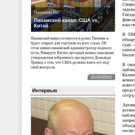
Смир
задок
Политком.RU
Гнезд
фикси
Панамский канал: США vs.
власт
Китай
В ТИК
Панамский канал останется в руках Панамы и
обнар
будет открыт для торговли из всех стран. Об
суде. 
этом заявил панамский администратор водного
оппоз
пути, Рикаурте Васкес который назвал опасными
бюлле
утверждения избранного президента Дональда
Трампа о том, что США должны взять его под
В сво
свой контроль.
наблю
Калач
подробнее
комис
извес
Интервью
предс
сотру
Актив
регио
наблю
напря
объед
поско