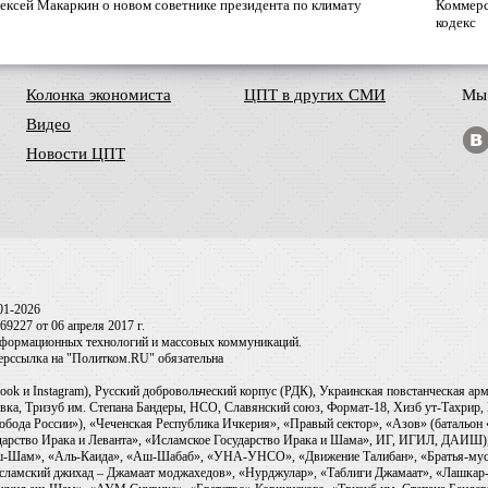
ексей Макаркин о новом советнике президента по климату
Коммерс
кодекс
Колонка экономиста
ЦПТ в других СМИ
Мы 
Видео
Новости ЦПТ
01-2026
9227 от 06 апреля 2017 г.
информационных технологий и массовых коммуникаций.
перссылка на "Политком.RU" обязательна
ook и Instagram), Русский добровольческий корпус (РДК), Украинская повстанческая а
ка, Тризуб им. Степана Бандеры, НСО, Славянский союз, Формат-18, Хизб ут-Тахрир, 
обода России»), «Чеченская Республика Ичкерия», «Правый сектор», «Азов» (батальон
сударство Ирака и Леванта», «Исламское Государство Ирака и Шама», ИГ, ИГИЛ, ДАИШ
-аш-Шам», «Аль-Каида», «Аш-Шабаб», «УНА-УНСО», «Движение Талибан», «Братья-мус
Исламский джихад – Джамаат моджахедов», «Нурджулар», «Таблиги Джамаат», «Лашкар-