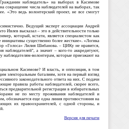
ражданин наблюдатель» на выборах в Касимове
на сокращение числа наблюдателей на выборах, так
ее. «Это ведь волонтерский проект, не все смогут
ссимистично. Ведущий эксперт ассоциации Андрей
то Ивлев высказал – это в действительности только
имер, который, кстати, является специалистом как
ые инициативы существенно более жесткие». «Логика
тор «Голоса» Лилия Шибанова. – ЦИКу не нравится,
я наблюдателей", а значит – кого-то аккредитуют,
гу наблюдателям-волонтерам, которые приезжают на
циальном Касимове? И власть, и оппозиция, в том
щим электоральным баталиям, хотя на первый взгляд
ссивного законодательного ответа на них. С подачи
ающие правила работы наблюдателей, скорее всего,
ться предварительной регистрации в избирательных
ыборами не по месту проживания наблюдателей и
ом, обозначается еще одна линия противостояния на
ющих их правоохранителей, с одной стороны, и
й.
Версия для печати