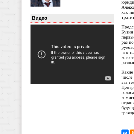
юриди
Алекс
как и
тратит
Видео
Предс
Бузин
первы
раз п
руков
что н
кого-
разны
Какие
числе
эта т
Центр
голос
комис
огран
будущ
гражд