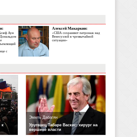
н:
Алексей Макаркин:
Жозеф Аун
«США сохраняют патронаж над
с Дональдом
Венесуэлой в чрезвычайной
ме
ситуации»
объемлющий
ице с
Эмиль Дабагян
 к
Уругваец Табаре Васкес: хирург на
вершине власти