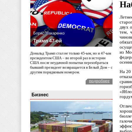
На
Летне
старо
двух 
тем, 
Борис Макаренко
чинов
Трамп 47-ой
обяза
осуще
из Мо
Дональд Трамп стал не только 45-ым, но и 47-ым
федер
президентом США – во второй раз в истории
осенн
США после неудачной попытки переизбраться
бывший президент возвращается в Белый Дом – с
На 20
другим порядковым номером.
отказ
подробнее
сравн
гориз
«Ябло
Бизнес
гордум
Отлич
хорош
бюлле
галоч
эффек
выбор