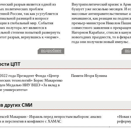
нческий разрыв является одной из
Внутриполитический кризис в Арм
ых политических проблем
бушует уже несколько месяцев. И е
нной России, так как усугубляется
массовые антиправительственные а
пиальной разницей в вопросе
начавшиеся, как реакция на подпис
ации в глобальный мир. События
премьер-министром Николом Паши
них полутора лет являются в
совместного заявления о прекращен
ельной степени попыткой развернуть
Нагорном Карабахе, стихли в канун
этот разрыв, вернувшись к «норме».
новогодних празднеств, то в февра
года они получили новый импульс.
подробнее
по
ости ЦПТ
 2022 года Президент Фонда «Центр
Памяти Игоря Бунина
ческих технологий» Борис Макаренко
ден Медалью НИУ ВШЭ «За вклад в
ие университета»
в других СМИ
лексей Макаркин - Израиль перед непростым выбором: анализ
«Новая 
в и перспектив в конфликте с ХАМАС
реформ