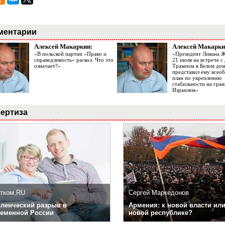
ментарии
Алексей Макаркин:
Алексей Макарки
«В польской партии «Право и
«Президент Ливана 
справедливость» раскол. Что это
21 июля на встрече 
означает?»
Трампом в Белом до
представил ему все
план по укреплению
стабильности на гран
Израилем»
ертиза
тком.RU
Сергей Маркедонов
ленческий разрыв в
Армения: к новой власти или
еменной России
новой республике?