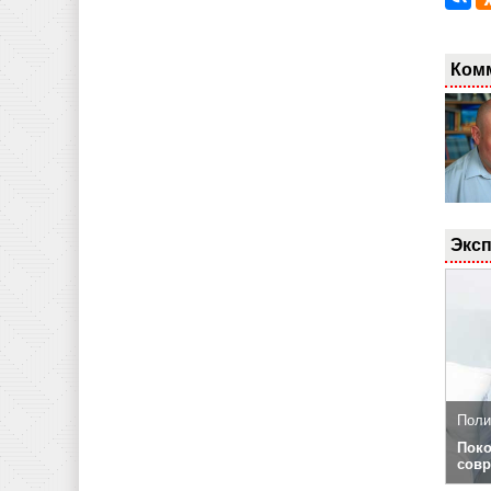
Ком
Эксп
Поли
Поко
совр