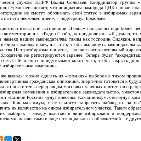
ческой службы КПРФ Вадим Соловьев. Координатор группы «Г
андр Ермолаев считает, что инициатива зампреда ЦИК направлена 
ногородние не смогут обозначать свой статус в избиркомах заран
ь на него несколько дней», – подчеркнул Ермолаев.
тавители известной ассоциации «Голос» настроены еще более пе
 в комментарии для «Радио Свобода» предположил: «Я думаю, то, ч
е намеки нашим законодателям, таким как господин Сидякин, напр
о избирательному праву, для того, чтобы выдвинуть законодательн
одства Центризбиркома понятна, – заявила исполнительный дирек
аблюдатели не регистрируются заранее. Теперь будет "аккредитаци
то нет. Сейчас они напридумывают много чего, чтобы закрыть доро
е избирательные кампании».
 же выводы можно сделать из «громких» выборов в тихом провин
 внепартийная гражданская оппозиция, энергично готовятся к буду
ема отошла в тень перед лицом массовых уличных протестов и репре
избиркома изменения в избирательное законодательство, ужесточ
ами «Единой России» будут внесены. Как минимум, они будут каса
сиях. Как максимум, власти могут запретить наблюдать за в
ичить их количество на одном избирательном участке. Таким образ
их выборах – между властью в лице избиркомов и поддержива
анскими активистами в лице потенциальных наблюдателей – с друго