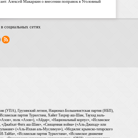
ант. Алексей Макаркин о внесении поправок в Уголовный
в социальных сетях
рмия (УПА), Грузинский легион, Национал-Большевистская партия (НБП),
Исламская партия Туркестана, Хайят Тахрир аш-Шам, Таухид валь-
 «Азов», полк «Азов»), «Айдар», «Национальный корпус», «Исламское
), «Джабхат Фатх аш-Шам», «Священная война» («Аль-Джихад» или
ульмане» («Аль-Ихван аль-Муслимун»), «Меджлис крымско-татарского
И-Тайба», «Исламская партия Туркестана», «Исламское движение