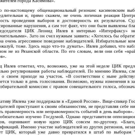
 жителей города Касимова».
о по-настоящему общенациональный резонанс касимовским выб
едлительная и, прямо скажем, не очень логичная реакция Центр
ность проведения выборов и достоверность их результатов. С
сированные нарушения, а сам тот факт, что они были выявлены бл
едседателя ЦИК Леонид Ивлев в интервью «Интерфаксу» не
ачительными». Зато он счел нужным заявить: «Хотелось бы обрати
а очень агрессивное поведение наблюдателей. Избирательные ком
ожалуй, тоже. Здесь надо что-то думать». Ивлев добавил, что на
ном не из Рязанской области. По его словам, вели они себя «кр
в».
д Ивлев отметил, что, возможно, уже на этой неделе ЦИК предл
ельно регулирования работы наблюдателей. По мнению Ивлева, сл
о своем приходе на участок. «В соответствии с ныне действу
яется только в день голосования. Возможно, нужны изменения в за
избирательной комиссии с правом совещательного голоса, обознача
ативу Ивлева уже поддержали в «Единой России». Вице-спикер Гос
дателей приступают к своим обязанностям, не представляя себе ни
ть правомерность или неправомерность событий в день выборов».
 обязательно изучено Госдумой. Однако представители оппозиц
ов, оценивают новую идею ЦИК совсем по-другому. «Благод
ификаций. Именно участие наблюдателей из других регионов, нез
ет ЦИК, который уже давно превратился в штаб по выборам "