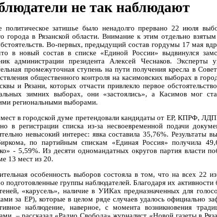
блюдатели не так наблюдают
е политическое затишье было ненадолго прервано 22 июля вы
го города в Рязанской области. Внимание к этим отдельно взят
обстоятельств. Во-первых, предыдущий состав гордумы 17 мая вдру
что в новый состав в списке «Единой России» выдвинулся зам
ник администрации президента Алексей Чеснаков. Эксперты 
тельная промежуточная ступень на пути получения кресла в Совет
ствления общественного контроля на касимовских выборах в горо
сквы и Рязани, которых отчасти привлекло первое обстоятельство,
альных зимних выборах, они «застоялись», а Касимов мог с
ими региональными выборами.
 мест в городской думе претендовали кандидаты от ЕР, КПРФ, ЛД
ано в регистрации списка из-за несвоевременной подачи доку
ительно невысокий интерес: явка составила 35,76%. Результаты 
биркома, по партийным спискам «Единая Россия» получила 4
ко» - 5,59%. Из десяти одномандатных округов партия власти по
е 13 мест из 20.
ительная особенность выборов состояла в том, что на всех 22 и
о подготовленные группы наблюдателей. Благодаря их активности
теней, «карусель», наличие в УИКах предназначенных для голос
ками за ЕР), которые в целом ряде случаев удалось официально 
тивное наблюдение, наверное, с момента возникновения тради
ами, – рассказал «Радио Свобода» журналист «Новой газеты в Ряз