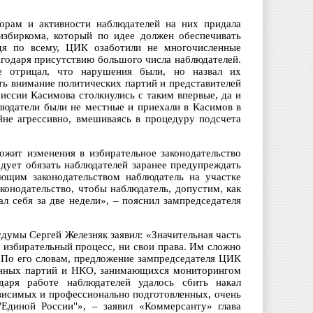
орам и активности наблюдателей на них придала
избиркома, который по идее должен обеспечивать
удя по всему, ЦИК озаботили не многочисленные
агодаря присутствию большого числа наблюдателей.
 отрицал, что нарушения были, но назвал их
ть внимание политических партий и представителей
иссии Касимова столкнулись с таким впервые, да и
блюдатели были не местные и приехали в Касимов в
айне агрессивно, вмешиваясь в процедуру подсчета
ожит изменения в избирательное законодательство
едует обязать наблюдателей заранее предупреждать
ющим законодательством наблюдатель на участке
конодательство, чтобы наблюдатель, допустим, как
л себя за две недели», – пояснил зампредседателя
думы Сергей Железняк заявил: «Значительная часть
 избирательный процесс, ни свои права. Им сложно
 По его словам, предложение зампредседателя ЦИК
ионных партий и НКО, занимающихся мониторингом
аря работе наблюдателей удалось сбить накал
ависимых и профессионально подготовленных, очень
Единой России"», – заявил «Коммерсанту» глава