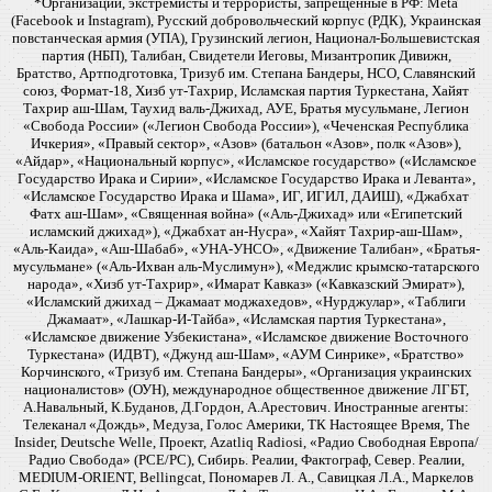
*Организации, экстремисты и террористы, запрещенные в РФ: Meta
(Facebook и Instagram), Русский добровольческий корпус (РДК), Украинская
повстанческая армия (УПА), Грузинский легион, Национал-Большевистская
партия (НБП), Талибан, Свидетели Иеговы, Мизантропик Дивижн,
Братство, Артподготовка, Тризуб им. Степана Бандеры, НСО, Славянский
союз, Формат-18, Хизб ут-Тахрир, Исламская партия Туркестана, Хайят
Тахрир аш-Шам, Таухид валь-Джихад, АУЕ, Братья мусульмане, Легион
«Свобода России» («Легион Свобода России»), «Чеченская Республика
Ичкерия», «Правый сектор», «Азов» (батальон «Азов», полк «Азов»),
«Айдар», «Национальный корпус», «Исламское государство» («Исламское
Государство Ирака и Сирии», «Исламское Государство Ирака и Леванта»,
«Исламское Государство Ирака и Шама», ИГ, ИГИЛ, ДАИШ), «Джабхат
Фатх аш-Шам», «Священная война» («Аль-Джихад» или «Египетский
исламский джихад»), «Джабхат ан-Нусра», «Хайят Тахрир-аш-Шам»,
«Аль-Каида», «Аш-Шабаб», «УНА-УНСО», «Движение Талибан», «Братья-
мусульмане» («Аль-Ихван аль-Муслимун»), «Меджлис крымско-татарского
народа», «Хизб ут-Тахрир», «Имарат Кавказ» («Кавказский Эмират»),
«Исламский джихад – Джамаат моджахедов», «Нурджулар», «Таблиги
Джамаат», «Лашкар-И-Тайба», «Исламская партия Туркестана»,
«Исламское движение Узбекистана», «Исламское движение Восточного
Туркестана» (ИДВТ), «Джунд аш-Шам», «АУМ Синрике», «Братство»
Корчинского, «Тризуб им. Степана Бандеры», «Организация украинских
националистов» (ОУН), международное общественное движение ЛГБТ,
А.Навальный, К.Буданов, Д.Гордон, А.Арестович. Иностранные агенты:
Телеканал «Дождь», Медуза, Голос Америки, ТК Настоящее Время, The
Insider, Deutsche Welle, Проект, Azatliq Radiosi, «Радио Свободная Европа/
Радио Свобода» (PCE/PC), Сибирь. Реалии, Фактограф, Север. Реалии,
MEDIUM-ORIENT, Bellingcat, Пономарев Л. А., Савицкая Л.А., Маркелов