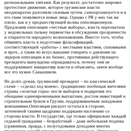
региональными элитами. Как результат, достаточно широкое
протестное движение, которое грузинские власти
неоднократно разгоняли силовым путем, самоорганизуется и в
его главе появляются новые лица. Однако с PR у них так же
плохо, как и у предшествующей волны оппозиционеров.
Предложив оппозиции «честные выборы», власть перехватила
у недовольных пальму первенства в обсуждении прозрачности
и открытости народного волеизъявления. Вместо того, чтобы
обвинять власть в подготовке фальсификаций,
соответствующей «работы» с местными властями, силовиками
и проч., а также во всеуслышание говорить о давлении на
лидеров оппозиции и их бизнес, противники действующего
президента вынуждены оправдываться, почему они не
поддерживают инициативу власти и объяснять, зачем вообще
все это нужно Саакашвили.
Не долго думая, грузинский президент – по классической
схеме – «сделал ход конем», традиционно пообещав жителями
страны «золотые горы» после выборов и подкрепив это
обещание единовременными выплатами, ростом инвестиций и
строительным бумом в Грузии, поддерживаемым западными
компаниями.Оппозиция рискует остаться в стороне,
затененной такими щедрыми подарками населению со
стороны власти. В государстве, где только официально каждый
седьмой гражданин – безработный – даже небольшая подачка
(сравнимая, правда, с полугодовыми доходами многих