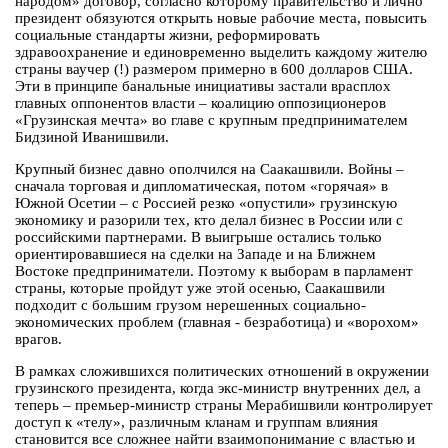
народом» договор, согласно которому правительство и лично
президент обязуются открыть новые рабочие места, повысить
социальные стандарты жизни, реформировать
здравоохранение и единовременно выделить каждому жителю
страны ваучер (!) размером примерно в 600 долларов США.
Эти в принципе банальные инициативы застали врасплох
главных оппонентов власти – коалицию оппозиционеров
«Грузинская мечта» во главе с крупным предпринимателем
Бидзиной Иванишвили.
Крупный бизнес давно ополчился на Саакашвили. Войны –
сначала торговая и дипломатическая, потом «горячая» в
Южной Осетии – с Россией резко «опустили» грузинскую
экономику и разорили тех, кто делал бизнес в России или с
российскими партнерами. В выигрыше остались только
ориентировавшиеся на сделки на Западе и на Ближнем
Востоке предприниматели. Поэтому к выборам в парламент
страны, которые пройдут уже этой осенью, Саакашвили
подходит с большим грузом нерешенных социально-
экономических проблем (главная - безработица) и «ворохом»
врагов.
В рамках сложившихся политических отношений в окружении
грузинского президента, когда экс-министр внутренних дел, а
теперь – премьер-министр страны Мерабишвили контролирует
доступ к «телу», различным кланам и группам влияния
становится все сложнее найти взаимопонимание с властью и