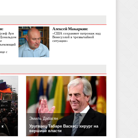
н:
Алексей Макаркин:
Жозеф Аун
«США сохраняют патронаж над
с Дональдом
Венесуэлой в чрезвычайной
ме
ситуации»
объемлющий
ице с
Эмиль Дабагян
 к
Уругваец Табаре Васкес: хирург на
вершине власти