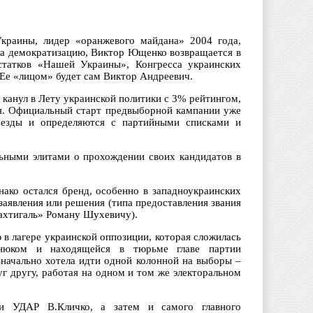
Украины, лидер «оранжевого майдана» 2004 года,
 на демократизацию, Виктор Ющенко возвращается в
статков «Нашей Украины», Конгресса украинских
 Ее «лицом» будет сам Виктор Андреевич.
канул в Лету украинской политики с 3% рейтингом,
ря. Официальный старт предвыборной кампании уже
ъезды и определяются с партийными списками и
ьными элитами о прохождении своих кандидатов в
ако остался бренд, особенно в западноукраинских
заявления или решения (типа предоставления звания
ахтигаль» Роману Шухевичу).
в лагере украинской оппозиции, которая сложилась
нюком и находящейся в тюрьме главе партии
начально хотела идти одной колонной на выборы –
г другу, работая на одном и том же электоральном
ии УДАР В.Кличко, а затем и самого главного