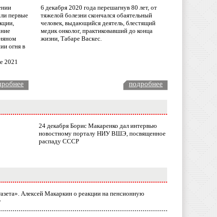
ении
6 декабря 2020 года перешагнув 80 лет, от
сли первые
тяжелой болезни скончался обаятельный
кции,
человек, выдающийся деятель, блестящий
ание
медик онколог, практиковавший до конца
няном
жизни, Табаре Васкес.
ии огня в
ле 2021
дробнее
подробнее
24 декабря Борис Макаренко дал интервью
новостному порталу НИУ ВШЭ, посвященное
распаду СССР
газета». Алексей Макаркин о реакции на пенсионную
у