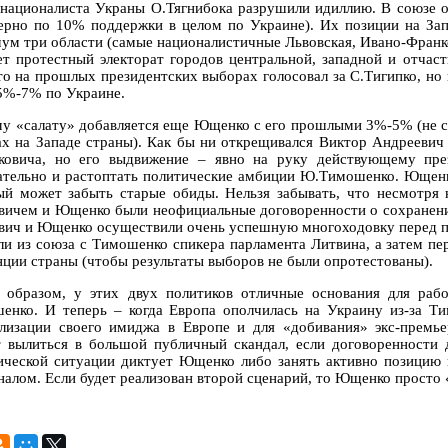
анационалиста Украны О.Тягнибока разрушили идиллию. В союзе 
ерно по 10% поддержки в целом по Украине). Их позиции на Зап
ум три области (самые националистичные Львовская, Ивано-Франков
ет протестный электорат городов центральной, западной и отчас
кто на прошлых президентских выборах голосовал за С.Тигипко, но
5%-7% по Украине.
му «салату» добавляется еще Ющенко с его прошлыми 3%-5% (не 
ах на Западе страны). Как бы ни открещивался Виктор Андреевич
ковича, но его выдвижение – явно на руку действующему пре
ательно и растоптать политические амбиции Ю.Тимошенко. Ющенк
ый может забыть старые обиды. Нельзя забывать, что несмотря 
вичем и Ющенко были неофициальные договоренности о сохранении
вич и Ющенко осуществили очень успешную многоходовку перед пр
ли из союза с Тимошенко спикера парламента Литвина, а затем п
нции страны (чтобы результаты выборов не были опротестованы).
 образом, у этих двух политиков отличные основания для раб
енко. И теперь – когда Европа ополчилась на Украину из-за 
лизации своего имиджа в Европе и для «добивания» экс-премье
т вылиться в большой публичный скандал, если договоренности 
ической ситуации диктует Ющенко либо занять активно позицию 
налом. Если будет реализован второй сценарий, то Ющенко просто 