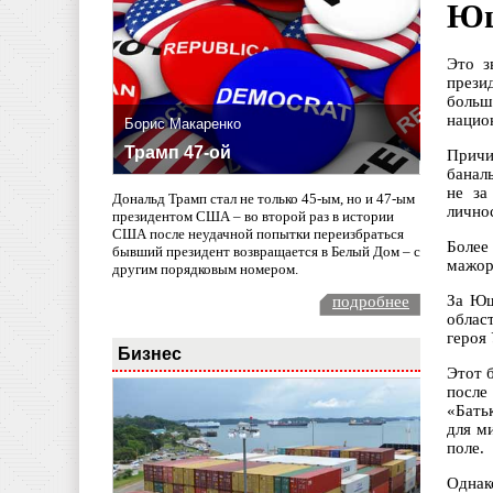
Ющ
Это з
прези
больш
нацио
Борис Макаренко
Трамп 47-ой
Причи
банал
не за
Дональд Трамп стал не только 45-ым, но и 47-ым
лично
президентом США – во второй раз в истории
США после неудачной попытки переизбраться
Более
бывший президент возвращается в Белый Дом – с
мажор
другим порядковым номером.
За Ющ
подробнее
облас
героя
Бизнес
Этот 
посл
«Бать
для м
поле.
Однак