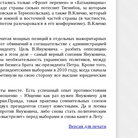
остались только «Фронт перемен» и «Батькивщина»
аде страны сильно потеснит Тягнибок, за которым
ская и Тернопольская), а также В.Кличко, который
ти южной и восточной частей страны (в частности,
 потом разочаровался в его конформизме). В.Кличко
считая мощных позиций в отдельных мажоритарных
 от обвинений в соглашательстве с администрацией
зиденту. Цель В.Януковича – разбить оппозицию
о в этом деле – самый верный союзник Януковича,
на необязательность украинских политиков, между
 бизнеса брата экс-президента Петра. Кроме того,
езидентскими выборами в 2010 году, когда сначала
еретянули на свою сторону все высшие юридические
оты вместе. Есть успешный опыт противостояния
Тимошенко – Ющенко как раз нужен Януковичу для
рки.Правда, такая практика сомнительных союзов
двух президентов станут известными. Да и логика
против Януковича, либо снова стать политическим
«выстрелит» перед выборами и снова канет в Лету.
Версия для печати