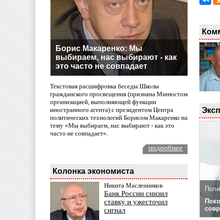
Ком
Борис Макаренко: Мы
выбираем, нас выбирают - как
это часто не совпадает
Текстовая расшифровка беседы Школы
гражданского просвещения (признана Минюстом
организацией, выполняющей функции
Эксп
иностранного агента) с президентом Центра
политических технологий Борисом Макаренко на
тему «Мы выбираем, нас выбирают - как это
часто не совпадает».
подробнее
Колонка экономиста
Никита Масленников
Поли
Банк России снизил
Поко
ставку и ужесточил
совр
сигнал