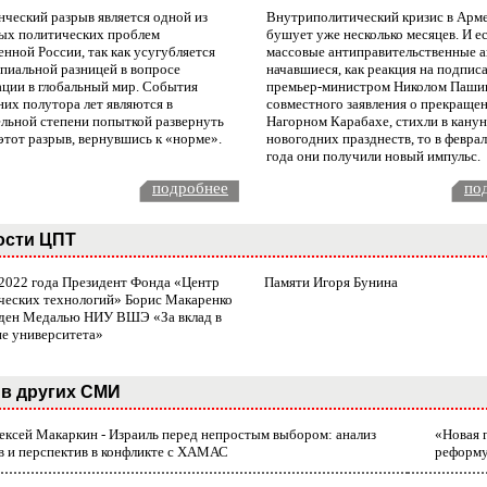
нческий разрыв является одной из
Внутриполитический кризис в Арм
ых политических проблем
бушует уже несколько месяцев. И е
нной России, так как усугубляется
массовые антиправительственные а
пиальной разницей в вопросе
начавшиеся, как реакция на подпис
ации в глобальный мир. События
премьер-министром Николом Паши
них полутора лет являются в
совместного заявления о прекращен
ельной степени попыткой развернуть
Нагорном Карабахе, стихли в канун
этот разрыв, вернувшись к «норме».
новогодних празднеств, то в февра
года они получили новый импульс.
подробнее
по
ости ЦПТ
 2022 года Президент Фонда «Центр
Памяти Игоря Бунина
ческих технологий» Борис Макаренко
ден Медалью НИУ ВШЭ «За вклад в
ие университета»
в других СМИ
лексей Макаркин - Израиль перед непростым выбором: анализ
«Новая 
в и перспектив в конфликте с ХАМАС
реформ