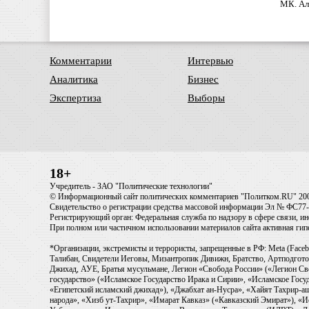
МК. Ал
Комментарии
Интервью
Аналитика
Бизнес
Экспертиза
Выборы
18+
Учредитель - ЗАО "Политические технологии"
© Информационный сайт политических комментариев "Политком.RU" 20
Свидетельство о регистрации средства массовой информации Эл № ФС77-6
Регистрирующий орган: Федеральная служба по надзору в сфере связи, 
При полном или частичном использовании материалов сайта активная ги
*Организации, экстремисты и террористы, запрещенные в РФ: Meta (Faceb
Талибан, Свидетели Иеговы, Мизантропик Дивижн, Братство, Артподготов
Джихад, АУЕ, Братья мусульмане, Легион «Свобода России» («Легион Св
государство» («Исламское Государство Ирака и Сирии», «Исламское Го
«Египетский исламский джихад»), «Джабхат ан-Нусра», «Хайят Тахрир
народа», «Хизб ут-Тахрир», «Имарат Кавказ» («Кавказский Эмират»), «