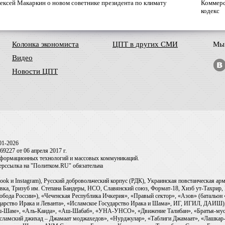
ексей Макаркин о новом советнике президента по климату
Коммерс
кодекс
Колонка экономиста
ЦПТ в других СМИ
Мы 
Видео
Новости ЦПТ
01-2026
9227 от 06 апреля 2017 г.
информационных технологий и массовых коммуникаций.
перссылка на "Политком.RU" обязательна
ook и Instagram), Русский добровольческий корпус (РДК), Украинская повстанческая а
ка, Тризуб им. Степана Бандеры, НСО, Славянский союз, Формат-18, Хизб ут-Тахрир, 
обода России»), «Чеченская Республика Ичкерия», «Правый сектор», «Азов» (батальон
сударство Ирака и Леванта», «Исламское Государство Ирака и Шама», ИГ, ИГИЛ, ДАИШ
-аш-Шам», «Аль-Каида», «Аш-Шабаб», «УНА-УНСО», «Движение Талибан», «Братья-мус
Исламский джихад – Джамаат моджахедов», «Нурджулар», «Таблиги Джамаат», «Лашкар-