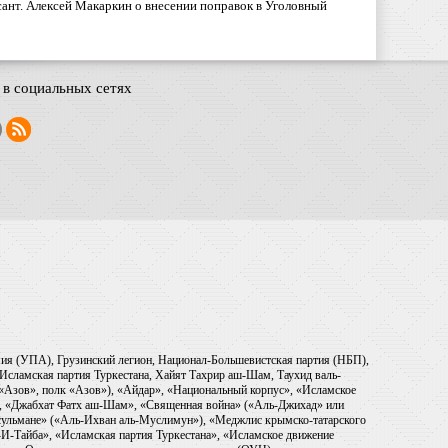
ант. Алексей Макаркин о внесении поправок в Уголовный
в социальных сетях
рмия (УПА), Грузинский легион, Национал-Большевистская партия (НБП),
Исламская партия Туркестана, Хайят Тахрир аш-Шам, Таухид валь-
 «Азов», полк «Азов»), «Айдар», «Национальный корпус», «Исламское
), «Джабхат Фатх аш-Шам», «Священная война» («Аль-Джихад» или
ульмане» («Аль-Ихван аль-Муслимун»), «Меджлис крымско-татарского
И-Тайба», «Исламская партия Туркестана», «Исламское движение