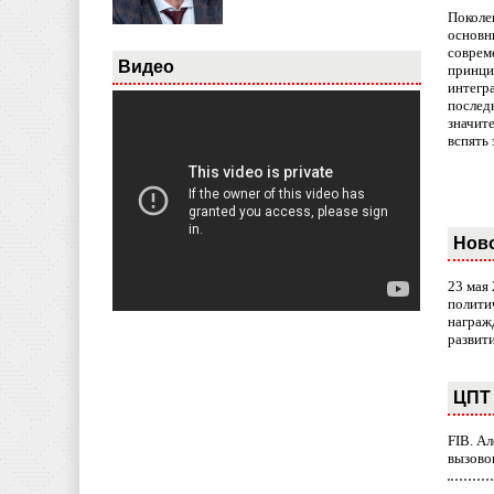
Поколе
основн
совреме
Видео
принци
интегр
послед
значит
вспять 
Нов
23 мая
полити
награж
развит
ЦПТ 
FIB. А
вызово