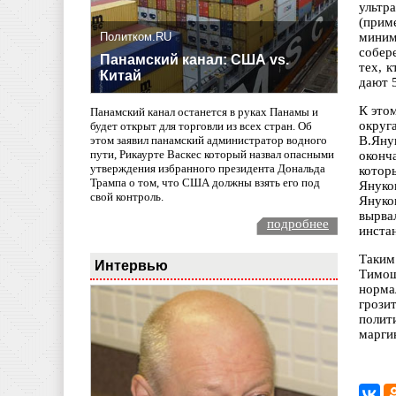
ультр
(прим
Политком.RU
миним
собер
Панамский канал: США vs.
тех, 
Китай
дают 
К это
Панамский канал останется в руках Панамы и
округ
будет открыт для торговли из всех стран. Об
В.Яну
этом заявил панамский администратор водного
пути, Рикаурте Васкес который назвал опасными
оконч
утверждения избранного президента Дональда
котор
Трампа о том, что США должны взять его под
Януко
свой контроль.
Януко
вырва
подробнее
инста
Таким
Интервью
Тимош
норма
грози
полит
марги