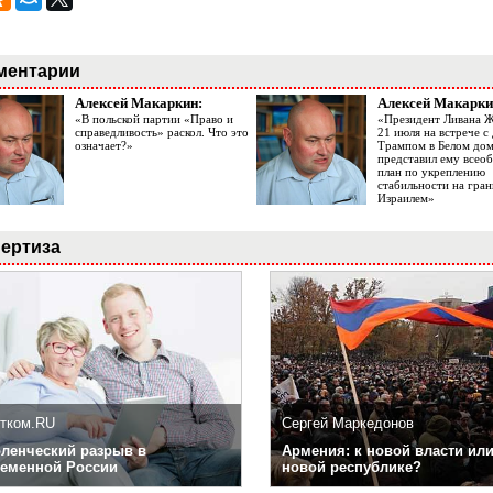
ментарии
Алексей Макаркин:
Алексей Макарки
«В польской партии «Право и
«Президент Ливана 
справедливость» раскол. Что это
21 июля на встрече 
означает?»
Трампом в Белом до
представил ему все
план по укреплению
стабильности на гран
Израилем»
ертиза
тком.RU
Сергей Маркедонов
ленческий разрыв в
Армения: к новой власти или
еменной России
новой республике?