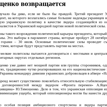
енко возвращается
вучало бы дико, если не было бы правдой. Третий президент 
дент, на которого возлагались самые большие надежды украинцев
ую украинскую политику в качестве лидера создающейся из о
налистов и Украинской народной партии новой политической силы.
ны такого возрождения политической карьеры президента, который 
ьны. Это выборы в парламент страны, которые пройдут 28 октяб
 горами – 30 июля. Основные политические силы проводят с
стями, которые будут представлять партии на местах.
 мелкие политсилы пытаются договориться с местными и централ
итарных округах отдельных регионов.
енко уже давно нет мощной партии или группы сторонников, одн
тях, традиционно чутко реагировавших на его националистические 
 Украины командиру дивизии украинских добровольцев в абвере «Н
бренд может существенно поколебать относительную стабилизацию 
е договоренностей между лидером «Фронта перемен» А.Яце
кивщина» Ю.Тимошенко. Дело в том, что украинская оппозиция из
инимизации ущерба, который оппозиционеры могли бы нанести дру
о особая позиция амбициозного спортсмена и лидера парт