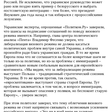
Россией. Не исключено, что украинское руководство может
рано или поздно взять пример с белорусского и выбрать
постсоветскую интеграцию – тем более, что президент
Янукович два года назад и так избирался с пророссийскими
лозунгами.
Украинские эксперты, опрошенные «Политком.Ру» заверили,
что шансы на подписание соглашений по поводу визового
режима имеются. Например, глава центра политического
анализа «Пента» Владимир Фесенко уверен, что
либерализация визового режима не должна касаться
политических проблем внутри самой Украины, а обязана
произойти ради блага украинских граждан. В то же время
Европа пока что не соглашается на более конкретные шаги не
только из-за политики, но из-за проблемы с иммиграцией –
сравнительно новым глобальным вызовом для европейского
континента. «Мы видим, что за либерализацию режима
выступает Польша – традиционный стратегический союзник
Украины. В то же время против, так сказать,
«евроскептиками» выступают страны старой Европы. Тут
проблема заключается, в том числе, и вопросе иммиграции,
которая не вызывает опасения у поляков, но беспокоит старую
Европу», - уверен эксперт.
При этом политолог заверил, что тему облегчения визового
режима не стоит напрямую связывать с возможным усилением
российского вектора. «Это ни в коей мере не задевает