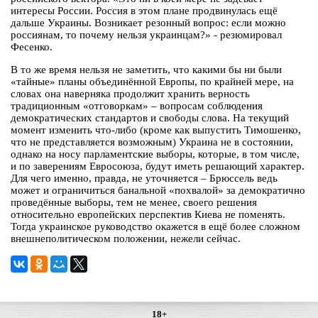
интересы России. Россия в этом плане продвинулась ещё
дальше Украины. Возникает резонный вопрос: если можно
россиянам, то почему нельзя украинцам?» - резюмировал
Фесенко.
В то же время нельзя не заметить, что какими бы ни были
«тайные» планы объединённой Европы, по крайней мере, на
словах она наверняка продолжит хранить верность
традиционным «отговоркам» – вопросам соблюдения
демократических стандартов и свободы слова. На текущий
момент изменить что-либо (кроме как выпустить Тимошенко,
что не представляется возможным) Украина не в состоянии,
однако на носу парламентские выборы, которые, в том числе,
и по заверениям Евросоюза, будут иметь решающий характер.
Для чего именно, правда, не уточняется – Брюссель ведь
может и ограничиться банальной «похвалой» за демократично
проведённые выборы, тем не менее, своего решения
относительно европейских перспектив Киева не поменять.
Тогда украинское руководство окажется в ещё более сложном
внешнеполитическом положении, нежели сейчас.
18+