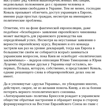
выступают ряд членов вышеперечисленных инстанций,
недовольных положением дел с правами человека и
политическими свободами в Украине. Тем не менее, господин
Коваль призывает облегчить доступ украинцев к Европе,
именно ради простых граждан, несмотря на имеющиеся
политические проблемы.
Отметим, что на фоне фактической евроизоляции, даже
подобное «безобидное» заявление европейского чиновника
может выглядеть для украинского руководства как
определённый успех. Несмотря на неустанные заявления о
верности европейскому курсу, Янукович и его команда
застряли как раз на уровне деклараций, тогда как Европа в
большинстве своём не собирается всерьёз заниматься
украинским вопросом, пока Киев не освободит «политических
заключённых» - лидеров оппозиции Юлию Тимошенко и Юрия
Луценко. Отдельные друзья у Украины ещё остались, во-
первых, Польша, которую, собственно, и представляет Коваль,
однако решающего слова в общеевропейских делах она не
имеет.
Да и упомянутые «друзья Украины», по убеждению многих,
действуют, скорее, не из желания помочь Киеву, а из-за боязни
потерять верного геополитического союзника.
«Антиукраинская» политика Брюсселя рождает в украинском
обществе обратные настроения и обращает взоры в сторону
формирующегося на Востоке Евразийского Союза во главе с