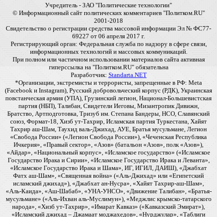
Учредитель - ЗАО "Политические технологии"
© Информационный сайт политических комментариев "Политком.RU"
2001-2018
Свидетельство о регистрации средства массовой информации Эл № ФС77-
69227 от 06 апреля 2017 г.
Регистрирующий орган: Федеральная служба по надзору в сфере связи,
информационных технологий и массовых коммуникаций.
При полном или частичном использовании материалов сайта активная
гиперссылка на "Политком.RU" обязательна
Разработчик:
Standarta.NET
*Организации, экстремисты и террористы, запрещенные в РФ: Meta
(Facebook и Instagram), Русский добровольческий корпус (РДК), Украинская
повстанческая армия (УПА), Грузинский легион, Национал-Большевистская
партия (НБП), Талибан, Свидетели Иеговы, Мизантропик Дивижн,
Братство, Артподготовка, Тризуб им. Степана Бандеры, НСО, Славянский
союз, Формат-18, Хизб ут-Тахрир, Исламская партия Туркестана, Хайят
Тахрир аш-Шам, Таухид валь-Джихад, АУЕ, Братья мусульмане, Легион
«Свобода России» («Легион Свобода России»), «Чеченская Республика
Ичкерия», «Правый сектор», «Азов» (батальон «Азов», полк «Азов»),
«Айдар», «Национальный корпус», «Исламское государство» («Исламское
Государство Ирака и Сирии», «Исламское Государство Ирака и Леванта»,
«Исламское Государство Ирака и Шама», ИГ, ИГИЛ, ДАИШ), «Джабхат
Фатх аш-Шам», «Священная война» («Аль-Джихад» или «Египетский
исламский джихад»), «Джабхат ан-Нусра», «Хайят Тахрир-аш-Шам»,
«Аль-Каида», «Аш-Шабаб», «УНА-УНСО», «Движение Талибан», «Братья-
мусульмане» («Аль-Ихван аль-Муслимун»), «Меджлис крымско-татарского
народа», «Хизб ут-Тахрир», «Имарат Кавказ» («Кавказский Эмират»),
«Исламский джихад – Джамаат моджахедов», «Нурджулар», «Таблиги