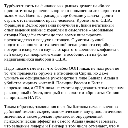
Турбулентность на финансовых рынках делает наиболее
приоритетным решение вопроса о повышении ликвидности в
экономике. Военные расходы еще больше увеличат долги
стран, отстаивающих права человека. Кроме того, США,
Франция и Великобритания получили в Ливии негативный
опыт ведения войны с кораблей и самолетов – мобильные
отряды Каддафи смогли долгое время нивелировать
превосходство в воздухе натовцев. С учетом лучшей
подготовленности и технической оснащенности сирийцев
потери и издержки в случае открытого военного конфликта с
ней окажутся неприемлемыми, в особенности на фоне
надвигающихся выборов в США.
Надо также отметить, что Совбез ООН никак не настроен не
то что применять оружие в отношении Сирии, но даже
уличать ее официальное руководство в лице Башара Асада в
убийстве мирных жителей. Позиции России и Китая
непреклонны, а США пока не смогли предложить этим странам
равноценный обмен, который позволит им «бросить» Сирию
на произвол НАТО.
Таким образом, заклинания о якобы близком начале военных
действий имеют, скорее, экономическое и внутриполитическое
значение, а также должно произвести определенный
психологический эффект на самого Асада (нельзя забывать,
что западные лидеры и Гайтнер в том числе отмечают, что у