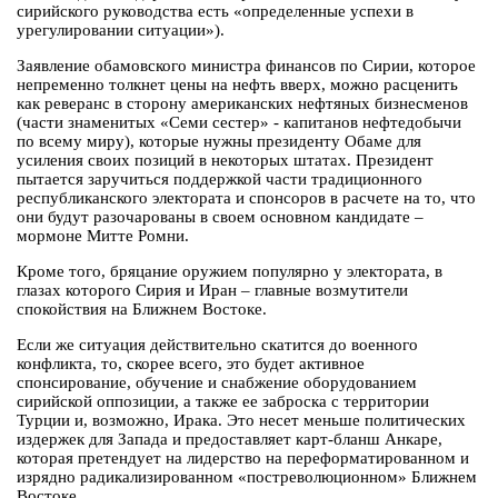
сирийского руководства есть «определенные успехи в
урегулировании ситуации»).
Заявление обамовского министра финансов по Сирии, которое
непременно толкнет цены на нефть вверх, можно расценить
как реверанс в сторону американских нефтяных бизнесменов
(части знаменитых «Семи сестер» - капитанов нефтедобычи
по всему миру), которые нужны президенту Обаме для
усиления своих позиций в некоторых штатах. Президент
пытается заручиться поддержкой части традиционного
республиканского электората и спонсоров в расчете на то, что
они будут разочарованы в своем основном кандидате –
мормоне Митте Ромни.
Кроме того, бряцание оружием популярно у электората, в
глазах которого Сирия и Иран – главные возмутители
спокойствия на Ближнем Востоке.
Если же ситуация действительно скатится до военного
конфликта, то, скорее всего, это будет активное
спонсирование, обучение и снабжение оборудованием
сирийской оппозиции, а также ее заброска с территории
Турции и, возможно, Ирака. Это несет меньше политических
издержек для Запада и предоставляет карт-бланш Анкаре,
которая претендует на лидерство на переформатированном и
изрядно радикализированном «постреволюционном» Ближнем
Востоке.