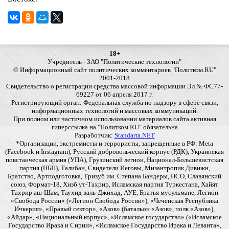
18+
Учредитель - ЗАО "Политические технологии"
© Информационный сайт политических комментариев "Политком.RU"
2001-2018
Свидетельство о регистрации средства массовой информации Эл № ФС77-
69227 от 06 апреля 2017 г.
Регистрирующий орган: Федеральная служба по надзору в сфере связи,
информационных технологий и массовых коммуникаций.
При полном или частичном использовании материалов сайта активная
гиперссылка на "Политком.RU" обязательна
Разработчик:
Standarta.NET
*Организации, экстремисты и террористы, запрещенные в РФ: Meta
(Facebook и Instagram), Русский добровольческий корпус (РДК), Украинская
повстанческая армия (УПА), Грузинский легион, Национал-Большевистская
партия (НБП), Талибан, Свидетели Иеговы, Мизантропик Дивижн,
Братство, Артподготовка, Тризуб им. Степана Бандеры, НСО, Славянский
союз, Формат-18, Хизб ут-Тахрир, Исламская партия Туркестана, Хайят
Тахрир аш-Шам, Таухид валь-Джихад, АУЕ, Братья мусульмане, Легион
«Свобода России» («Легион Свобода России»), «Чеченская Республика
Ичкерия», «Правый сектор», «Азов» (батальон «Азов», полк «Азов»),
«Айдар», «Национальный корпус», «Исламское государство» («Исламское
Государство Ирака и Сирии», «Исламское Государство Ирака и Леванта»,