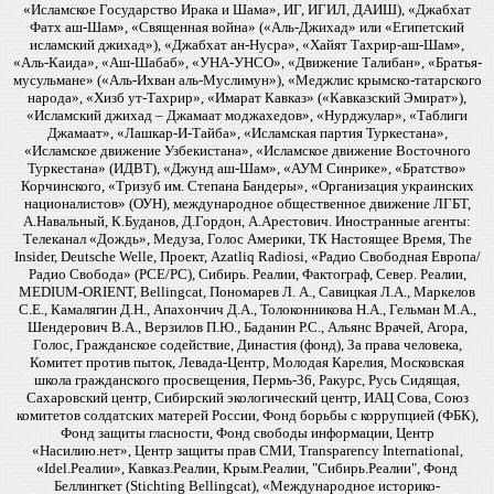
«Исламское Государство Ирака и Шама», ИГ, ИГИЛ, ДАИШ), «Джабхат
Фатх аш-Шам», «Священная война» («Аль-Джихад» или «Египетский
исламский джихад»), «Джабхат ан-Нусра», «Хайят Тахрир-аш-Шам»,
«Аль-Каида», «Аш-Шабаб», «УНА-УНСО», «Движение Талибан», «Братья-
мусульмане» («Аль-Ихван аль-Муслимун»), «Меджлис крымско-татарского
народа», «Хизб ут-Тахрир», «Имарат Кавказ» («Кавказский Эмират»),
«Исламский джихад – Джамаат моджахедов», «Нурджулар», «Таблиги
Джамаат», «Лашкар-И-Тайба», «Исламская партия Туркестана»,
«Исламское движение Узбекистана», «Исламское движение Восточного
Туркестана» (ИДВТ), «Джунд аш-Шам», «АУМ Синрике», «Братство»
Корчинского, «Тризуб им. Степана Бандеры», «Организация украинских
националистов» (ОУН), международное общественное движение ЛГБТ,
А.Навальный, К.Буданов, Д.Гордон, А.Арестович. Иностранные агенты:
Телеканал «Дождь», Медуза, Голос Америки, ТК Настоящее Время, The
Insider, Deutsche Welle, Проект, Azatliq Radiosi, «Радио Свободная Европа/
Радио Свобода» (PCE/PC), Сибирь. Реалии, Фактограф, Север. Реалии,
MEDIUM-ORIENT, Bellingcat, Пономарев Л. А., Савицкая Л.А., Маркелов
С.Е., Камалягин Д.Н., Апахончич Д.А., Толоконникова Н.А., Гельман М.А.,
Шендерович В.А., Верзилов П.Ю., Баданин Р.С., Альянс Врачей, Агора,
Голос, Гражданское содействие, Династия (фонд), За права человека,
Комитет против пыток, Левада-Центр, Молодая Карелия, Московская
школа гражданского просвещения, Пермь-36, Ракурс, Русь Сидящая,
Сахаровский центр, Сибирский экологический центр, ИАЦ Сова, Союз
комитетов солдатских матерей России, Фонд борьбы с коррупцией (ФБК),
Фонд защиты гласности, Фонд свободы информации, Центр
«Насилию.нет», Центр защиты прав СМИ, Transparency International,
«Idel.Реалии», Кавказ.Реалии, Крым.Реалии, "Сибирь.Реалии", Фонд
Беллингкет (Stichting Bellingcat), «Международное историко-