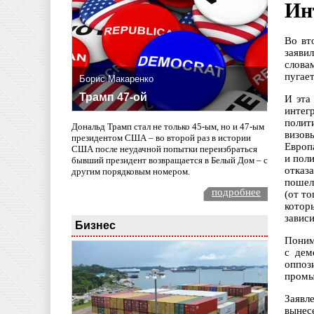
Ин
Во вт
заяви
слова
пугае
Борис Макаренко
Трамп 47-ой
И эта
интег
полит
Дональд Трамп стал не только 45-ым, но и 47-ым
визов
президентом США – во второй раз в истории
Европ
США после неудачной попытки переизбраться
и пол
бывший президент возвращается в Белый Дом – с
отказ
другим порядковым номером.
пошел
подробнее
(от т
котор
зависи
Бизнес
Поним
с дем
оппоз
промы
Заявл
вынес