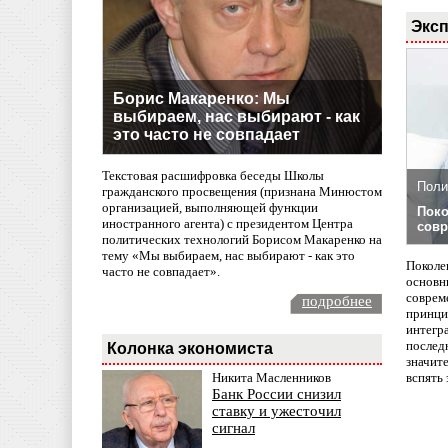
Эксп
Борис Макаренко: Мы
выбираем, нас выбирают - как
это часто не совпадает
Текстовая расшифровка беседы Школы
Поли
гражданского просвещения (признана Минюстом
организацией, выполняющей функции
Поко
иностранного агента) с президентом Центра
совр
политических технологий Борисом Макаренко на
тему «Мы выбираем, нас выбирают - как это
Поколе
часто не совпадает».
основн
совреме
подробнее
принци
интегр
послед
Колонка экономиста
значит
вспять 
Никита Масленников
Банк России снизил
ставку и ужесточил
сигнал