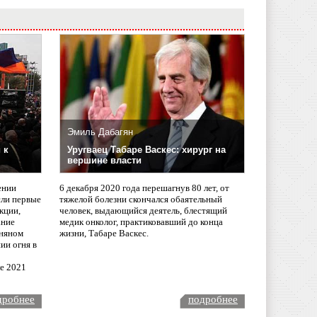
Эмиль Дабагян
 к
Уругваец Табаре Васкес: хирург на
вершине власти
ении
6 декабря 2020 года перешагнув 80 лет, от
сли первые
тяжелой болезни скончался обаятельный
кции,
человек, выдающийся деятель, блестящий
ание
медик онколог, практиковавший до конца
няном
жизни, Табаре Васкес.
ии огня в
ле 2021
дробнее
подробнее