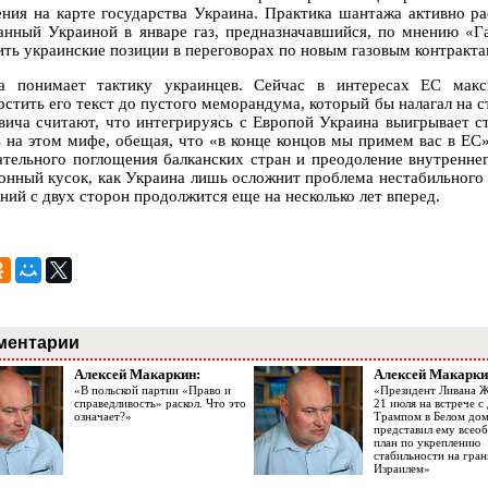
ения на карте государства Украина. Практика шантажа активно ра
анный Украиной в январе газ, предназначавшийся, по мнению «Г
ить украинские позиции в переговорах по новым газовым контракта
а понимает тактику украинцев. Сейчас в интересах ЕС макс
остить его текст до пустого меморандума, который бы налагал на 
вича считают, что интегрируясь с Европой Украина выигрывает ст
ь на этом мифе, обещая, что «в конце концов мы примем вас в ЕС
ательного поглощения балканских стран и преодоление внутреннег
онный кусок, как Украина лишь осложнит проблема нестабильного
ний с двух сторон продолжится еще на несколько лет вперед.
ментарии
Алексей Макаркин:
Алексей Макарки
«В польской партии «Право и
«Президент Ливана 
справедливость» раскол. Что это
21 июля на встрече 
означает?»
Трампом в Белом до
представил ему все
план по укреплению
стабильности на гран
Израилем»