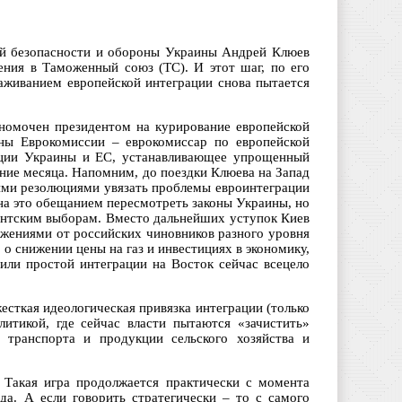
ой безопасности и обороны Украины Андрей Клюев
ения в Таможенный союз (ТС). И этот шаг, по его
раживанием европейской интеграции снова пытается
лномочен президентом на курирование европейской
оны Еврокомиссии – еврокомиссар по европейской
ации Украины и ЕС, устанавливающее упрощенный
ние месяца. Напомним, до поездки Клюева на Запад
ими резолюциями увязать проблемы евроинтеграции
на это обещанием пересмотреть законы Украины, но
дентским выборам. Вместо дальнейших уступок Киев
ожениями от российских чиновников разного уровня
 снижении цены на газ и инвестициях в экономику,
или простой интеграции на Восток сейчас всецело
есткая идеологическая привязка интеграции (только
итикой, где сейчас власти пытаются «зачистить»
 транспорта и продукции сельского хозяйства и
 Такая игра продолжается практически с момента
а. А если говорить стратегически – то с самого