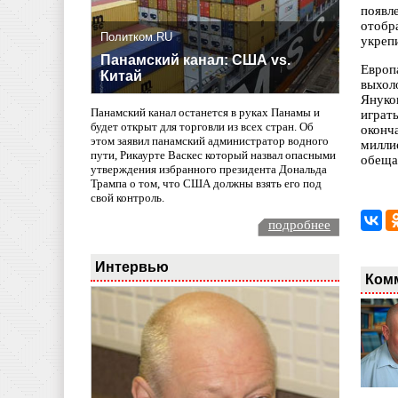
появл
отобр
Политком.RU
укреп
Панамский канал: США vs.
Европ
Китай
выхол
Януко
Панамский канал останется в руках Панамы и
играт
будет открыт для торговли из всех стран. Об
оконч
этом заявил панамский администратор водного
милли
пути, Рикаурте Васкес который назвал опасными
обеща
утверждения избранного президента Дональда
Трампа о том, что США должны взять его под
свой контроль.
подробнее
Интервью
Ком