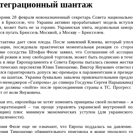
теграционный шантаж
орник 28 февраля новоназначенный секретарь Совета национальн
л в Брюсселе, что Украина активно прорабатывает модель вступл
м, может быть не за горами. Украинская элита, недовольная замо
тся пугать Брюссель Москвой, а Москву – Брюсселем.
 тактика дает свои плоды. После заявлений Клюева, который упо
рации, последовала практически моментальная реакция со стор
ике соседства Штефан Фюле заявил, что Соглашение об ассоци
ый режим и зону свободной торговли, может быть подписано в тече
а в лице Европарламента и Совета Европы пыталась своими жестк
итических перспектив Юлии Тимошенко. Виктор Янукович ответил 
ался гарантировать допуск экс-премьера к парламентским и прези
 на шантаж. Украина буквально завалена привлекательными предл
оп-менеджеров «Газпрома» до спикера Госдумы Сергея Нарышкина) о
ые должны «пойти» после присоединения страны к ТС. Прогресс 
т от воли Януковича.
ая это, европейцы не хотят изменять принципы своей политики – ж
ократизацией – так проще управлять украинской внутренней пол
ицию) плюс минимум экономических уступок (для украинского
шленности).
ения Фюле еще не означают, что Европа поддалась на давление.
ения Тимошенко обвинительного приговора в конце прошлого год