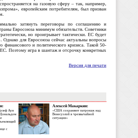
спространяется на газовую сферу – так, например,
азпрома», европейским потребителям, был призван
м.
имально затянуть переговоры по соглашению и
страны Евросоюза минимум обязательств. Советники
ратегически, но проигрывает тактически. ЕС будет
». Однако для Евросоюза сейчас актуальны вопросы
о финансового и политического кризиса. Такой 50-
 ЕС. Поэтому игра в шантаж и отсрочку конкретных
Версия для печати
н:
Алексей Макаркин:
Жозеф Аун
«США сохраняют патронаж над
с Дональдом
Венесуэлой в чрезвычайной
ме
ситуации»
объемлющий
ице с