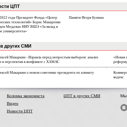
ости ЦПТ
 2022 года Президент Фонда «Центр
Памяти Игоря Бунина
ческих технологий» Борис Макаренко
ден Медалью НИУ ВШЭ «За вклад в
ие университета»
в других СМИ
лексей Макаркин - Израиль перед непростым выбором: анализ
«Новая 
в и перспектив в конфликте с ХАМАС
реформ
ексей Макаркин о новом советнике президента по климату
Коммерс
кодекс
Колонка экономиста
ЦПТ в других СМИ
Мы 
Видео
Новости ЦПТ