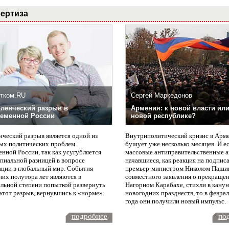
ертиза
тком.RU
Сергей Маркедонов
ленческий разрыв в
Армения: к новой власти или
еменной России
новой республике?
нческий разрыв является одной из
Внутриполитический кризис в Арм
ых политических проблем
бушует уже несколько месяцев. И е
нной России, так как усугубляется
массовые антиправительственные а
пиальной разницей в вопросе
начавшиеся, как реакция на подпис
ации в глобальный мир. События
премьер-министром Николом Паши
них полутора лет являются в
совместного заявления о прекращен
ельной степени попыткой развернуть
Нагорном Карабахе, стихли в канун
этот разрыв, вернувшись к «норме».
новогодних празднеств, то в февра
года они получили новый импульс.
подробнее
по