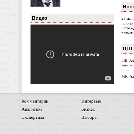
Нов
Видео
23 мая
полити
награж
развит
ЦПТ 
FIB. А
вызово
МК. Ал
Комментарии
Интервью
Аналитика
Бизнес
Экспертиза
Выборы