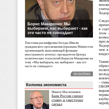
эконо
множе
учиты
Ходор
Следо
Борис Макаренко: Мы
приче
выбираем, нас выбирают - как
в сор
это часто не совпадает
этом 
возмо
пресл
Текстовая расшифровка беседы Школы
Ходор
гражданского просвещения (признана Минюстом
чем в
организацией, выполняющей функции
владе
иностранного агента) с президентом Центра
политических технологий Борисом Макаренко на
Таким
тему «Мы выбираем, нас выбирают - как это
обрис
часто не совпадает».
полит
подробнее
молод
вовле
- гла
Колонка экономиста
ОБОРО
выраж
Никита Масленников
первы
Банк России снизил
клубы
ставку и ужесточил
перейд
сигнал