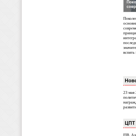
Поко
совр
Поколе
основн
совреме
принци
интегр
послед
значит
вспять 
Нов
23 мая
полити
награж
развит
ЦПТ 
FIB. А