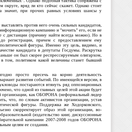
заключенных". Однако подобная тактика сопряжена с
м округе, вряд ли кто сейчас скажет. Однако стоит
 а значит, при прочих равных условиях шансы у
т выставлять против него очень сильных кандидатов,
ю информационную кампанию и "мочить" его, если не
е с дистанции (причину найти всегда можно). Но в
 до регистрации, причем с предоставлением ему
политической фигуры. Именно эту цель, видимо, и
честве кандидата в депутаты Госдумы. Раскрутка
(раньше он был скорее респрессируемым олигархом,
 в том, политиком какой величины станет бывший
ыгодно просто пресечь на корню деятельность
вариант развития событий. По имеющейся версии, в
кукловоды постараются втянуть ряд оппозиционных
ено, что одной из главных целей этой акции будет
ой организации, как ОБОРОНА (неформальный лидер
ть, что, по словам активистов организации, устав
тической фигуры. Поддержка же Ходорковского,
ьезно скорректирует образ этой организации, во-
образовательной (издательство книг, дискуссионные
избирательной кампании 2007-2008 годов ОБОРОНА
льным целям ее создания.