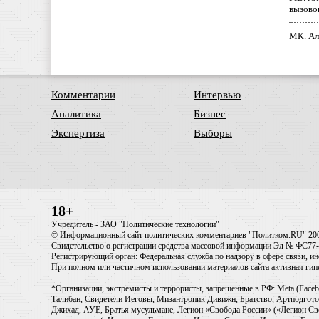
вызово
МК. Ал
Комментарии
Интервью
Аналитика
Бизнес
Экспертиза
Выборы
18+
Учредитель - ЗАО "Политические технологии"
© Информационный сайт политических комментариев "Политком.RU" 20
Свидетельство о регистрации средства массовой информации Эл № ФС77-6
Регистрирующий орган: Федеральная служба по надзору в сфере связи, 
При полном или частичном использовании материалов сайта активная ги
*Организации, экстремисты и террористы, запрещенные в РФ: Meta (Faceb
Талибан, Свидетели Иеговы, Мизантропик Дивижн, Братство, Артподготов
Джихад, АУЕ, Братья мусульмане, Легион «Свобода России» («Легион Св