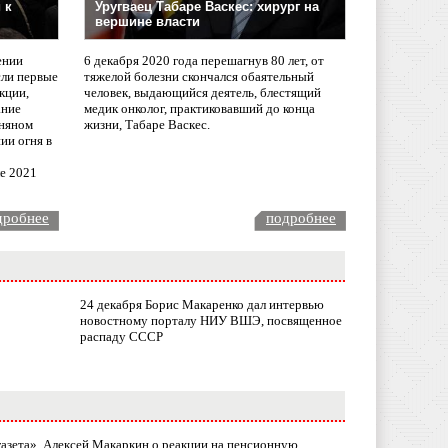
 к
Уругваец Табаре Васкес: хирург на
вершине власти
ении
6 декабря 2020 года перешагнув 80 лет, от
сли первые
тяжелой болезни скончался обаятельный
кции,
человек, выдающийся деятель, блестящий
ание
медик онколог, практиковавший до конца
няном
жизни, Табаре Васкес.
ии огня в
ле 2021
дробнее
подробнее
24 декабря Борис Макаренко дал интервью
новостному порталу НИУ ВШЭ, посвященное
распаду СССР
газета». Алексей Макаркин о реакции на пенсионную