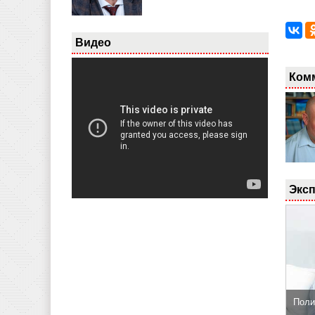
Видео
Ком
Эксп
Поли