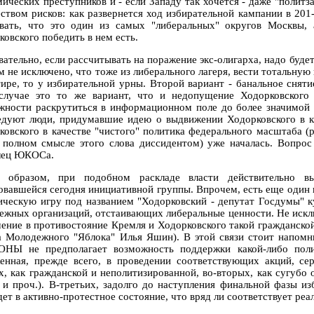
мических преступников и - если Западу так хочется - даже "полит
ством рисков: как развернется ход избирательной кампании в 201-
вать, что это один из самых "либеральных" округов Москвы,
ковского победить в нем есть.
вательно, если рассчитывать на поражение экс-олигарха, надо буде
м не исключено, что тоже из либерального лагеря, вести тотальну
тире, то у избирательной урны. Второй вариант - банальное сняти
случае это то же вариант, что и недопущение Ходорковского
жности раскрутиться в информационном поле до более значимой 
едуют люди, придумавшие идею о выдвижении Ходорковского в ка
ковского в качестве "чистого" политика федерального масштаба 
 полном смысле этого слова диссидентом) уже началась. Вопрос
лец ЮКОСа.
 образом, при подобном раскладе власти действительно в
овавшейся сегодня инициативной группы. Впрочем, есть еще один 
ическую игру под названием "Ходорковский - депутат Госдумы" 
ежных организаций, отстаивающих либеральные ценности. Не исключ
чение в противостояние Кремля и Ходорковского такой гражданск
ва Молодежного "Яблока" Илья Яшин). В этой связи стоит напомни
НЫ не предполагает возможность поддержки какой-либо поли
енная, прежде всего, в проведении соответствующих акций, сер
х, как гражданской и неполитизированной, во-вторых, как сугубо 
 и проч.). В-третьих, задолго до наступления финальной фазы 
ет в активно-протестное состояние, что вряд ли соответствует реа