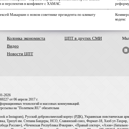
в и перспектив в конфликте с ХАМАС
реформ
ексей Макаркин о новом советнике президента по климату
Коммерс
кодекс
Колонка экономиста
ЦПТ в других СМИ
Мы 
Видео
Новости ЦПТ
01-2026
9227 от 06 апреля 2017 г.
информационных технологий и массовых коммуникаций.
перссылка на "Политком.RU" обязательна
ook и Instagram), Русский добровольческий корпус (РДК), Украинская повстанческая а
ка, Тризуб им. Степана Бандеры, НСО, Славянский союз, Формат-18, Хизб ут-Тахрир, 
обода России»), «Чеченская Республика Ичкерия», «Правый сектор», «Азов» (батальон