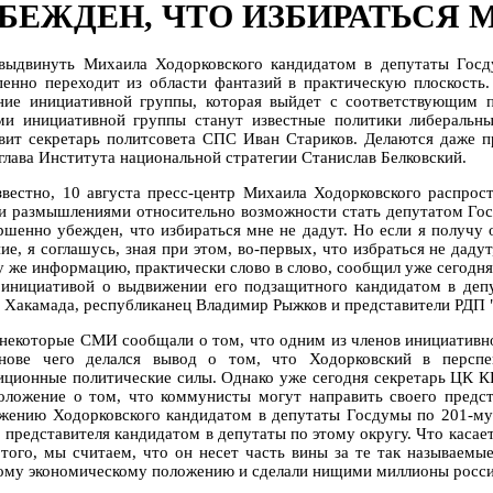
БЕЖДЕН, ЧТО ИЗБИРАТЬСЯ 
выдвинуть Михаила Ходорковского кандидатом в депутаты Гос
пенно переходит из области фантазий в практическую плоскость.
ние инициативной группы, которая выйдет с соответствующим пр
ми инициативной группы станут известные политики либеральны
авит секретарь политсовета СПС Иван Стариков. Делаются даже 
 глава Института национальной стратегии Станислав Белковский.
звестно, 10 августа пресс-центр Михаила Ходорковского распрост
и размышлениями относительно возможности стать депутатом Го
ршенно убежден, что избираться мне не дадут. Но если я получу
ние, я соглашусь, зная при этом, во-первых, что избраться не дад
ту же информацию, практически слово в слово, сообщил уже сегод
 инициативой о выдвижении его подзащитного кандидатом в де
 Хакамада, республиканец Владимир Рыжков и представители РДП 
 некоторые СМИ сообщали о том, что одним из членов инициативн
нове чего делался вывод о том, что Ходорковский в перспе
иционные политические силы. Однако уже сегодня секретарь ЦК К
оложение о том, что коммунисты могут направить своего пред
жению Ходорковского кандидатом в депутаты Госдумы по 201-му
 представителя кандидатом в депутаты по этому округу. Что касает
 того, мы считаем, что он несет часть вины за те так называем
ому экономическому положению и сделали нищими миллионы россиян