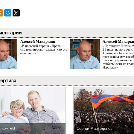
ментарии
Алексей Макаркин:
Алексей Макарки
«В польской партии «Право и
«Президент Ливана 
справедливость» раскол. Что это
21 июля на встрече 
означает?»
Трампом в Белом до
представил ему все
план по укреплению
стабильности на гран
Израилем»
ертиза
тком.RU
Сергей Маркедонов