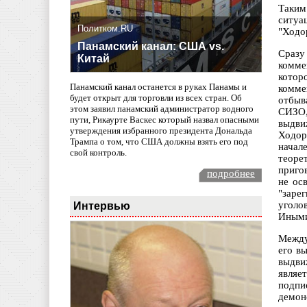
Таким
ситуа
Политком.RU
"Ходо
Панамский канал: США vs.
Сразу
Китай
комме
котор
Панамский канал останется в руках Панамы и
комме
будет открыт для торговли из всех стран. Об
отбыв
этом заявил панамский администратор водного
СИЗО,
пути, Рикаурте Васкес который назвал опасными
выдви
утверждения избранного президента Дональда
Ходор
Трампа о том, что США должны взять его под
начал
свой контроль.
теоре
приго
подробнее
не ос
"заре
Интервью
уголо
Иными 
Между
его в
выдви
являе
подпи
демон