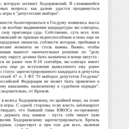
е, которую затевает Ходорковский. В сложившейся
вых вопроса: как далеко удастся продвинуться
ь игры в "депутатские выборы".
жности баллотироваться в Госдуму появилась масса
но ли вообще выдвижение кандидатуры экс-олигарха,
силу приговора суда. Собственно, суть всех этих
рковский не признан недееспособным и пока еще не
роцедурных нюансов, соблюсти которые, пребывая в
ческие моменты не столь важны. Важно, чтобы
анция вынесет окончательное решение по "делу
му округу должна быть назначена в конце августа -
ся не ранее чем 8-10 сентября, экс-олигарх имеет
таты еще до вступления вынесенного ему ранее
бо статус зарегистрированного кандидата в депутаты
статьей 47 п. 3 ФЗ "О выборах депутатов Госдумы"
Российской Федерации не может быть привлечен к
ому наказанию, налагаемому в судебном порядке".
следовательно, от Кремля.
в колеса Ходорковскому, по крайней мере, на этапе
я игры. С одной стороны, если власть заблокирует
одтвердит, что бывший глава ЮКОСа по-прежнему
до держать под замком - пусть себе пишет (или
зволив Ходорковскому зарегистрироваться, Кремль
урная, существует и при том для всех, включая