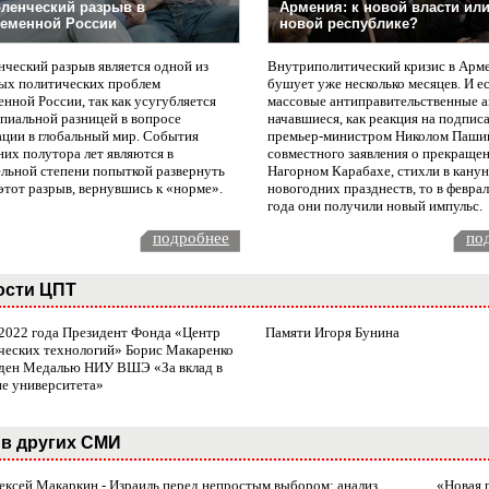
ленческий разрыв в
Армения: к новой власти или
еменной России
новой республике?
нческий разрыв является одной из
Внутриполитический кризис в Арм
ых политических проблем
бушует уже несколько месяцев. И е
нной России, так как усугубляется
массовые антиправительственные а
пиальной разницей в вопросе
начавшиеся, как реакция на подпис
ации в глобальный мир. События
премьер-министром Николом Паши
них полутора лет являются в
совместного заявления о прекращен
ельной степени попыткой развернуть
Нагорном Карабахе, стихли в канун
этот разрыв, вернувшись к «норме».
новогодних празднеств, то в февра
года они получили новый импульс.
подробнее
по
ости ЦПТ
 2022 года Президент Фонда «Центр
Памяти Игоря Бунина
ческих технологий» Борис Макаренко
ден Медалью НИУ ВШЭ «За вклад в
ие университета»
в других СМИ
лексей Макаркин - Израиль перед непростым выбором: анализ
«Новая 