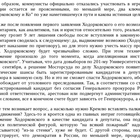
 образом, коммунисты официально отказались участвовать в игр
ции остается не проясненными, по меньшей мере, два ключе
рковскому и Ко" по уже наметившемуся пути и какова истинная цел
 же после появления первого заявления Ходорковского о его возмо
нтариев, как аналитиков, так и юристов относительно того, реаль
ому грозит 9 лет лишения свободы после вступления в законную 
нтариев сводилась к следующему: да, выдвижение возможно (Ходо
ает наказание по приговору), но для этого нужно учесть массу п
 Ходорковскому будет чрезвычайно сложно. При этом техни
жение произошло до того момента, когда апелляционная инст
ковского". Учитывая, что дата довыборов по 201-му Университетско
е сентября, а решение Мосгорсуда по делу Ходорковского появит
тические шансы быть зарегистрированным кандидатом в депу
вора в законную силу. Но и это не сможет спасти Ходорковского, и
вобождает от уголовного преследования. Так, в соответствии со 
гистрированный кандидат без согласия Генерального прокурора 
вной ответственности, арестован или подвергнут административн
словами, все в конечном счете будет зависеть от Генпрокурора, а 
 тем возникает вопрос, а насколько нужно Кремлю вставлять палки 
ыдвижения? Здесь-то и кроется одна из главных интриг готовящейс
жение Ходорковского в качестве кандидата в депутаты, она п
тся политической фигурой, которую "на всякий пожарный" на
сывается) "из-за стенки", хуже не будет. С другой стороны, по
стрирует, что демократия в России, по меньшей мере, процед