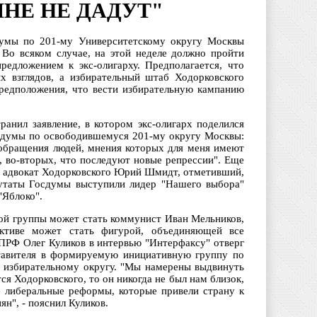
МНЕ НЕ ДАДУТ"
думы по 201-му Университетскому округу Москвы
 Во всяком случае, на этой неделе должно пройти
едложением к экс-олигарху. Предполагается, что
х взглядов, а избирательный штаб Ходорковского
предположения, что вести избирательную кампанию
ранил заявление, в котором экс-олигарх поделился
сдумы по освободившемуся 201-му округу Москвы:
 обращения людей, мнения которых для меня имеют
ут, во-вторых, что последуют новые репрессии". Еще
ня адвокат Ходорковского Юрий Шмидт, отметивший,
путаты Госдумы выступили лидер "Нашего выбора"
"Яблоко".
ой группы может стать коммунист Иван Мельников,
ктиве может стать фигурой, объединяющей все
ПРФ Олег Куликов в интервью "Интерфаксу" отверг
ставителя в формируемую инициативную группу по
 избирательному округу. "Мы намерены выдвинуть
ся Ходорковского, то он никогда не был нам близок,
ые либеральные реформы, которые привели страну к
", - пояснил Куликов.