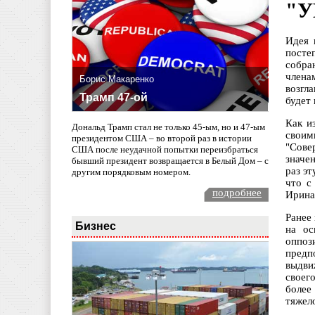
"У
Идея 
посте
собра
члена
Борис Макаренко
возгл
Трамп 47-ой
будет
Как и
Дональд Трамп стал не только 45-ым, но и 47-ым
своим
президентом США – во второй раз в истории
"Сове
США после неудачной попытки переизбраться
значе
бывший президент возвращается в Белый Дом – с
раз э
другим порядковым номером.
что с
подробнее
Ирина
Ранее
Бизнес
на ос
оппоз
предп
выдви
своего
более
тяжел