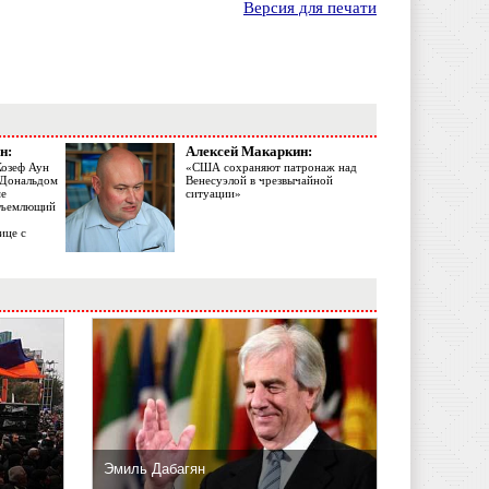
Версия для печати
н:
Алексей Макаркин:
Жозеф Аун
«США сохраняют патронаж над
с Дональдом
Венесуэлой в чрезвычайной
ме
ситуации»
объемлющий
ице с
Эмиль Дабагян