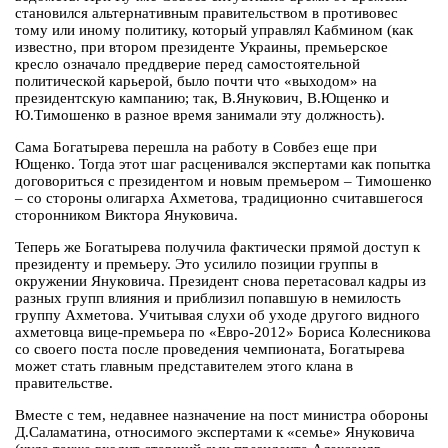
становился альтернативным правительством в противовес
тому или иному политику, который управлял Кабмином (как
известно, при втором президенте Украины, премьерское
кресло означало преддверие перед самостоятельной
политической карьерой, было почти что «выходом» на
президентскую кампанию; так, В.Янукович, В.Ющенко и
Ю.Тимошенко в разное время занимали эту должность).
Сама Богатырева перешла на работу в Совбез еще при
Ющенко. Тогда этот шаг расценивался экспертами как попытка
договориться с президентом и новым премьером – Тимошенко
– со стороны олигарха Ахметова, традиционно считавшегося
сторонником Виктора Януковича.
Теперь же Богатырева получила фактически прямой доступ к
президенту и премьеру. Это усилило позиции группы в
окружении Януковича. Президент снова перетасовал кадры из
разных групп влияния и приблизил попавшую в немилость
группу Ахметова. Учитывая слухи об уходе другого видного
ахметовца вице-премьера по «Евро-2012» Бориса Колесникова
со своего поста после проведения чемпионата, Богатырева
может стать главным представителем этого клана в
правительстве.
Вместе с тем, недавнее назначение на пост министра обороны
Д.Саламатина, относимого экспертами к «семье» Януковича