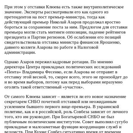
При этом у отставки Клюева есть также внутриполитическое
значение. Эксперты рассматривали его как одного из
претендентов на пост премьер-министра, тогда как
действующий премьер Николай Азаров продолжал яростно
бороться за сохранение поста за ним. Предлогом для отставки
премьера могли стать митинги оппозиции, падение рейтингов
президента и Партии регионов. Об ослаблении его позиций
свидетельствовала отставка министра финансов Ярошенко,
давнего коллеги Азарова по работе в Налоговой
администрации.
Однако Азаров пережил кадровые ротации. По мнению
директора Центра прикладных политических исследований
«Пента» Владимира Фесенко, если Азарова не отправят в
отставку этой весной, то, скорее всего, этого не произойдет до
и во время выборов, потому как перед выборами неразумно
оголять такой ответственный «участок».
От самого Клюева зависит – является ли его новое назначение
секретарем СНБО почетной отставкой или неожиданным
усилением бывшего первого вице-премьера. В украинской
политике, как и в российской, роль Совбеза зависит от личного
того, кто им руководит. При Богатыревой СНБО не был
публичным политическим институтом. Совет выполнял сугубо
прикладные и малозаметные функции координации служб и
ведомств. При Кучме Совбез ситуативно время от времени