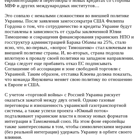
евроинтеграцию и переговоры о новых кредитах со стороны
МВФ и других международных институтов…
Это совпало с немалыми сложностями во внешней политике
Украины. После заявления замгоссекратря США Филиппа
Гордона о том, что сотрудничество и кредиты Украине будут
поставлены в зависимость от судьбы заключенной Юлии
Тимошенко и сокращения финансирования украинских НПО и
госструктур администрацией Барака Обамы на 25%, стало
ясно, что, во-первых, «вопрос Тимошенко» стал ключевым во
внешней политике страны. И, во-вторых, страна подошла
вплотную к провалу своей политики на западном направлении.
Сюда следует еще прибавить отказ ЕС подписывать
Соглашение об ассоциации и зоне свободной торговли с
Украиной. Таким образом, отставка Клюева должна показать,
что команда Януковича меняет свою политику по отношению
к Европе и США.
С учетом «торговой войны» с Россией Украина рискует
оказаться зажатой между двух огней. Однако газовые
переговоры и изношенность украинской газотранспортной
системы, а также успехи проекта «Южный поток»
подталкивают украинские власти к поиску новых форматов
интеграции в Таможенный союз. На этом фоне европейцы
также заинтересованы в том, чтобы символическими мерами
(без реальной интеграции) удержать Украину в орбите своего
влияния.