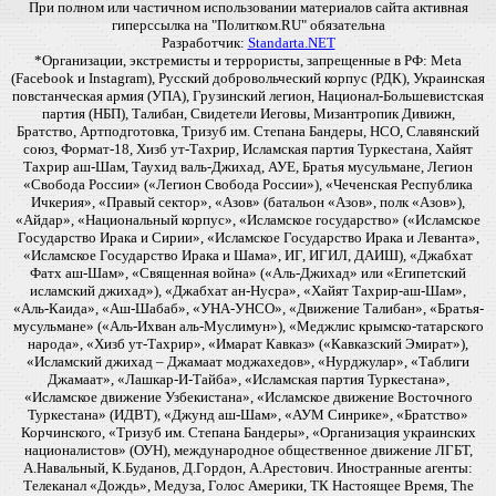
При полном или частичном использовании материалов сайта активная
гиперссылка на "Политком.RU" обязательна
Разработчик:
Standarta.NET
*Организации, экстремисты и террористы, запрещенные в РФ: Meta
(Facebook и Instagram), Русский добровольческий корпус (РДК), Украинская
повстанческая армия (УПА), Грузинский легион, Национал-Большевистская
партия (НБП), Талибан, Свидетели Иеговы, Мизантропик Дивижн,
Братство, Артподготовка, Тризуб им. Степана Бандеры, НСО, Славянский
союз, Формат-18, Хизб ут-Тахрир, Исламская партия Туркестана, Хайят
Тахрир аш-Шам, Таухид валь-Джихад, АУЕ, Братья мусульмане, Легион
«Свобода России» («Легион Свобода России»), «Чеченская Республика
Ичкерия», «Правый сектор», «Азов» (батальон «Азов», полк «Азов»),
«Айдар», «Национальный корпус», «Исламское государство» («Исламское
Государство Ирака и Сирии», «Исламское Государство Ирака и Леванта»,
«Исламское Государство Ирака и Шама», ИГ, ИГИЛ, ДАИШ), «Джабхат
Фатх аш-Шам», «Священная война» («Аль-Джихад» или «Египетский
исламский джихад»), «Джабхат ан-Нусра», «Хайят Тахрир-аш-Шам»,
«Аль-Каида», «Аш-Шабаб», «УНА-УНСО», «Движение Талибан», «Братья-
мусульмане» («Аль-Ихван аль-Муслимун»), «Меджлис крымско-татарского
народа», «Хизб ут-Тахрир», «Имарат Кавказ» («Кавказский Эмират»),
«Исламский джихад – Джамаат моджахедов», «Нурджулар», «Таблиги
Джамаат», «Лашкар-И-Тайба», «Исламская партия Туркестана»,
«Исламское движение Узбекистана», «Исламское движение Восточного
Туркестана» (ИДВТ), «Джунд аш-Шам», «АУМ Синрике», «Братство»
Корчинского, «Тризуб им. Степана Бандеры», «Организация украинских
националистов» (ОУН), международное общественное движение ЛГБТ,
А.Навальный, К.Буданов, Д.Гордон, А.Арестович. Иностранные агенты:
Телеканал «Дождь», Медуза, Голос Америки, ТК Настоящее Время, The