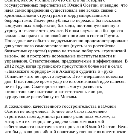
Осетии, как об утопии. Но что бы кто ни говорил о
государственных перспективах Южной Осетии, очевидно, что
идея самоопределения существовала вне всяких связей с
криминальными структурами и коррумпированными
бюрократами. Иначе республика не пережила бы несколько
вооруженных конфликтов, блокады, постоянную военную
угрозу в течение четырех лет. В ином случае она бы просто
влилась на правах «широкой автономии» в состав Грузии.
Последние же события недвусмысленно продемонстрировали:
для успешного самоопределения (пусть и за российские
бюджетные средства) нужно не только побороть «грузинский
вызов», но и построить нормальные институты власти и
управления. Ответственные, предсказуемые и эффективные. В
2012 году, когда грузинского присутствия более нет в селах
«Лиахвского коридора» и в Ахалгори судачить о «руке
Тбилиси» - это не просто неумно. Это - вчерашняя повестка
дня. В настоящее время удар по югоосетинской идее нанесен
не из Грузии. Соавторство здесь могут разделить
югоосетинские политики и «ответственные лица»,
курирующие республику из Москвы.
К сожалению, качественного госстроительства в Южной
Осетии не получилось. Точнее оно было подменено
строительством административно-рыночных «схем», за
которыми их творцы не увидели слишком высокой
себестоимости политического провала в Южной Осетии. Ведь
что бы давало российской политике успешное югоосетинское