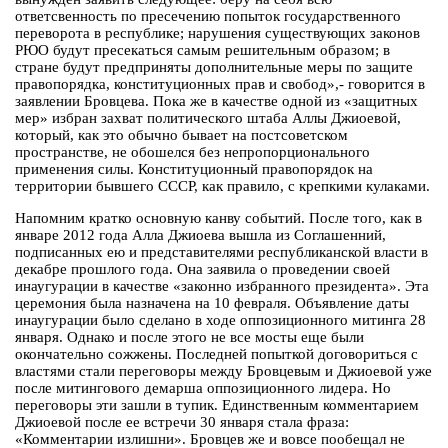
ответсвенность по пресечению попыток государственного
переворота в республике; нарушения существующих законов
РЮО будут пресекаться самым решительным образом; в
стране будут предприняты дополнительные меры по защите
правопорядка, конституционных прав и свобод»,- говорится в
заявлении Бровцева. Пока же в качестве одной из «защитных
мер» избран захват политического штаба Аллы Джиоевой,
который, как это обычно бывает на постсоветском
пространстве, не обошелся без непропорционального
применения силы. Конституционный правопорядок на
территории бывшего СССР, как правило, с крепкими кулаками.
Напомним кратко основную канву событий. После того, как в
январе 2012 года Алла Джиоева вышла из Соглашенний,
подписанных ею и представителями республиканской власти в
декабре прошлого года. Она заявила о проведении своей
инаугурации в качестве «законно избранного президента». Эта
церемония была назначена на 10 февраля. Объявление даты
инаугурации было сделано в ходе оппозиционного митинга 28
января. Однако и после этого не все мосты еще были
окончательно сожжены. Последней попыткой договориться с
властями стали переговоры между Бровцевым и Джиоевой уже
после митингового демарша оппозиционного лидера. Но
переговоры эти зашли в тупик. Единственным комментарием
Джиоевой после ее встречи 30 января стала фраза:
«Комментарии излишни». Бровцев же и вовсе пообещал не