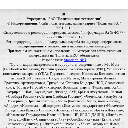
18+
Учредитель - ЗАО "Политические технологии"
© Информационный сайт политических комментариев "Политком.RU"
2001-2018
Свидетельство о регистрации средства массовой информации Эл № ФС77-
69227 от 06 апреля 2017 г.
Регистрирующий орган: Федеральная служба по надзору в сфере связи,
информационных технологий и массовых коммуникаций.
При полном или частичном использовании материалов сайта активная
гиперссылка на "Политком.RU" обязательна
Разработчик:
Standarta.NET
*Организации, экстремисты и террористы, запрещенные в РФ: Meta
(Facebook и Instagram), Русский добровольческий корпус (РДК), Украинская
повстанческая армия (УПА), Грузинский легион, Национал-Большевистская
партия (НБП), Талибан, Свидетели Иеговы, Мизантропик Дивижн,
Братство, Артподготовка, Тризуб им. Степана Бандеры, НСО, Славянский
союз, Формат-18, Хизб ут-Тахрир, Исламская партия Туркестана, Хайят
Тахрир аш-Шам, Таухид валь-Джихад, АУЕ, Братья мусульмане, Легион
«Свобода России» («Легион Свобода России»), «Чеченская Республика
Ичкерия», «Правый сектор», «Азов» (батальон «Азов», полк «Азов»),
«Айдар», «Национальный корпус», «Исламское государство» («Исламское
Государство Ирака и Сирии», «Исламское Государство Ирака и Леванта»,
«Исламское Государство Ирака и Шама», ИГ, ИГИЛ, ДАИШ), «Джабхат
Фатх аш-Шам», «Священная война» («Аль-Джихад» или «Египетский
исламский джихад»), «Джабхат ан-Нусра», «Хайят Тахрир-аш-Шам»,