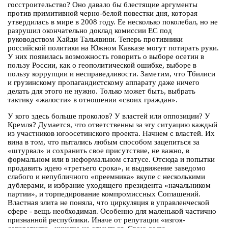
госстроительство? Оно давало бы блестящие аргументы
против примитивной черно-белой повестки дня, которая
утвердилась в мире в 2008 году. Ее несколько поколебал, но не
разрушил окончательно доклад комиссии ЕС под
руководством Хайди Тальявини. Теперь противники
российской политики на Южном Кавказе могут потирать руки.
У них появилась возможность говорить о выборе осетин в
пользу России, как о геополитической ошибке, выборе в
пользу коррупции и несправедливости. Заметим, что Тбилиси
и грузинскому пропагандистскому аппарату даже ничего
делать для этого не нужно. Только может быть, выбрать
тактику «жалости» в отношении «своих граждан».
У кого здесь больше проколов? У властей или оппозиции? У
Кремля? Думается, что ответственны за эту ситуацию каждый
из участников югоосетинского проекта. Начнем с властей. Их
вина в том, что пытались любым способом зацепиться за
«штурвал» и сохранить свое присутствие, не важно, в
формальном или в неформальном статусе. Отсюда и попытки
продавить идею «третьего срока», и выдвижение заведомо
слабого и непубличного «преемника» вкупе с несколькими
дублерами, и избрание уходящего президента «начальником
партии», и торпедирование компромиссных Соглашений.
Властная элита не поняла, что циркуляция в управленческой
сфере - вещь необходимая. Особенно для маленькой частично
признанной республики. Иначе от репутации «изгоя-