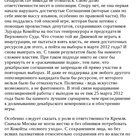
сепаратиста» никогда не отмыться. Свою долю
ответственности несет и оппозиция. Спору нет, не она первая
начала нарушать достигнутые Соглашения (которые сами по
себе имели массу изъянов, особенно по правовой части). Но
она поддалась той опасной игре, которая была затеяна с
помощью провластных депутатов, сохранивших соратников
Эдуарда Кокойты на постах генпрокурора и председателя
Верховного Суда. Что стоило той же Джиевой не играть в
инаугурации, не пытаться взять власть, не имея достаточных
ресурсов для этого, а пойти на выборы в марте 2012 года? И
снова выиграть их. С таким результатом было бы намного
сложнее властям. При таком подходе никто не смог бы
упрекнуть ее в «раскачивании лодки», тем паче, что
декабрьские соглашения не запрещали ей прямо участие в
повторных выборах. И даже ее поддержка для любого другого
оппозиционного кандидата была бы ресурсом, от которого
нельзя было бы отмахнуться. Политика - ведь искусство
возможного, а не фантомного. В этой связи наращивание
оппозиционной работы с выходом на ее пик 25 марта 2012
года было бы намного лучшим сценарием, чем присоединение
к доламыванию декабрьского компромисса и обострению
игры.
Особенно следует сказать о роли и ответственности Кремля.
Сначала Москва не могла жестко и без обиняков потребовать
от Кокойты «полного ухода». С сохранением лица, но без
всяких паллиативов относительно сохранения его во власти по