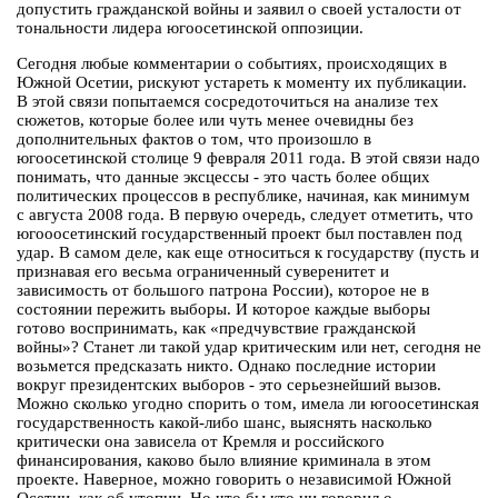
допустить гражданской войны и заявил о своей усталости от
тональности лидера югоосетинской оппозиции.
Сегодня любые комментарии о событиях, происходящих в
Южной Осетии, рискуют устареть к моменту их публикации.
В этой связи попытаемся сосредоточиться на анализе тех
сюжетов, которые более или чуть менее очевидны без
дополнительных фактов о том, что произошло в
югоосетинской столице 9 февраля 2011 года. В этой связи надо
понимать, что данные эксцессы - это часть более общих
политических процессов в республике, начиная, как минимум
с августа 2008 года. В первую очередь, следует отметить, что
югооосетинский государственный проект был поставлен под
удар. В самом деле, как еще относиться к государству (пусть и
признавая его весьма ограниченный суверенитет и
зависимость от большого патрона России), которое не в
состоянии пережить выборы. И которое каждые выборы
готово воспринимать, как «предчувствие гражданской
войны»? Станет ли такой удар критическим или нет, сегодня не
возьмется предсказать никто. Однако последние истории
вокруг президентских выборов - это серьезнейший вызов.
Можно сколько угодно спорить о том, имела ли югоосетинская
государственность какой-либо шанс, выяснять насколько
критически она зависела от Кремля и российского
финансирования, каково было влияние криминала в этом
проекте. Наверное, можно говорить о независимой Южной