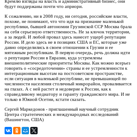
Кремлю взгляды на власть и административный бизнес, они
будут поддержаны почти что априори.
К сожалению, ни в 2008 году, ни сегодня, российские власти,
похоже, не понимают, что что идя на признание маленькой
республики, бывшей автономии Грузинской ССР Москва брала
на себя серьезную ответственность. Не за клочок территории,
а за людей. И любой провал здесь нанесет ущерб репутации
России. И дело здесь не в позициях США и ЕС, которые уже
давно определились в своем отношении к Грузии и ее
мятежным республикам. В первую очередь, речь должна идти
о репутации России в Евразии, куда устремлены
внешнеполитические приоритеты Москвы. Как можно всерьез
говорить о «сосредоточении» страны и ее устремленности к
интеграционным высотам на постсоветском пространстве,
если ситуация в маленькой республике, не превышающей по
численности населения столичный микрорайон, проваливается
на глазах. А с ней растет и недоверие к России, как к
справедливому медиатору и гаранту гражданского мира. И не
только в Южной Осетии, кстати сказать.
Сергей Маркедонов - приглашенный научный сотрудник
Центра стратегических и международных исследований
(Вашингтон, США)