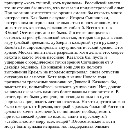
принципу «хоть тушкой, хоть чучелком». Российской власти
это не стоило бы ничего, что показал и приднестровский опыт.
При желании компетентные органы смогли бы открыть много
интересного. Как было в случае с Игорем Смирновым,
потерявшим контроль над реальностью и посчитавшим, что
может стать хвостом, виляющим собакой. Всего этого в
Южной Осетии сделано не было. И в итоге инициатива
осталась за республиканской властью, которая сыграла в свою
игру (слабый преемник, дублеры и козырный туз в рукаве у
Кокойты) и спровоцировала внутриполитический кризис. Этот
кризис Москва попыталась разрешить, хотя делала это, скорее
нехотя и как-то очень пассивно. Казалось бы, пусть и
ущербные с юридической точки зрения Соглашения от 9
декабря родились. Но никакой воли для их полного
выполнения Кремль не продемонстрировал, снова отпустив
ситуацию на самотек. Хотя ведь в канун Нового года
прозвучали тревожные звоночки от Джиевой. Казалось бы,
заметьте их, попытайтесь включить умную силу! Нет, долгие
каникулы оказались намного более важным приоритетом. В
итоге, время было упущено, оппозиция пошла по пути
радикализации, власть жестко ответила. Но что другого можно
было ожидать от Кремля, который в рамках большой России в
целом не хочет изменений, не понимает необходимость
притока свежей крови во власть, видит в пресловутой
«стабильности» меру всех вещей? Югоосетинские власти
могут быть трижды неправы, но, поддерживая близкие